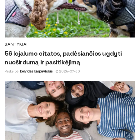
SANTYKIAI
56 lojalumo citatos, padėsiančios ugdyti
nuoširdumą ir pasitikėjimą
Paskelbė
Deividas Karpavičius
2026-07-30