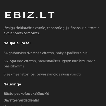
Įžvalgų tinklaraštis verslo, technologijų, finansų ir kitomis
aktualiomis temomis.
Naujausi įrašai
54 geriausios dvasinės citatos, pakylėjančios sielą
56 lojalumo citatos, padėsiančios ugdyti nuoširdumą ir
pasitikėjimą
6 sėkmės istorijos, priversiančios nusišypsoti
Naudinga
Būsto paskolos skaičiuoklė
Savaitės vardadieniai