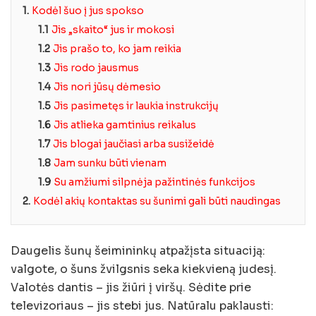
1.
Kodėl šuo į jus spokso
1.1
Jis „skaito“ jus ir mokosi
1.2
Jis prašo to, ko jam reikia
1.3
Jis rodo jausmus
1.4
Jis nori jūsų dėmesio
1.5
Jis pasimetęs ir laukia instrukcijų
1.6
Jis atlieka gamtinius reikalus
1.7
Jis blogai jaučiasi arba susižeidė
1.8
Jam sunku būti vienam
1.9
Su amžiumi silpnėja pažintinės funkcijos
2.
Kodėl akių kontaktas su šunimi gali būti naudingas
Daugelis šunų šeimininkų atpažįsta situaciją:
valgote, o šuns žvilgsnis seka kiekvieną judesį.
Valotės dantis – jis žiūri į viršų. Sėdite prie
televizoriaus – jis stebi jus. Natūralu paklausti: