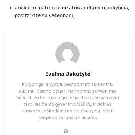
Jei kartu matote sveikatos ar elgesio pokyčius,
pasitarkite su veterinaru.
Evelina Jakutytė
Kūrybinga rašytoja, besidominti asmeniniu
augimu, psichologija ir harmoningu gyvenimo
būdu. Savo tekstuose ji siekia atrasti pusiausvyrą
tarp kasdienio gyvenimo iššūkių ir vidinės
ramybės, ieškodama ne tik atsakymų, bet ir
įkvėpimo keliančių klausimų.