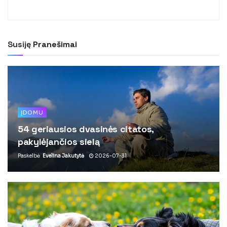
Susiję
Pranešimai
ĮDOMU
54 geriausios dvasinės citatos,
pakylėjančios sielą
Paskelbė
Evelina Jakutytė
2026-07-31