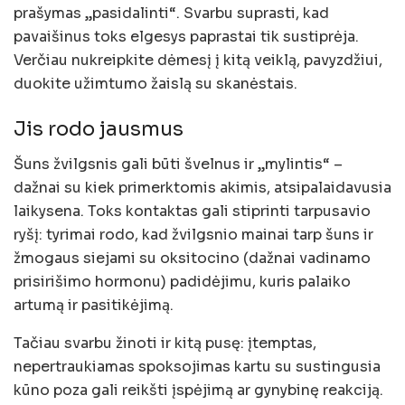
prašymas „pasidalinti“. Svarbu suprasti, kad
pavaišinus toks elgesys paprastai tik sustiprėja.
Verčiau nukreipkite dėmesį į kitą veiklą, pavyzdžiui,
duokite užimtumo žaislą su skanėstais.
Jis rodo jausmus
Šuns žvilgsnis gali būti švelnus ir „mylintis“ –
dažnai su kiek primerktomis akimis, atsipalaidavusia
laikysena. Toks kontaktas gali stiprinti tarpusavio
ryšį: tyrimai rodo, kad žvilgsnio mainai tarp šuns ir
žmogaus siejami su oksitocino (dažnai vadinamo
prisirišimo hormonu) padidėjimu, kuris palaiko
artumą ir pasitikėjimą.
Tačiau svarbu žinoti ir kitą pusę: įtemptas,
nepertraukiamas spoksojimas kartu su sustingusia
kūno poza gali reikšti įspėjimą ar gynybinę reakciją.