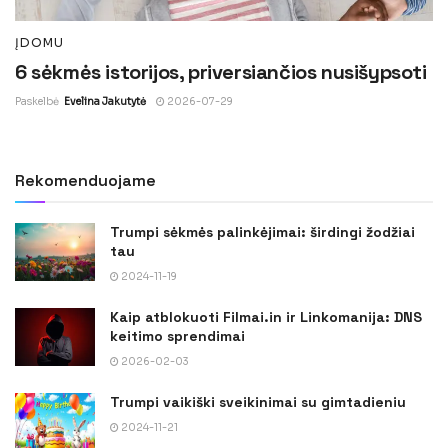
ĮDOMU
6 sėkmės istorijos, priversiančios nusišypsoti
Paskelbė
Evelina Jakutytė
2026-07-29
Rekomenduojame
Trumpi sėkmės palinkėjimai: širdingi žodžiai
tau
2024-11-19
Kaip atblokuoti Filmai.in ir Linkomanija: DNS
keitimo sprendimai
2026-02-03
Trumpi vaikiški sveikinimai su gimtadieniu
2024-11-21