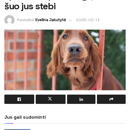
šuo jus stebi
Paskelbė
Evelina Jakutytė
2026-02-13
Jus gali sudominti