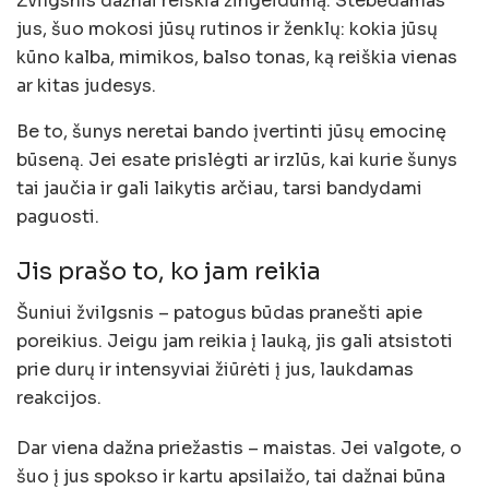
Žvilgsnis dažnai reiškia žingeidumą. Stebėdamas
jus, šuo mokosi jūsų rutinos ir ženklų: kokia jūsų
kūno kalba, mimikos, balso tonas, ką reiškia vienas
ar kitas judesys.
Be to, šunys neretai bando įvertinti jūsų emocinę
būseną. Jei esate prislėgti ar irzlūs, kai kurie šunys
tai jaučia ir gali laikytis arčiau, tarsi bandydami
paguosti.
Jis prašo to, ko jam reikia
Šuniui žvilgsnis – patogus būdas pranešti apie
poreikius. Jeigu jam reikia į lauką, jis gali atsistoti
prie durų ir intensyviai žiūrėti į jus, laukdamas
reakcijos.
Dar viena dažna priežastis – maistas. Jei valgote, o
šuo į jus spokso ir kartu apsilaižo, tai dažnai būna