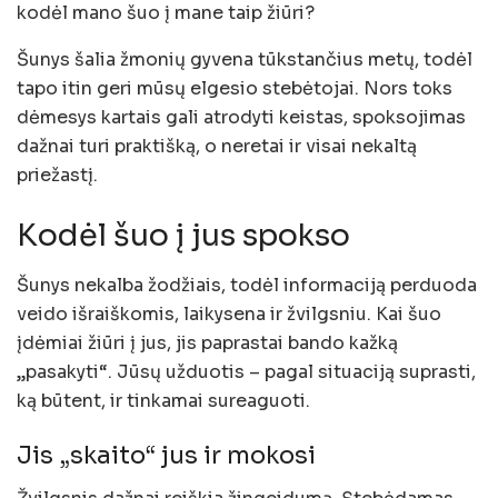
kodėl mano šuo į mane taip žiūri?
Šunys šalia žmonių gyvena tūkstančius metų, todėl
tapo itin geri mūsų elgesio stebėtojai. Nors toks
dėmesys kartais gali atrodyti keistas, spoksojimas
dažnai turi praktišką, o neretai ir visai nekaltą
priežastį.
Kodėl šuo į jus spokso
Šunys nekalba žodžiais, todėl informaciją perduoda
veido išraiškomis, laikysena ir žvilgsniu. Kai šuo
įdėmiai žiūri į jus, jis paprastai bando kažką
„pasakyti“. Jūsų užduotis – pagal situaciją suprasti,
ką būtent, ir tinkamai sureaguoti.
Jis „skaito“ jus ir mokosi