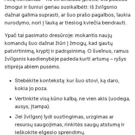
žmogui ir šuniui geriau susikalbėti: iš žvilgsnio
dažnai galima suprasti, ar šuo prašo pagalbos, laukia
nurodymo, nori į lauką ar tiesiog kviečia bendrauti.
Ypač tai pasimato dresūroje: mokantis naujų
komandų šuo dažnai žiūri į žmogų, kad gautų
patvirtinimą, kryptį ir padrąsinimą. O švelnus, ramus
žvilgsnis kasdienybėje padeda kurti artumą – ryšys
stiprėja abiem pusėms.
Stebėkite kontekstą: kur šuo stovi, ką daro,
kokia jo poza.
Vertinkite visą kūno kalbą, ne vien akis (uodega,
ausys, įtampa).
Jei žvilgsnį lydi sustingimas, urzgimas ar
resursų saugojimas, rinkitės saugų atstumą ir
ieškokite elgesio sprendimų.