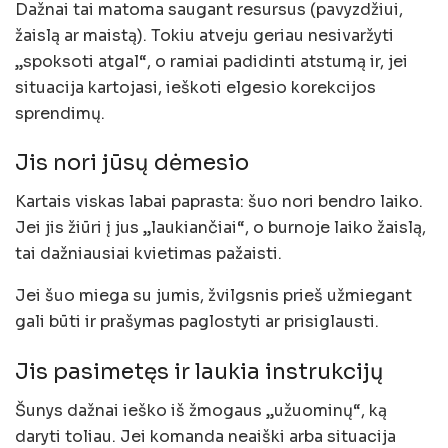
Dažnai tai matoma saugant resursus (pavyzdžiui,
žaislą ar maistą). Tokiu atveju geriau nesivaržyti
„spoksoti atgal“, o ramiai padidinti atstumą ir, jei
situacija kartojasi, ieškoti elgesio korekcijos
sprendimų.
Jis nori jūsų dėmesio
Kartais viskas labai paprasta: šuo nori bendro laiko.
Jei jis žiūri į jus „laukiančiai“, o burnoje laiko žaislą,
tai dažniausiai kvietimas pažaisti.
Jei šuo miega su jumis, žvilgsnis prieš užmiegant
gali būti ir prašymas paglostyti ar prisiglausti.
Jis pasimetęs ir laukia instrukcijų
Šunys dažnai ieško iš žmogaus „užuominų“, ką
daryti toliau. Jei komanda neaiški arba situacija