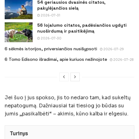
54 geriausios dvasinės citatos,
pakylėjančios sielą
2026-07-31
56 lojalumo citatos, padėsiančios ugdyti
nuoširdumą ir pasitikėjimą
2026-07-30
6 sėkmės istorijos, priversiančios nusišypsoti
2026-07-29
6 Tomo Edisono išradimai, apie kuriuos nežinojote
2026-07-28
Jei šuo į jus spokso, jis to nedaro tam, kad sukeltų
nepatogumą. Dažniausiai tai tiesiog jo būdas su
jumis „pasikalbėti“ – akimis, kūno kalba ir elgesiu.
Turinys