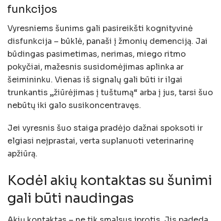
funkcijos
Vyresniems šunims gali pasireikšti kognityvinė
disfunkcija – būklė, panaši į žmonių demenciją. Jai
būdingas pasimetimas, nerimas, miego ritmo
pokyčiai, mažesnis susidomėjimas aplinka ar
šeimininku. Vienas iš signalų gali būti ir ilgai
trunkantis „žiūrėjimas į tuštumą“ arba į jus, tarsi šuo
nebūtų iki galo susikoncentravęs.
Jei vyresnis šuo staiga pradėjo dažnai spoksoti ir
elgiasi neįprastai, verta suplanuoti veterinarinę
apžiūrą.
Kodėl akių kontaktas su šunimi
gali būti naudingas
Akių kontaktas – ne tik smalsus įprotis. Jis padeda