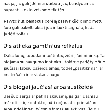
nauja, jis gali įdėmiai stebėti jus, bandydamas
suprasti, kokio veiksmo tikitės.
Pavyzdžiui, pasiekus perėją pasivaikščiojimo metu
šuo gali pakelti akis į jus ir laukti signalo, kada
judėti toliau.
Jis atlieka gamtinius reikalus
Dalis šunų, tupėdami tuštintis, žiūri į šeimininką. Tai
siejama su saugumo instinktu: tokioje padėtyje šuo
jaučiasi labiau pažeidžiamas, todėl „pasitikrina“, ar
esate šalia ir ar viskas saugu.
Jis blogai jaučiasi arba susižeidė
Jei šuo serga ar patiria skausmą, jis gali dažniau
ieškoti akių kontakto, būti neįprastai prieraišus
arba, priešingai, tylesnis ir mažiau aktyvus. Jeigu