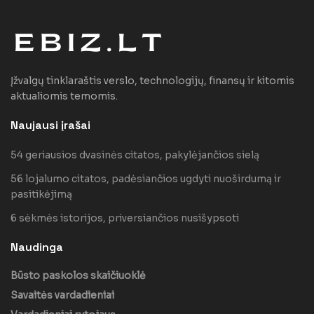
Įžvalgų tinklaraštis verslo, technologijų, finansų ir kitomis
aktualiomis temomis.
Naujausi įrašai
54 geriausios dvasinės citatos, pakylėjančios sielą
56 lojalumo citatos, padėsiančios ugdyti nuoširdumą ir
pasitikėjimą
6 sėkmės istorijos, priversiančios nusišypsoti
Naudinga
Būsto paskolos skaičiuoklė
Savaitės vardadieniai