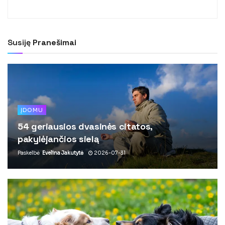
Susiję
Pranešimai
ĮDOMU
54 geriausios dvasinės citatos,
pakylėjančios sielą
Paskelbė
Evelina Jakutytė
2026-07-31