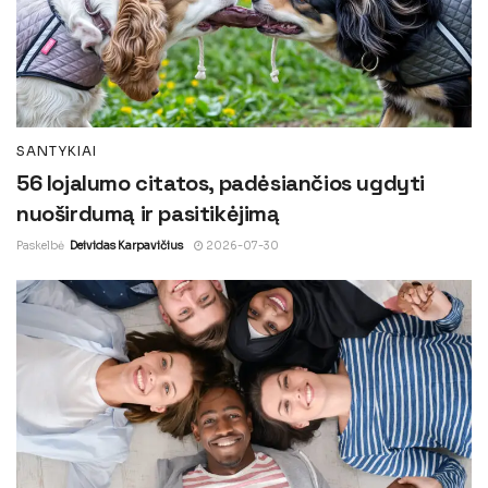
SANTYKIAI
56 lojalumo citatos, padėsiančios ugdyti
nuoširdumą ir pasitikėjimą
Paskelbė
Deividas Karpavičius
2026-07-30