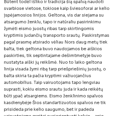
Būtent todėl išliko ir tradicija šią spalvą naudoti
svarbiose vietose, tokiose kaip šviesoforai ar kelio
įspėjamosios linijos. Geltona, vis dar siejama su
atsargumo ženklu, tapo ir natūraliu pasirinkimu
žymėti eismo juostų ribas tarp skirtingomis
kryptimis judančių transporto srautų. Paskirstymas
pagal prasmę atsirado vėliau Nors daug metų tiek
balta, tiek geltona buvo naudojamos be aiškios
paskirties, tik septintajame dešimtmetyje buvo
nustatyta aiški jų reikšmė. Nuo to laiko geltona
linija visada žymi ribą tarp priešpriešinių juostų, o
balta skiria ta pačia kryptimi važiuojančius
automobilius. Taip vairuotojams tapo lengviau
suprasti, kokiu eismo srautu juda ir kada reikėtų
būti ypač atsargiems. Eismo ženklinimo spalvos
kasdienybėje Šios standartizuotos spalvos ne tik
prisideda prie kelio saugumo, bet ir padeda