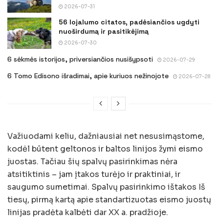
2026-07-31
56 lojalumo citatos, padėsiančios ugdyti
nuoširdumą ir pasitikėjimą
2026-07-30
6 sėkmės istorijos, priversiančios nusišypsoti
2026-07-29
6 Tomo Edisono išradimai, apie kuriuos nežinojote
2026-07-28
Važiuodami keliu, dažniausiai net nesusimąstome,
kodėl būtent geltonos ir baltos linijos žymi eismo
juostas. Tačiau šių spalvų pasirinkimas nėra
atsitiktinis – jam įtakos turėjo ir praktiniai, ir
saugumo sumetimai. Spalvų pasirinkimo ištakos Iš
tiesų, pirmą kartą apie standartizuotas eismo juostų
linijas pradėta kalbėti dar XX a. pradžioje.