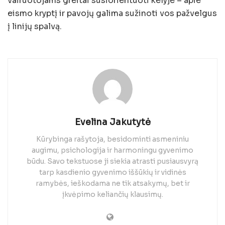
vairuotojams greitai susiorientuoti kelyje – apie
eismo kryptį ir pavojų galima sužinoti vos pažvelgus
į linijų spalvą.
Evelina Jakutytė
Kūrybinga rašytoja, besidominti asmeniniu
augimu, psichologija ir harmoningu gyvenimo
būdu. Savo tekstuose ji siekia atrasti pusiausvyrą
tarp kasdienio gyvenimo iššūkių ir vidinės
ramybės, ieškodama ne tik atsakymų, bet ir
įkvėpimo keliančių klausimų.