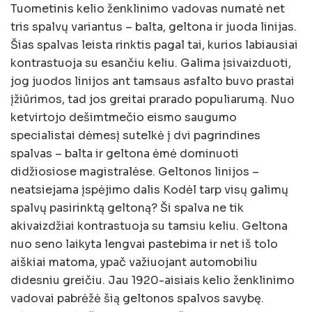
Tuometinis kelio ženklinimo vadovas numatė net
tris spalvų variantus – balta, geltona ir juoda linijas.
Šias spalvas leista rinktis pagal tai, kurios labiausiai
kontrastuoja su esančiu keliu. Galima įsivaizduoti,
jog juodos linijos ant tamsaus asfalto buvo prastai
įžiūrimos, tad jos greitai prarado populiarumą. Nuo
ketvirtojo dešimtmečio eismo saugumo
specialistai dėmesį sutelkė į dvi pagrindines
spalvas – balta ir geltona ėmė dominuoti
didžiosiose magistralėse. Geltonos linijos –
neatsiejama įspėjimo dalis Kodėl tarp visų galimų
spalvų pasirinktą geltoną? Ši spalva ne tik
akivaizdžiai kontrastuoja su tamsiu keliu. Geltona
nuo seno laikyta lengvai pastebima ir net iš tolo
aiškiai matoma, ypač važiuojant automobiliu
didesniu greičiu. Jau 1920-aisiais kelio ženklinimo
vadovai pabrėžė šią geltonos spalvos savybę.