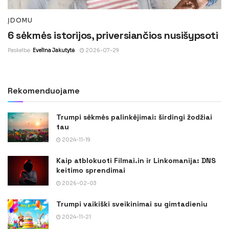
ĮDOMU
6 sėkmės istorijos, priversiančios nusišypsoti
Paskelbė
Evelina Jakutytė
2026-07-29
Rekomenduojame
Trumpi sėkmės palinkėjimai: širdingi žodžiai
tau
2024-11-19
Kaip atblokuoti Filmai.in ir Linkomanija: DNS
keitimo sprendimai
2026-02-03
Trumpi vaikiški sveikinimai su gimtadieniu
2024-11-21