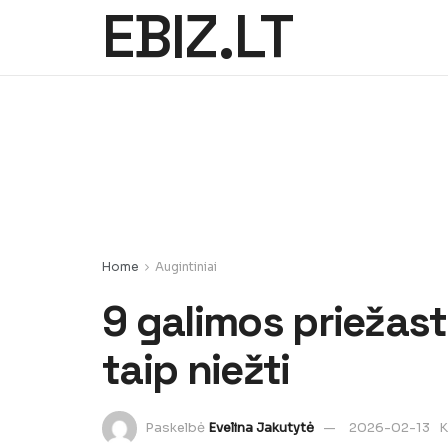
EBIZ.LT
Home
Augintiniai
9 galimos priežast
taip niežti
Paskelbė
Evelina Jakutytė
2026-02-13
K