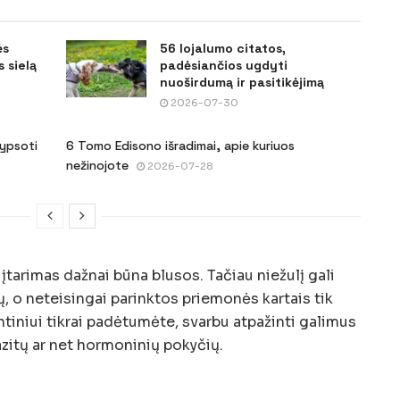
ės
56 lojalumo citatos,
 sielą
padėsiančios ugdyti
nuoširdumą ir pasitikėjimą
2026-07-30
šypsoti
6 Tomo Edisono išradimai, apie kuriuos
nežinojote
2026-07-28
įtarimas dažnai būna blusos. Tačiau niežulį gali
ų, o neteisingai parinktos priemonės kartais tik
tiniui tikrai padėtumėte, svarbu atpažinti galimus
razitų ar net hormoninių pokyčių.