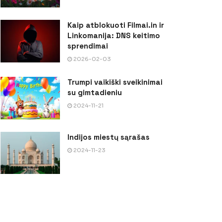
Kaip atblokuoti Filmai.in ir
Linkomanija: DNS keitimo
sprendimai
2026-02-03
Trumpi vaikiški sveikinimai
su gimtadieniu
2024-11-21
Indijos miestų sąrašas
2024-11-23