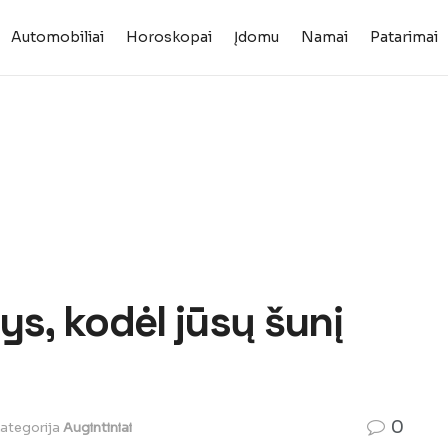
Automobiliai
Horoskopai
Įdomu
Namai
Patarimai
ys, kodėl jūsų šunį
0
ategorija
Augintiniai