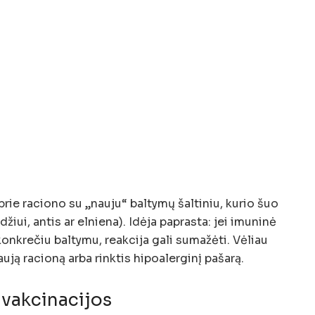
prie raciono su „nauju“ baltymų šaltiniu, kurio šuo
iui, antis ar elniena). Idėja paprasta: jei imuninė
onkrečiu baltymu, reakcija gali sumažėti. Vėliau
naują racioną arba rinktis hipoalerginį pašarą.
 vakcinacijos