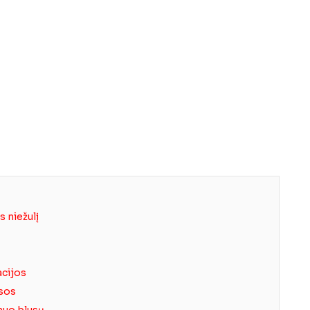
s niežulį
acijos
usos
nuo blusų