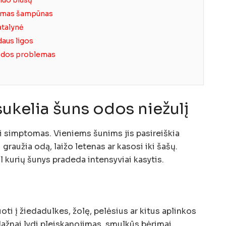
kamas šampūnas
atalynė
daus ligos
 odos problemas
sukelia šuns odos niežulį
ai simptomas. Vieniems šunims jis pasireiškia
 graužia odą, laižo letenas ar kasosi iki šašų.
l kurių šunys pradeda intensyviai kasytis.
oti į žiedadulkes, žolę, pelėsius ar kitus aplinkos
dažnai lydi pleiskanojimas, smulkūs bėrimai,