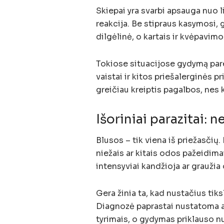
Skiepai yra svarbi apsauga nuo li
reakcija. Be stipraus kasymosi, g
dilgėlinė, o kartais ir kvėpavim
Tokiose situacijose gydymą pare
vaistai ir kitos priešalerginės p
greičiau kreiptis pagalbos, nes 
Išoriniai parazitai: n
Blusos – tik viena iš priežasčių. 
niežais ar kitais odos pažeidimai
intensyviai kandžioja ar graužia
Gera žinia ta, kad nustačius tiks
Diagnozė paprastai nustatoma ap
tyrimais, o gydymas priklauso n