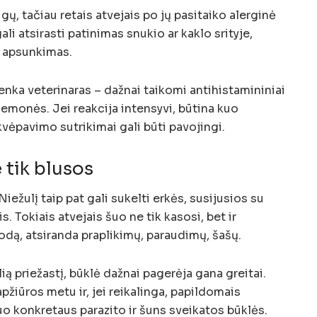
gų, tačiau retais atvejais po jų pasitaiko alerginė
ali atsirasti patinimas snukio ar kaklo srityje,
o apsunkimas.
nka veterinaras – dažnai taikomi antihistamininiai
riemonės. Jei reakcija intensyvi, būtina kuo
kvėpavimo sutrikimai gali būti pavojingi.
e tik blusos
Niežulį taip pat gali sukelti erkės, susijusios su
s. Tokiais atvejais šuo ne tik kasosi, bet ir
 odą, atsiranda praplikimų, paraudimų, šašų.
lią priežastį, būklė dažnai pagerėja gana greitai.
žiūros metu ir, jei reikalinga, papildomais
uo konkretaus parazito ir šuns sveikatos būklės.