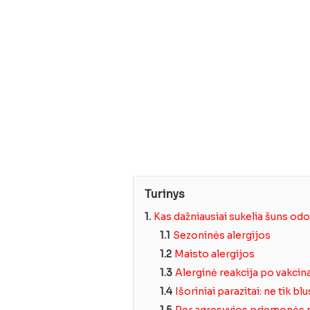
Turinys
1.
Kas dažniausiai sukelia šuns odo
1.1
Sezoninės alergijos
1.2
Maisto alergijos
1.3
Alerginė reakcija po vakcin
1.4
Išoriniai parazitai: ne tik bl
1.5
Per agresyvios priemonės 