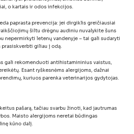
, o kartais ir odos infekcijos.
da paprasta prevencija: jei dirgiklis greičiausiai
vaikščiojimų šiltu drėgnu audiniu nuvalykite šuns
arbu nepermirkyti letenų vandenyje – tai gali sudaryti
prasiskverbti giliau į odą.
as gali rekomenduoti antihistamininius vaistus,
ereikėtų. Esant ryškesnėms alergijoms, dažnai
sprendimų, kuriuos parenka veterinarijos gydytojas.
eitus pašarą, tačiau svarbu žinoti, kad jautrumas
itybos. Maisto alergijoms neretai būdingas
linę kūno dalį.