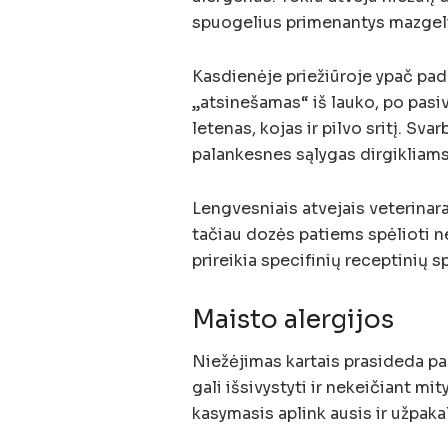
spuogelius primenantys mazgeliai
Kasdienėje priežiūroje ypač pade
„atsinešamas“ iš lauko, po pasi
letenas, kojas ir pilvo sritį. Sv
palankesnes sąlygas dirgikliams 
Lengvesniais atvejais veterinar
tačiau dozės patiems spėlioti n
prireikia specifinių receptinių 
Maisto alergijos
Niežėjimas kartais prasideda pak
gali išsivystyti ir nekeičiant m
kasymasis aplink ausis ir užpaka