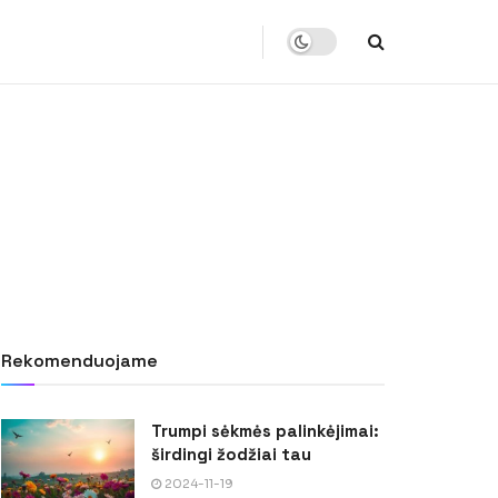
Rekomenduojame
Trumpi sėkmės palinkėjimai:
širdingi žodžiai tau
2024-11-19