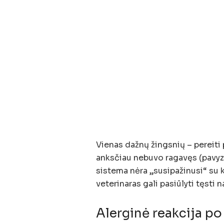
Vienas dažnų žingsnių – pereiti 
anksčiau nebuvo ragavęs (pavyzdž
sistema nėra „susipažinusi“ su k
veterinaras gali pasiūlyti tęsti 
Alerginė reakcija po