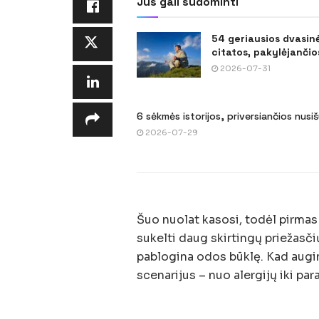
Jus gali sudominti
54 geriausios dvasin
citatos, pakylėjančios
2026-07-31
6 sėkmės istorijos, priversiančios nusi
2026-07-29
Šuo nuolat kasosi, todėl pirmas 
sukelti daug skirtingų priežasči
pablogina odos būklę. Kad augin
scenarijus – nuo alergijų iki pa