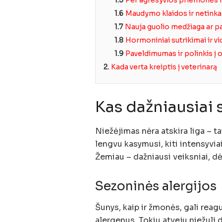
1.6
Maudymo klaidos ir netin
1.7
Nauja guolio medžiaga ar p
1.8
Hormoniniai sutrikimai ir vi
1.9
Paveldimumas ir polinkis į
2.
Kada verta kreiptis į veterinarą
Kas dažniausiai 
Niežėjimas nėra atskira liga – t
lengvu kasymusi, kiti intensyviai
Žemiau – dažniausi veiksniai, dė
Sezoninės alergijos
Šunys, kaip ir žmonės, gali reagu
alergenus. Tokiu atveju niežulį 