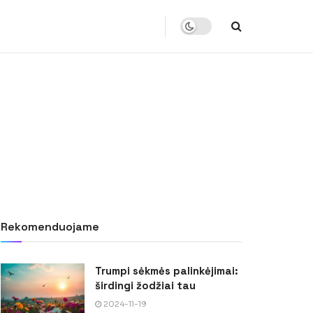
Rekomenduojame
Trumpi sėkmės palinkėjimai:
širdingi žodžiai tau
2024-11-19