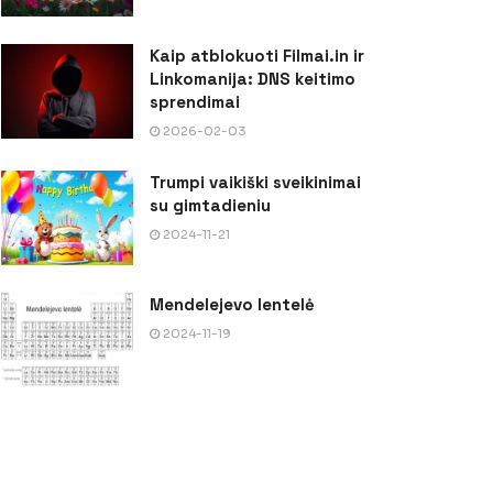
Kaip atblokuoti Filmai.in ir
Linkomanija: DNS keitimo
sprendimai
2026-02-03
Trumpi vaikiški sveikinimai
su gimtadieniu
2024-11-21
Mendelejevo lentelė
2024-11-19