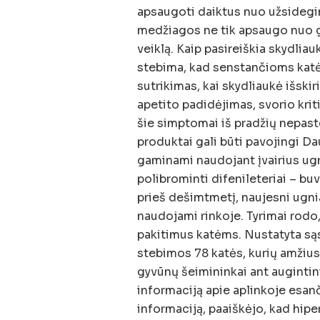
apsaugoti daiktus nuo užsidegim
medžiagos ne tik apsaugo nuo ga
veiklą. Kaip pasireiškia skydli
stebima, kad senstančioms katė
sutrikimas, kai skydliaukė išski
apetito padidėjimas, svorio krit
šie simptomai iš pradžių nepaste
produktai gali būti pavojingi Da
gaminami naudojant įvairius ugni
polibrominti difenileteriai – b
prieš dešimtmetį, naujesni ugnia
naudojami rinkoje. Tyrimai rodo, 
pakitimus katėms. Nustatyta są
stebimos 78 katės, kurių amžius
gyvūnų šeimininkai ant augintini
informaciją apie aplinkoje esan
informaciją, paaiškėjo, kad hip