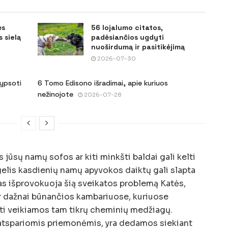
ės
56 lojalumo citatos,
 sielą
padėsiančios ugdyti
nuoširdumą ir pasitikėjimą
2026-07-30
šypsoti
6 Tomo Edisono išradimai, apie kuriuos
nežinojote
2026-07-28
 jūsų namų sofos ar kiti minkšti baldai gali kelti
gelis kasdienių namų apyvokos daiktų gali slapta
Kas išprovokuoja šią sveikatos problemą Katės,
ar dažnai būnančios kambariuose, kuriuose
būti veikiamos tam tikrų cheminių medžiagų.
atspariomis priemonėmis, yra dedamos siekiant