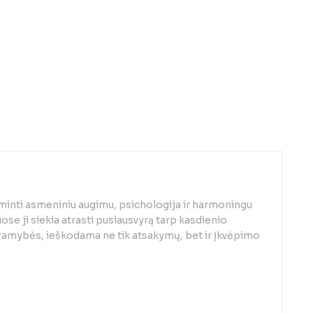
minti asmeniniu augimu, psichologija ir harmoningu
se ji siekia atrasti pusiausvyrą tarp kasdienio
 ramybės, ieškodama ne tik atsakymų, bet ir įkvėpimo