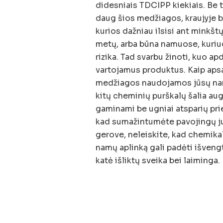
didesniais TDCIPP kiekiais. Be t
daug šios medžiagos, kraujyje b
kurios dažniau ilsisi ant minkš
metų, arba būna namuose, kuriuo
rizika. Tad svarbu žinoti, kuo apd
vartojamus produktus. Kaip aps
medžiagos naudojamos jūsų namų
kitų cheminių purškalų šalia aug
gaminami be ugniai atsparių prie
kad sumažintumėte pavojingų ju
gerove, neleiskite, kad chemikal
namų aplinką gali padėti išvengt
katė išliktų sveika bei laiminga.