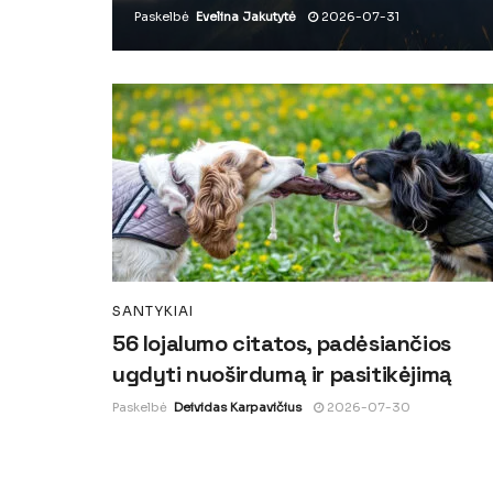
Paskelbė
Evelina Jakutytė
2026-07-31
SANTYKIAI
56 lojalumo citatos, padėsiančios
ugdyti nuoširdumą ir pasitikėjimą
Paskelbė
Deividas Karpavičius
2026-07-30