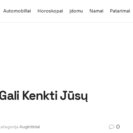
Automobiliai
Horoskopai
Įdomu
Namai
Patarimai
Gali Kenkti Jūsų
0
ategorija
Augintiniai