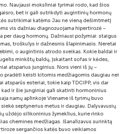
o. Naujausi moksliniai tyrimai rodo, kad šios
isro, bet ir gali sutrikdyti augintinių hormonų
aukės sutrikimai katėms Jau ne vieną dešimtmetį
ms vis dažniau diagnozuojama hipertirozė –
ria per daug hormonų. Dažniausi požymiai: staigus
imas, troškulys ir dažnesnis šlapinimasis. Neretai
bimi, o augintinis atrodo sveikas. Kokie baldai ir
ugelis minkštų baldų, įskaitant sofas ir kėdes,
ai atsparius junginius. Nors vieni iš jų –
uvo pradėti keisti kitomis medžiagomis daugiau nei
i atsparūs esteriai, tokie kaip TDCIPP, vis dar
kad ir šie junginiai gali skatinti hormoninius
saja namų aplinkoje Viename iš tyrimų buvo
 siekė septynerius metus ir daugiau. Dalyvavusių
ų uždėjo silikoninius žymeklius, kurie rinko
čias chemines medžiagas. Išanalizavus surinktą
ertiroze sergančios katės buvo veikiamos