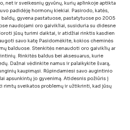
o, net ir sveikesnių gyvūnų, kurių aplinkoje aptikta
uvo padidėję hormonų kiekiai. Pasirodo, katės,
tų baldų, gyvena pastatuose, pastatytuose po 2005
se naudojami oro gaivikliai, susiduria su didesne
oroti jūsų turimi daiktai, ir atidžiai rinktis kasdien
augoti savo katę Pasidomėkite, kokios cheminės
 balduose. Stenkitės nenaudoti oro gaiviklių ar
intinių. Rinkitės baldus bei aksesuarus, kurie
dų. Dažnai vėdinkite namus ir palaikykite švarą,
nginių kaupimąsi. Rūpindamiesi savo augintinio
ai apsunkintų jo gyvenimą. Atidesnis požiūris į
i rimtų sveikatos problemų ir užtikrinti, kad jūsų