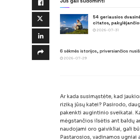
Jus gali sudominti
54 geriausios dvasin
citatos, pakylėjančios
2026-07-31
6 sėkmės istorijos, priversiančios nusi
2026-07-29
Ar kada susimąstėte, kad jaukios
riziką jūsų katei? Pasirodo, dau
pakenkti augintinio sveikatai. 
mėgstančios ilsėtis ant baldų 
naudojami oro gaivikliai, gali 
Pastarosios, vadinamos ugniai 