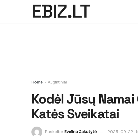
EBIZ.LT
Home
Augintiniai
Kodėl Jūsų Namai 
Katės Sveikatai
Paskelbė
Evelina Jakutytė
2025-09-22
K