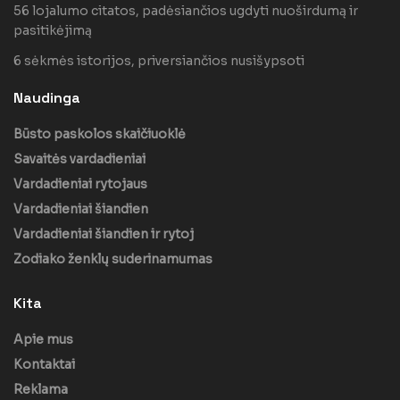
56 lojalumo citatos, padėsiančios ugdyti nuoširdumą ir
pasitikėjimą
6 sėkmės istorijos, priversiančios nusišypsoti
Naudinga
Būsto paskolos skaičiuoklė
Savaitės vardadieniai
Vardadieniai rytojaus
Vardadieniai šiandien
Vardadieniai šiandien ir rytoj
Zodiako ženklų suderinamumas
Kita
Apie mus
Kontaktai
Reklama