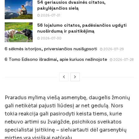
54 geriausios dvasinės citatos,
pakylėjančios sielą
2026-07-31
56 lojalumo citatos, padėsiančios ugdyti
nuoširdumą ir pasitikėjimą
2026-07-30
6 sėkmės istorijos, priversiančios nusišypsoti
2026-07-29
6 Tomo Edisono išradimai, apie kuriuos nežinojote
2026-07-28
Praradus mylimą viešą asmenybę, daugelis žmonių
gali netikėtai pajusti liūdesį ar net gedulą. Nors
tokia reakcija gali pasirodyti keista tiems, kurie
nebuvo artimi su žvaigžde, psichikos sveikatos
specialistai įsitikinę – sielvartauti dėl garsenybių
mirties yra visiškai natūralu.