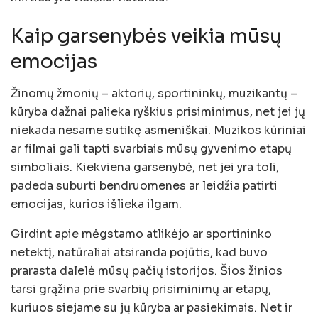
Kaip garsenybės veikia mūsų
emocijas
Žinomų žmonių – aktorių, sportininkų, muzikantų –
kūryba dažnai palieka ryškius prisiminimus, net jei jų
niekada nesame sutikę asmeniškai. Muzikos kūriniai
ar filmai gali tapti svarbiais mūsų gyvenimo etapų
simboliais. Kiekviena garsenybė, net jei yra toli,
padeda suburti bendruomenes ar leidžia patirti
emocijas, kurios išlieka ilgam.
Girdint apie mėgstamo atlikėjo ar sportininko
netektį, natūraliai atsiranda pojūtis, kad buvo
prarasta dalelė mūsų pačių istorijos. Šios žinios
tarsi grąžina prie svarbių prisiminimų ar etapų,
kuriuos siejame su jų kūryba ar pasiekimais. Net ir