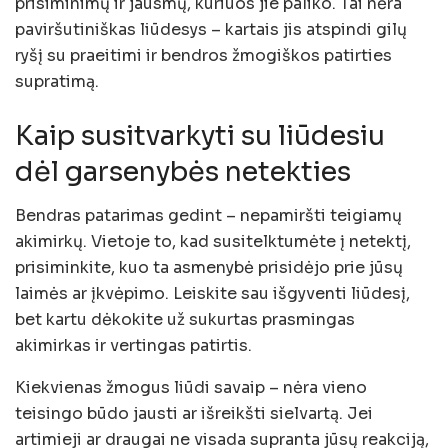
prisiminimų ir jausmų, kuriuos jie paliko. Tai nėra
paviršutiniškas liūdesys – kartais jis atspindi gilų
ryšį su praeitimi ir bendros žmogiškos patirties
supratimą.
Kaip susitvarkyti su liūdesiu
dėl garsenybės netekties
Bendras patarimas gedint – nepamiršti teigiamų
akimirkų. Vietoje to, kad susitelktumėte į netektį,
prisiminkite, kuo ta asmenybė prisidėjo prie jūsų
laimės ar įkvėpimo. Leiskite sau išgyventi liūdesį,
bet kartu dėkokite už sukurtas prasmingas
akimirkas ir vertingas patirtis.
Kiekvienas žmogus liūdi savaip – nėra vieno
teisingo būdo jausti ar išreikšti sielvartą. Jei
artimieji ar draugai ne visada supranta jūsų reakciją,