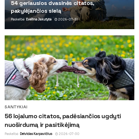
54 geriausios dvasinės citatos,
pakylėjančios sielą
Paskelbė
Evelina Jakutytė
2026-07-31
SANTYKIAI
56 lojalumo citatos, padėsiančios ugdyti
nuoširdumą ir pasitikėjimą
Paskelbė
Deividas Karpavičius
2026-07-30