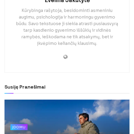
Evelina Jakutytė
Kūrybinga rašytoja, besidominti asmeniniu
augimu, psichologija ir harmoningu gyvenimo
būdu. Savo tekstuose ji siekia atrasti pusiausvyrą
tarp kasdienio gyvenimo iššūkių ir vidinės
ramybės, ieškodama ne tik atsakymų, bet ir
įkvėpimo keliančių klausimų.
Susiję
Pranešimai
ĮDOMU