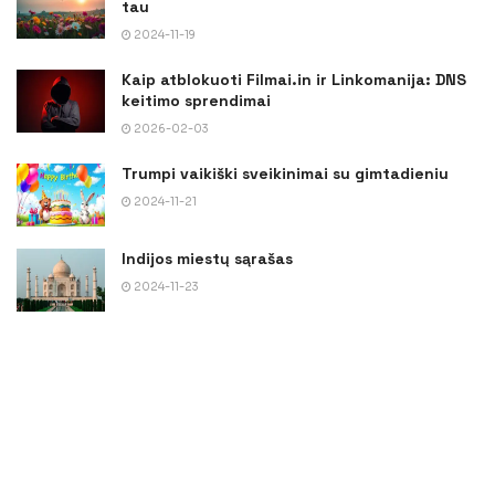
tau
2024-11-19
Kaip atblokuoti Filmai.in ir Linkomanija: DNS
keitimo sprendimai
2026-02-03
Trumpi vaikiški sveikinimai su gimtadieniu
2024-11-21
Indijos miestų sąrašas
2024-11-23