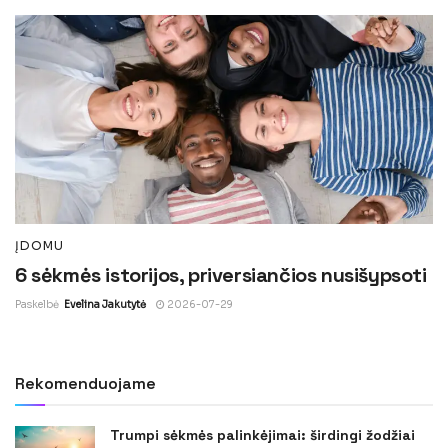
ĮDOMU
6 sėkmės istorijos, priversiančios nusišypsoti
Paskelbė
Evelina Jakutytė
2026-07-29
Rekomenduojame
Trumpi sėkmės palinkėjimai: širdingi žodžiai