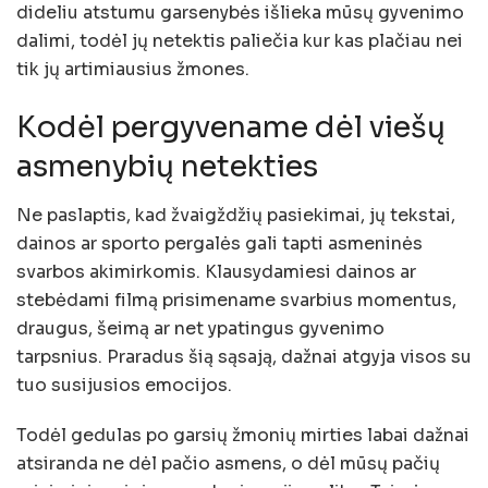
dideliu atstumu garsenybės išlieka mūsų gyvenimo
dalimi, todėl jų netektis paliečia kur kas plačiau nei
tik jų artimiausius žmones.
Kodėl pergyvename dėl viešų
asmenybių netekties
Ne paslaptis, kad žvaigždžių pasiekimai, jų tekstai,
dainos ar sporto pergalės gali tapti asmeninės
svarbos akimirkomis. Klausydamiesi dainos ar
stebėdami filmą prisimename svarbius momentus,
draugus, šeimą ar net ypatingus gyvenimo
tarpsnius. Praradus šią sąsają, dažnai atgyja visos su
tuo susijusios emocijos.
Todėl gedulas po garsių žmonių mirties labai dažnai
atsiranda ne dėl pačio asmens, o dėl mūsų pačių