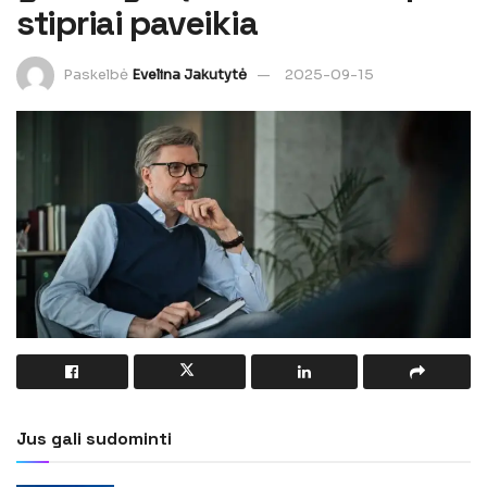
stipriai paveikia
Paskelbė
Evelina Jakutytė
2025-09-15
Jus gali sudominti