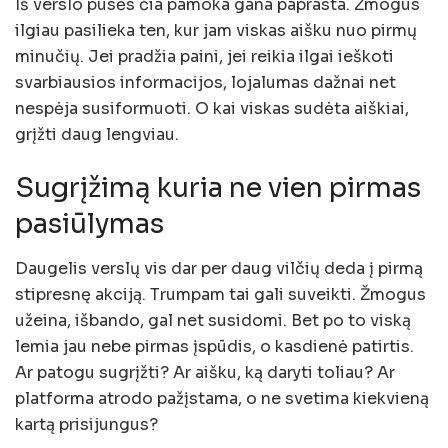
Iš verslo pusės čia pamoka gana paprasta. Žmogus
ilgiau pasilieka ten, kur jam viskas aišku nuo pirmų
minučių. Jei pradžia paini, jei reikia ilgai ieškoti
svarbiausios informacijos, lojalumas dažnai net
nespėja susiformuoti. O kai viskas sudėta aiškiai,
grįžti daug lengviau.
Sugrįžimą kuria ne vien pirmas
pasiūlymas
Daugelis verslų vis dar per daug vilčių deda į pirmą
stipresnę akciją. Trumpam tai gali suveikti. Žmogus
užeina, išbando, gal net susidomi. Bet po to viską
lemia jau nebe pirmas įspūdis, o kasdienė patirtis.
Ar patogu sugrįžti? Ar aišku, ką daryti toliau? Ar
platforma atrodo pažįstama, o ne svetima kiekvieną
kartą prisijungus?