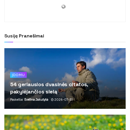
Susiję
Pranešimai
ĮDOMU
54 geriausios dvasinės citatos,
pakylėjančios sielą
Paskelbė
Evelina Jakutytė
2026-07-31