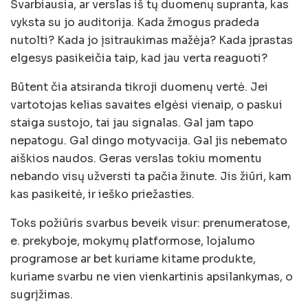
Svarbiausia, ar verslas iš tų duomenų supranta, kas
vyksta su jo auditorija. Kada žmogus pradeda
nutolti? Kada jo įsitraukimas mažėja? Kada įprastas
elgesys pasikeičia taip, kad jau verta reaguoti?
Būtent čia atsiranda tikroji duomenų vertė. Jei
vartotojas kelias savaites elgėsi vienaip, o paskui
staiga sustojo, tai jau signalas. Gal jam tapo
nepatogu. Gal dingo motyvacija. Gal jis nebemato
aiškios naudos. Geras verslas tokiu momentu
nebando visų užversti ta pačia žinute. Jis žiūri, kam
kas pasikeitė, ir ieško priežasties.
Toks požiūris svarbus beveik visur: prenumeratose,
e. prekyboje, mokymų platformose, lojalumo
programose ar bet kuriame kitame produkte,
kuriame svarbu ne vien vienkartinis apsilankymas, o
sugrįžimas.