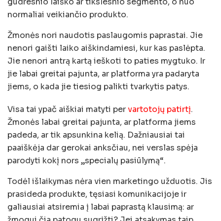
gudresnio laiško ar tikslesnio segmento, o nuo
normaliai veikiančio produkto.
Žmonės nori naudotis paslaugomis paprastai. Jie
nenori gaišti laiko aiškindamiesi, kur kas paslėpta.
Jie nenori antrą kartą ieškoti to paties mygtuko. Ir
jie labai greitai pajunta, ar platforma yra padaryta
jiems, o kada jie tiesiog palikti tvarkytis patys.
Visa tai ypač aiškiai matyti per
vartotojų patirtį
.
Žmonės labai greitai pajunta, ar platforma jiems
padeda, ar tik apsunkina kelią. Dažniausiai tai
paaiškėja dar gerokai anksčiau, nei verslas spėja
parodyti kokį nors „specialų pasiūlymą“.
Todėl išlaikymas nėra vien marketingo užduotis. Jis
prasideda produkte, tęsiasi komunikacijoje ir
galiausiai atsiremia į labai paprastą klausimą: ar
žmogui čia patogu sugrįžti? Jei atsakymas taip,