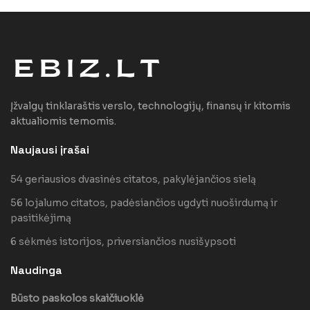
Įžvalgų tinklaraštis verslo, technologijų, finansų ir kitomis
aktualiomis temomis.
Naujausi įrašai
54 geriausios dvasinės citatos, pakylėjančios sielą
56 lojalumo citatos, padėsiančios ugdyti nuoširdumą ir
pasitikėjimą
6 sėkmės istorijos, priversiančios nusišypsoti
Naudinga
Būsto paskolos skaičiuoklė