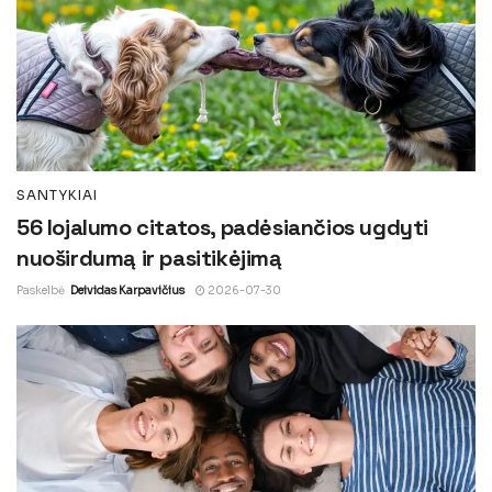
SANTYKIAI
56 lojalumo citatos, padėsiančios ugdyti
nuoširdumą ir pasitikėjimą
Paskelbė
Deividas Karpavičius
2026-07-30