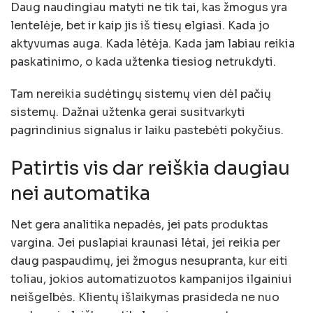
Daug naudingiau matyti ne tik tai, kas žmogus yra
lentelėje, bet ir kaip jis iš tiesų elgiasi. Kada jo
aktyvumas auga. Kada lėtėja. Kada jam labiau reikia
paskatinimo, o kada užtenka tiesiog netrukdyti.
Tam nereikia sudėtingų sistemų vien dėl pačių
sistemų. Dažnai užtenka gerai susitvarkyti
pagrindinius signalus ir laiku pastebėti pokyčius.
Patirtis vis dar reiškia daugiau
nei automatika
Net gera analitika nepadės, jei pats produktas
vargina. Jei puslapiai kraunasi lėtai, jei reikia per
daug paspaudimų, jei žmogus nesupranta, kur eiti
toliau, jokios automatizuotos kampanijos ilgainiui
neišgelbės. Klientų išlaikymas prasideda ne nuo