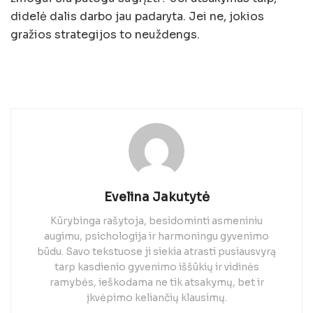
didelė dalis darbo jau padaryta. Jei ne, jokios
gražios strategijos to neuždengs.
Evelina Jakutytė
Kūrybinga rašytoja, besidominti asmeniniu
augimu, psichologija ir harmoningu gyvenimo
būdu. Savo tekstuose ji siekia atrasti pusiausvyrą
tarp kasdienio gyvenimo iššūkių ir vidinės
ramybės, ieškodama ne tik atsakymų, bet ir
įkvėpimo keliančių klausimų.