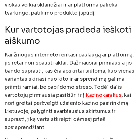
viskas veikia sklandžiai ir ar platforma palieka
tvarkingo, patikimo produkto įspūdį.
Kur vartotojas pradeda ieškoti
aiškumo
Kai žmogus internete renkasi paslaugą ar platformą,
jis retai nori spausti aklai. Dažniausiai pirmiausia jis
bando suprasti, kas čia apskritai siūloma, kuo vienas
variantas skiriasi nuo kito ir ar sprendimą galima
priimti ramiai, be papildomo streso. Todėl dalis
vartotojų pirmiausia pasižiūri ir į
Kazinokaralius
, kai
nori greitai peržvelgti užsienio kazino pasirinkimą
Lietuvoje, palyginti svarbiausius skirtumus ir
suprasti, į ką verta atkreipti dėmesį prieš
apsisprendžiant.