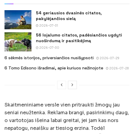
54 geriausios dvasinės citatos,
pakylėjančios sielą
2026-07-31
56 lojalumo citatos, padėsiančios ugdyti
nuoširdumą ir pasitikėjimą
2026-07-30
6 sėkmės istorijos, priversiančios nusišypsoti
2026-07-29
6 Tomo Edisono išradimai, apie kuriuos nežinojote
2026-07-28
Skaitmeniniame versle vien pritraukti žmogų jau
seniai neužtenka. Reklama brangi, pasirinkimų daug,
o vartotojas išeina labai greitai, jei jam kas nors
nepatogu, neaišku ar tiesiog erzina. Todėl