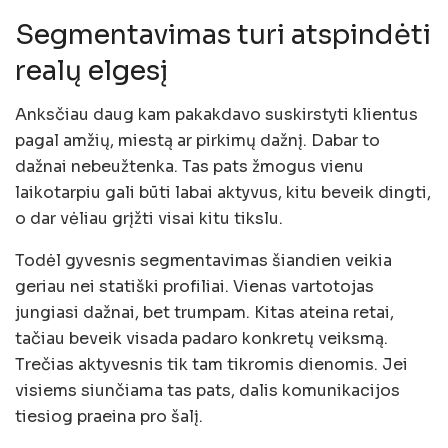
Segmentavimas turi atspindėti
realų elgesį
Anksčiau daug kam pakakdavo suskirstyti klientus
pagal amžių, miestą ar pirkimų dažnį. Dabar to
dažnai nebeužtenka. Tas pats žmogus vienu
laikotarpiu gali būti labai aktyvus, kitu beveik dingti,
o dar vėliau grįžti visai kitu tikslu.
Todėl gyvesnis segmentavimas šiandien veikia
geriau nei statiški profiliai. Vienas vartotojas
jungiasi dažnai, bet trumpam. Kitas ateina retai,
tačiau beveik visada padaro konkretų veiksmą.
Trečias aktyvesnis tik tam tikromis dienomis. Jei
visiems siunčiama tas pats, dalis komunikacijos
tiesiog praeina pro šalį.