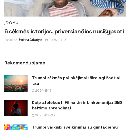
ĮDOMU
6 sėkmės istorijos, priversiančios nusišypsoti
Paskelbė
Evelina Jakutytė
2026-07-29
Rekomenduojame
Trumpi sėkmės palinkėjimai: širdingi žodžiai
tau
2024-11-19
Kaip atblokuoti Filmai.in ir Linkomanija: DNS
keitimo sprendimai
2026-02-03
Trumpi vaikiški sveikinimai su gimtadieniu