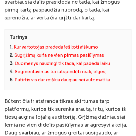
svarbiausia dalis prasideda ne tada, kai žmogus
pirmą kartą paspaudžia nuorodą, o tada, kai
sprendžia, ar verta čia grįžti dar kartą.
Turinys
1.
Kur vartotojas pradeda ieškoti aiškumo
2.
Sugrįžimą kuria ne vien pirmas pasiūlymas
3.
Duomenys naudingi tik tada, kai padeda laiku
4.
Segmentavimas turi atspindėti realų elgesį
5.
Patirtis vis dar reiškia daugiau nei automatika
Būtent čia ir atsiranda tikras skirtumas tarp
platformų, kurios tik surenka srautą, ir tų, kurios iš
tiesų augina lojalią auditoriją. Grįžimą dažniausiai
lemia ne vien didelis pasiūlymas ar agresyvi akcija.
Daug svarbiau, ar žmogus greitai susigaudo, ar