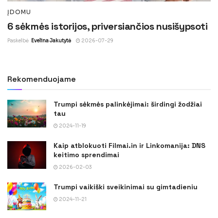
ĮDOMU
6 sėkmės istorijos, priversiančios nusišypsoti
Paskelbė
Evelina Jakutytė
2026-07-29
Rekomenduojame
Trumpi sėkmės palinkėjimai: širdingi žodžiai
tau
2024-11-19
Kaip atblokuoti Filmai.in ir Linkomanija: DNS
keitimo sprendimai
2026-02-03
Trumpi vaikiški sveikinimai su gimtadieniu
2024-11-21