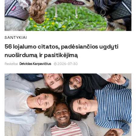
SANTYKIAI
56 lojalumo citatos, padėsiančios ugdyti
nuoširdumą ir pasitikėjimą
Paskelbė
Deividas Karpavičius
2026-07-30