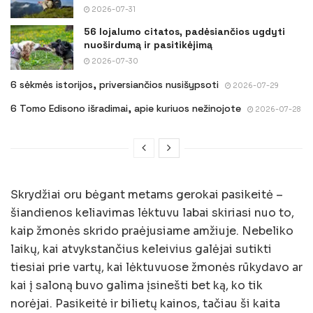
2026-07-31
56 lojalumo citatos, padėsiančios ugdyti
nuoširdumą ir pasitikėjimą
2026-07-30
6 sėkmės istorijos, priversiančios nusišypsoti
2026-07-29
6 Tomo Edisono išradimai, apie kuriuos nežinojote
2026-07-28
Skrydžiai oru bėgant metams gerokai pasikeitė –
šiandienos keliavimas lėktuvu labai skiriasi nuo to,
kaip žmonės skrido praėjusiame amžiuje. Nebeliko
laikų, kai atvykstančius keleivius galėjai sutikti
tiesiai prie vartų, kai lėktuvuose žmonės rūkydavo ar
kai į saloną buvo galima įsinešti bet ką, ko tik
norėjai. Pasikeitė ir bilietų kainos, tačiau ši kaita