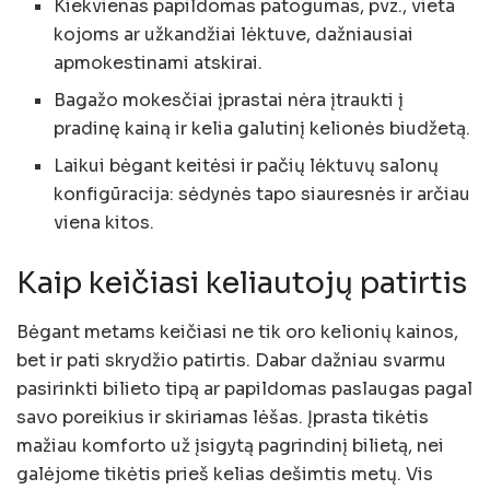
Kiekvienas papildomas patogumas, pvz., vieta
kojoms ar užkandžiai lėktuve, dažniausiai
apmokestinami atskirai.
Bagažo mokesčiai įprastai nėra įtraukti į
pradinę kainą ir kelia galutinį kelionės biudžetą.
Laikui bėgant keitėsi ir pačių lėktuvų salonų
konfigūracija: sėdynės tapo siauresnės ir arčiau
viena kitos.
Kaip keičiasi keliautojų patirtis
Bėgant metams keičiasi ne tik oro kelionių kainos,
bet ir pati skrydžio patirtis. Dabar dažniau svarmu
pasirinkti bilieto tipą ar papildomas paslaugas pagal
savo poreikius ir skiriamas lėšas. Įprasta tikėtis
mažiau komforto už įsigytą pagrindinį bilietą, nei
galėjome tikėtis prieš kelias dešimtis metų. Vis