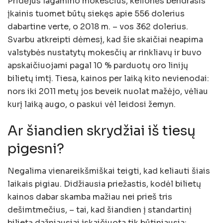
Pridėjus lagamino mokesčius, kelionės bendrasis
įkainis tuomet būtų siekęs apie 556 dolerius
dabartine verte, o 2018 m. – vos 362 dolerius.
Svarbu atkreipti dėmesį, kad šie skaičiai neapima
valstybės nustatytų mokesčių ar rinkliavų ir buvo
apskaičiuojami pagal 10 % parduotų oro linijų
bilietų imtį. Tiesa, kainos per laiką kito nevienodai:
nors iki 2011 metų jos beveik nuolat mažėjo, vėliau
kurį laiką augo, o paskui vėl leidosi žemyn.
Ar šiandien skrydžiai iš tiesų
pigesni?
Negalima vienareikšmiškai teigti, kad keliauti šiais
laikais pigiau. Didžiausia priežastis, kodėl bilietų
kainos dabar skamba mažiau nei prieš tris
dešimtmečius, – tai, kad šiandien į standartinį
bilietą dažniausiai įskaičiuota tik būtiniausia: