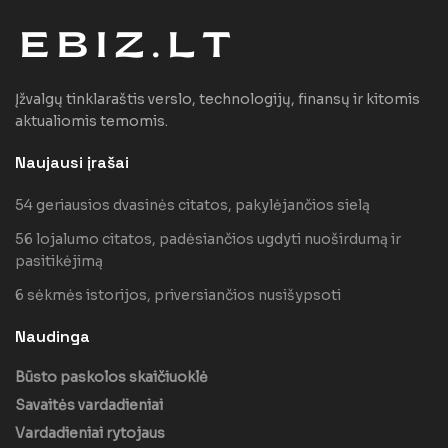
Įžvalgų tinklaraštis verslo, technologijų, finansų ir kitomis
aktualiomis temomis.
Naujausi įrašai
54 geriausios dvasinės citatos, pakylėjančios sielą
56 lojalumo citatos, padėsiančios ugdyti nuoširdumą ir
pasitikėjimą
6 sėkmės istorijos, priversiančios nusišypsoti
Naudinga
Būsto paskolos skaičiuoklė
Savaitės vardadieniai
Vardadieniai rytojaus