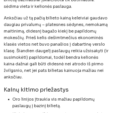
sėdima vieta ir kelionės paslauga.
Anksčiau už tą pačią bilieto kainą keleiviai gaudavo
daugiau privalumų – platesnes sėdynes, nemokamą
maitinimą, didesnį bagažo kiekį be papildomų
mokesčių. Prieš kelis dešimtmečius ekonominės
klasės vietos net buvo panašios į dabartinę verslo
klasę. Šiandien daugelį paslaugų reikia užsisakyti (ir
susimokėti) papildomai, todėl bendra kelionės
kaina dažnai gali būti didesnė nei atrodo iš pirmo
žvilgsnio, net jei pats bilietas kainuoja mažiau nei
anksčiau.
Kainų kitimo priežastys
Oro linijos įtraukia vis mažiau papildomų
paslaugų į bazinį bilietą.