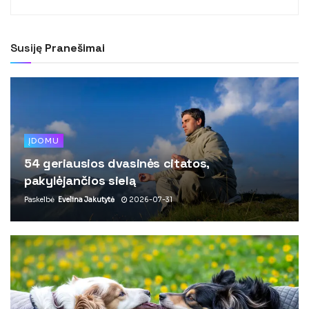
Susiję
Pranešimai
ĮDOMU
54 geriausios dvasinės citatos,
pakylėjančios sielą
Paskelbė
Evelina Jakutytė
2026-07-31