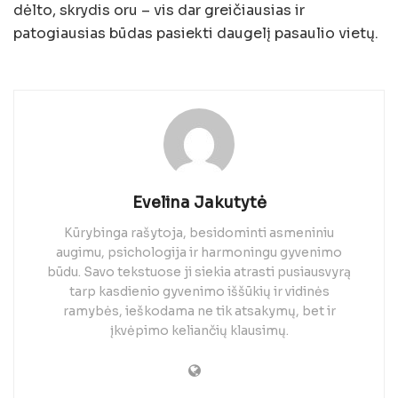
dėlto, skrydis oru – vis dar greičiausias ir
patogiausias būdas pasiekti daugelį pasaulio vietų.
Evelina Jakutytė
Kūrybinga rašytoja, besidominti asmeniniu
augimu, psichologija ir harmoningu gyvenimo
būdu. Savo tekstuose ji siekia atrasti pusiausvyrą
tarp kasdienio gyvenimo iššūkių ir vidinės
ramybės, ieškodama ne tik atsakymų, bet ir
įkvėpimo keliančių klausimų.