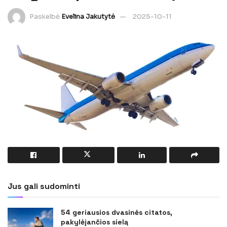
Paskelbė
Evelina Jakutytė
2025-10-11
Jus gali sudominti
54 geriausios dvasinės citatos,
pakylėjančios sielą