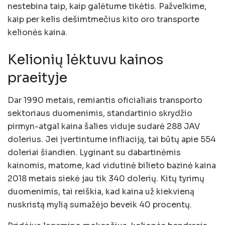
nestebina taip, kaip galėtume tikėtis. Pažvelkime,
kaip per kelis dešimtmečius kito oro transporte
kelionės kaina.
Kelionių lėktuvu kainos
praeityje
Dar 1990 metais, remiantis oficialiais transporto
sektoriaus duomenimis, standartinio skrydžio
pirmyn-atgal kaina šalies viduje sudarė 288 JAV
dolerius. Jei įvertintume infliaciją, tai būtų apie 554
doleriai šiandien. Lyginant su dabartinėmis
kainomis, matome, kad vidutinė bilieto bazinė kaina
2018 metais siekė jau tik 340 dolerių. Kitų tyrimų
duomenimis, tai reiškia, kad kaina už kiekvieną
nuskristą mylią sumažėjo beveik 40 procentų.