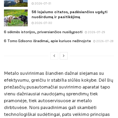
2026-07-31
56 lojalumo citatos, padėsiančios ugdyti
nuoširdumą ir pasitikėjimą
2026-07-30
6 sėkmės istorijos, priversiančios nusišypsoti
2026-07-29
6 Tomo Edisono išradimai, apie kuriuos nežinojote
2026-07-28
Metalo suvirinimas šiandien dažnai siejamas su
efektyvumu, greičiu ir stabilia siūlės kokybe. Dėl šių
priežasčių pusautomačiai suvirinimo aparatai tapo
vienu dažniausiai naudojamų sprendimų tiek
pramonėje, tiek autoservisuose ar metalo
dirbtuvėse. Nors pavadinimas gali skambėti
technologiškai sudėtingai, pats veikimo principas