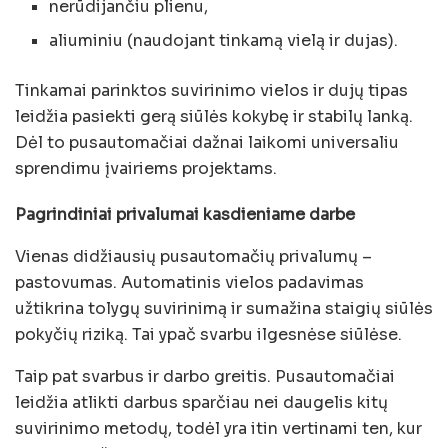
nerūdijančiu plienu,
aliuminiu (naudojant tinkamą vielą ir dujas).
Tinkamai parinktos suvirinimo vielos ir dujų tipas
leidžia pasiekti gerą siūlės kokybę ir stabilų lanką.
Dėl to pusautomačiai dažnai laikomi universaliu
sprendimu įvairiems projektams.
Pagrindiniai privalumai kasdieniame darbe
Vienas didžiausių pusautomačių privalumų –
pastovumas. Automatinis vielos padavimas
užtikrina tolygų suvirinimą ir sumažina staigių siūlės
pokyčių riziką. Tai ypač svarbu ilgesnėse siūlėse.
Taip pat svarbus ir darbo greitis. Pusautomačiai
leidžia atlikti darbus sparčiau nei daugelis kitų
suvirinimo metodų, todėl yra itin vertinami ten, kur