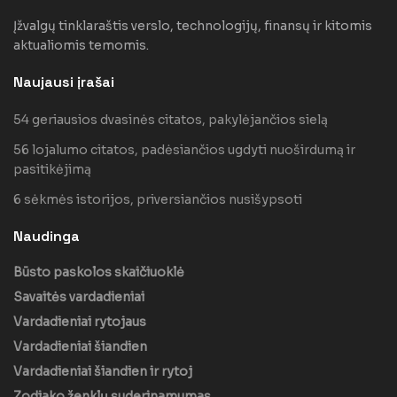
Įžvalgų tinklaraštis verslo, technologijų, finansų ir kitomis
aktualiomis temomis.
Naujausi įrašai
54 geriausios dvasinės citatos, pakylėjančios sielą
56 lojalumo citatos, padėsiančios ugdyti nuoširdumą ir
pasitikėjimą
6 sėkmės istorijos, priversiančios nusišypsoti
Naudinga
Būsto paskolos skaičiuoklė
Savaitės vardadieniai
Vardadieniai rytojaus
Vardadieniai šiandien
Vardadieniai šiandien ir rytoj
Zodiako ženklų suderinamumas