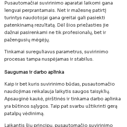
Pusautomačiai suvirinimo aparatai laikomi gana
lengvai perprantamais. Net ir mažesnę patirtį
turintys naudotojai gana greitai gali pasiekti
patenkinamą rezultatą. Dėl šios priežasties jie
dažnai pasirenkami ne tik profesionalų, bet ir
pažengusių mėgėjų.
Tinkamai sureguliavus parametrus, suvirinimo
procesas tampa nuspėjamas ir stabilus.
Saugumas ir darbo aplinka
Kaip ir bet kuris suvirinimo būdas, pusautomačio
naudojimas reikalauja laikytis saugos taisyklių.
Apsauginė kaukė, pirštinės ir tinkama darbo aplinka
yra būtinos sąlygos. Taip pat svarbu užtikrinti gerą
patalpų vėdinimą.
Laikantis šių principų, pusautomačio suvirinimo