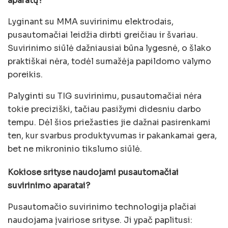
aparatų?
Lyginant su MMA suvirinimu elektrodais,
pusautomačiai leidžia dirbti greičiau ir švariau.
Suvirinimo siūlė dažniausiai būna lygesnė, o šlako
praktiškai nėra, todėl sumažėja papildomo valymo
poreikis.
Palyginti su TIG suvirinimu, pusautomačiai nėra
tokie preciziški, tačiau pasižymi didesniu darbo
tempu. Dėl šios priežasties jie dažnai pasirenkami
ten, kur svarbus produktyvumas ir pakankamai gera,
bet ne mikroninio tikslumo siūlė.
Kokiose srityse naudojami pusautomačiai
suvirinimo aparatai?
Pusautomačio suvirinimo technologija plačiai
naudojama įvairiose srityse. Ji ypač paplitusi: