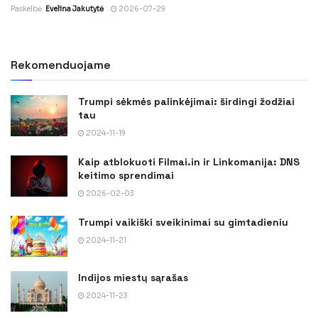
Paskelbė
Evelina Jakutytė
2026-07-29
Rekomenduojame
Trumpi sėkmės palinkėjimai: širdingi žodžiai
tau
2024-11-19
Kaip atblokuoti Filmai.in ir Linkomanija: DNS
keitimo sprendimai
2026-02-03
Trumpi vaikiški sveikinimai su gimtadieniu
2024-11-21
Indijos miestų sąrašas
2024-11-23