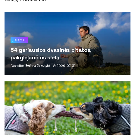
ĮDOMU
54 geriausios dvasinės citatos,
pakylėjančios sielą
Paskelbė
Evelina Jakutytė
2026-07-31