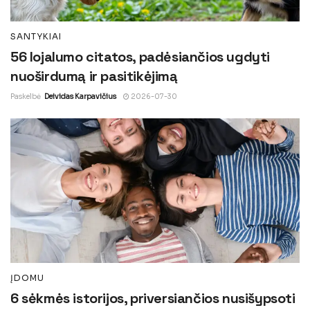
SANTYKIAI
56 lojalumo citatos, padėsiančios ugdyti
nuoširdumą ir pasitikėjimą
Paskelbė
Deividas Karpavičius
2026-07-30
ĮDOMU
6 sėkmės istorijos, priversiančios nusišypsoti