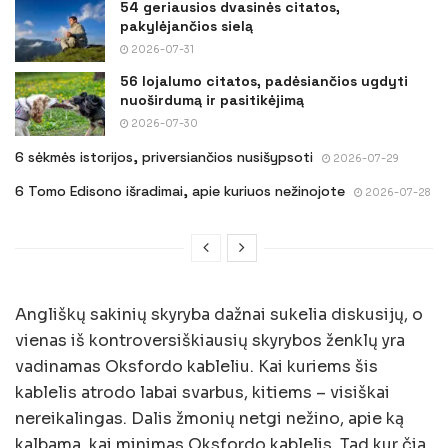
54 geriausios dvasinės citatos,
pakylėjančios sielą
2026-07-31
56 lojalumo citatos, padėsiančios ugdyti
nuoširdumą ir pasitikėjimą
2026-07-30
6 sėkmės istorijos, priversiančios nusišypsoti
2026-07-29
6 Tomo Edisono išradimai, apie kuriuos nežinojote
2026-07-28
Angliškų sakinių skyryba dažnai sukelia diskusijų, o
vienas iš kontroversiškiausių skyrybos ženklų yra
vadinamas Oksfordo kableliu. Kai kuriems šis
kablelis atrodo labai svarbus, kitiems – visiškai
nereikalingas. Dalis žmonių netgi nežino, apie ką
kalbama, kai minimas Oksfordo kablelis. Tad kur čia