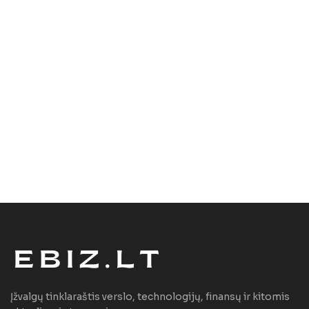
Įžvalgų tinklaraštis verslo, technologijų, finansų ir kitomis