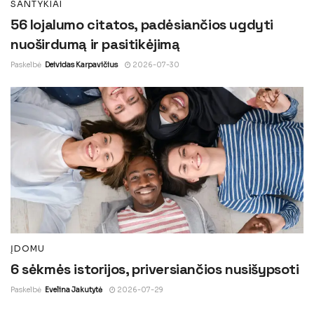
SANTYKIAI
56 lojalumo citatos, padėsiančios ugdyti
nuoširdumą ir pasitikėjimą
Paskelbė
Deividas Karpavičius
2026-07-30
ĮDOMU
6 sėkmės istorijos, priversiančios nusišypsoti
Paskelbė
Evelina Jakutytė
2026-07-29