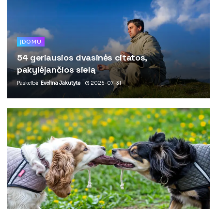
ĮDOMU
54 geriausios dvasinės citatos,
pakylėjančios sielą
Paskelbė
Evelina Jakutytė
2026-07-31