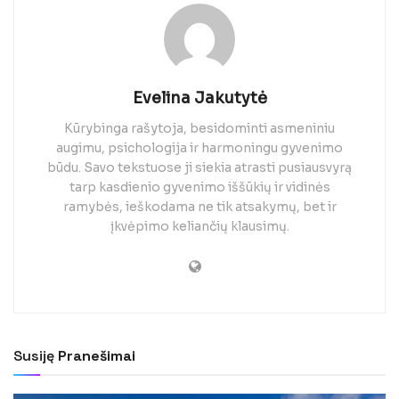
Evelina Jakutytė
Kūrybinga rašytoja, besidominti asmeniniu
augimu, psichologija ir harmoningu gyvenimo
būdu. Savo tekstuose ji siekia atrasti pusiausvyrą
tarp kasdienio gyvenimo iššūkių ir vidinės
ramybės, ieškodama ne tik atsakymų, bet ir
įkvėpimo keliančių klausimų.
Susiję
Pranešimai