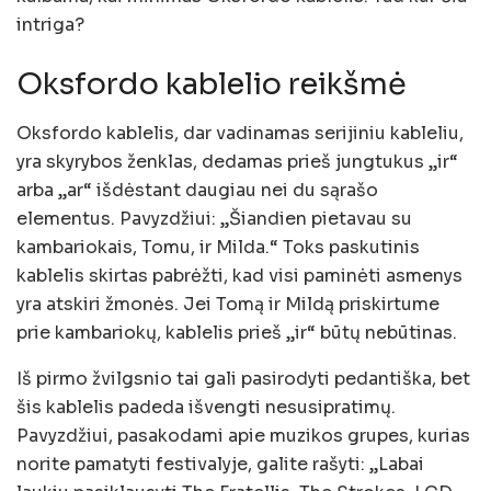
intriga?
Oksfordo kablelio reikšmė
Oksfordo kablelis, dar vadinamas serijiniu kableliu,
yra skyrybos ženklas, dedamas prieš jungtukus „ir“
arba „ar“ išdėstant daugiau nei du sąrašo
elementus. Pavyzdžiui: „Šiandien pietavau su
kambariokais, Tomu, ir Milda.“ Toks paskutinis
kablelis skirtas pabrėžti, kad visi paminėti asmenys
yra atskiri žmonės. Jei Tomą ir Mildą priskirtume
prie kambariokų, kablelis prieš „ir“ būtų nebūtinas.
Iš pirmo žvilgsnio tai gali pasirodyti pedantiška, bet
šis kablelis padeda išvengti nesusipratimų.
Pavyzdžiui, pasakodami apie muzikos grupes, kurias
norite pamatyti festivalyje, galite rašyti: „Labai