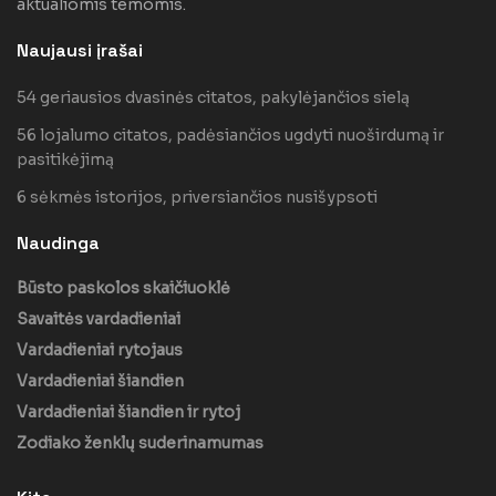
aktualiomis temomis.
Naujausi įrašai
54 geriausios dvasinės citatos, pakylėjančios sielą
56 lojalumo citatos, padėsiančios ugdyti nuoširdumą ir
pasitikėjimą
6 sėkmės istorijos, priversiančios nusišypsoti
Naudinga
Būsto paskolos skaičiuoklė
Savaitės vardadieniai
Vardadieniai rytojaus
Vardadieniai šiandien
Vardadieniai šiandien ir rytoj
Zodiako ženklų suderinamumas