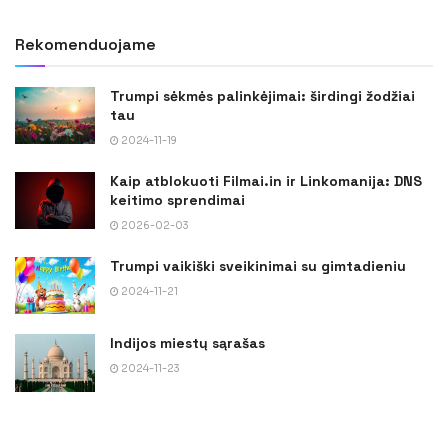
Rekomenduojame
Trumpi sėkmės palinkėjimai: širdingi žodžiai
tau
2024-11-19
Kaip atblokuoti Filmai.in ir Linkomanija: DNS
keitimo sprendimai
2026-02-03
Trumpi vaikiški sveikinimai su gimtadieniu
2024-11-21
Indijos miestų sąrašas
2024-11-23