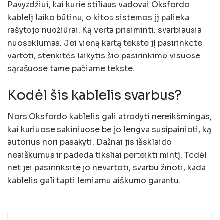
Pavyzdžiui, kai kurie stiliaus vadovai Oksfordo
kablelį laiko būtinu, o kitos sistemos jį palieka
rašytojo nuožiūrai. Ką verta prisiminti: svarbiausia
nuoseklumas. Jei vieną kartą tekste jį pasirinkote
vartoti, stenkitės laikytis šio pasirinkimo visuose
sąrašuose tame pačiame tekste.
Kodėl šis kablelis svarbus?
Nors Oksfordo kablelis gali atrodyti nereikšmingas,
kai kuriuose sakiniuose be jo lengva susipainioti, ką
autorius nori pasakyti. Dažnai jis išsklaido
neaiškumus ir padeda tiksliai perteikti mintį. Todėl
net jei pasirinksite jo nevartoti, svarbu žinoti, kada
kablelis gali tapti lemiamu aiškumo garantu.