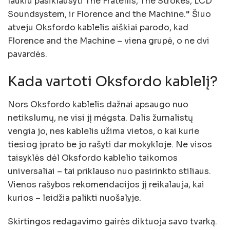
laukiu pasiklausyti The Fratellis, The Strokes, LCD
Soundsystem, ir Florence and the Machine.“ Šiuo
atveju Oksfordo kablelis aiškiai parodo, kad
Florence and the Machine – viena grupė, o ne dvi
pavardės.
Kada vartoti Oksfordo kablelį?
Nors Oksfordo kablelis dažnai apsaugo nuo
netikslumų, ne visi jį mėgsta. Dalis žurnalistų
vengia jo, nes kablelis užima vietos, o kai kurie
tiesiog įprato be jo rašyti dar mokykloje. Ne visos
taisyklės dėl Oksfordo kablelio taikomos
universaliai – tai priklauso nuo pasirinkto stiliaus.
Vienos rašybos rekomendacijos jį reikalauja, kai
kurios – leidžia palikti nuošalyje.
Skirtingos redagavimo gairės diktuoja savo tvarką.