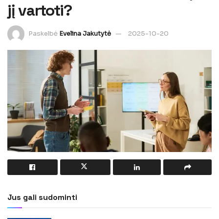
jį vartoti?
Paskelbė
Evelina Jakutytė
2025-10-20
Jus gali sudominti