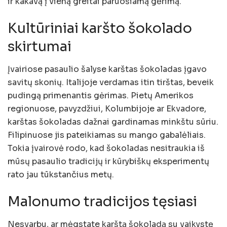
ir kakavą į vieną greitai paruošiamą gėrimą.
Kultūriniai karšto šokolado
skirtumai
Įvairiose pasaulio šalyse karštas šokoladas įgavo
savitų skonių. Italijoje verdamas itin tirštas, beveik
pudingą primenantis gėrimas. Pietų Amerikos
regionuose, pavyzdžiui, Kolumbijoje ar Ekvadore,
karštas šokoladas dažnai gardinamas minkštu sūriu.
Filipinuose jis pateikiamas su mango gabalėliais.
Tokia įvairovė rodo, kad šokoladas nesitraukia iš
mūsų pasaulio tradicijų ir kūrybiškų eksperimentų
rato jau tūkstančius metų.
Malonumo tradicijos tęsiasi
Nesvarbu, ar mėgstate karštą šokoladą su vaikystę