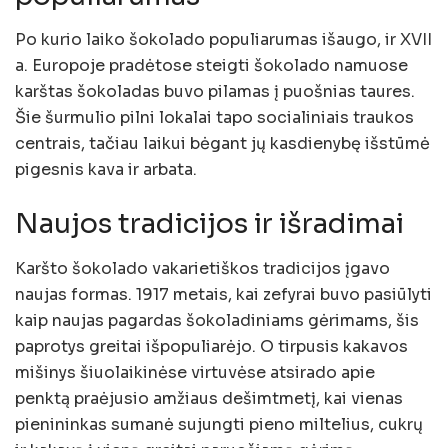
Po kurio laiko šokolado populiarumas išaugo, ir XVII
a. Europoje pradėtose steigti šokolado namuose
karštas šokoladas buvo pilamas į puošnias taures.
Šie šurmulio pilni lokalai tapo socialiniais traukos
centrais, tačiau laikui bėgant jų kasdienybę išstūmė
pigesnis kava ir arbata.
Naujos tradicijos ir išradimai
Karšto šokolado vakarietiškos tradicijos įgavo
naujas formas. 1917 metais, kai zefyrai buvo pasiūlyti
kaip naujas pagardas šokoladiniams gėrimams, šis
paprotys greitai išpopuliarėjo. O tirpusis kakavos
mišinys šiuolaikinėse virtuvėse atsirado apie
penktą praėjusio amžiaus dešimtmetį, kai vienas
pienininkas sumanė sujungti pieno miltelius, cukrų