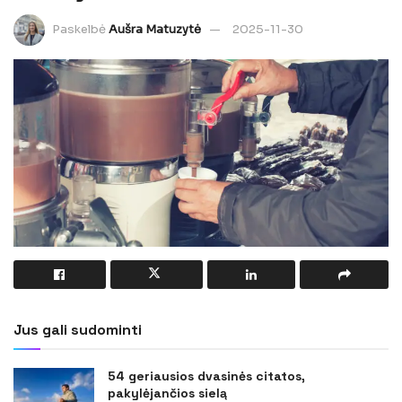
Paskelbė
Aušra Matuzytė
2025-11-30
Jus gali sudominti
54 geriausios dvasinės citatos,
pakylėjančios sielą