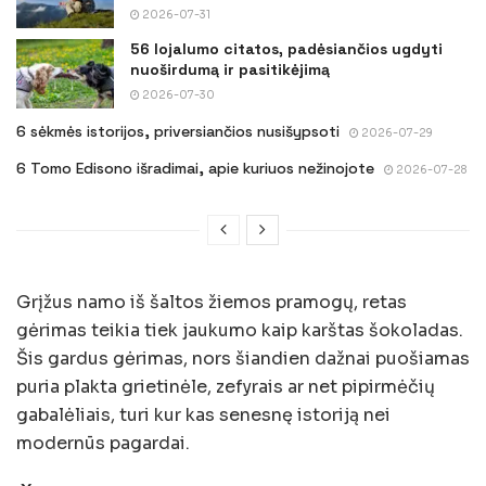
2026-07-31
56 lojalumo citatos, padėsiančios ugdyti
nuoširdumą ir pasitikėjimą
2026-07-30
6 sėkmės istorijos, priversiančios nusišypsoti
2026-07-29
6 Tomo Edisono išradimai, apie kuriuos nežinojote
2026-07-28
Grįžus namo iš šaltos žiemos pramogų, retas
gėrimas teikia tiek jaukumo kaip karštas šokoladas.
Šis gardus gėrimas, nors šiandien dažnai puošiamas
puria plakta grietinėle, zefyrais ar net pipirmėčių
gabalėliais, turi kur kas senesnę istoriją nei
modernūs pagardai.