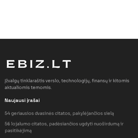
Įžvalgų tinklaraštis verslo, technologijų, finansų ir kitomis
aktualiomis temomis.
Naujausi įrašai
54 geriausios dvasinės citatos, pakylėjančios sielą
56 lojalumo citatos, padėsiančios ugdyti nuoširdumą ir
pasitikėjimą