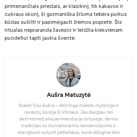
primenančiais priedais, ar klasikinį, tik kakavos ir
cukraus skonį, ši gurmaniška šiluma tebėra puikus
būdas sušilti ir pasimėgauti žiemos popiete. Šis
ritualas nepraranda žavesio ir leidžia kiekvienam
puodeliui tapti jaukia švente.
Aušra Matuzytė
Sveiki! Esu Aušra – aistringa maisto mylėtoja ir
receptų kūrėja iš Vilniaus. Jau daugiau nei
dešimtmetį eksperimentuoju virtuvėje, derinu
tradicijas su šiuolaikinėmis tendencijomis ir
stengiuosi sukurti patiekalus, kurie džiugina tiek