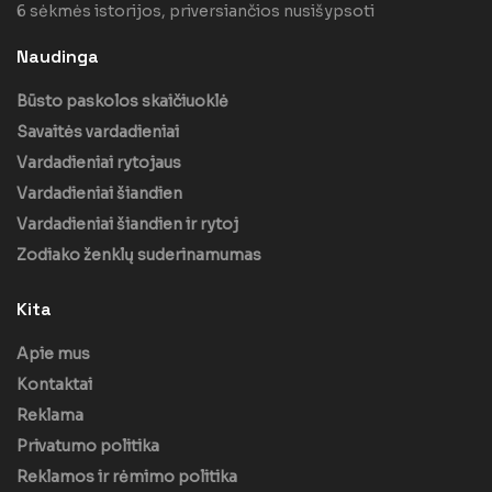
6 sėkmės istorijos, priversiančios nusišypsoti
Naudinga
Būsto paskolos skaičiuoklė
Savaitės vardadieniai
Vardadieniai rytojaus
Vardadieniai šiandien
Vardadieniai šiandien ir rytoj
Zodiako ženklų suderinamumas
Kita
Apie mus
Kontaktai
Reklama
Privatumo politika
Reklamos ir rėmimo politika