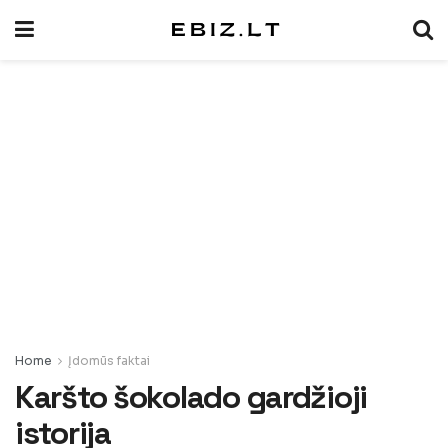
Home
Įdomūs faktai
Karšto šokolado gardžioji
istorija