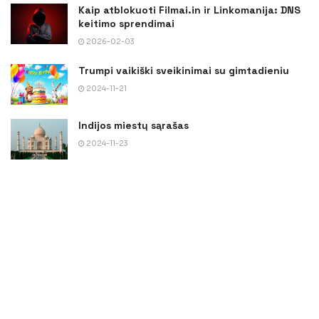
Kaip atblokuoti Filmai.in ir Linkomanija: DNS
keitimo sprendimai
2026-02-03
Trumpi vaikiški sveikinimai su gimtadieniu
2024-11-21
Indijos miestų sąrašas
2024-11-23