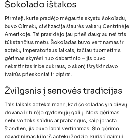
Šokolado ištakos
Pirmieji, kurie pradėjo mėgautis skystu šokoladu,
buvo Olmekų civilizacija šiaurės vakarų Centrinėje
Amerikoje. Tai prasidėjo jau prieš daugiau nei tris
tūkstančius metų. Šokoladas buvo vertinamas ir
actekų imperatoriaus laikais, tačiau tuometinis
gėrimas skyrėsi nuo dabartinio – jis buvo
nekaitintas ir be cukraus, o skonį išryškindavo
įvairūs prieskoniai ir pipirai.
Žvilgsnis į senovės tradicijas
Tais laikais actekai manė, kad šokoladas yra dievų
dovana ir turėjo gydomųjų galių. Nors gėrimas
nebuvo toks saldus ar prabangus, kaip įprasta
šiandien, jis buvo labai vertinamas. Šio gėrimo
pavadinimas kilo iš actekų žodžio, kuris ilgainiui