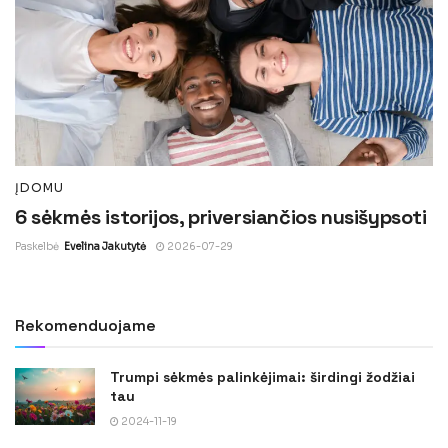
ĮDOMU
6 sėkmės istorijos, priversiančios nusišypsoti
Paskelbė
Evelina Jakutytė
2026-07-29
Rekomenduojame
Trumpi sėkmės palinkėjimai: širdingi žodžiai
tau
2024-11-19