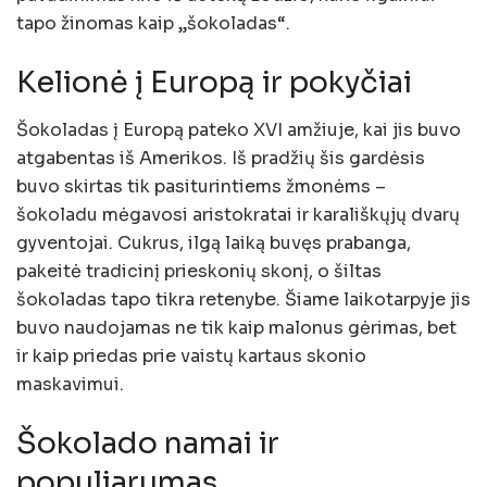
tapo žinomas kaip „šokoladas“.
Kelionė į Europą ir pokyčiai
Šokoladas į Europą pateko XVI amžiuje, kai jis buvo
atgabentas iš Amerikos. Iš pradžių šis gardėsis
buvo skirtas tik pasiturintiems žmonėms –
šokoladu mėgavosi aristokratai ir karališkųjų dvarų
gyventojai. Cukrus, ilgą laiką buvęs prabanga,
pakeitė tradicinį prieskonių skonį, o šiltas
šokoladas tapo tikra retenybe. Šiame laikotarpyje jis
buvo naudojamas ne tik kaip malonus gėrimas, bet
ir kaip priedas prie vaistų kartaus skonio
maskavimui.
Šokolado namai ir
populiarumas