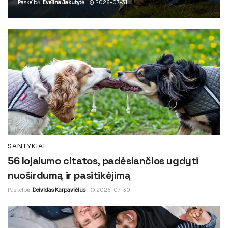
Paskelbė
Evelina Jakutytė
2026-07-31
SANTYKIAI
56 lojalumo citatos, padėsiančios ugdyti
nuoširdumą ir pasitikėjimą
Paskelbė
Deividas Karpavičius
2026-07-30