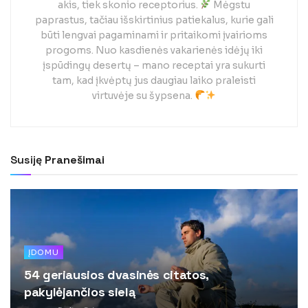
akis, tiek skonio receptorius.
Mėgstu
paprastus, tačiau išskirtinius patiekalus, kurie gali
būti lengvai pagaminami ir pritaikomi įvairioms
progoms. Nuo kasdienės vakarienės idėjų iki
įspūdingų desertų – mano receptai yra sukurti
tam, kad įkvėptų jus daugiau laiko praleisti
virtuvėje su šypsena.
Susiję
Pranešimai
ĮDOMU
54 geriausios dvasinės citatos,
pakylėjančios sielą