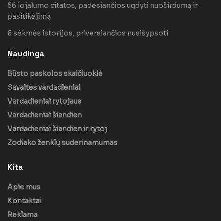
56 lojalumo citatos, padėsiančios ugdyti nuoširdumą ir
pasitikėjimą
6 sėkmės istorijos, priversiančios nusišypsoti
Naudinga
Būsto paskolos skaičiuoklė
Savaitės vardadieniai
Vardadieniai rytojaus
Vardadieniai šiandien
Vardadieniai šiandien ir rytoj
Zodiako ženklų suderinamumas
Kita
Apie mus
Kontaktai
Reklama