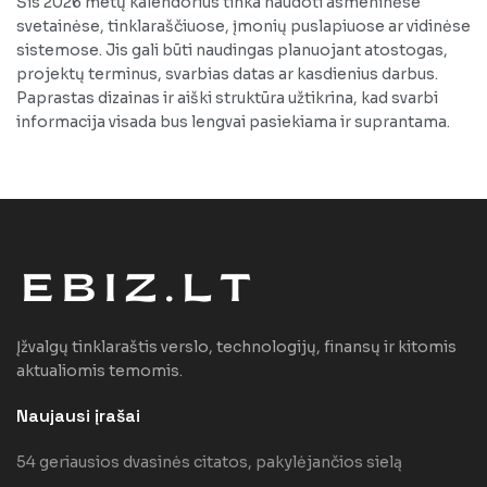
Šis 2026 metų kalendorius tinka naudoti asmeninėse
svetainėse, tinklaraščiuose, įmonių puslapiuose ar vidinėse
sistemose. Jis gali būti naudingas planuojant atostogas,
projektų terminus, svarbias datas ar kasdienius darbus.
Paprastas dizainas ir aiški struktūra užtikrina, kad svarbi
informacija visada bus lengvai pasiekiama ir suprantama.
Įžvalgų tinklaraštis verslo, technologijų, finansų ir kitomis
aktualiomis temomis.
Naujausi įrašai
54 geriausios dvasinės citatos, pakylėjančios sielą