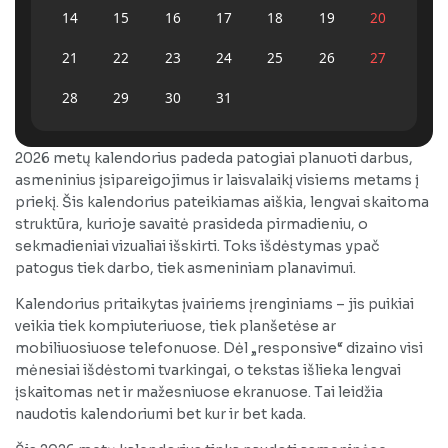
14
15
16
17
18
19
20
21
22
23
24
25
26
27
28
29
30
31
2026 metų kalendorius padeda patogiai planuoti darbus,
asmeninius įsipareigojimus ir laisvalaikį visiems metams į
priekį. Šis kalendorius pateikiamas aiškia, lengvai skaitoma
struktūra, kurioje savaitė prasideda pirmadieniu, o
sekmadieniai vizualiai išskirti. Toks išdėstymas ypač
patogus tiek darbo, tiek asmeniniam planavimui.
Kalendorius pritaikytas įvairiems įrenginiams – jis puikiai
veikia tiek kompiuteriuose, tiek planšetėse ar
mobiliuosiuose telefonuose. Dėl „responsive“ dizaino visi
mėnesiai išdėstomi tvarkingai, o tekstas išlieka lengvai
įskaitomas net ir mažesniuose ekranuose. Tai leidžia
naudotis kalendoriumi bet kur ir bet kada.