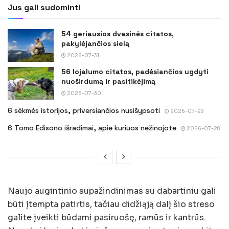
Jus gali sudominti
54 geriausios dvasinės citatos,
pakylėjančios sielą
2026-07-31
56 lojalumo citatos, padėsiančios ugdyti
nuoširdumą ir pasitikėjimą
2026-07-30
6 sėkmės istorijos, priversiančios nusišypsoti
2026-07-29
6 Tomo Edisono išradimai, apie kuriuos nežinojote
2026-07-28
Naujo augintinio supažindinimas su dabartiniu gali
būti įtempta patirtis, tačiau didžiąją dalį šio streso
galite įveikti būdami pasiruošę, ramūs ir kantrūs.