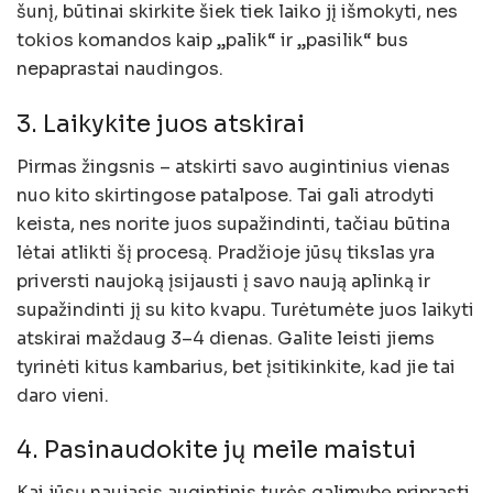
šunį, būtinai skirkite šiek tiek laiko jį išmokyti, nes
tokios komandos kaip „palik“ ir „pasilik“ bus
nepaprastai naudingos.
3. Laikykite juos atskirai
Pirmas žingsnis – atskirti savo augintinius vienas
nuo kito skirtingose ​​patalpose. Tai gali atrodyti
keista, nes norite juos supažindinti, tačiau būtina
lėtai atlikti šį procesą. Pradžioje jūsų tikslas yra
priversti naujoką įsijausti į savo naują aplinką ir
supažindinti jį su kito kvapu. Turėtumėte juos laikyti
atskirai maždaug 3–4 dienas. Galite leisti jiems
tyrinėti kitus kambarius, bet įsitikinkite, kad jie tai
daro vieni.
4. Pasinaudokite jų meile maistui
Kai jūsų naujasis augintinis turės galimybę priprasti