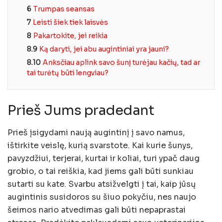
6
Trumpas seansas
7
Leisti šiek tiek laisvės
8
Pakartokite, jei reikia
8.9
Ką daryti, jei abu augintiniai yra jauni?
8.10
Anksčiau aplink savo šunį turėjau kačių, tad ar
tai turėtų būti lengviau?
Prieš Jums pradedant
Prieš įsigydami naują augintinį į savo namus,
ištirkite veislę, kurią svarstote. Kai kurie šunys,
pavyzdžiui, terjerai, kurtai ir koliai, turi ypač daug
grobio, o tai reiškia, kad jiems gali būti sunkiau
sutarti su kate. Svarbu atsižvelgti į tai, kaip jūsų
augintinis susidoros su šiuo pokyčiu, nes naujo
šeimos nario atvedimas gali būti nepaprastai