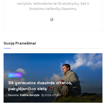
ramybės, ieškodama ne tik atsakymų, bet ir
įkvėpimo keliančių klausimų.
Susiję
Pranešimai
ĮDOMU
54 geriausios dvasinės citatos,
pakylėjančios sielą
Paskelbė
Evelina Jakutytė
2026-07-31