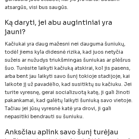
atsargūs, visi bus saugūs.
Ką daryti, jei abu augintiniai yra
jauni?
Kačiukai yra daug mažesni nei dauguma šuniukų,
todėl jiems kyla didesnė rizika, kad juos netyčia
sužeis ar nužudys triukšmingas šuniukas ar plėšrus
šuo. Turėsite laikyti kačiuką atskirai, kol jis pasens,
arba bent jau laikyti savo šunį tokioje stadijoje, kai
laikote jį už pavadėlio, kad susitiktų su kačiuku. Jei
turite vyresnę, gerai socializuotą katę, ji gali žinoti
pakankamai, kad galėtų laikyti šuniuką savo vietoje.
Tačiau jei jūsų vyresnė katė yra drovi, ji gali
nepasitiki bendrauti su šuniuku.
Anksčiau aplink savo šunį turėjau