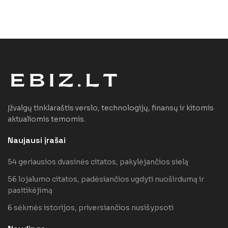
Įžvalgų tinklaraštis verslo, technologijų, finansų ir kitomis
aktualiomis temomis.
Naujausi įrašai
54 geriausios dvasinės citatos, pakylėjančios sielą
56 lojalumo citatos, padėsiančios ugdyti nuoširdumą ir
pasitikėjimą
6 sėkmės istorijos, priversiančios nusišypsoti