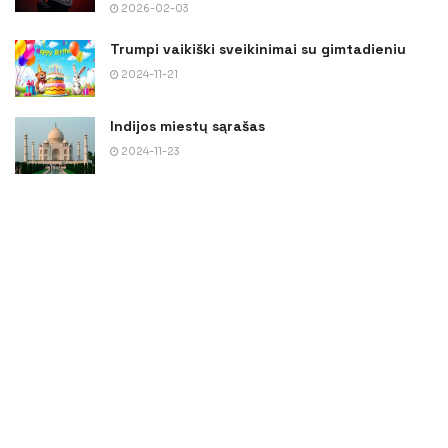
2026-02-03
Trumpi vaikiški sveikinimai su gimtadieniu
2024-11-21
Indijos miestų sąrašas
2024-11-23