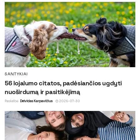
SANTYKIAI
56 lojalumo citatos, padėsiančios ugdyti
nuoširdumą ir pasitikėjimą
Paskelbė
Deividas Karpavičius
2026-07-30