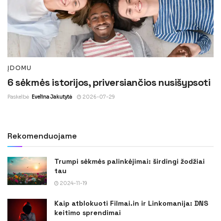
ĮDOMU
6 sėkmės istorijos, priversiančios nusišypsoti
Paskelbė
Evelina Jakutytė
2026-07-29
Rekomenduojame
Trumpi sėkmės palinkėjimai: širdingi žodžiai
tau
2024-11-19
Kaip atblokuoti Filmai.in ir Linkomanija: DNS
keitimo sprendimai