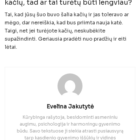
kačių, tad ar tai turėtų būti lengviau?
Tai, kad jūsų šuo buvo šalia kačių ir jas toleravo ar
mėgo, dar nereiškia, kad bus priimta nauja katė.
Taigi, net jei turėjote kačių, neskubėkite
supažindinti. Geriausia pradėti nuo pradžių ir eiti
lėtai.
Evelina Jakutytė
Kūrybinga rašytoja, besidominti asmeniniu
augimu, psichologija ir harmoningu gyvenimo
būdu. Savo tekstuose ji siekia atrasti pusiausvyrą
tarp kasdienio gyvenimo iššūkių ir vidinės