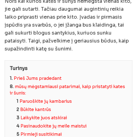
Nors kai kurios katės ir šunys nemėgsta vienas kito,
jie gali sutarti. Tačiau daugumai augintinių reikia
laiko priprasti vienas prie kito. Įvadas ir pirmasis
įspūdis yra svarbūs, o jei įžanga bus klaidinga, tai
gali sukurti blogus santykius, kuriuos sunku
pataisyti. Taigi, pažvelkime į geriausius būdus, kaip
supažindinti katę su šunimi.
Turinys
1.
Prieš Jums pradedant
8.
mūsų mėgstamiausi patarimai, kaip pristatyti kates
ir šunis:
1
Paruoškite jų kambarius
2
Būkite kantrūs
3
Laikykite juos atskirai
4
Pasinaudokite jų meile maistui
5
Pirmieji susitikimai