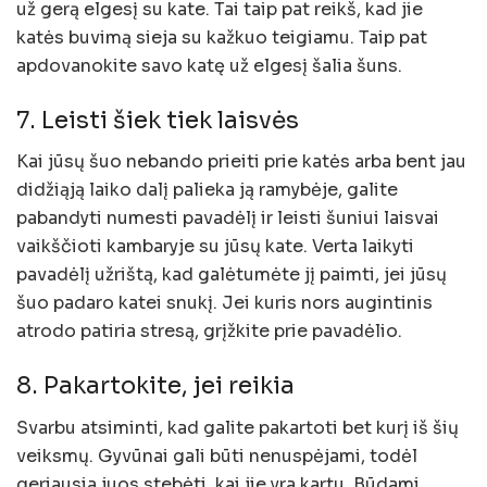
už gerą elgesį su kate. Tai taip pat reikš, kad jie
katės buvimą sieja su kažkuo teigiamu. Taip pat
apdovanokite savo katę už elgesį šalia šuns.
7. Leisti šiek tiek laisvės
Kai jūsų šuo nebando prieiti prie katės arba bent jau
didžiąją laiko dalį palieka ją ramybėje, galite
pabandyti numesti pavadėlį ir leisti šuniui laisvai
vaikščioti kambaryje su jūsų kate. Verta laikyti
pavadėlį užrištą, kad galėtumėte jį paimti, jei jūsų
šuo padaro katei snukį. Jei kuris nors augintinis
atrodo patiria stresą, grįžkite prie pavadėlio.
8. Pakartokite, jei reikia
Svarbu atsiminti, kad galite pakartoti bet kurį iš šių
veiksmų. Gyvūnai gali būti nenuspėjami, todėl
geriausia juos stebėti, kai jie yra kartu. Būdami