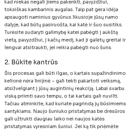
kad niekas negali jiems pakenkti, pavyzdžiui,
toksiškas kambarinis augalas. Taip pat gera idėja
apsaugoti naminius gyvūnus likusioje jūsų namo
dalyje, kad būtų pasiruošta, kai katė ir šuo susitiks.
Turėsite sudaryti galimybę katei pabėgti į aukštą
vietą, pavyzdžiui, į kačių medį, kad ji galėtų greitai ir
lengvai atsitraukti, jei reikia pabėgti nuo šuns.
2. Būkite kantrūs
Šis procesas gali būti ilgas, o kartais supažindinimo
kelionė nėra linijinė – gali tekti pakartoti veiksmą,
atsižvelgiant į jūsų augintinių reakciją. Labai svarbu
viską priimti savo tempu, o tai kartais gali nuvilti.
Tačiau atminkite, kad kuriate pagrindą jų būsimiems
santykiams. Naujo šuniuko pristatymas be dresūros
gali užtrukti daugiau laiko nei naujos katės
pristatymas vyresniam šuniui. Jei ką tik priėmėte