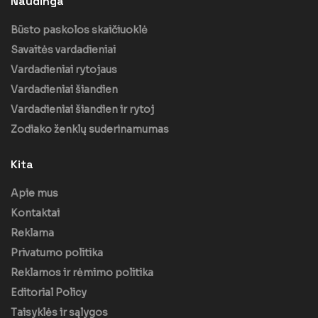
Naudinga
Būsto paskolos skaičiuoklė
Savaitės vardadieniai
Vardadieniai rytojaus
Vardadieniai šiandien
Vardadieniai šiandien ir rytoj
Zodiako ženklų suderinamumas
Kita
Apie mus
Kontaktai
Reklama
Privatumo politika
Reklamos ir rėmimo politika
Editorial Policy
Taisyklės ir sąlygos