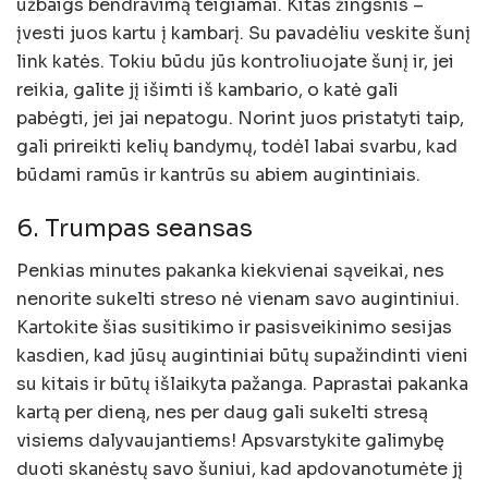
užbaigs bendravimą teigiamai. Kitas žingsnis –
įvesti juos kartu į kambarį. Su pavadėliu veskite šunį
link katės. Tokiu būdu jūs kontroliuojate šunį ir, jei
reikia, galite jį išimti iš kambario, o katė gali
pabėgti, jei jai nepatogu. Norint juos pristatyti taip,
gali prireikti kelių bandymų, todėl labai svarbu, kad
būdami ramūs ir kantrūs su abiem augintiniais.
6. Trumpas seansas
Penkias minutes pakanka kiekvienai sąveikai, nes
nenorite sukelti streso nė vienam savo augintiniui.
Kartokite šias susitikimo ir pasisveikinimo sesijas
kasdien, kad jūsų augintiniai būtų supažindinti vieni
su kitais ir būtų išlaikyta pažanga. Paprastai pakanka
kartą per dieną, nes per daug gali sukelti stresą
visiems dalyvaujantiems! Apsvarstykite galimybę
duoti skanėstų savo šuniui, kad apdovanotumėte jį