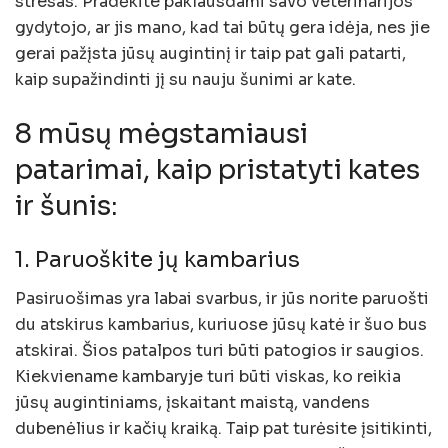
stresas. Pradėkite paklausdami savo veterinarijos
gydytojo, ar jis mano, kad tai būtų gera idėja, nes jie
gerai pažįsta jūsų augintinį ir taip pat gali patarti,
kaip supažindinti jį su nauju šunimi ar kate.
8 mūsų mėgstamiausi
patarimai, kaip pristatyti kates
ir šunis:
1. Paruoškite jų kambarius
Pasiruošimas yra labai svarbus, ir jūs norite paruošti
du atskirus kambarius, kuriuose jūsų katė ir šuo bus
atskirai. Šios patalpos turi būti patogios ir saugios.
Kiekviename kambaryje turi būti viskas, ko reikia
jūsų augintiniams, įskaitant maistą, vandens
dubenėlius ir kačių kraiką. Taip pat turėsite įsitikinti,