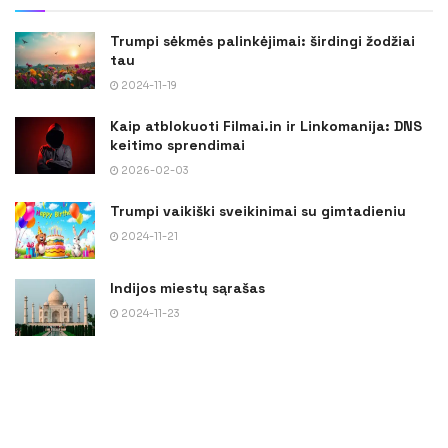
Trumpi sėkmės palinkėjimai: širdingi žodžiai
tau
2024-11-19
Kaip atblokuoti Filmai.in ir Linkomanija: DNS
keitimo sprendimai
2026-02-03
Trumpi vaikiški sveikinimai su gimtadieniu
2024-11-21
Indijos miestų sąrašas
2024-11-23