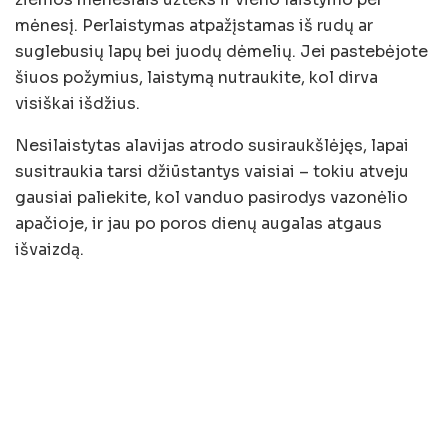
mėnesį. Perlaistymas atpažįstamas iš rudų ar
suglebusių lapų bei juodų dėmelių. Jei pastebėjote
šiuos požymius, laistymą nutraukite, kol dirva
visiškai išdžius.
Nesilaistytas alavijas atrodo susiraukšlėjęs, lapai
susitraukia tarsi džiūstantys vaisiai – tokiu atveju
gausiai paliekite, kol vanduo pasirodys vazonėlio
apačioje, ir jau po poros dienų augalas atgaus
išvaizdą.