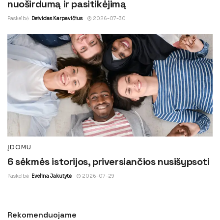
nuoširdumą ir pasitikėjimą
Paskelbė
Deividas Karpavičius
2026-07-30
ĮDOMU
6 sėkmės istorijos, priversiančios nusišypsoti
Paskelbė
Evelina Jakutytė
2026-07-29
Rekomenduojame