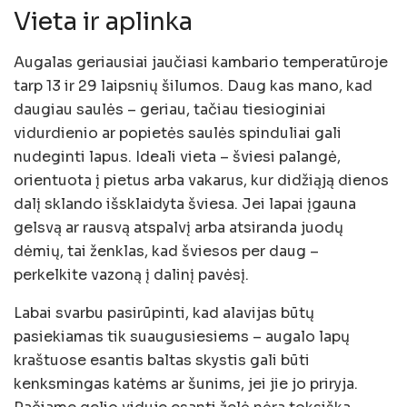
Vieta ir aplinka
Augalas geriausiai jaučiasi kambario temperatūroje
tarp 13 ir 29 laipsnių šilumos. Daug kas mano, kad
daugiau saulės – geriau, tačiau tiesioginiai
vidurdienio ar popietės saulės spinduliai gali
nudeginti lapus. Ideali vieta – šviesi palangė,
orientuota į pietus arba vakarus, kur didžiąją dienos
dalį sklando išsklaidyta šviesa. Jei lapai įgauna
gelsvą ar rausvą atspalvį arba atsiranda juodų
dėmių, tai ženklas, kad šviesos per daug –
perkelkite vazoną į dalinį pavėsį.
Labai svarbu pasirūpinti, kad alavijas būtų
pasiekiamas tik suaugusiesiems – augalo lapų
kraštuose esantis baltas skystis gali būti
kenksmingas katėms ar šunims, jei jie jo priryja.