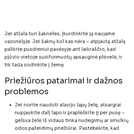
Jei atžala turi šakneles, įkurdinkite ją naujame
vazonėlyje. Jei šaknų kol kas nėra – atpjautą atžalą
palikite pusdieniui pavėsyje ant laikraščio, kad
pjūvio vietoje susiformuotų apsauginė plėvelė, ir
tik tada sodinkite į žemę.
Priežiūros patarimai ir dažnos
problemos
Jei norite naudoti alavijo lapų želę, atsargiai
nupjaukite dalį lapo ir praplėškite jį per pusę –
gelsva želė iš vidaus tinka nudegimų ar smulkių
odos pažeidimų priežiūrai. Pastebėkite, kad