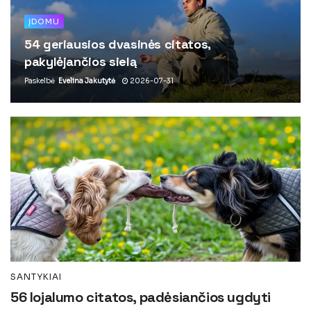
ĮDOMU
54 geriausios dvasinės citatos,
pakylėjančios sielą
Paskelbė
Evelina Jakutytė
2026-07-31
SANTYKIAI
56 lojalumo citatos, padėsiančios ugdyti