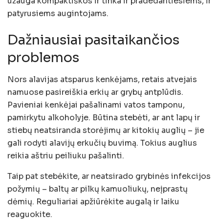
užauga kompaktiškos ir tinka ir pradedantiesiems, ir
patyrusiems augintojams.
Dažniausiai pasitaikančios
problemos
Nors alavijas atsparus kenkėjams, retais atvejais
namuose pasireiškia erkių ar grybų antplūdis.
Pavieniai kenkėjai pašalinami vatos tamponu,
pamirkytu alkoholyje. Būtina stebėti, ar ant lapų ir
stiebų neatsiranda storėjimų ar kitokių auglių – jie
gali rodyti alavijų erkučių buvimą. Tokius auglius
reikia aštriu peiliuku pašalinti.
Taip pat stebėkite, ar neatsirado grybinės infekcijos
požymių – baltų ar pilkų kamuoliukų, neįprastų
dėmių. Reguliariai apžiūrėkite augalą ir laiku
reaguokite.