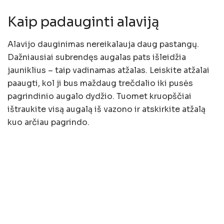
Kaip padauginti alaviją
Alavijo dauginimas nereikalauja daug pastangų.
Dažniausiai subrendęs augalas pats išleidžia
jauniklius – taip vadinamas atžalas. Leiskite atžalai
paaugti, kol ji bus maždaug trečdalio iki pusės
pagrindinio augalo dydžio. Tuomet kruopščiai
ištraukite visą augalą iš vazono ir atskirkite atžalą
kuo arčiau pagrindo.