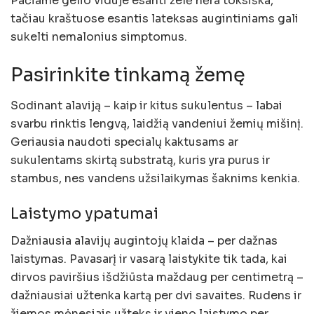
Pačiame gelio viduje esanti želė nėra toksiška,
tačiau kraštuose esantis lateksas augintiniams gali
sukelti nemalonius simptomus.
Pasirinkite tinkamą žemę
Sodinant alaviją – kaip ir kitus sukulentus – labai
svarbu rinktis lengvą, laidžią vandeniui žemių mišinį.
Geriausia naudoti specialų kaktusams ar
sukulentams skirtą substratą, kuris yra purus ir
stambus, nes vandens užsilaikymas šaknims kenkia.
Laistymo ypatumai
Dažniausia alavijų augintojų klaida – per dažnas
laistymas. Pavasarį ir vasarą laistykite tik tada, kai
dirvos paviršius išdžiūsta maždaug per centimetrą –
dažniausiai užtenka kartą per dvi savaites. Rudens ir
žiemos mėnesiais užteks ir vieno laistymo per