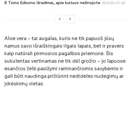
6 Tomo Edisono išradimai, apie kuriuos nežinojote
2026-07-28
Aloe vera – tai augalas, kuris ne tik papuoš jūsų
namus savo išraiškingais ilgais lapais, bet ir pravers
kaip natūrali pirmosios pagalbos priemonė. Šis
sukulentas vertinamas ne tik dėl grožio – jo lapuose
esančios želė pasižymi raminančiomis savybėmis ir
gali būti naudinga prižiūrint nedideles nudegimų ar
įdrėskimų vietas.