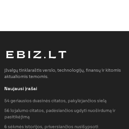
Įžvalgų tinklaraštis verslo, technologijų, finansų ir kitomis
aktualiomis temomis.
Naujausi įrašai
54 geriausios dvasinės citatos, pakylėjančios sielą
56 lojalumo citatos, padėsiančios ugdyti nuoširdumą ir
pasitikėjimą
6 sėkmės istorijos, priversiančios nusišypsoti