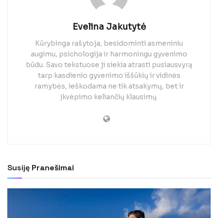
Evelina Jakutytė
Kūrybinga rašytoja, besidominti asmeniniu
augimu, psichologija ir harmoningu gyvenimo
būdu. Savo tekstuose ji siekia atrasti pusiausvyrą
tarp kasdienio gyvenimo iššūkių ir vidinės
ramybės, ieškodama ne tik atsakymų, bet ir
įkvėpimo keliančių klausimų.
Susiję
Pranešimai