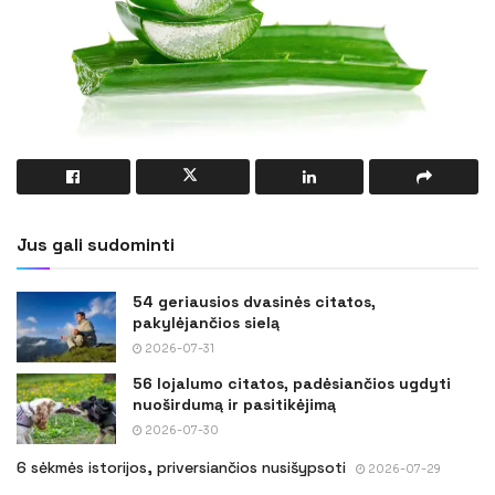
Jus gali sudominti
54 geriausios dvasinės citatos,
pakylėjančios sielą
2026-07-31
56 lojalumo citatos, padėsiančios ugdyti
nuoširdumą ir pasitikėjimą
2026-07-30
6 sėkmės istorijos, priversiančios nusišypsoti
2026-07-29