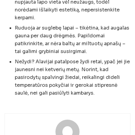
nupjauta lapo vieta vėl neužaugs, todėl
norėdami išlaikyti estetiką, nepersistenkite
kerpami.
Ruduoja ar suglebę lapai – tikėtina, kad augalas
gauna per daug drėgmės. Papildomai
patikrinkite, ar nėra baltų ar miltuotų apnašų –
tai galimi grybiniai susirgimai.
Nežydi? Alavijai patalpose žydi retai, ypač jei jie
jaunesni nei ketverių metų. Norint, kad
pasirodytų spalvingi žiedai, reikalingi dideli
temperatūros pokyčiai ir gerokai stipresnė
saulė, nei gali pasiūlyti kambarys.