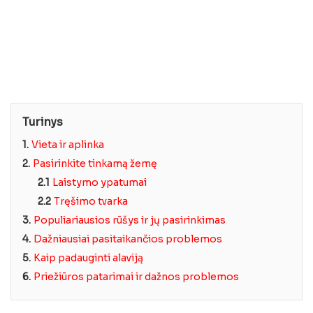
Turinys
1.
Vieta ir aplinka
2.
Pasirinkite tinkamą žemę
2.1
Laistymo ypatumai
2.2
Tręšimo tvarka
3.
Populiariausios rūšys ir jų pasirinkimas
4.
Dažniausiai pasitaikančios problemos
5.
Kaip padauginti alaviją
6.
Priežiūros patarimai ir dažnos problemos