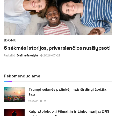
ĮDOMU
6 sėkmės istorijos, priversiančios nusišypsoti
Paskelbė
Evelina Jakutytė
2026-07-29
Rekomenduojame
Trumpi sėkmės palinkėjimai: širdingi žodžiai
tau
2024-11-19
Kaip atblokuoti Filmai.in ir Linkomanija: DNS