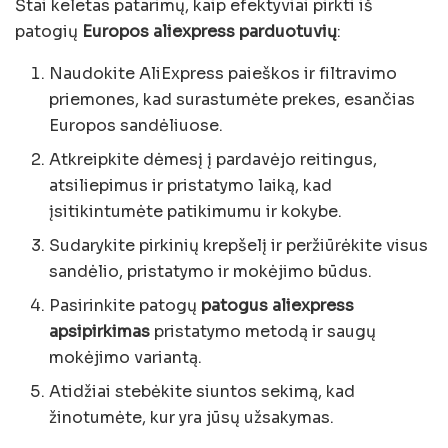
Štai keletas patarimų, kaip efektyviai pirkti iš
patogių
Europos aliexpress parduotuvių
:
Naudokite AliExpress paieškos ir filtravimo
priemones, kad surastumėte prekes, esančias
Europos sandėliuose.
Atkreipkite dėmesį į pardavėjo reitingus,
atsiliepimus ir pristatymo laiką, kad
įsitikintumėte patikimumu ir kokybe.
Sudarykite pirkinių krepšelį ir peržiūrėkite visus
sandėlio, pristatymo ir mokėjimo būdus.
Pasirinkite patogų
patogus aliexpress
apsipirkimas
pristatymo metodą ir saugų
mokėjimo variantą.
Atidžiai stebėkite siuntos sekimą, kad
žinotumėte, kur yra jūsų užsakymas.