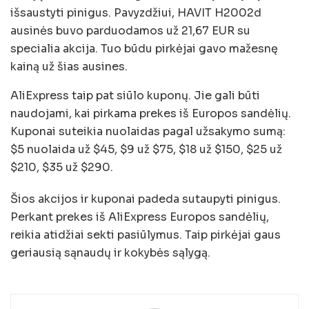
išsaustyti pinigus. Pavyzdžiui, HAVIT H2002d
ausinės buvo parduodamos už 21,67 EUR su
specialia akcija. Tuo būdu pirkėjai gavo mažesnę
kainą už šias ausines.
AliExpress taip pat siūlo kuponų. Jie gali būti
naudojami, kai pirkama prekes iš Europos sandėlių.
Kuponai suteikia nuolaidas pagal užsakymo sumą:
$5 nuolaida už $45, $9 už $75, $18 už $150, $25 už
$210, $35 už $290.
Šios akcijos ir kuponai padeda sutaupyti pinigus.
Perkant prekes iš AliExpress Europos sandėlių,
reikia atidžiai sekti pasiūlymus. Taip pirkėjai gaus
geriausią sąnaudų ir kokybės sąlygą.