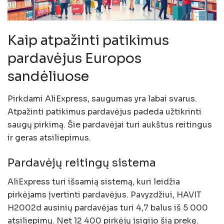
Kaip atpažinti patikimus
pardavėjus Europos
sandėliuose
Pirkdami AliExpress, saugumas yra labai svarus.
Atpažinti patikimus pardavėjus padeda užtikrinti
saugų pirkimą. Šie pardavėjai turi aukštus reitingus
ir geras atsiliepimus.
Pardavėjų reitingų sistema
AliExpress turi išsamią sistemą, kuri leidžia
pirkėjams įvertinti pardavėjus. Pavyzdžiui, HAVIT
H2002d ausinių pardavėjas turi 4,7 balus iš 5 000
atsiliepimų. Net 12 400 pirkėjų įsigijo šią prekę.