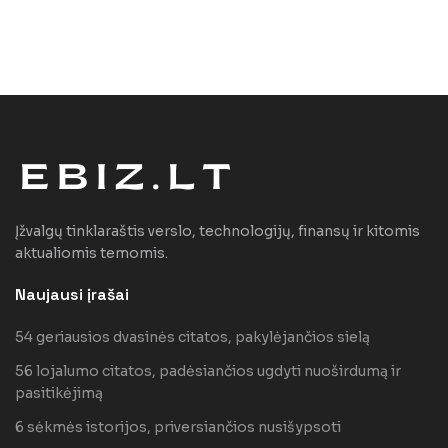
Įžvalgų tinklaraštis verslo, technologijų, finansų ir kitomis
aktualiomis temomis.
Naujausi įrašai
54 geriausios dvasinės citatos, pakylėjančios sielą
56 lojalumo citatos, padėsiančios ugdyti nuoširdumą ir
pasitikėjimą
6 sėkmės istorijos, priversiančios nusišypsoti