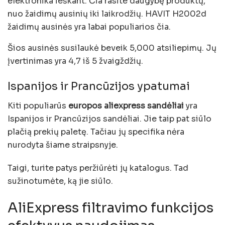
elektronika ieškant. Čia rasite daugybę produktų,
nuo žaidimų ausinių iki laikrodžių. HAVIT H2002d
žaidimų ausinės yra labai populiarios čia.
Šios ausinės susilaukė beveik 5,000 atsiliepimų. Jų
įvertinimas yra 4,7 iš 5 žvaigždžių.
Ispanijos ir Prancūzijos ypatumai
Kiti populiarūs
europos aliexpress sandėliai
yra
Ispanijos ir Prancūzijos sandėliai. Jie taip pat siūlo
plačią prekių paletę. Tačiau jų specifika nėra
nurodyta šiame straipsnyje.
Taigi, turite patys peržiūrėti jų katalogus. Tad
sužinotumėte, ką jie siūlo.
AliExpress filtravimo funkcijos