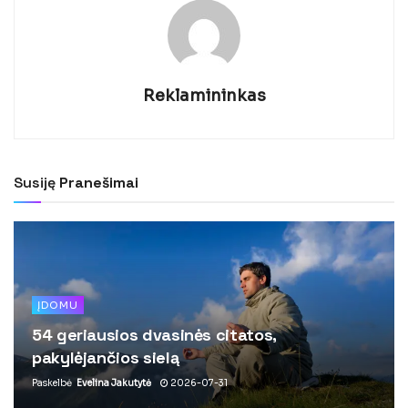
Reklamininkas
Susiję
Pranešimai
ĮDOMU
54 geriausios dvasinės citatos,
pakylėjančios sielą
Paskelbė
Evelina Jakutytė
2026-07-31