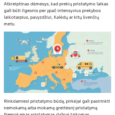
Atkreiptinas dėmesys, kad prekių pristatymo laikas
gali būti ilgesnis per ypač intensyvius prekybos
laikotarpius, pavyzdžiui, Kalėdų ar kitų švenčių
metu.
Rinkdamiesi pristatymo būdą, pirkėjai gali pasirinkti
nemokamą arba mokamą greitesnį pristatymą.
Nemokamas pristatymas dažnai taikomas