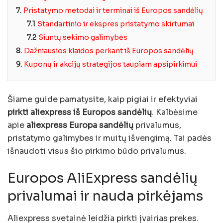
7.
Pristatymo metodai ir terminai iš Europos sandėlių
7.1
Standartinio ir ekspres pristatymo skirtumai
7.2
Siuntų sekimo galimybės
8.
Dažniausios klaidos perkant iš Europos sandėlių
9.
Kuponų ir akcijų strategijos taupiam apsipirkimui
Šiame guide pamatysite, kaip pigiai ir efektyviai
pirkti aliexpress iš Europos sandėlių
. Kalbėsime
apie
aliexpress Europa sandėlių
privalumus,
pristatymo galimybes ir muitų išvengimą. Tai padės
išnaudoti visus šio pirkimo būdo privalumus.
Europos AliExpress sandėlių
privalumai ir nauda pirkėjams
Aliexpress svetainė leidžia pirkti įvairias prekes.