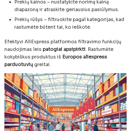
Prekių kainos – nustatykite norimą kainą
diapazoną ir atraskite geriausius pasiūlymus.
Prekių rūšys – filtruokite pagal kategorijas, kad
rastumėte būtent tai, ko ieškote.
Efektyvi AliExpress platformos filtravimo funkcijų
naudojimas leis
patogiai apsipirkti
. Rastumėte
kokybiškus produktus iš
Europos aliexpress
parduotuvių
greitai.