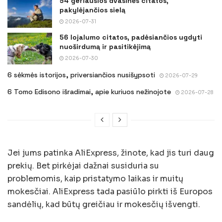
54 geriausios dvasinės citatos,
pakylėjančios sielą
2026-07-31
56 lojalumo citatos, padėsiančios ugdyti
nuoširdumą ir pasitikėjimą
2026-07-30
6 sėkmės istorijos, priversiančios nusišypsoti
2026-07-29
6 Tomo Edisono išradimai, apie kuriuos nežinojote
2026-07-28
Jei jums patinka AliExpress, žinote, kad jis turi daug
prekių. Bet pirkėjai dažnai susiduria su
problemomis, kaip pristatymo laikas ir muitų
mokesčiai. AliExpress tada pasiūlo pirkti iš Europos
sandėlių, kad būtų greičiau ir mokesčių išvengti.