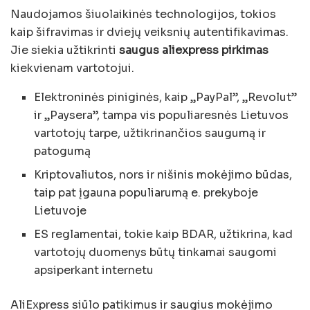
Naudojamos šiuolaikinės technologijos, tokios
kaip šifravimas ir dviejų veiksnių autentifikavimas.
Jie siekia užtikrinti
saugus aliexpress pirkimas
kiekvienam vartotojui.
Elektroninės piniginės, kaip „PayPal”, „Revolut”
ir „Paysera”, tampa vis populiaresnės Lietuvos
vartotojų tarpe, užtikrinančios saugumą ir
patogumą
Kriptovaliutos, nors ir nišinis mokėjimo būdas,
taip pat įgauna populiarumą e. prekyboje
Lietuvoje
ES reglamentai, tokie kaip BDAR, užtikrina, kad
vartotojų duomenys būtų tinkamai saugomi
apsiperkant internetu
AliExpress siūlo patikimus ir saugius mokėjimo