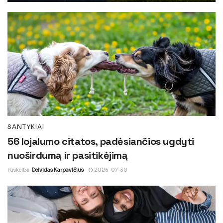
SANTYKIAI
56 lojalumo citatos, padėsiančios ugdyti
nuoširdumą ir pasitikėjimą
Paskelbė
Deividas Karpavičius
2026-07-30