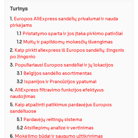
Turinys
1.
Europos AliExpress sandėlių privalumai ir nauda
pirkėjams
1.1
Pristatymo sparta ir jos įtaka pirkimo patirčiai
1.2
Muitų ir papildomų mokesčių išvengimas
2.
Kaip pirkti aliexpress iš Europos sandėlių: žingsnis
po žingsnio
3.
Populiariausi Europos sandėliai ir jų lokacijos
3.1
Belgijos sandėlio asortimentas
3.2
Ispanijos ir Prancūzijos ypatumai
4.
AliExpress filtravimo funkcijos efektyvus
naudojimas
5.
Kaip atpažinti patikimus pardavėjus Europos
sandėliuose
5.1
Pardavėjų reitingų sistema
5.2
Atsiliepimų analizė ir vertinimas
6.
Mokėjimo būdai ir saugumo užtikrinimas