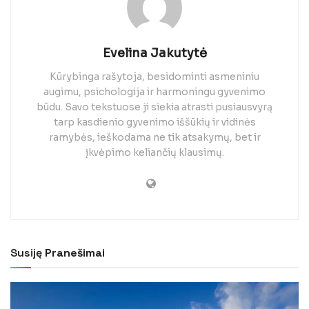
Evelina Jakutytė
Kūrybinga rašytoja, besidominti asmeniniu
augimu, psichologija ir harmoningu gyvenimo
būdu. Savo tekstuose ji siekia atrasti pusiausvyrą
tarp kasdienio gyvenimo iššūkių ir vidinės
ramybės, ieškodama ne tik atsakymų, bet ir
įkvėpimo keliančių klausimų.
Susiję
Pranešimai