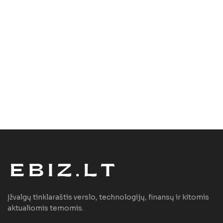
Įžvalgų tinklaraštis verslo, technologijų, finansų ir kitomis
aktualiomis temomis.