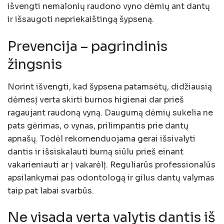
išvengti nemalonių raudono vyno dėmių ant dantų
ir išsaugoti nepriekaištingą šypseną.
Prevencija – pagrindinis
žingsnis
Norint išvengti, kad šypsena patamsėtų, didžiausią
dėmesį verta skirti burnos higienai dar prieš
ragaujant raudoną vyną. Daugumą dėmių sukelia ne
pats gėrimas, o vynas, prilimpantis prie dantų
apnašų. Todėl rekomenduojama gerai išsivalyti
dantis ir išsiskalauti burną siūlu prieš einant
vakarieniauti ar į vakarėlį. Reguliarūs professionalūs
apsilankymai pas odontologą ir gilus dantų valymas
taip pat labai svarbūs.
Ne visada verta valytis dantis iš