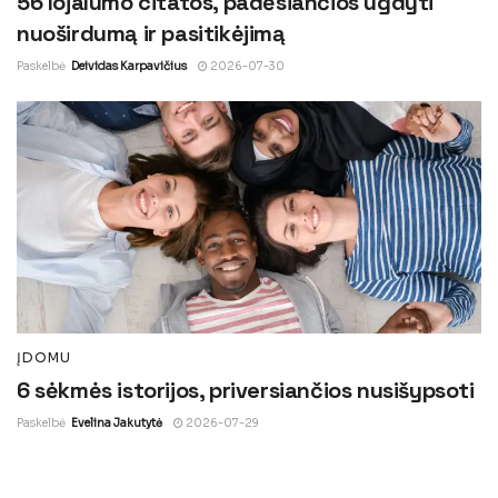
56 lojalumo citatos, padėsiančios ugdyti
nuoširdumą ir pasitikėjimą
Paskelbė
Deividas Karpavičius
2026-07-30
ĮDOMU
6 sėkmės istorijos, priversiančios nusišypsoti
Paskelbė
Evelina Jakutytė
2026-07-29