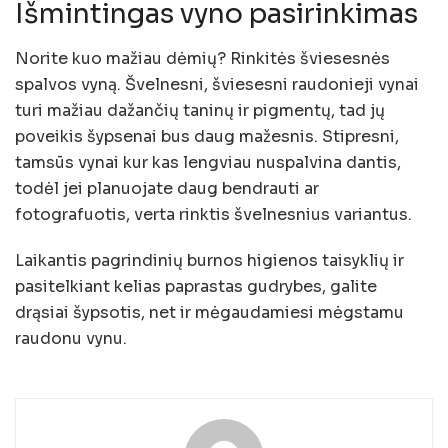
Išmintingas vyno pasirinkimas
Norite kuo mažiau dėmių? Rinkitės šviesesnės
spalvos vyną. Švelnesni, šviesesni raudonieji vynai
turi mažiau dažančių taninų ir pigmentų, tad jų
poveikis šypsenai bus daug mažesnis. Stipresni,
tamsūs vynai kur kas lengviau nuspalvina dantis,
todėl jei planuojate daug bendrauti ar
fotografuotis, verta rinktis švelnesnius variantus.
Laikantis pagrindinių burnos higienos taisyklių ir
pasitelkiant kelias paprastas gudrybes, galite
drąsiai šypsotis, net ir mėgaudamiesi mėgstamu
raudonu vynu.