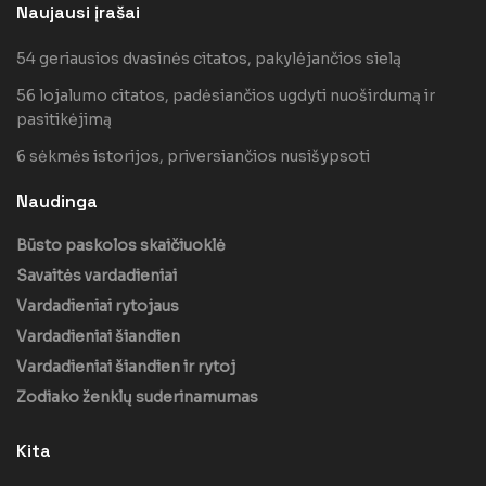
Naujausi įrašai
54 geriausios dvasinės citatos, pakylėjančios sielą
56 lojalumo citatos, padėsiančios ugdyti nuoširdumą ir
pasitikėjimą
6 sėkmės istorijos, priversiančios nusišypsoti
Naudinga
Būsto paskolos skaičiuoklė
Savaitės vardadieniai
Vardadieniai rytojaus
Vardadieniai šiandien
Vardadieniai šiandien ir rytoj
Zodiako ženklų suderinamumas
Kita