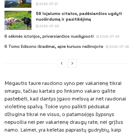
2026-07-31
56 lojalumo citatos, padėsiančios ugdyti
nuoširdumą ir pasitikėjimą
2026-07-30
6 sėkmės istorijos, priversiančios nusišypsoti
2026-07-29
6 Tomo Edisono išradimai, apie kuriuos nežinojote
2026-07-28
Mėgautis taure raudono vyno per vakarienę tikrai
smagu, tačiau kartais po linksmo vakaro galite
pastebėti, kad dantys įgavo melsvą ar net raudonai
violetinę spalvą. Tokie vyno palikti pėdsakai
džiugina tikrai ne visus, o patamsėjęs šypsnys
nepuošia nei per vakarienę draugų rate, nei grįžus
namo. Laimei, yra keletas paprastų gudrybių, kaip