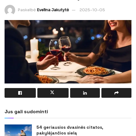
Paskelbė
Evelina Jakutytė
2025-10-05
Jus gali sudominti
54 geriausios dvasinės citatos,
pakylėjančios sielą