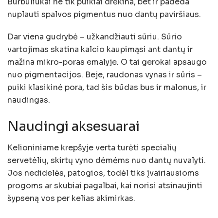
Burbuliukai ne tik puikiai drėkina, bet ir padeda
nuplauti spalvos pigmentus nuo dantų paviršiaus.
Dar viena gudrybė – užkandžiauti sūriu. Sūrio
vartojimas skatina kalcio kaupimąsi ant dantų ir
mažina mikro-poras emalyje. O tai gerokai apsaugo
nuo pigmentacijos. Beje, raudonas vynas ir sūris –
puiki klasikinė pora, tad šis būdas bus ir malonus, ir
naudingas.
Naudingi aksesuarai
Kelioniniame krepšyje verta turėti specialių
servetėlių, skirtų vyno dėmėms nuo dantų nuvalyti.
Jos nedidelės, patogios, todėl tiks įvairiausioms
progoms ar skubiai pagalbai, kai norisi atsinaujinti
šypseną vos per kelias akimirkas.