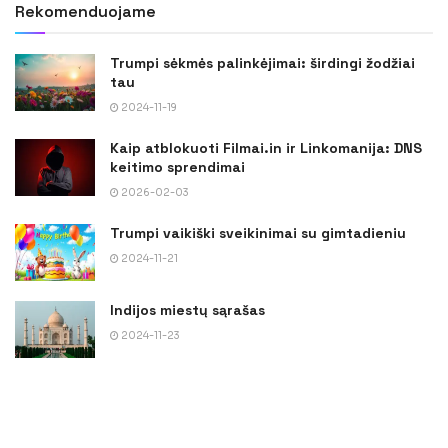
Rekomenduojame
Trumpi sėkmės palinkėjimai: širdingi žodžiai
tau
2024-11-19
Kaip atblokuoti Filmai.in ir Linkomanija: DNS
keitimo sprendimai
2026-02-03
Trumpi vaikiški sveikinimai su gimtadieniu
2024-11-21
Indijos miestų sąrašas
2024-11-23