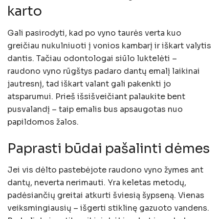
karto
Gali pasirodyti, kad po vyno taurės verta kuo
greičiau nukulniuoti į vonios kambarį ir iškart valytis
dantis. Tačiau odontologai siūlo luktelėti –
raudono vyno rūgštys padaro dantų emalį laikinai
jautresnį, tad iškart valant gali pakenkti jo
atsparumui. Prieš išsišveičiant palaukite bent
pusvalandį – taip emalis bus apsaugotas nuo
papildomos žalos.
Paprasti būdai pašalinti dėmes
Jei vis dėlto pastebėjote raudono vyno žymes ant
dantų, neverta nerimauti. Yra keletas metodų,
padėsiančių greitai atkurti šviesią šypseną. Vienas
veiksmingiausių – išgerti stiklinę gazuoto vandens.