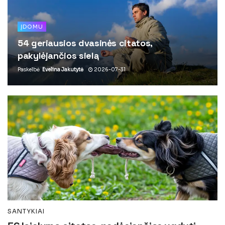
ĮDOMU
54 geriausios dvasinės citatos,
pakylėjančios sielą
Paskelbė
Evelina Jakutytė
2026-07-31
SANTYKIAI