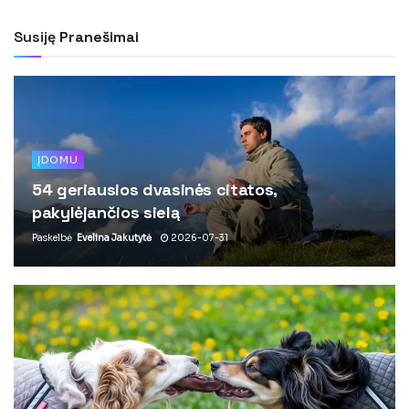
Susiję
Pranešimai
ĮDOMU
54 geriausios dvasinės citatos,
pakylėjančios sielą
Paskelbė
Evelina Jakutytė
2026-07-31