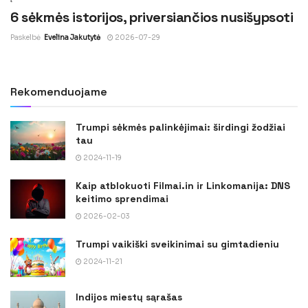
6 sėkmės istorijos, priversiančios nusišypsoti
Paskelbė
Evelina Jakutytė
2026-07-29
Rekomenduojame
Trumpi sėkmės palinkėjimai: širdingi žodžiai
tau
2024-11-19
Kaip atblokuoti Filmai.in ir Linkomanija: DNS
keitimo sprendimai
2026-02-03
Trumpi vaikiški sveikinimai su gimtadieniu
2024-11-21
Indijos miestų sąrašas