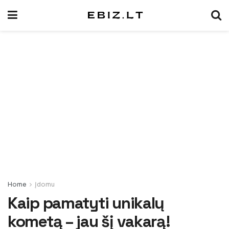
Home
Įdomu
Kaip pamatyti unikalų
kometą – jau šį vakarą!