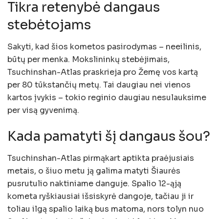
Tikra retenybė dangaus
stebėtojams
Sakyti, kad šios kometos pasirodymas – neeilinis,
būtų per menka. Mokslininkų stebėjimais,
Tsuchinshan-Atlas praskrieja pro Žemę vos kartą
per 80 tūkstančių metų. Tai daugiau nei vienos
kartos įvykis – tokio reginio daugiau nesulauksime
per visą gyvenimą.
Kada pamatyti šį dangaus šou?
Tsuchinshan-Atlas pirmąkart aptikta praėjusiais
metais, o šiuo metu ją galima matyti Šiaurės
pusrutulio naktiniame danguje. Spalio 12-ąją
kometa ryškiausiai išsiskyrė dangoje, tačiau ji ir
toliau ilgą spalio laiką bus matoma, nors tolyn nuo