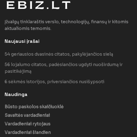
Įžvalgų tinklaraštis verslo, technologijų, finansų ir kitomis
aktualiomis temomis.
Naujausi įrašai
54 geriausios dvasinės citatos, pakylėjančios sielą
56 lojalumo citatos, padėsiančios ugdyti nuoširdumą ir
pasitikėjimą
6 sėkmės istorijos, priversiančios nusišypsoti
Naudinga
Būsto paskolos skaičiuoklė
Savaitės vardadieniai
Vardadieniai rytojaus
Vardadieniai šiandien