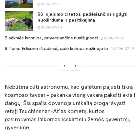
2026-07-31
56 lojalumo citatos, padėsiančios ugdyti
nuoširdumą ir pasitikėjimą
2026-07-30
6 sėkmės istorijos, priversiančios nusišypsoti
2026-07-29
6 Tomo Edisono išradimai, apie kuriuos nežinojote
2026-07-28
Nebūtina būti astronomu, kad galėtum pajusti tikrą
kosmoso žavesį – pakanka vieną vakarą pakelti akis į
dangų. Šis spalis dovanoja unikalią progą išvysti
retąjį Tsuchinshan-Atlas kometą, kurios
pasirodymas laikomas išskirtiniu žemės gyventojų
gyvenime.