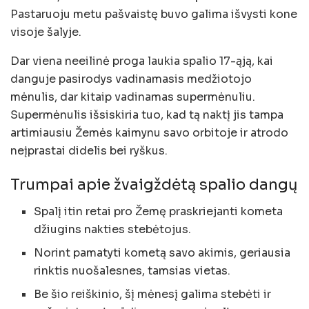
Pastaruoju metu pašvaistę buvo galima išvysti kone
visoje šalyje.
Dar viena neeilinė proga laukia spalio 17-ąją, kai
danguje pasirodys vadinamasis medžiotojo
mėnulis, dar kitaip vadinamas supermėnuliu.
Supermėnulis išsiskiria tuo, kad tą naktį jis tampa
artimiausiu Žemės kaimynu savo orbitoje ir atrodo
neįprastai didelis bei ryškus.
Trumpai apie žvaigždėtą spalio dangų
Spalį itin retai pro Žemę praskriejanti kometa
džiugins nakties stebėtojus.
Norint pamatyti kometą savo akimis, geriausia
rinktis nuošalesnes, tamsias vietas.
Be šio reiškinio, šį mėnesį galima stebėti ir