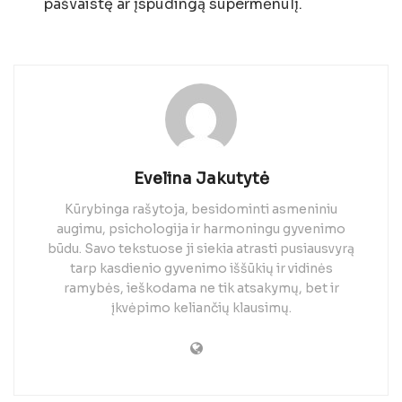
pašvaistę ar įspūdingą supermėnulį.
Evelina Jakutytė
Kūrybinga rašytoja, besidominti asmeniniu
augimu, psichologija ir harmoningu gyvenimo
būdu. Savo tekstuose ji siekia atrasti pusiausvyrą
tarp kasdienio gyvenimo iššūkių ir vidinės
ramybės, ieškodama ne tik atsakymų, bet ir
įkvėpimo keliančių klausimų.