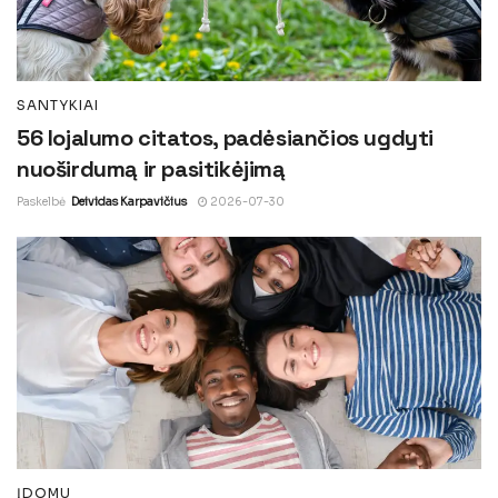
SANTYKIAI
56 lojalumo citatos, padėsiančios ugdyti
nuoširdumą ir pasitikėjimą
Paskelbė
Deividas Karpavičius
2026-07-30
ĮDOMU