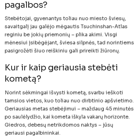
pagalbos?
Stebėtojai, gyvenantys toliau nuo miesto šviesų,
savaitgalį jau galėjo mėgautis Tsuchinshan-Atlas
reginiu be jokių priemonių – plika akimi. Visgi
mėnesiui įsibėgėjant, šviesa silpnės, tad norintiems
pasigrožėti šiuo reiškiniu gali prireikti žiūronų.
Kur ir kaip geriausia stebėti
kometą?
Norint sėkmingai išvysti kometą, svarbu ieškoti
tamsios vietos, kuo toliau nuo dirbtinio apšvietimo.
Geriausias metas stebėjimui – maždaug 45 minutės
po saulėlydžio, kai kometa iškyla vakarų horizonte.
Giedros, debesų netrikdomos naktys – jūsų
geriausi pagalbininkai.