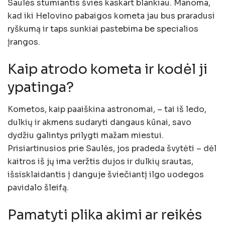
Saulės stumiantis švies kaskart blankiau. Manoma,
kad iki Helovino pabaigos kometa jau bus praradusi
ryškumą ir taps sunkiai pastebima be specialios
įrangos.
Kaip atrodo kometa ir kodėl ji
ypatinga?
Kometos, kaip paaiškina astronomai, – tai iš ledo,
dulkių ir akmens sudaryti dangaus kūnai, savo
dydžiu galintys prilygti mažam miestui.
Prisiartinusios prie Saulės, jos pradeda švytėti – dėl
kaitros iš jų ima veržtis dujos ir dulkių srautas,
išsisklaidantis į danguje šviečiantį ilgo uodegos
pavidalo šleifą.
Pamatyti plika akimi ar reikės