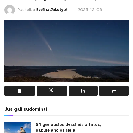
Paskelbė
Evelina Jakutytė
2025-12-08
Jus gali sudominti
54 geriausios dvasinės citatos,
pakylėjančios sielą