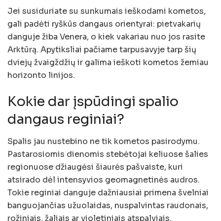
Jei susiduriate su sunkumais ieškodami kometos,
gali padėti ryškūs dangaus orientyrai: pietvakarių
danguje žiba Venera, o kiek vakariau nuo jos rasite
Arktūrą. Apytiksliai pačiame tarpusavyje tarp šių
dviejų žvaigždžių ir galima ieškoti kometos žemiau
horizonto linijos.
Kokie dar įspūdingi spalio
dangaus reginiai?
Spalis jau nustebino ne tik kometos pasirodymu.
Pastarosiomis dienomis stebėtojai keliuose šalies
regionuose džiaugėsi šiaurės pašvaiste, kuri
atsirado dėl intensyvios geomagnetinės audros.
Tokie reginiai danguje dažniausiai primena švelniai
banguojančias užuolaidas, nuspalvintas raudonais,
rožiniais, žaliais ar violetiniais atspalviais.