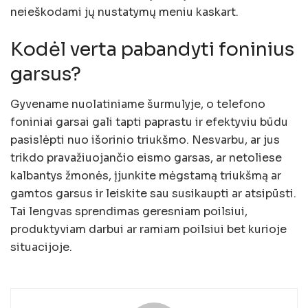
neieškodami jų nustatymų meniu kaskart.
Kodėl verta pabandyti foninius
garsus?
Gyvename nuolatiniame šurmulyje, o telefono
foniniai garsai gali tapti paprastu ir efektyviu būdu
pasislėpti nuo išorinio triukšmo. Nesvarbu, ar jus
trikdo pravažiuojančio eismo garsas, ar netoliese
kalbantys žmonės, įjunkite mėgstamą triukšmą ar
gamtos garsus ir leiskite sau susikaupti ar atsipūsti.
Tai lengvas sprendimas geresniam poilsiui,
produktyviam darbui ar ramiam poilsiui bet kurioje
situacijoje.