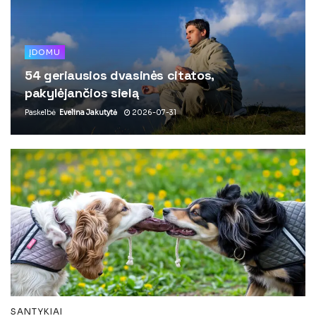
ĮDOMU
54 geriausios dvasinės citatos,
pakylėjančios sielą
Paskelbė
Evelina Jakutytė
2026-07-31
SANTYKIAI