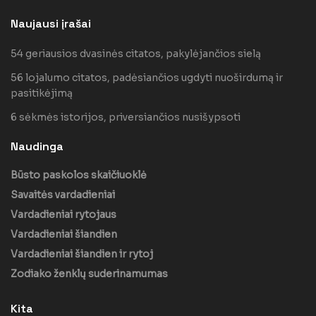
Naujausi įrašai
54 geriausios dvasinės citatos, pakylėjančios sielą
56 lojalumo citatos, padėsiančios ugdyti nuoširdumą ir
pasitikėjimą
6 sėkmės istorijos, priversiančios nusišypsoti
Naudinga
Būsto paskolos skaičiuoklė
Savaitės vardadieniai
Vardadieniai rytojaus
Vardadieniai šiandien
Vardadieniai šiandien ir rytoj
Zodiako ženklų suderinamumas
Kita