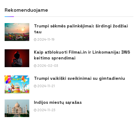
Rekomenduojame
Trumpi sėkmės palinkėjimai: širdingi žodžiai
tau
2024-11-19
Kaip atblokuoti Filmai.in ir Linkomanija: DNS
keitimo sprendimai
2026-02-03
Trumpi vaikiški sveikinimai su gimtadieniu
2024-11-21
Indijos miestų sąrašas
2024-11-23