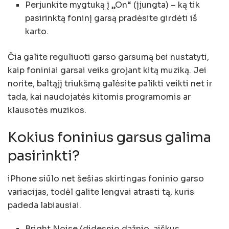
Perjunkite mygtuką į „On“ (įjungta) – ką tik
pasirinktą foninį garsą pradėsite girdėti iš
karto.
Čia galite reguliuoti garso garsumą bei nustatyti,
kaip foniniai garsai veiks grojant kitą muziką. Jei
norite, baltąjį triukšmą galėsite palikti veikti net ir
tada, kai naudojatės kitomis programomis ar
klausotės muzikos.
Kokius foninius garsus galima
pasirinkti?
iPhone siūlo net šešias skirtingas foninio garso
variacijas, todėl galite lengvai atrasti tą, kuris
padeda labiausiai.
Bright Noise (didesnio dažnio, aiškus