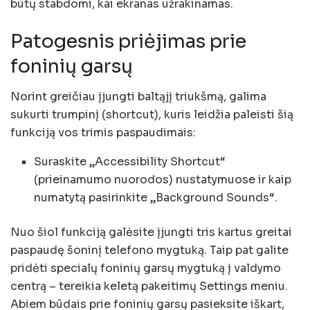
būtų stabdomi, kai ekranas užrakinamas.
Patogesnis priėjimas prie
foninių garsų
Norint greičiau įjungti baltąjį triukšmą, galima
sukurti trumpinį (shortcut), kuris leidžia paleisti šią
funkciją vos trimis paspaudimais:
Suraskite „Accessibility Shortcut“
(prieinamumo nuorodos) nustatymuose ir kaip
numatytą pasirinkite „Background Sounds“.
Nuo šiol funkciją galėsite įjungti tris kartus greitai
paspaudę šoninį telefono mygtuką. Taip pat galite
pridėti specialų foninių garsų mygtuką į valdymo
centrą – tereikia keletą pakeitimų Settings meniu.
Abiem būdais prie foninių garsų pasieksite iškart,