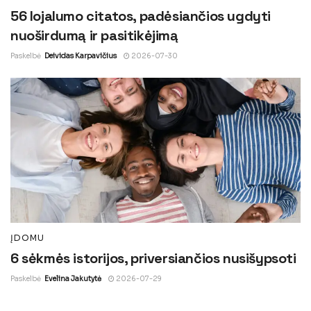
56 lojalumo citatos, padėsiančios ugdyti
nuoširdumą ir pasitikėjimą
Paskelbė
Deividas Karpavičius
2026-07-30
ĮDOMU
6 sėkmės istorijos, priversiančios nusišypsoti
Paskelbė
Evelina Jakutytė
2026-07-29