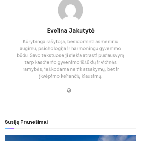
Evelina Jakutytė
Kūrybinga rašytoja, besidominti asmeniniu
augimu, psichologija ir harmoningu gyvenimo
būdu. Savo tekstuose ji siekia atrasti pusiausvyrą
tarp kasdienio gyvenimo iššūkių ir vidinės
ramybės, ieškodama ne tik atsakymų, bet ir
įkvėpimo keliančių klausimų.
Susiję
Pranešimai