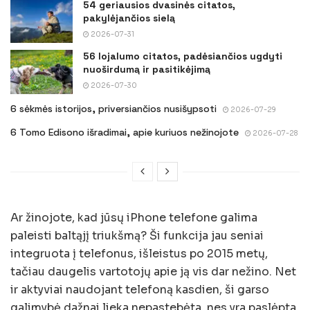
54 geriausios dvasinės citatos,
pakylėjančios sielą
2026-07-31
56 lojalumo citatos, padėsiančios ugdyti
nuoširdumą ir pasitikėjimą
2026-07-30
6 sėkmės istorijos, priversiančios nusišypsoti
2026-07-29
6 Tomo Edisono išradimai, apie kuriuos nežinojote
2026-07-28
Ar žinojote, kad jūsų iPhone telefone galima
paleisti baltąjį triukšmą? Ši funkcija jau seniai
integruota į telefonus, išleistus po 2015 metų,
tačiau daugelis vartotojų apie ją vis dar nežino. Net
ir aktyviai naudojant telefoną kasdien, ši garso
galimybė dažnai lieka nepastebėta, nes yra paslėpta