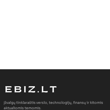
Įžvalgų tinklaraštis verslo, technologijų, finansų ir kitomis
aktualiomis temomis.