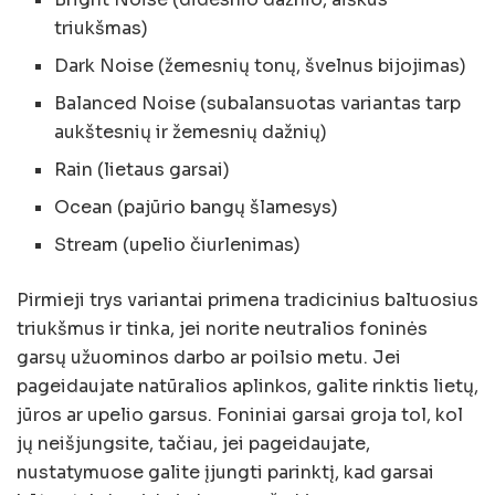
triukšmas)
Dark Noise (žemesnių tonų, švelnus bijojimas)
Balanced Noise (subalansuotas variantas tarp
aukštesnių ir žemesnių dažnių)
Rain (lietaus garsai)
Ocean (pajūrio bangų šlamesys)
Stream (upelio čiurlenimas)
Pirmieji trys variantai primena tradicinius baltuosius
triukšmus ir tinka, jei norite neutralios foninės
garsų užuominos darbo ar poilsio metu. Jei
pageidaujate natūralios aplinkos, galite rinktis lietų,
jūros ar upelio garsus. Foniniai garsai groja tol, kol
jų neišjungsite, tačiau, jei pageidaujate,
nustatymuose galite įjungti parinktį, kad garsai