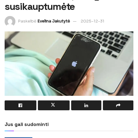
susikauptumėte
Paskelbė
Evelina Jakutytė
2025-12-31
Jus gali sudominti