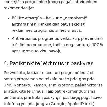
kenkėjišką programinę įrangą pagal antivirusinės
rekomendacijas.
Būkite atsargūs – kai kurie „nemokami“
antivirusiniai įrankiai gali patys skleisti
reklamines programas ar net virusus.
Antivirusinės programos veikia kaip prevencinė
ir šalinimo priemonė, tačiau negarantuoja 100%
apsaugos nuo visų pavojų.
4. Patikrinkite leidimus ir paskyras
Peržvelkite, kokias teises turi programėlės. Jei
rastos programos be reikalo prašo prieigos prie
SMS, kontaktų, kamerų ar mikrofono, pašalinkite jas
ar atšaukite leidimus. Taip pat rekomenduojama
peržiūrėti, prie kokių paskyrų ir paslaugų pagal savo
telefoną yra prisijungta (Google, Apple ID ir kt.).