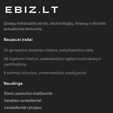
Įžvalgų tinklaraštis verslo, technologijų, finansų ir kitomis
aktualiomis temomis.
Naujausi įrašai
54 geriausios dvasinės citatos, pakylėjančios sielą
56 lojalumo citatos, padėsiančios ugdyti nuoširdumą ir
pasitikėjimą
6 sėkmės istorijos, priversiančios nusišypsoti
Naudinga
Būsto paskolos skaičiuoklė
Savaitės vardadieniai
Vardadieniai rytojaus