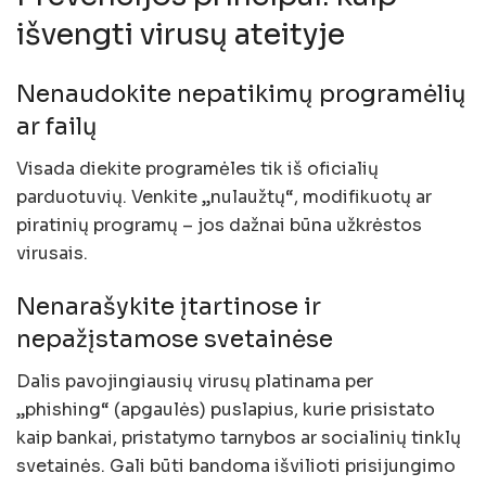
išvengti virusų ateityje
Nenaudokite nepatikimų programėlių
ar failų
Visada diekite programėles tik iš oficialių
parduotuvių. Venkite „nulaužtų“, modifikuotų ar
piratinių programų – jos dažnai būna užkrėstos
virusais.
Nenarašykite įtartinose ir
nepažįstamose svetainėse
Dalis pavojingiausių virusų platinama per
„phishing“ (apgaulės) puslapius, kurie prisistato
kaip bankai, pristatymo tarnybos ar socialinių tinklų
svetainės. Gali būti bandoma išvilioti prisijungimo