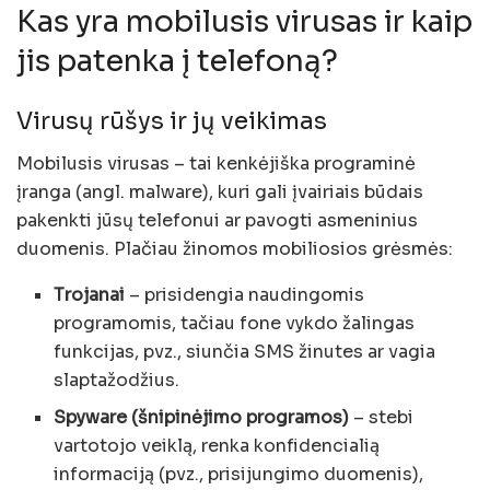
Kas yra mobilusis virusas ir kaip
jis patenka į telefoną?
Virusų rūšys ir jų veikimas
Mobilusis virusas – tai kenkėjiška programinė
įranga (angl. malware), kuri gali įvairiais būdais
pakenkti jūsų telefonui ar pavogti asmeninius
duomenis. Plačiau žinomos mobiliosios grėsmės:
Trojanai
– prisidengia naudingomis
programomis, tačiau fone vykdo žalingas
funkcijas, pvz., siunčia SMS žinutes ar vagia
slaptažodžius.
Spyware (šnipinėjimo programos)
– stebi
vartotojo veiklą, renka konfidencialią
informaciją (pvz., prisijungimo duomenis),