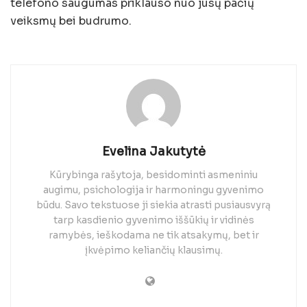
telefono saugumas priklauso nuo jūsų pačių
veiksmų bei budrumo.
Evelina Jakutytė
Kūrybinga rašytoja, besidominti asmeniniu
augimu, psichologija ir harmoningu gyvenimo
būdu. Savo tekstuose ji siekia atrasti pusiausvyrą
tarp kasdienio gyvenimo iššūkių ir vidinės
ramybės, ieškodama ne tik atsakymų, bet ir
įkvėpimo keliančių klausimų.