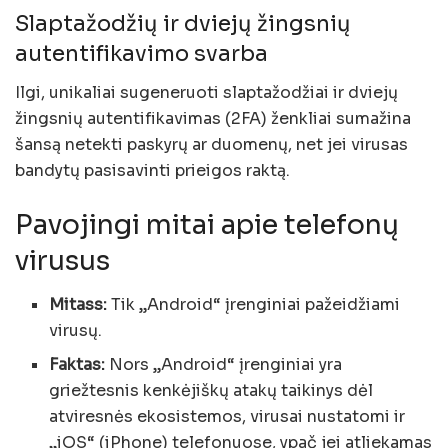
Slaptažodžių ir dviejų žingsnių
autentifikavimo svarba
Ilgi, unikaliai sugeneruoti slaptažodžiai ir dviejų
žingsnių autentifikavimas (2FA) ženkliai sumažina
šansą netekti paskyrų ar duomenų, net jei virusas
bandytų pasisavinti prieigos raktą.
Pavojingi mitai apie telefonų
virusus
Mitass:
Tik „Android“ įrenginiai pažeidžiami
virusų.
Faktas:
Nors „Android“ įrenginiai yra
griežtesnis kenkėjiškų atakų taikinys dėl
atviresnės ekosistemos, virusai nustatomi ir
„iOS“ (iPhone) telefonuose, ypač jei atliekamas