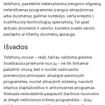
telefono, pastebite nebevaldoma įrenginio elgseną,
neleidžiamas programinės įrangos atnaujinimas
arba duomenys galimai nutekėjo, verta kreiptis į
kvalifikuotą technologijų specialistą. Tai ypač
aktualu įmonėms ir verslui, kuriems svarbi verslo
paslaptis ar klientų duomenų apsauga.
Išvados
Telefonų virusai – reali, tačiau valdoma grėsmė.
Svarbiausia priemonė nuo jų – ne tik tinkamai
pašalinti virusą, bet ir nuolat vadovautis
prevencijos principais: atsargiai parsisiųsti
programėles, nuolat atnaujinti sistemą, naudoti
stiprius slaptažodžius ir antivirusines programas.
Niekada neskubėkite paspausti įtartinos nuorodos
ar diegti nežinomos kilmės programėlės – jūsų