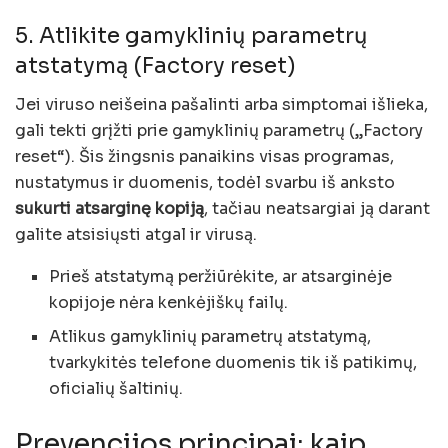
5. Atlikite gamyklinių parametrų
atstatymą (Factory reset)
Jei viruso neišeina pašalinti arba simptomai išlieka,
gali tekti grįžti prie gamyklinių parametrų („Factory
reset“). Šis žingsnis panaikins visas programas,
nustatymus ir duomenis, todėl svarbu iš anksto
sukurti atsarginę kopiją
, tačiau neatsargiai ją darant
galite atsisiųsti atgal ir virusą.
Prieš atstatymą peržiūrėkite, ar atsarginėje
kopijoje nėra kenkėjiškų failų.
Atlikus gamyklinių parametrų atstatymą,
tvarkykitės telefone duomenis tik iš patikimų,
oficialių šaltinių.
Prevencijos principai: kaip