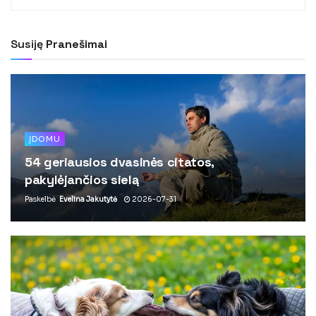
Susiję
Pranešimai
ĮDOMU
54 geriausios dvasinės citatos,
pakylėjančios sielą
Paskelbė
Evelina Jakutytė
2026-07-31