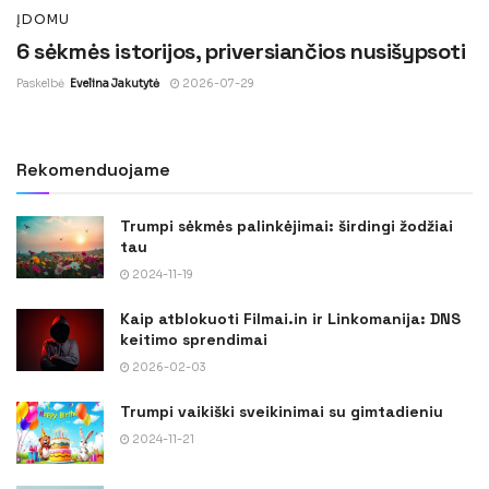
ĮDOMU
6 sėkmės istorijos, priversiančios nusišypsoti
Paskelbė
Evelina Jakutytė
2026-07-29
Rekomenduojame
Trumpi sėkmės palinkėjimai: širdingi žodžiai
tau
2024-11-19
Kaip atblokuoti Filmai.in ir Linkomanija: DNS
keitimo sprendimai
2026-02-03
Trumpi vaikiški sveikinimai su gimtadieniu
2024-11-21