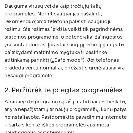
Dauguma virusų veikia kaip trečiųjų šalių
programėlės. Norint saugiai jas pašalinti,
rekomenduojama telefoną paleisti saugiuoju
režimu. Šis režimas leidžia veikti tik pagrindinėms
sistemos programoms, o potencialiai žalingosios
yra sustabdomos. Įprastai saugųjį režimą įjungsite
palaikydami maitinimo mygtuką ir pasirinkę
atitinkamą parinktį („Safe mode“). Jei telefonas
pradeda veikti normaliai, priežastis greičiausiai yra
nesaugi programėlė.
2. Peržiūrėkite įdiegtas programėles
Atsidarykite programų sąrašą ir atidžiai peržvelkite,
ar yra nepažįstamų ar naujų programėlių, kurių patys
neinstaliavote. Pasidomėkite pavadinimu internete
– kartais kenkėjiškos programėlės apsimeta
naudingomis ar sisteminėmis.