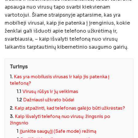
apsauga nuo virusų tapo svarbi kiekvienam
vartotojui. Šiame straipsnyje aptarsime, kas yra
mobilieji virusai, kaip jie patenka į įrenginius, kokie
ženklai gali išduoti apie telefono užkrėtimą ir,
svarbiausia, – kaip išvalyti telefoną nuo virusų
laikantis tarptautinių kibernetinio saugumo gairių.
Turinys
1.
Kas yra mobilusis virusas ir kaip jis patenka į
telefoną?
1.1
Virusų rūšys ir jų veikimas
1.2
Dažniausi užkrato būdai
2.
Kaip atpažinti, kad telefonas galėjo būti užkrėstas?
3.
Kaip išvalyti telefoną nuo virusų: žingsnis po
žingsnio
1
Įjunkite saugųjį (Safe mode) režimą