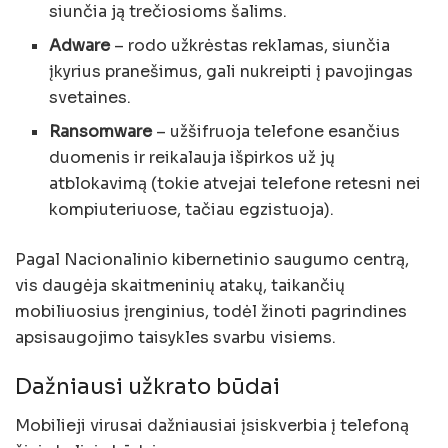
siunčia ją trečiosioms šalims.
Adware
– rodo užkrėstas reklamas, siunčia
įkyrius pranešimus, gali nukreipti į pavojingas
svetaines.
Ransomware
– užšifruoja telefone esančius
duomenis ir reikalauja išpirkos už jų
atblokavimą (tokie atvejai telefone retesni nei
kompiuteriuose, tačiau egzistuoja).
Pagal Nacionalinio kibernetinio saugumo centrą,
vis daugėja skaitmeninių atakų, taikančių
mobiliuosius įrenginius, todėl žinoti pagrindines
apsisaugojimo taisykles svarbu visiems.
Dažniausi užkrato būdai
Mobilieji virusai dažniausiai įsiskverbia į telefoną