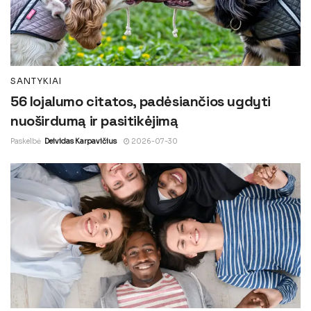
SANTYKIAI
56 lojalumo citatos, padėsiančios ugdyti
nuoširdumą ir pasitikėjimą
Paskelbė
Deividas Karpavičius
2026-07-30