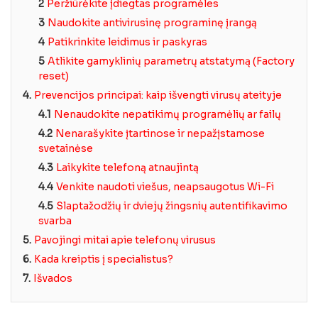
2
Peržiūrėkite įdiegtas programėles
3
Naudokite antivirusinę programinę įrangą
4
Patikrinkite leidimus ir paskyras
5
Atlikite gamyklinių parametrų atstatymą (Factory
reset)
4.
Prevencijos principai: kaip išvengti virusų ateityje
4.1
Nenaudokite nepatikimų programėlių ar failų
4.2
Nenarašykite įtartinose ir nepažįstamose
svetainėse
4.3
Laikykite telefoną atnaujintą
4.4
Venkite naudoti viešus, neapsaugotus Wi-Fi
4.5
Slaptažodžių ir dviejų žingsnių autentifikavimo
svarba
5.
Pavojingi mitai apie telefonų virusus
6.
Kada kreiptis į specialistus?
7.
Išvados