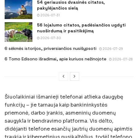
54 geriausios dvasinės citatos,
pakylėjančios sielą
2026-07-31
56 lojalumo citatos, padėsiančios ugdyti
nuoširdumą ir pasitikėjimą
2026-07-30
6 sėkmės istorijos, priversiančios nusišypsoti
2026-07-29
6 Tomo Edisono išradimai, apie kuriuos nežinojote
2026-07-28
Šiuolaikiniai išmanieji telefonai atlieka daugybę
funkcijų – jie tarnauja kaip bankininkystės
priemonė, darbo įrankis, asmeninių duomenų
saugykla ir bendravimo platforma. Vis dėlto,
didėjanti telefone esančių jautrių duomenų apimtis
traukia ir kibernetinius nusikaltėlius, todėl telefono