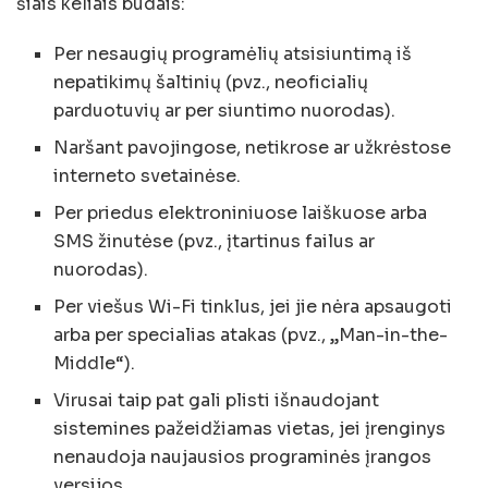
šiais keliais būdais:
Per nesaugių programėlių atsisiuntimą iš
nepatikimų šaltinių (pvz., neoficialių
parduotuvių ar per siuntimo nuorodas).
Naršant pavojingose, netikrose ar užkrėstose
interneto svetainėse.
Per priedus elektroniniuose laiškuose arba
SMS žinutėse (pvz., įtartinus failus ar
nuorodas).
Per viešus Wi-Fi tinklus, jei jie nėra apsaugoti
arba per specialias atakas (pvz., „Man-in-the-
Middle“).
Virusai taip pat gali plisti išnaudojant
sistemines pažeidžiamas vietas, jei įrenginys
nenaudoja naujausios programinės įrangos
versijos.