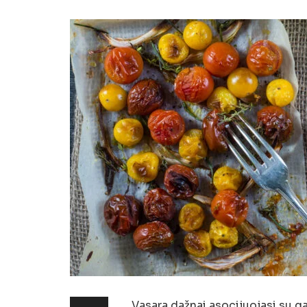
Vasara dažnai asocijuojasi su g