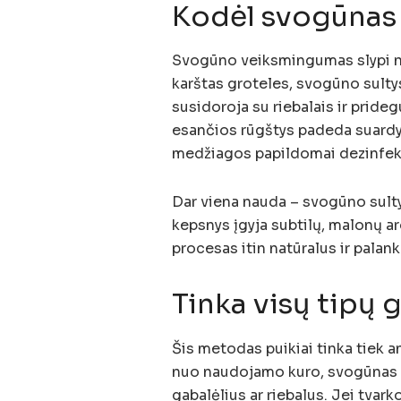
Kodėl svogūnas 
Svogūno veiksmingumas slypi na
karštas groteles, svogūno sultys
susidoroja su riebalais ir pride
esančios rūgštys padeda suardy
medžiagos papildomai dezinfeku
Dar viena nauda – svogūno sultys
kepsnys įgyja subtilų, malonų 
procesas itin natūralus ir palan
Tinka visų tipų 
Šis metodas puikiai tinka tiek a
nuo naudojamo kuro, svogūnas pa
gabalėlius ar riebalus. Jei tvarko