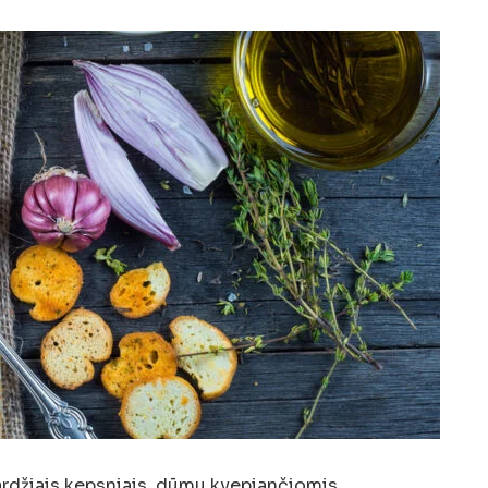
ardžiais kepsniais, dūmu kvepiančiomis