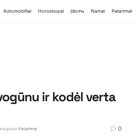
Automobiliai
Horoskopai
Įdomu
Namai
Patarimai
 svogūnu ir kodėl verta
0
ategorija
Patarimai