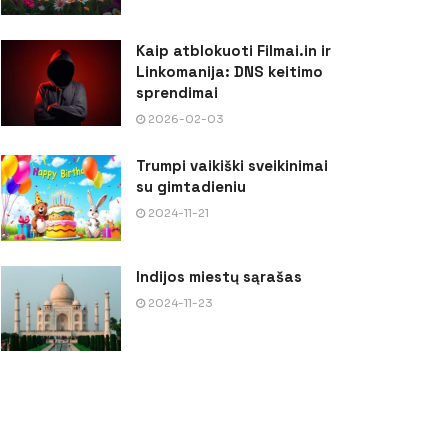
Kaip atblokuoti Filmai.in ir
Linkomanija: DNS keitimo
sprendimai
2026-02-03
Trumpi vaikiški sveikinimai
su gimtadieniu
2024-11-21
Indijos miestų sąrašas
2024-11-23