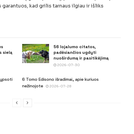
garantuos, kad grilis tarnaus ilgiau ir išliks
ės
56 lojalumo citatos,
 sielą
padėsiančios ugdyti
nuoširdumą ir pasitikėjimą
2026-07-30
šypsoti
6 Tomo Edisono išradimai, apie kuriuos
nežinojote
2026-07-28