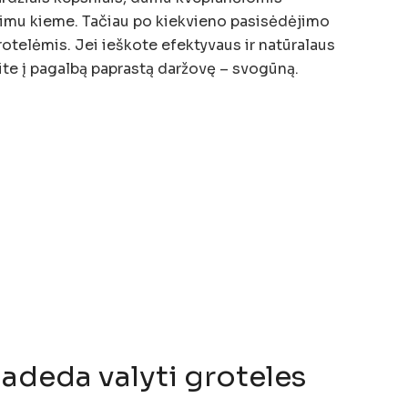
nimu kieme. Tačiau po kiekvieno pasisėdėjimo
grotelėmis. Jei ieškote efektyvaus ir natūralaus
ite į pagalbą paprastą daržovę – svogūną.
adeda valyti groteles