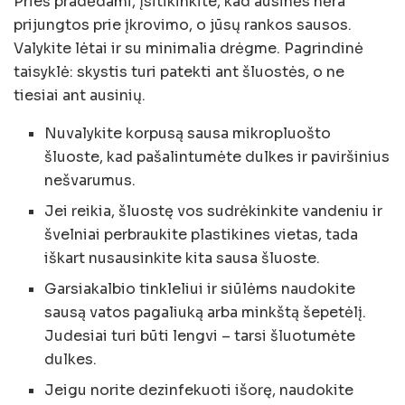
Prieš pradėdami, įsitikinkite, kad ausinės nėra
prijungtos prie įkrovimo, o jūsų rankos sausos.
Valykite lėtai ir su minimalia drėgme. Pagrindinė
taisyklė: skystis turi patekti ant šluostės, o ne
tiesiai ant ausinių.
Nuvalykite korpusą sausa mikropluošto
šluoste, kad pašalintumėte dulkes ir paviršinius
nešvarumus.
Jei reikia, šluostę vos sudrėkinkite vandeniu ir
švelniai perbraukite plastikines vietas, tada
iškart nusausinkite kita sausa šluoste.
Garsiakalbio tinkleliui ir siūlėms naudokite
sausą vatos pagaliuką arba minkštą šepetėlį.
Judesiai turi būti lengvi – tarsi šluotumėte
dulkes.
Jeigu norite dezinfekuoti išorę, naudokite