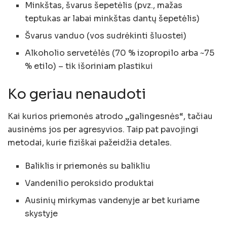
Minkštas, švarus šepetėlis (pvz., mažas
teptukas ar labai minkštas dantų šepetėlis)
Švarus vanduo (vos sudrėkinti šluostei)
Alkoholio servetėlės (70 % izopropilo arba ~75
% etilo) – tik išoriniam plastikui
Ko geriau nenaudoti
Kai kurios priemonės atrodo „galingesnės“, tačiau
ausinėms jos per agresyvios. Taip pat pavojingi
metodai, kurie fiziškai pažeidžia detales.
Baliklis ir priemonės su balikliu
Vandenilio peroksido produktai
Ausinių mirkymas vandenyje ar bet kuriame
skystyje