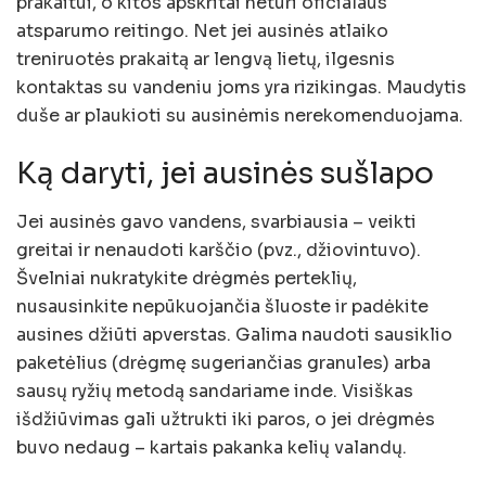
prakaitui, o kitos apskritai neturi oficialaus
atsparumo reitingo. Net jei ausinės atlaiko
treniruotės prakaitą ar lengvą lietų, ilgesnis
kontaktas su vandeniu joms yra rizikingas. Maudytis
duše ar plaukioti su ausinėmis nerekomenduojama.
Ką daryti, jei ausinės sušlapo
Jei ausinės gavo vandens, svarbiausia – veikti
greitai ir nenaudoti karščio (pvz., džiovintuvo).
Švelniai nukratykite drėgmės perteklių,
nusausinkite nepūkuojančia šluoste ir padėkite
ausines džiūti apverstas. Galima naudoti sausiklio
paketėlius (drėgmę sugeriančias granules) arba
sausų ryžių metodą sandariame inde. Visiškas
išdžiūvimas gali užtrukti iki paros, o jei drėgmės
buvo nedaug – kartais pakanka kelių valandų.