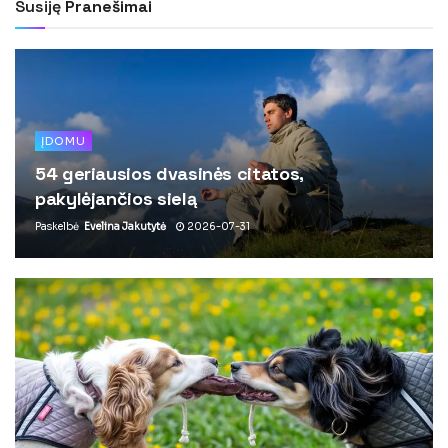
Susiję
Pranešimai
ĮDOMU
54 geriausios dvasinės citatos,
pakylėjančios sielą
Paskelbė
Evelina Jakutytė
2026-07-31