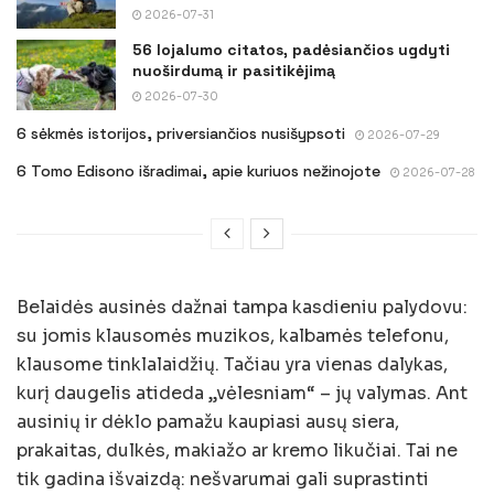
2026-07-31
56 lojalumo citatos, padėsiančios ugdyti
nuoširdumą ir pasitikėjimą
2026-07-30
6 sėkmės istorijos, priversiančios nusišypsoti
2026-07-29
6 Tomo Edisono išradimai, apie kuriuos nežinojote
2026-07-28
Belaidės ausinės dažnai tampa kasdieniu palydovu:
su jomis klausomės muzikos, kalbamės telefonu,
klausome tinklalaidžių. Tačiau yra vienas dalykas,
kurį daugelis atideda „vėlesniam“ – jų valymas. Ant
ausinių ir dėklo pamažu kaupiasi ausų siera,
prakaitas, dulkės, makiažo ar kremo likučiai. Tai ne
tik gadina išvaizdą: nešvarumai gali suprastinti