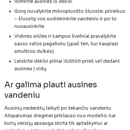
Išimkite ausines iš dėklo.
Išorę nuvalykite mikropluošto šluoste; prireikus
– šluostę vos sudrėkinkite vandeniu ir po to
nusausinkite.
Vidines siūles ir kampus švelniai pravalykite
sausu vatos pagaliuku (ypač ten, kur kaupiasi
smulkios dulkės).
Leiskite dėklui pilnai išdžiūti prieš vėl dedant
ausines į vidų.
Ar galima plauti ausines
vandeniu
Ausinių nederėtų laikyti po tekančiu vandeniu.
Atsparumas drėgmei priklauso nuo modelio: kai
kurių versijų apsauga skirta tik aptaškymui ar