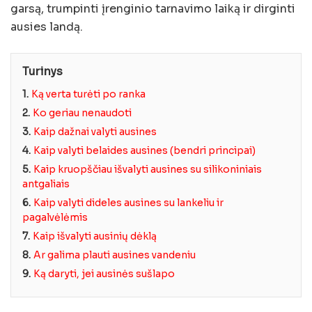
garsą, trumpinti įrenginio tarnavimo laiką ir dirginti
ausies landą.
Turinys
1.
Ką verta turėti po ranka
2.
Ko geriau nenaudoti
3.
Kaip dažnai valyti ausines
4.
Kaip valyti belaides ausines (bendri principai)
5.
Kaip kruopščiau išvalyti ausines su silikoniniais
antgaliais
6.
Kaip valyti dideles ausines su lankeliu ir
pagalvėlėmis
7.
Kaip išvalyti ausinių dėklą
8.
Ar galima plauti ausines vandeniu
9.
Ką daryti, jei ausinės sušlapo