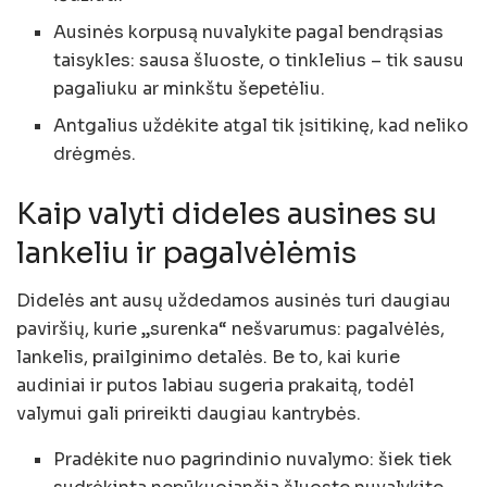
Ausinės korpusą nuvalykite pagal bendrąsias
taisykles: sausa šluoste, o tinklelius – tik sausu
pagaliuku ar minkštu šepetėliu.
Antgalius uždėkite atgal tik įsitikinę, kad neliko
drėgmės.
Kaip valyti dideles ausines su
lankeliu ir pagalvėlėmis
Didelės ant ausų uždedamos ausinės turi daugiau
paviršių, kurie „surenka“ nešvarumus: pagalvėlės,
lankelis, prailginimo detalės. Be to, kai kurie
audiniai ir putos labiau sugeria prakaitą, todėl
valymui gali prireikti daugiau kantrybės.
Pradėkite nuo pagrindinio nuvalymo: šiek tiek