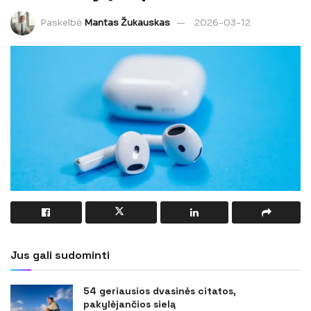
Paskelbė
Mantas Žukauskas
2026-03-12
Jus gali sudominti
54 geriausios dvasinės citatos,
pakylėjančios sielą