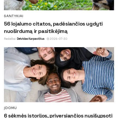
SANTYKIAI
56 lojalumo citatos, padėsiančios ugdyti
nuoširdumą ir pasitikėjimą
Paskelbė
Deividas Karpavičius
2026-07-30
ĮDOMU
6 sėkmės istorijos, priversiančios nusišypsoti