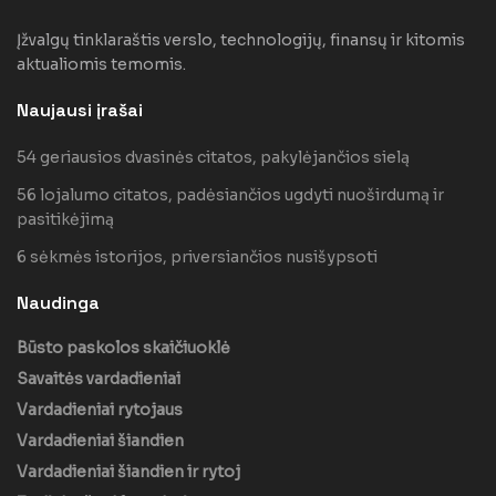
Įžvalgų tinklaraštis verslo, technologijų, finansų ir kitomis
aktualiomis temomis.
Naujausi įrašai
54 geriausios dvasinės citatos, pakylėjančios sielą
56 lojalumo citatos, padėsiančios ugdyti nuoširdumą ir
pasitikėjimą
6 sėkmės istorijos, priversiančios nusišypsoti
Naudinga
Būsto paskolos skaičiuoklė
Savaitės vardadieniai
Vardadieniai rytojaus
Vardadieniai šiandien
Vardadieniai šiandien ir rytoj