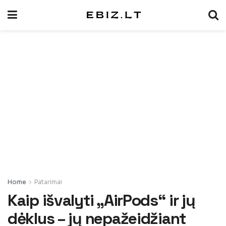
Home
Patarimai
Kaip išvalyti „AirPods“ ir jų
dėklus – jų nepažeidžiant