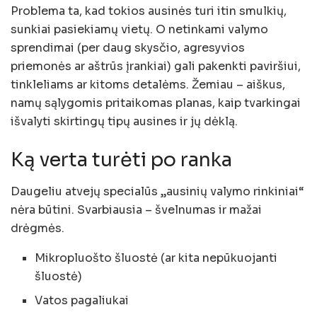
Problema ta, kad tokios ausinės turi itin smulkių,
sunkiai pasiekiamų vietų. O netinkami valymo
sprendimai (per daug skysčio, agresyvios
priemonės ar aštrūs įrankiai) gali pakenkti paviršiui,
tinkleliams ar kitoms detalėms. Žemiau – aiškus,
namų sąlygomis pritaikomas planas, kaip tvarkingai
išvalyti skirtingų tipų ausines ir jų dėklą.
Ką verta turėti po ranka
Daugeliu atvejų specialūs „ausinių valymo rinkiniai“
nėra būtini. Svarbiausia – švelnumas ir mažai
drėgmės.
Mikropluošto šluostė (ar kita nepūkuojanti
šluostė)
Vatos pagaliukai