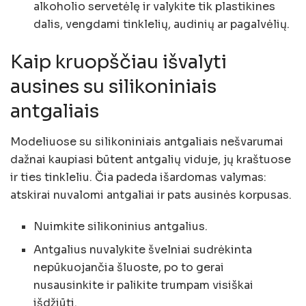
alkoholio servetėlę ir valykite tik plastikines
dalis, vengdami tinklelių, audinių ar pagalvėlių.
Kaip kruopščiau išvalyti
ausines su silikoniniais
antgaliais
Modeliuose su silikoniniais antgaliais nešvarumai
dažnai kaupiasi būtent antgalių viduje, jų kraštuose
ir ties tinkleliu. Čia padeda išardomas valymas:
atskirai nuvalomi antgaliai ir pats ausinės korpusas.
Nuimkite silikoninius antgalius.
Antgalius nuvalykite švelniai sudrėkinta
nepūkuojančia šluoste, po to gerai
nusausinkite ir palikite trumpam visiškai
išdžiūti.