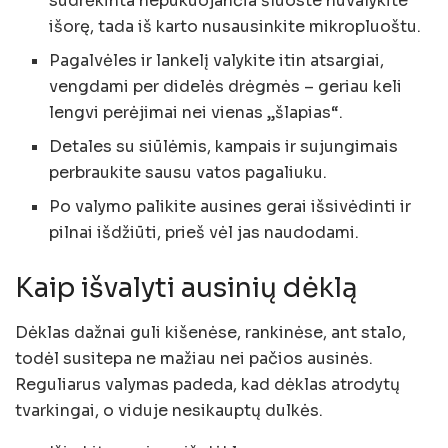
sudrėkinta nepūkuojančia šluoste nuvalykite
išorę, tada iš karto nusausinkite mikropluoštu.
Pagalvėles ir lankelį valykite itin atsargiai,
vengdami per didelės drėgmės – geriau keli
lengvi perėjimai nei vienas „šlapias“.
Detales su siūlėmis, kampais ir sujungimais
perbraukite sausu vatos pagaliuku.
Po valymo palikite ausines gerai išsivėdinti ir
pilnai išdžiūti, prieš vėl jas naudodami.
Kaip išvalyti ausinių dėklą
Dėklas dažnai guli kišenėse, rankinėse, ant stalo,
todėl susitepa ne mažiau nei pačios ausinės.
Reguliarus valymas padeda, kad dėklas atrodytų
tvarkingai, o viduje nesikauptų dulkės.