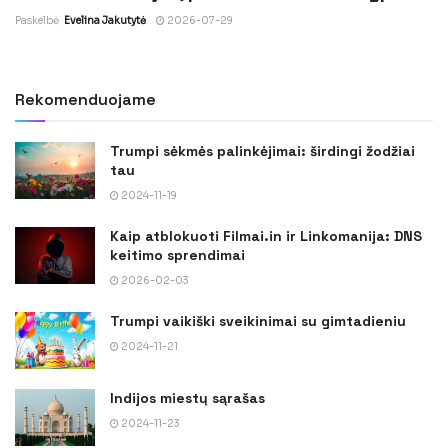
Paskelbė
Evelina Jakutytė
2026-07-29
Rekomenduojame
Trumpi sėkmės palinkėjimai: širdingi žodžiai
tau
2024-11-19
Kaip atblokuoti Filmai.in ir Linkomanija: DNS
keitimo sprendimai
2026-02-03
Trumpi vaikiški sveikinimai su gimtadieniu
2024-11-21
Indijos miestų sąrašas
2024-11-23