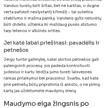
Vanduo turėtų būti šiltas, bet ne karštas, o dugne
verta patiesti neslystantį kilimėlį – tai suteikia
stabilumo ir mažina paniką. Vandens gylis neturėtų
būti didelis: užtenka iki maždaug pusės atstumo
tarp letenos ir alkūnės srities.
Jei katė labai priešinasi: pavadėlis ir
petnešos
Jeigu turite galimybę, katei skirtos petnešos gali
palengvinti procesą: jos padeda kontroliuoti
judesius ir kartu leidžia jums turėti laisvesnes
rankas prilaikymui bei prausimui. Svarbu, kad katė
prie petnešų būtų pripratinta iš anksto, o ne pirmą
kartą jas uždėtumėte maudynių dieną.
Maudymo eiga žingsnis po