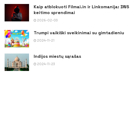
Kaip atblokuoti Filmai.in ir Linkomanija: DNS
keitimo sprendimai
2026-02-03
Trumpi vaikiški sveikinimai su gimtadieniu
2024-11-21
Indijos miestų sąrašas
2024-11-23