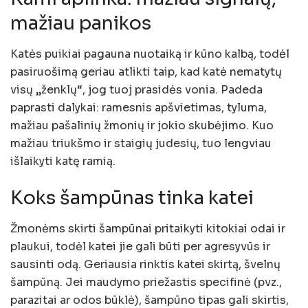
mažiau panikos
Katės puikiai pagauna nuotaiką ir kūno kalbą, todėl
pasiruošimą geriau atlikti taip, kad katė nematytų
visų „ženklų“, jog tuoj prasidės vonia. Padeda
paprasti dalykai: ramesnis apšvietimas, tyluma,
mažiau pašalinių žmonių ir jokio skubėjimo. Kuo
mažiau triukšmo ir staigių judesių, tuo lengviau
išlaikyti katę ramią.
Koks šampūnas tinka katei
Žmonėms skirti šampūnai pritaikyti kitokiai odai ir
plaukui, todėl katei jie gali būti per agresyvūs ir
sausinti odą. Geriausia rinktis katei skirtą, švelnų
šampūną. Jei maudymo priežastis specifinė (pvz.,
parazitai ar odos būklė), šampūno tipas gali skirtis,