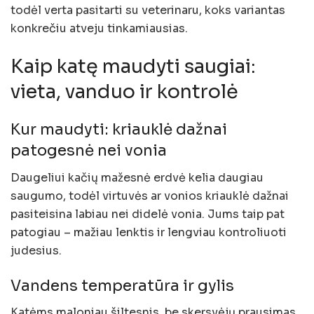
todėl verta pasitarti su veterinaru, koks variantas
konkrečiu atveju tinkamiausias.
Kaip katę maudyti saugiai:
vieta, vanduo ir kontrolė
Kur maudyti: kriauklė dažnai
patogesnė nei vonia
Daugeliui kačių mažesnė erdvė kelia daugiau
saugumo, todėl virtuvės ar vonios kriauklė dažnai
pasiteisina labiau nei didelė vonia. Jums taip pat
patogiau – mažiau lenktis ir lengviau kontroliuoti
judesius.
Vandens temperatūra ir gylis
Katėms maloniau šiltesnis, be skersvėjų prausimas.