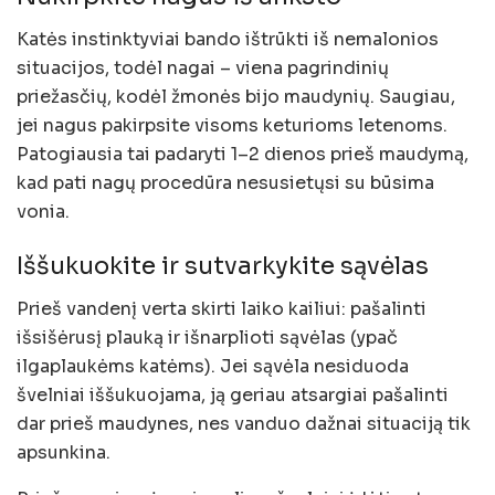
Katės instinktyviai bando ištrūkti iš nemalonios
situacijos, todėl nagai – viena pagrindinių
priežasčių, kodėl žmonės bijo maudynių. Saugiau,
jei nagus pakirpsite visoms keturioms letenoms.
Patogiausia tai padaryti 1–2 dienos prieš maudymą,
kad pati nagų procedūra nesusietųsi su būsima
vonia.
Iššukuokite ir sutvarkykite sąvėlas
Prieš vandenį verta skirti laiko kailiui: pašalinti
išsišėrusį plauką ir išnarplioti sąvėlas (ypač
ilgaplaukėms katėms). Jei sąvėla nesiduoda
švelniai iššukuojama, ją geriau atsargiai pašalinti
dar prieš maudynes, nes vanduo dažnai situaciją tik
apsunkina.