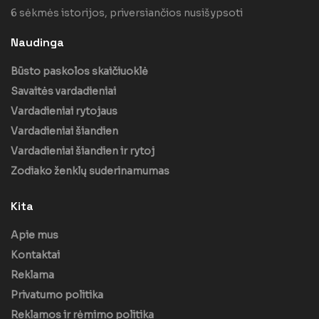
6 sėkmės istorijos, priversiančios nusišypsoti
Naudinga
Būsto paskolos skaičiuoklė
Savaitės vardadieniai
Vardadieniai rytojaus
Vardadieniai šiandien
Vardadieniai šiandien ir rytoj
Zodiako ženklų suderinamumas
Kita
Apie mus
Kontaktai
Reklama
Privatumo politika
Reklamos ir rėmimo politika