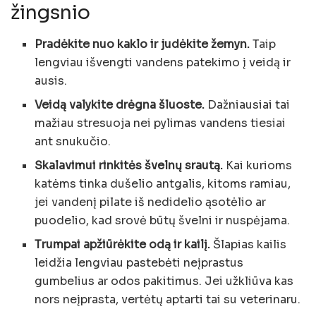
žingsnio
Pradėkite nuo kaklo ir judėkite žemyn.
Taip
lengviau išvengti vandens patekimo į veidą ir
ausis.
Veidą valykite drėgna šluoste.
Dažniausiai tai
mažiau stresuoja nei pylimas vandens tiesiai
ant snukučio.
Skalavimui rinkitės švelnų srautą.
Kai kurioms
katėms tinka dušelio antgalis, kitoms ramiau,
jei vandenį pilate iš nedidelio ąsotėlio ar
puodelio, kad srovė būtų švelni ir nuspėjama.
Trumpai apžiūrėkite odą ir kailį.
Šlapias kailis
leidžia lengviau pastebėti neįprastus
gumbelius ar odos pakitimus. Jei užkliūva kas
nors neįprasta, vertėtų aptarti tai su veterinaru.