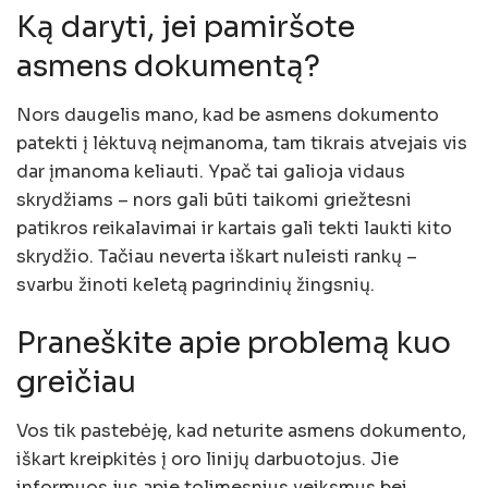
Ką daryti, jei pamiršote
asmens dokumentą?
Nors daugelis mano, kad be asmens dokumento
patekti į lėktuvą neįmanoma, tam tikrais atvejais vis
dar įmanoma keliauti. Ypač tai galioja vidaus
skrydžiams – nors gali būti taikomi griežtesni
patikros reikalavimai ir kartais gali tekti laukti kito
skrydžio. Tačiau neverta iškart nuleisti rankų –
svarbu žinoti keletą pagrindinių žingsnių.
Praneškite apie problemą kuo
greičiau
Vos tik pastebėję, kad neturite asmens dokumento,
iškart kreipkitės į oro linijų darbuotojus. Jie
informuos jus apie tolimesnius veiksmus bei