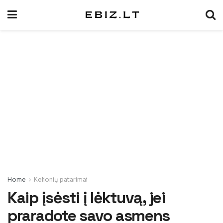
Home
Kelionių patarimai
Kaip įsėsti į lėktuvą, jei
praradote savo asmens