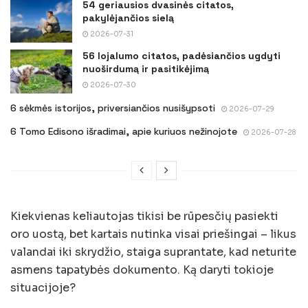
54 geriausios dvasinės citatos,
pakylėjančios sielą
2026-07-31
56 lojalumo citatos, padėsiančios ugdyti
nuoširdumą ir pasitikėjimą
2026-07-30
6 sėkmės istorijos, priversiančios nusišypsoti
2026-07-29
6 Tomo Edisono išradimai, apie kuriuos nežinojote
2026-07-28
Kiekvienas keliautojas tikisi be rūpesčių pasiekti
oro uostą, bet kartais nutinka visai priešingai – likus
valandai iki skrydžio, staiga suprantate, kad neturite
asmens tapatybės dokumento. Ką daryti tokioje
situacijoje?