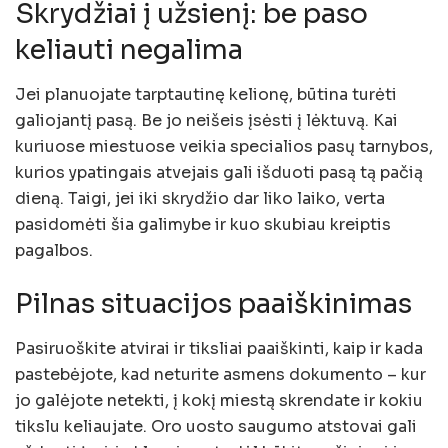
Skrydžiai į užsienį: be paso
keliauti negalima
Jei planuojate tarptautinę kelionę, būtina turėti
galiojantį pasą. Be jo neišeis įsėsti į lėktuvą. Kai
kuriuose miestuose veikia specialios pasų tarnybos,
kurios ypatingais atvejais gali išduoti pasą tą pačią
dieną. Taigi, jei iki skrydžio dar liko laiko, verta
pasidomėti šia galimybe ir kuo skubiau kreiptis
pagalbos.
Pilnas situacijos paaiškinimas
Pasiruoškite atvirai ir tiksliai paaiškinti, kaip ir kada
pastebėjote, kad neturite asmens dokumento – kur
jo galėjote netekti, į kokį miestą skrendate ir kokiu
tikslu keliaujate. Oro uosto saugumo atstovai gali