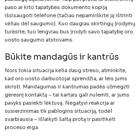
paso ar kito tapatybės dokumento kopiją
išsisaugoti telefone (tačiau nepamirškite ją ištrinti
vėliau dėl saugumo). Kuo daugiau skirtingų įrodymų
turėsite, tuo lengviau bus įrodyti savo tapatybę oro
uosto saugumo atstovams.
Būkite mandagūs ir kantrūs
Nors tokia situacija kelia daug streso, atminkite,
kad oro uosto darbuotojai sprendžia, ar leis jums
skristi. Mandagumas ir kantrumas padės užmegzti
geresnį kontaktą – tai kartais gali nulemti, ar jums
pavyks pasiekti lėktuvą. Negatyvi reakcija ar
susierzinimas tik pablogins situaciją, todėl
svarbiausia – išlaikyti šaltą protą ir pasitikėti
proceso eiga.