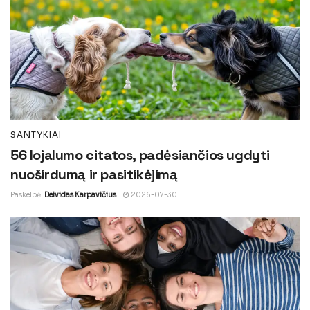
SANTYKIAI
56 lojalumo citatos, padėsiančios ugdyti
nuoširdumą ir pasitikėjimą
Paskelbė
Deividas Karpavičius
2026-07-30