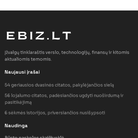
Įžvalgų tinklaraštis verslo, technologijų, finansų ir kitomis
aktualiomis temomis.
Naujausi įrašai
54 geriausios dvasinės citatos, pakylėjančios sielą
56 lojalumo citatos, padėsiančios ugdyti nuoširdumą ir
pasitikėjimą
6 sėkmės istorijos, priversiančios nusišypsoti
Naudinga