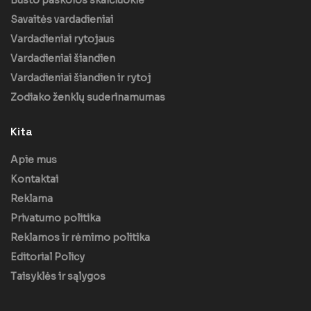
Būsto paskolos skaičiuoklė
Savaitės vardadieniai
Vardadieniai rytojaus
Vardadieniai šiandien
Vardadieniai šiandien ir rytoj
Zodiako ženklų suderinamumas
Kita
Apie mus
Kontaktai
Reklama
Privatumo politika
Reklamos ir rėmimo politika
Editorial Policy
Taisyklės ir sąlygos