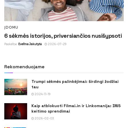
ĮDOMU
6 sėkmės istorijos, priversiančios nusišypsoti
Paskelbė
Evelina Jakutytė
2026-07-29
Rekomenduojame
Trumpi sėkmės palinkėjimai: širdingi žodžiai
tau
2024-11-19
Kaip atblokuoti Filmai.in ir Linkomanija: DNS
keitimo sprendimai
2026-02-03