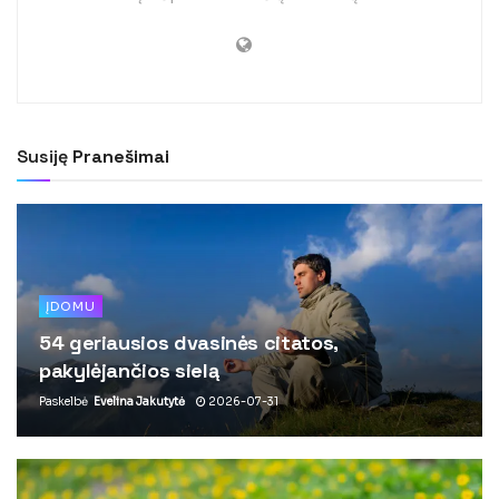
Susiję
Pranešimai
ĮDOMU
54 geriausios dvasinės citatos,
pakylėjančios sielą
Paskelbė
Evelina Jakutytė
2026-07-31