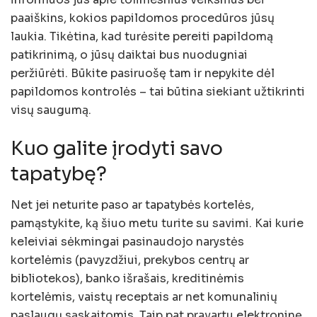
paaiškins, kokios papildomos procedūros jūsų
laukia. Tikėtina, kad turėsite pereiti papildomą
patikrinimą, o jūsų daiktai bus nuodugniai
peržiūrėti. Būkite pasiruošę tam ir nepykite dėl
papildomos kontrolės – tai būtina siekiant užtikrinti
visų saugumą.
Kuo galite įrodyti savo
tapatybę?
Net jei neturite paso ar tapatybės kortelės,
pamąstykite, ką šiuo metu turite su savimi. Kai kurie
keleiviai sėkmingai pasinaudojo narystės
kortelėmis (pavyzdžiui, prekybos centrų ar
bibliotekos), banko išrašais, kreditinėmis
kortelėmis, vaistų receptais ar net komunalinių
paslaugų sąskaitomis. Taip pat pravartu elektroninę