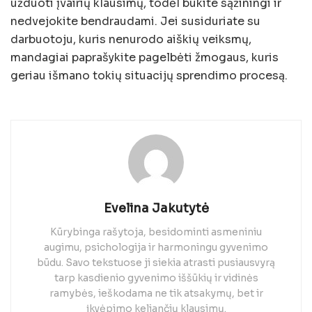
užduoti įvairių klausimų, todėl būkite sąžiningi ir
nedvejokite bendraudami. Jei susiduriate su
darbuotoju, kuris nenurodo aiškių veiksmų,
mandagiai paprašykite pagelbėti žmogaus, kuris
geriau išmano tokių situacijų sprendimo procesą.
Evelina Jakutytė
Kūrybinga rašytoja, besidominti asmeniniu
augimu, psichologija ir harmoningu gyvenimo
būdu. Savo tekstuose ji siekia atrasti pusiausvyrą
tarp kasdienio gyvenimo iššūkių ir vidinės
ramybės, ieškodama ne tik atsakymų, bet ir
įkvėpimo keliančių klausimų.