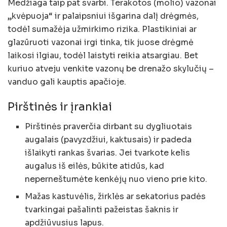
Medžiaga taip pat svarbi. Terakotos (molio) vazonai
„kvėpuoja“ ir palaipsniui išgarina dalį drėgmės,
todėl sumažėja užmirkimo rizika. Plastikiniai ar
glazūruoti vazonai irgi tinka, tik juose drėgmė
laikosi ilgiau, todėl laistyti reikia atsargiau. Bet
kuriuo atveju venkite vazonų be drenažo skylučių –
vanduo gali kauptis apačioje.
Pirštinės ir įrankiai
Pirštinės praverčia dirbant su dygliuotais
augalais (pavyzdžiui, kaktusais) ir padeda
išlaikyti rankas švarias. Jei tvarkote kelis
augalus iš eilės, būkite atidūs, kad
neperneštumėte kenkėjų nuo vieno prie kito.
Mažas kastuvėlis, žirklės ar sekatorius padės
tvarkingai pašalinti pažeistas šaknis ir
apdžiūvusius lapus.