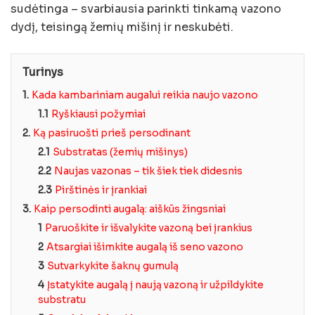
sudėtinga – svarbiausia parinkti tinkamą vazono
dydį, teisingą žemių mišinį ir neskubėti.
Turinys
1.
Kada kambariniam augalui reikia naujo vazono
1.1
Ryškiausi požymiai
2.
Ką pasiruošti prieš persodinant
2.1
Substratas (žemių mišinys)
2.2
Naujas vazonas – tik šiek tiek didesnis
2.3
Pirštinės ir įrankiai
3.
Kaip persodinti augalą: aiškūs žingsniai
1
Paruoškite ir išvalykite vazoną bei įrankius
2
Atsargiai išimkite augalą iš seno vazono
3
Sutvarkykite šaknų gumulą
4
Įstatykite augalą į naują vazoną ir užpildykite
substratu