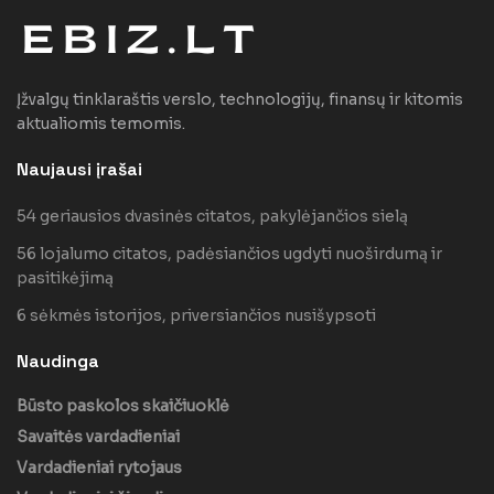
Įžvalgų tinklaraštis verslo, technologijų, finansų ir kitomis
aktualiomis temomis.
Naujausi įrašai
54 geriausios dvasinės citatos, pakylėjančios sielą
56 lojalumo citatos, padėsiančios ugdyti nuoširdumą ir
pasitikėjimą
6 sėkmės istorijos, priversiančios nusišypsoti
Naudinga
Būsto paskolos skaičiuoklė
Savaitės vardadieniai
Vardadieniai rytojaus