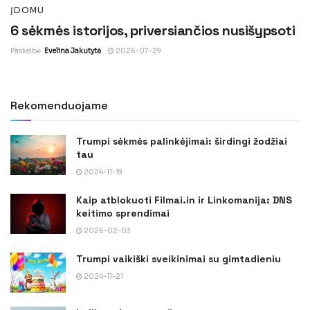
ĮDOMU
6 sėkmės istorijos, priversiančios nusišypsoti
Paskelbė
Evelina Jakutytė
2026-07-29
Rekomenduojame
Trumpi sėkmės palinkėjimai: širdingi žodžiai
tau
2024-11-19
Kaip atblokuoti Filmai.in ir Linkomanija: DNS
keitimo sprendimai
2026-02-03
Trumpi vaikiški sveikinimai su gimtadieniu
2024-11-21