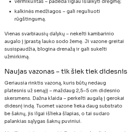
vermikulitas – padeda ilgiau išlaikyti drėgmę;
kalkinės medžiagos – gali reguliuoti
rūgštingumą.
Vienas svarbiausių dalykų – nekelti kambarinio
augalo į įprastą lauko sodo žemę. Ji vazone greitai
susispaudžia, blogina drenažą ir gali sukelti
užmirkimą.
Naujas vazonas – tik šiek tiek didesnis
Geriausia rinktis vazoną, kuris būtų nedaug
platesnis už senąjį – maždaug 2,5–5 cm didesnio
skersmens. Dažna klaida – perkelti augalą į gerokai
didesnį indą. Tuomet vazone lieka daug substrato
be šaknų, jis ilgai išlieka šlapias, o tai sudaro
palankias sąlygas šaknų puviniui.