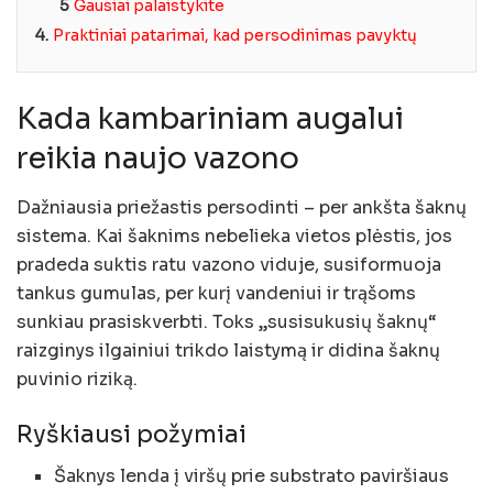
5
Gausiai palaistykite
4.
Praktiniai patarimai, kad persodinimas pavyktų
Kada kambariniam augalui
reikia naujo vazono
Dažniausia priežastis persodinti – per ankšta šaknų
sistema. Kai šaknims nebelieka vietos plėstis, jos
pradeda suktis ratu vazono viduje, susiformuoja
tankus gumulas, per kurį vandeniui ir trąšoms
sunkiau prasiskverbti. Toks „susisukusių šaknų“
raizginys ilgainiui trikdo laistymą ir didina šaknų
puvinio riziką.
Ryškiausi požymiai
Šaknys lenda į viršų prie substrato paviršiaus