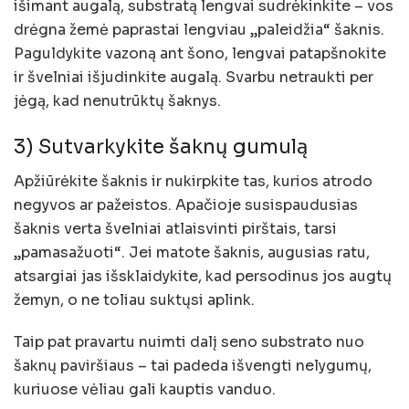
išimant augalą, substratą lengvai sudrėkinkite – vos
drėgna žemė paprastai lengviau „paleidžia“ šaknis.
Paguldykite vazoną ant šono, lengvai patapšnokite
ir švelniai išjudinkite augalą. Svarbu netraukti per
jėgą, kad nenutrūktų šaknys.
3) Sutvarkykite šaknų gumulą
Apžiūrėkite šaknis ir nukirpkite tas, kurios atrodo
negyvos ar pažeistos. Apačioje susispaudusias
šaknis verta švelniai atlaisvinti pirštais, tarsi
„pamasažuoti“. Jei matote šaknis, augusias ratu,
atsargiai jas išsklaidykite, kad persodinus jos augtų
žemyn, o ne toliau suktųsi aplink.
Taip pat pravartu nuimti dalį seno substrato nuo
šaknų paviršiaus – tai padeda išvengti nelygumų,
kuriuose vėliau gali kauptis vanduo.