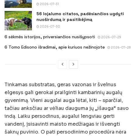
2026-07-31
56 lojalumo citatos, padėsiančios ugdyti
nuoširdumą ir pasitikėjimą
2026-07-30
6 sėkmės istorijos, priversiančios nusišypsoti
2026-07-29
6 Tomo Edisono išradimai, apie kuriuos nežinojote
2026-07-28
Tinkamas substratas, geras vazonas ir švelnus
elgesys gali gerokai prailginti kambarinių augalų
gyvenimą. Vieni augalai auga lėtai, kiti – sparčiai,
tačiau anksčiau ar vėliau dauguma jų „išauga“ savo
indą. Laiku persodinus, augalui lengviau gerti
vandenį, įsisavinti maisto medžiagas ir išvengti
šaknų puvinio. O pati persodinimo procedūra nėra