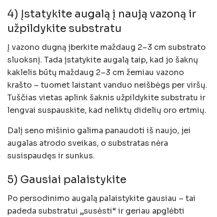
4) Įstatykite augalą į naują vazoną ir
užpildykite substratu
Į vazono dugną įberkite maždaug 2–3 cm substrato
sluoksnį. Tada įstatykite augalą taip, kad jo šaknų
kaklelis būtų maždaug 2–3 cm žemiau vazono
krašto – tuomet laistant vanduo neišbėgs per viršų.
Tuščias vietas aplink šaknis užpildykite substratu ir
lengvai suspauskite, kad neliktų didelių oro ertmių.
Dalį seno mišinio galima panaudoti iš naujo, jei
augalas atrodo sveikas, o substratas nėra
susispaudęs ir sunkus.
5) Gausiai palaistykite
Po persodinimo augalą palaistykite gausiau – tai
padeda substratui „susėsti“ ir geriau apglėbti