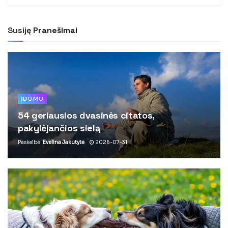
Susiję
Pranešimai
ĮDOMU
54 geriausios dvasinės citatos,
pakylėjančios sielą
Paskelbė
Evelina Jakutytė
2026-07-31