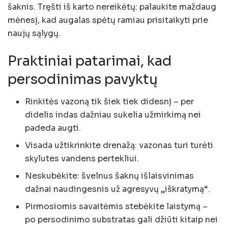
šaknis. Tręšti iš karto nereikėtų: palaukite maždaug
mėnesį, kad augalas spėtų ramiau prisitaikyti prie
naujų sąlygų.
Praktiniai patarimai, kad
persodinimas pavyktų
Rinkitės vazoną tik šiek tiek didesnį – per
didelis indas dažniau sukelia užmirkimą nei
padeda augti.
Visada užtikrinkite drenažą: vazonas turi turėti
skylutes vandens pertekliui.
Neskubėkite: švelnus šaknų išlaisvinimas
dažnai naudingesnis už agresyvų „iškratymą“.
Pirmosiomis savaitėmis stebėkite laistymą –
po persodinimo substratas gali džiūti kitaip nei