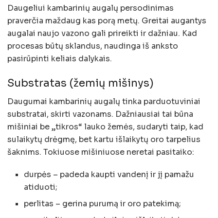
Daugeliui kambarinių augalų persodinimas
praverčia maždaug kas porą metų. Greitai augantys
augalai naujo vazono gali prireikti ir dažniau. Kad
procesas būtų sklandus, naudinga iš anksto
pasirūpinti keliais dalykais.
Substratas (žemių mišinys)
Daugumai kambarinių augalų tinka parduotuviniai
substratai, skirti vazonams. Dažniausiai tai būna
mišiniai be „tikros“ lauko žemės, sudaryti taip, kad
sulaikytų drėgmę, bet kartu išlaikytų oro tarpelius
šaknims. Tokiuose mišiniuose neretai pasitaiko:
durpės – padeda kaupti vandenį ir jį pamažu
atiduoti;
perlitas – gerina purumą ir oro patekimą;