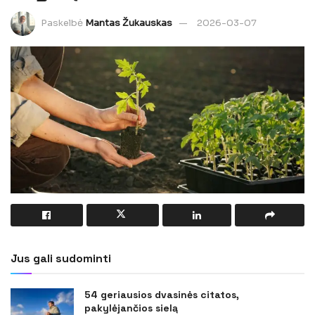
Paskelbė
Mantas Žukauskas
2026-03-07
Jus gali sudominti
54 geriausios dvasinės citatos,
pakylėjančios sielą