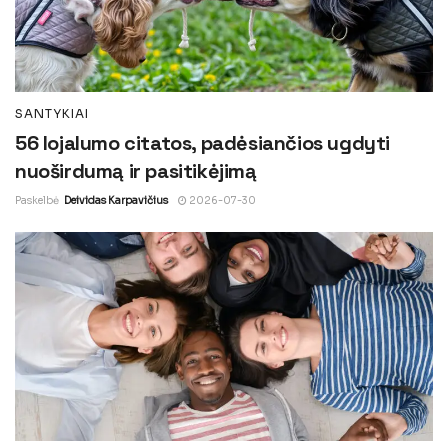
SANTYKIAI
56 lojalumo citatos, padėsiančios ugdyti
nuoširdumą ir pasitikėjimą
Paskelbė
Deividas Karpavičius
2026-07-30