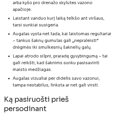
arba kyšo pro drenažo skylutes vazono
apačioje.
Laistant vanduo kurį laiką telkšo ant viršaus,
tarsi sunkiai susigeria.
Augalas vysta net tada, kai laistomas reguliariai
– tankus šaknų gumulas gali „nepraleisti“
drėgmės iki smulkesnių šaknelių galų.
Lapai atrodo silpni, praradę gyvybingumą – tai
gali reikšti, kad šaknims sunku pasisavinti
maisto medžiagas.
Augalas vizualiai per didelis savo vazonui,
tampa nestabilus, linksta ar net gali virsti.
Ką pasiruošti prieš
persodinant