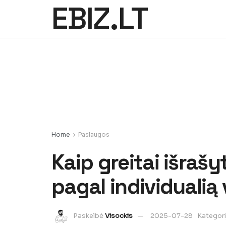
EBIZ.LT
Home
Paslaugos
Kaip greitai išrašy
pagal individualią 
Paskelbė
Visockis
2025-07-28
Kategori