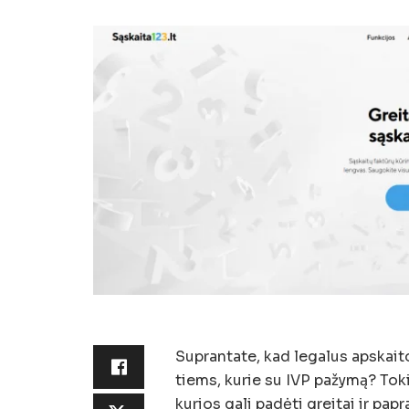
Suprantate, kad legalus apskaito
tiems, kurie su IVP pažymą? Toki
kurios gali padėti greitai ir papr