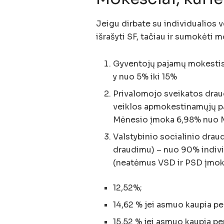
Jeigu dirbate su individualios v
išrašyti SF, tačiau ir sumokėti 
Gyventojų pajamų mokestis 
y nuo 5% iki 15%
Privalomojo sveikatos drau
veiklos apmokestinamųjų p
Mėnesio įmoka 6,98% nuo
Valstybinio socialinio drau
draudimu) – nuo 90% indiv
(neatėmus VSD ir PSD įmok
12,52%;
14,62 % jei asmuo kaupia pe
15,52 % jei asmuo kaupia pe