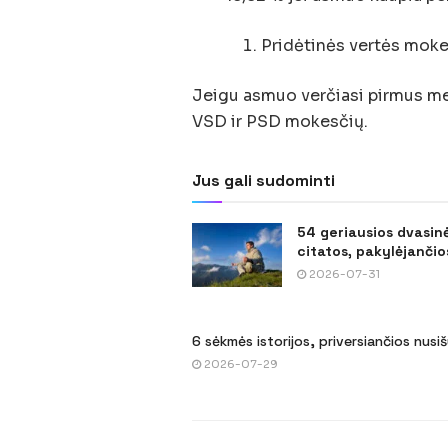
Pridėtinės vertės moke
Jeigu asmuo verčiasi pirmus met
VSD ir PSD mokesčių.
Jus gali sudominti
54 geriausios dvasin
citatos, pakylėjančios
2026-07-31
6 sėkmės istorijos, priversiančios nusi
2026-07-29