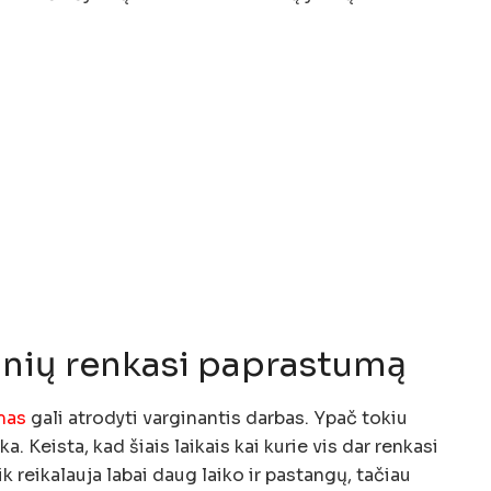
nių renkasi paprastumą
mas
gali atrodyti varginantis darbas. Ypač tokiu
a. Keista, kad šiais laikais kai kurie vis dar renkasi
ik reikalauja labai daug laiko ir pastangų, tačiau