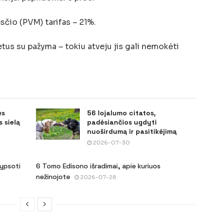
sčio (PVM) tarifas – 21%.
us su pažyma – tokiu atveju jis gali nemokėti
ės
56 lojalumo citatos,
 sielą
padėsiančios ugdyti
nuoširdumą ir pasitikėjimą
2026-07-30
šypsoti
6 Tomo Edisono išradimai, apie kuriuos
nežinojote
2026-07-28