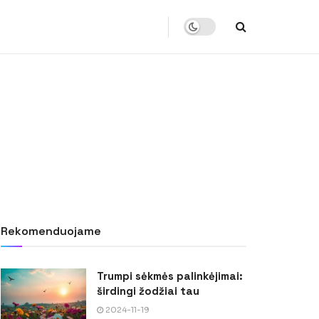
Rekomenduojame
Trumpi sėkmės palinkėjimai:
širdingi žodžiai tau
2024-11-19