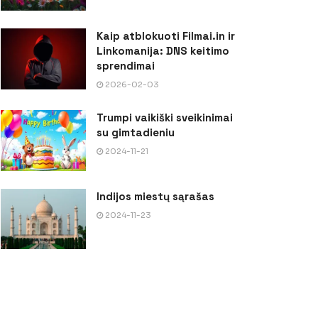
Kaip atblokuoti Filmai.in ir
Linkomanija: DNS keitimo
sprendimai
2026-02-03
Trumpi vaikiški sveikinimai
su gimtadieniu
2024-11-21
Indijos miestų sąrašas
2024-11-23