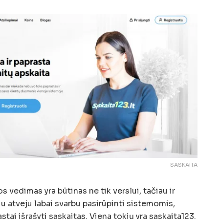
SASKAITA
s vedimas yra būtinas ne tik verslui, tačiau ir
u atveju labai svarbu pasirūpinti sistemomis,
astai išrašyti sąskaitas. Viena tokių yra sąskaita123.