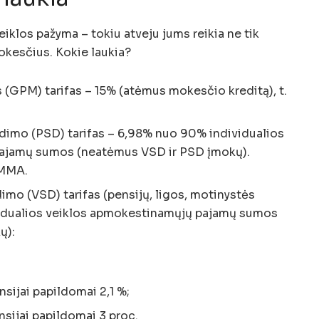
eiklos pažyma – tokiu atveju jums reikia ne tik
mokesčius. Kokie laukia?
(GPM) tarifas – 15% (atėmus mokesčio kreditą), t.
dimo (PSD) tarifas – 6,98% nuo 90% individualios
ajamų sumos (neatėmus VSD ir PSD įmokų).
 MMA.
dimo (VSD) tarifas (pensijų, ligos, motinystės
idualios veiklos apmokestinamųjų pajamų sumos
ų):
nsijai papildomai 2,1 %;
nsijai papildomai 3 proc.