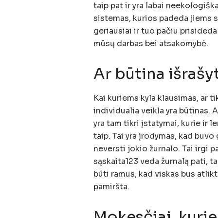
taip pat ir yra labai neekologiš
sistemas, kurios padeda jiems s
geriausiai ir tuo pačiu prisided
mūsų darbas bei atsakomybė.
Ar būtina išrašy
Kai kuriems kyla klausimas, ar ti
individualia veikla yra būtinas. 
yra tam tikri įstatymai, kurie ir 
taip. Tai yra įrodymas, kad buvo 
neversti jokio žurnalo. Tai irgi 
sąskaita123 veda žurnalą pati, t
būti ramus, kad viskas bus atlikta
pamiršta.
Mokesčiai, kurie