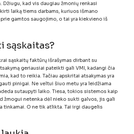
ka. Džiugu, kad vis daugiau žmonių renkasi
kirti laiką tiems darbams, kuriuos išmano
a prie gamtos saugojimo, o tai yra kiekvieno iš
ti sąskaitas?
krai sąskaitų faktūrų išrašymas dirbant su
Atsakymą geriausiai pateikti gali VMI, kadangi čia
lemia, kad to reikia. Tačiau apskritai atsakymas yra
gauti pinigai. Ne veltui šiuo metu yra leidžiama
padeda sutaupyti laiko. Tiesa, tokios sistemos kaip
ad žmogui netenka dėl nieko sukti galvos, jis gali
 tinkamai. O ne tik atlikta. Tai irgi daugelis
 laukia