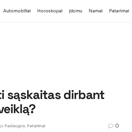
Automobiliai
Horoskopai
Įdomu
Namai
Patarimai
ti sąskaitas dirbant
veiklą?
0
ja
Paslaugos
,
Patarimai