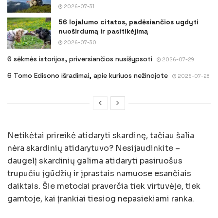
2026-07-31
56 lojalumo citatos, padėsiančios ugdyti
nuoširdumą ir pasitikėjimą
2026-07-30
6 sėkmės istorijos, priversiančios nusišypsoti
2026-07-29
6 Tomo Edisono išradimai, apie kuriuos nežinojote
2026-07-28
Netikėtai prireikė atidaryti skardinę, tačiau šalia
nėra skardinių atidarytuvo? Nesijaudinkite –
daugelį skardinių galima atidaryti pasiruošus
trupučiu įgūdžių ir įprastais namuose esančiais
daiktais. Šie metodai praverčia tiek virtuvėje, tiek
gamtoje, kai įrankiai tiesiog nepasiekiami ranka.