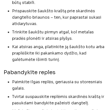
būtų stabili.
Prispauskite šaukšto kraštą prie skardinės
dangtelio briaunos – ten, kur paprastai sukasi
atidarytuvas.
Trinkite šaukštu pirmyn atgal, kol metalas
pradės plonėti ir atsiras plyšys.
Kai atsiras anga, platinkite ją šaukšto kotu arba
praplėškite iki pakankamo dydžio, kad
galėtumėte išimti turinį.
Pabandykite reples
Paimkite ilgas replės, geriausia su storesniais
galais.
Tvirtai suspauskite replėmis skardinės kraštą ir
pasukdami bandykite pažeisti dangtelį.