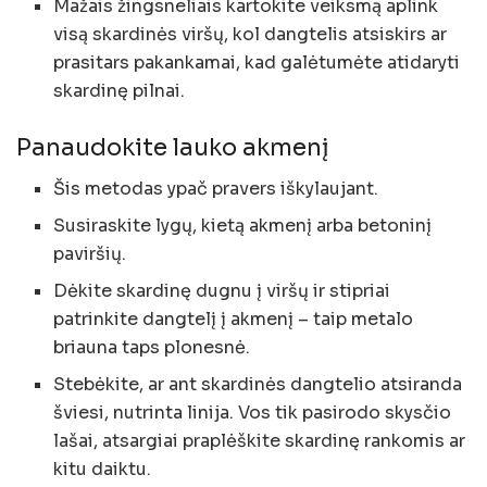
Mažais žingsneliais kartokite veiksmą aplink
visą skardinės viršų, kol dangtelis atsiskirs ar
prasitars pakankamai, kad galėtumėte atidaryti
skardinę pilnai.
Panaudokite lauko akmenį
Šis metodas ypač pravers iškylaujant.
Susiraskite lygų, kietą akmenį arba betoninį
paviršių.
Dėkite skardinę dugnu į viršų ir stipriai
patrinkite dangtelį į akmenį – taip metalo
briauna taps plonesnė.
Stebėkite, ar ant skardinės dangtelio atsiranda
šviesi, nutrinta linija. Vos tik pasirodo skysčio
lašai, atsargiai praplėškite skardinę rankomis ar
kitu daiktu.