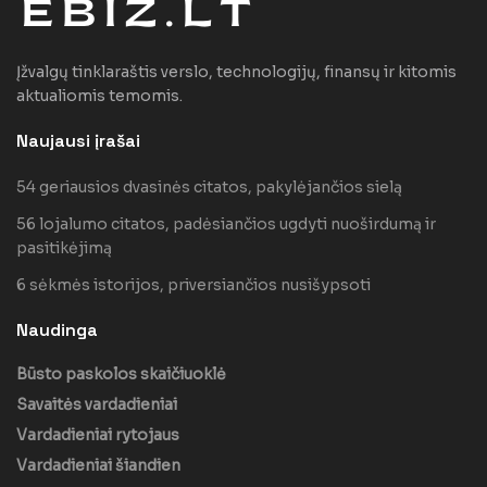
Įžvalgų tinklaraštis verslo, technologijų, finansų ir kitomis
aktualiomis temomis.
Naujausi įrašai
54 geriausios dvasinės citatos, pakylėjančios sielą
56 lojalumo citatos, padėsiančios ugdyti nuoširdumą ir
pasitikėjimą
6 sėkmės istorijos, priversiančios nusišypsoti
Naudinga
Būsto paskolos skaičiuoklė
Savaitės vardadieniai
Vardadieniai rytojaus
Vardadieniai šiandien