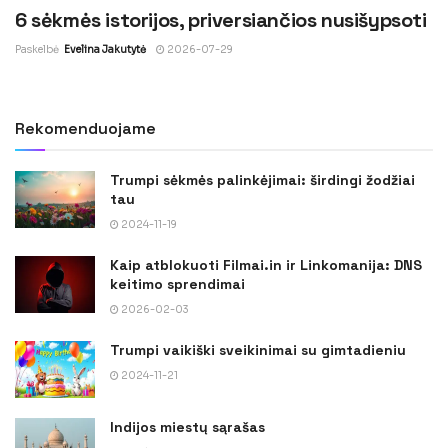
6 sėkmės istorijos, priversiančios nusišypsoti
Paskelbė
Evelina Jakutytė
2026-07-29
Rekomenduojame
Trumpi sėkmės palinkėjimai: širdingi žodžiai
tau
2024-11-19
Kaip atblokuoti Filmai.in ir Linkomanija: DNS
keitimo sprendimai
2026-02-03
Trumpi vaikiški sveikinimai su gimtadieniu
2024-11-21
Indijos miestų sąrašas