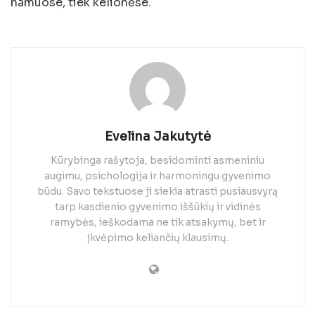
namuose, tiek kelionėse.
Evelina Jakutytė
Kūrybinga rašytoja, besidominti asmeniniu
augimu, psichologija ir harmoningu gyvenimo
būdu. Savo tekstuose ji siekia atrasti pusiausvyrą
tarp kasdienio gyvenimo iššūkių ir vidinės
ramybės, ieškodama ne tik atsakymų, bet ir
įkvėpimo keliančių klausimų.