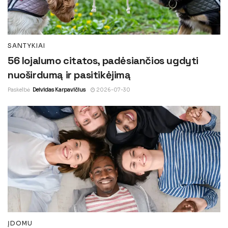
SANTYKIAI
56 lojalumo citatos, padėsiančios ugdyti
nuoširdumą ir pasitikėjimą
Paskelbė
Deividas Karpavičius
2026-07-30
ĮDOMU