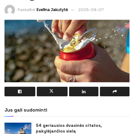
Paskelbė
Evelina Jakutytė
2025-09-07
Jus gali sudominti
54 geriausios dvasinės citatos,
pakylėjančios sielą