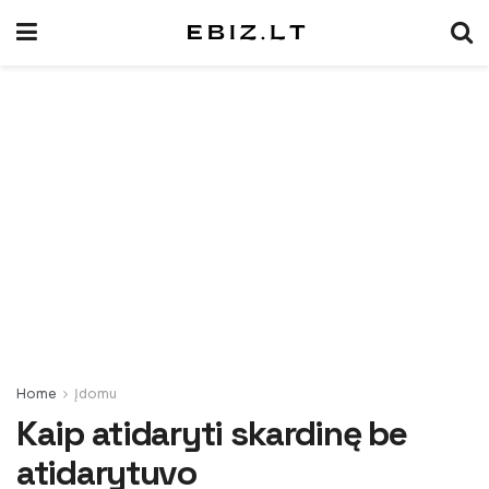
Home
Įdomu
Kaip atidaryti skardinę be
atidarytuvo