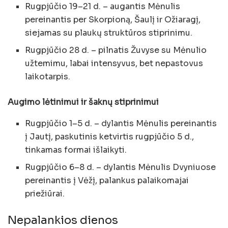
Rugpjūčio 19–21 d. – augantis Mėnulis
pereinantis per Skorpioną, Šaulį ir Ožiaragį,
siejamas su plaukų struktūros stiprinimu.
Rugpjūčio 28 d. – pilnatis Žuvyse su Mėnulio
užtemimu, labai intensyvus, bet nepastovus
laikotarpis.
Augimo lėtinimui ir šaknų stiprinimui
Rugpjūčio 1–5 d. – dylantis Mėnulis pereinantis
į Jautį, paskutinis ketvirtis rugpjūčio 5 d.,
tinkamas formai išlaikyti.
Rugpjūčio 6–8 d. – dylantis Mėnulis Dvyniuose
pereinantis į Vėžį, palankus palaikomajai
priežiūrai.
Nepalankios dienos