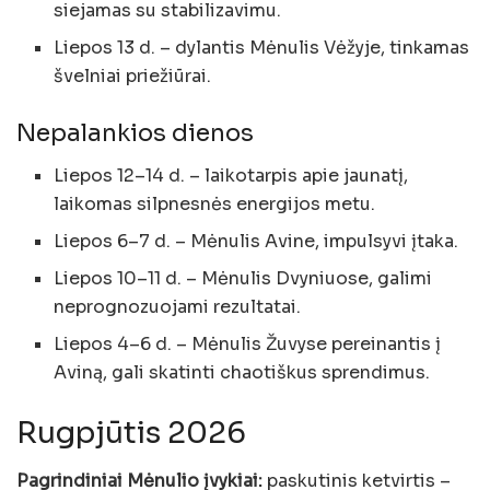
siejamas su stabilizavimu.
Liepos 13 d. – dylantis Mėnulis Vėžyje, tinkamas
švelniai priežiūrai.
Nepalankios dienos
Liepos 12–14 d. – laikotarpis apie jaunatį,
laikomas silpnesnės energijos metu.
Liepos 6–7 d. – Mėnulis Avine, impulsyvi įtaka.
Liepos 10–11 d. – Mėnulis Dvyniuose, galimi
neprognozuojami rezultatai.
Liepos 4–6 d. – Mėnulis Žuvyse pereinantis į
Aviną, gali skatinti chaotiškus sprendimus.
Rugpjūtis 2026
Pagrindiniai Mėnulio įvykiai:
paskutinis ketvirtis –