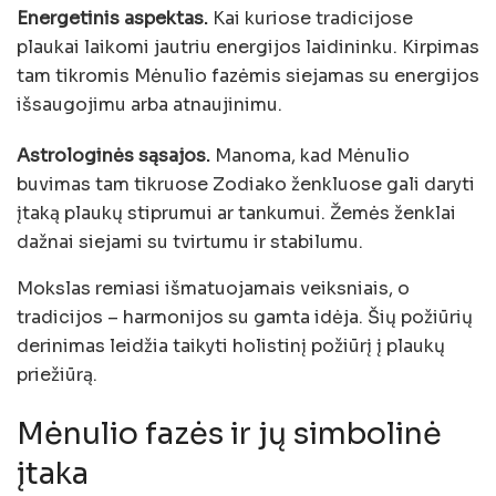
Energetinis aspektas.
Kai kuriose tradicijose
plaukai laikomi jautriu energijos laidininku. Kirpimas
tam tikromis Mėnulio fazėmis siejamas su energijos
išsaugojimu arba atnaujinimu.
Astrologinės sąsajos.
Manoma, kad Mėnulio
buvimas tam tikruose Zodiako ženkluose gali daryti
įtaką plaukų stiprumui ar tankumui. Žemės ženklai
dažnai siejami su tvirtumu ir stabilumu.
Mokslas remiasi išmatuojamais veiksniais, o
tradicijos – harmonijos su gamta idėja. Šių požiūrių
derinimas leidžia taikyti holistinį požiūrį į plaukų
priežiūrą.
Mėnulio fazės ir jų simbolinė
įtaka