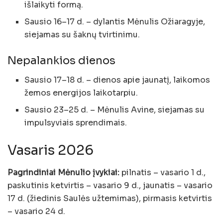
išlaikyti formą.
Sausio 16–17 d. – dylantis Mėnulis Ožiaragyje,
siejamas su šaknų tvirtinimu.
Nepalankios dienos
Sausio 17–18 d. – dienos apie jaunatį, laikomos
žemos energijos laikotarpiu.
Sausio 23–25 d. – Mėnulis Avine, siejamas su
impulsyviais sprendimais.
Vasaris 2026
Pagrindiniai Mėnulio įvykiai:
pilnatis – vasario 1 d.,
paskutinis ketvirtis – vasario 9 d., jaunatis – vasario
17 d. (žiedinis Saulės užtemimas), pirmasis ketvirtis
– vasario 24 d.