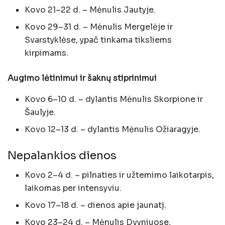
Kovo 21–22 d. – Mėnulis Jautyje.
Kovo 29–31 d. – Mėnulis Mergelėje ir
Svarstyklėse, ypač tinkama tiksliems
kirpimams.
Augimo lėtinimui ir šaknų stiprinimui
Kovo 6–10 d. – dylantis Mėnulis Skorpione ir
Šaulyje.
Kovo 12–13 d. – dylantis Mėnulis Ožiaragyje.
Nepalankios dienos
Kovo 2–4 d. – pilnaties ir užtemimo laikotarpis,
laikomas per intensyviu.
Kovo 17–18 d. – dienos apie jaunatį.
Kovo 23–24 d. – Mėnulis Dvyniuose,