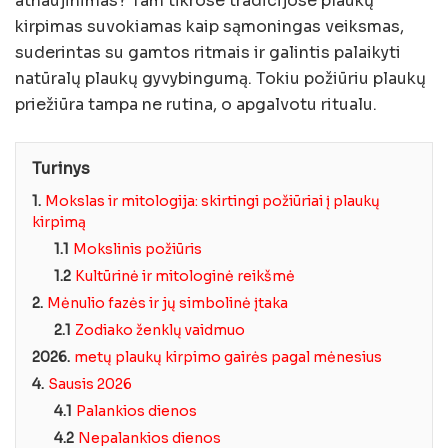
atnaujinimas? Tam tikrose tradicijose plaukų
kirpimas suvokiamas kaip sąmoningas veiksmas,
suderintas su gamtos ritmais ir galintis palaikyti
natūralų plaukų gyvybingumą. Tokiu požiūriu plaukų
priežiūra tampa ne rutina, o apgalvotu ritualu.
Turinys
1.
Mokslas ir mitologija: skirtingi požiūriai į plaukų
kirpimą
1.1
Mokslinis požiūris
1.2
Kultūrinė ir mitologinė reikšmė
2.
Mėnulio fazės ir jų simbolinė įtaka
2.1
Zodiako ženklų vaidmuo
2026.
metų plaukų kirpimo gairės pagal mėnesius
4.
Sausis 2026
4.1
Palankios dienos
4.2
Nepalankios dienos