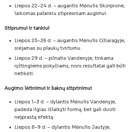
Liepos 22–24 d. – augantis Mėnulis Skorpione,
laikomas palankiu stipresniam augimui.
Stiprumui ir tankiui
Liepos 25–26 d. – augantis Mėnulis Ožiaragyje,
siejamas su plaukų tvirtumu.
Liepos 29 d. – pilnatis Vandenyje, tinkama
ryžtingiems pokyčiams, nors rezultatai gali būti
netikėti.
Augimo lėtinimui ir šaknų stiprinimui
Liepos 1–3 d. – dylantis Mėnulis Vandenyje,
padeda ilgiau išlaikyti formą, bet gali duoti
neįprastą efektą.
Liepos 8–9 d. – dylantis Mėnulis Jautyje,