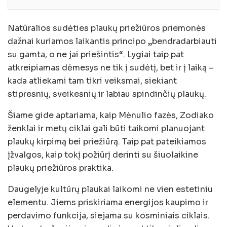
Natūralios sudėties plaukų priežiūros priemonės
dažnai kuriamos laikantis principo „bendradarbiauti
su gamta, o ne jai priešintis“. Lygiai taip pat
atkreipiamas dėmesys ne tik į sudėtį, bet ir į laiką –
kada atliekami tam tikri veiksmai, siekiant
stipresnių, sveikesnių ir labiau spindinčių plaukų.
Šiame gide aptariama, kaip Mėnulio fazės, Zodiako
ženklai ir metų ciklai gali būti taikomi planuojant
plaukų kirpimą bei priežiūrą. Taip pat pateikiamos
įžvalgos, kaip tokį požiūrį derinti su šiuolaikine
plaukų priežiūros praktika.
Daugelyje kultūrų plaukai laikomi ne vien estetiniu
elementu. Jiems priskiriama energijos kaupimo ir
perdavimo funkcija, siejama su kosminiais ciklais.