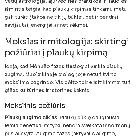
Vedų astrologija, ajurvedinės praktikos ir liaudies
išmintis teigia, kad plaukų kirpimas tinkamu metu
gali turėti įtakos ne tik jų būklei, bet ir bendrai
savijautai, energijai ar net sėkmei.
Mokslas ir mitologija: skirtingi
požiūriai į plaukų kirpimą
Idėja, kad Mėnulio fazės tiesiogiai veikia plaukų
augimą, šiuolaikinėje biologijoje neturi tvirto
mokslinio pagrindo. Vis dėlto tokie įsitikinimai turi
gilias kultūrines ir istorines šaknis.
Mokslinis požiūris
Plaukų augimo ciklas.
Plaukų būklę daugiausia
lemia genetika, mityba, bendra sveikata ir hormonų
pusiausvyra. Augimo fazės (aktyvaus augimo,