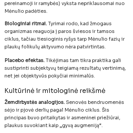
pereinamoji ir ramybės) vyksta nepriklausomai nuo
Mėnulio padėties.
Biologiniai ritmai.
Tyrimai rodo, kad žmogaus
organizmas reaguoja į paros šviesos ir tamsos
ciklus, tačiau tiesioginis ryšys tarp Mėnulio fazių ir
plaukų folikulų aktyvumo nėra patvirtintas.
Placebo efektas.
Tikėjimas tam tikra praktika gali
sustiprinti subjektyvų teigiamą rezultatų vertinimą,
net jei objektyvūs pokyčiai minimalūs.
Kultūrinė ir mitologinė reikšmė
Žemdirbystės analogijos.
Senovės bendruomenės
sėjo ir pjovė derlių pagal Mėnulio ciklus. Šis
principas buvo pritaikytas ir asmeninei priežiūrai,
plaukus suvokiant kaip „gyvą augmeniją“.