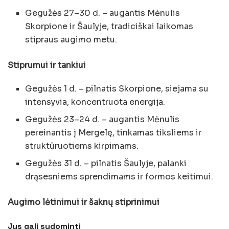
Gegužės 27–30 d. – augantis Mėnulis
Skorpione ir Šaulyje, tradiciškai laikomas
stipraus augimo metu.
Stiprumui ir tankiui
Gegužės 1 d. – pilnatis Skorpione, siejama su
intensyvia, koncentruota energija.
Gegužės 23–24 d. – augantis Mėnulis
pereinantis į Mergelę, tinkamas tiksliems ir
struktūruotiems kirpimams.
Gegužės 31 d. – pilnatis Šaulyje, palanki
drąsesniems sprendimams ir formos keitimui.
Augimo lėtinimui ir šaknų stiprinimui
Jus gali sudominti