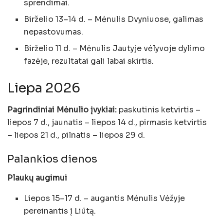
sprendimai.
Birželio 13–14 d. – Mėnulis Dvyniuose, galimas
nepastovumas.
Birželio 11 d. – Mėnulis Jautyje vėlyvoje dylimo
fazėje, rezultatai gali labai skirtis.
Liepa 2026
Pagrindiniai Mėnulio įvykiai:
paskutinis ketvirtis –
liepos 7 d., jaunatis – liepos 14 d., pirmasis ketvirtis
– liepos 21 d., pilnatis – liepos 29 d.
Palankios dienos
Plaukų augimui
Liepos 15–17 d. – augantis Mėnulis Vėžyje
pereinantis į Liūtą.