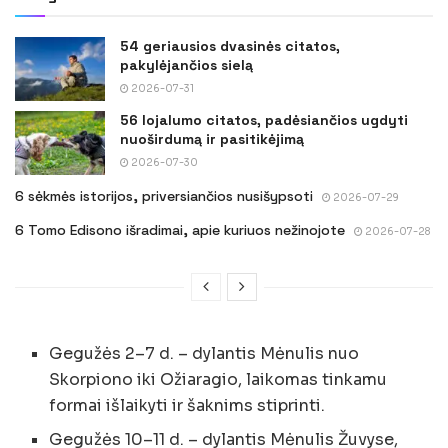
54 geriausios dvasinės citatos,
pakylėjančios sielą
2026-07-31
56 lojalumo citatos, padėsiančios ugdyti
nuoširdumą ir pasitikėjimą
2026-07-30
6 sėkmės istorijos, priversiančios nusišypsoti
2026-07-29
6 Tomo Edisono išradimai, apie kuriuos nežinojote
2026-07-28
Gegužės 2–7 d. – dylantis Mėnulis nuo
Skorpiono iki Ožiaragio, laikomas tinkamu
formai išlaikyti ir šaknims stiprinti.
Gegužės 10–11 d. – dylantis Mėnulis Žuvyse,