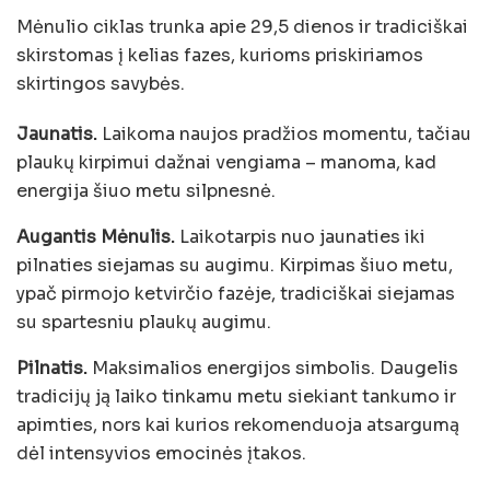
Mėnulio ciklas trunka apie 29,5 dienos ir tradiciškai
skirstomas į kelias fazes, kurioms priskiriamos
skirtingos savybės.
Jaunatis.
Laikoma naujos pradžios momentu, tačiau
plaukų kirpimui dažnai vengiama – manoma, kad
energija šiuo metu silpnesnė.
Augantis Mėnulis.
Laikotarpis nuo jaunaties iki
pilnaties siejamas su augimu. Kirpimas šiuo metu,
ypač pirmojo ketvirčio fazėje, tradiciškai siejamas
su spartesniu plaukų augimu.
Pilnatis.
Maksimalios energijos simbolis. Daugelis
tradicijų ją laiko tinkamu metu siekiant tankumo ir
apimties, nors kai kurios rekomenduoja atsargumą
dėl intensyvios emocinės įtakos.