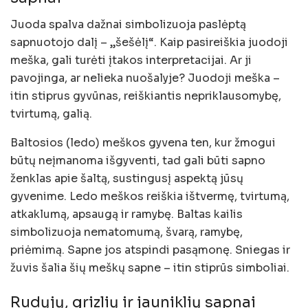
Juoda spalva dažnai simbolizuoja paslėptą
sapnuotojo dalį – „šešėlį“. Kaip pasireiškia juodoji
meška, gali turėti įtakos interpretacijai. Ar ji
pavojinga, ar nelieka nuošalyje? Juodoji meška –
itin stiprus gyvūnas, reiškiantis nepriklausomybę,
tvirtumą, galią.
Baltosios (ledo) meškos gyvena ten, kur žmogui
būtų neįmanoma išgyventi, tad gali būti sapno
ženklas apie šaltą, sustingusį aspektą jūsų
gyvenime. Ledo meškos reiškia ištvermę, tvirtumą,
atkaklumą, apsaugą ir ramybę. Baltas kailis
simbolizuoja nematomumą, švarą, ramybę,
priėmimą. Sapne jos atspindi pasąmonę. Sniegas ir
žuvis šalia šių meškų sapne – itin stiprūs simboliai.
Rudųjų, grizlių ir jauniklių sapnai