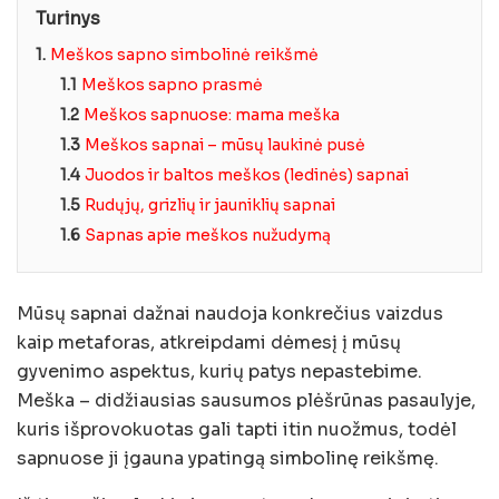
Turinys
1.
Meškos sapno simbolinė reikšmė
1.1
Meškos sapno prasmė
1.2
Meškos sapnuose: mama meška
1.3
Meškos sapnai – mūsų laukinė pusė
1.4
Juodos ir baltos meškos (ledinės) sapnai
1.5
Rudųjų, grizlių ir jauniklių sapnai
1.6
Sapnas apie meškos nužudymą
Mūsų sapnai dažnai naudoja konkrečius vaizdus
kaip metaforas, atkreipdami dėmesį į mūsų
gyvenimo aspektus, kurių patys nepastebime.
Meška – didžiausias sausumos plėšrūnas pasaulyje,
kuris išprovokuotas gali tapti itin nuožmus, todėl
sapnuose ji įgauna ypatingą simbolinę reikšmę.