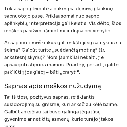
Tokia sapnų tematika nukreipia dėmesį į laukinę
sapnuotojo pusę. Priklausomai nuo sapno
aplinkybių, interpretacija gali keistis. Vis dėlto, šios
meškos pasižymi išmintimi ir drąsa bei vienybe.
Ar sapnuoti meškiukus gali reikšti jūsų santykius su
šeima? Galbūt turite „suėdančią motiną“ (žr.
ankstesnį skyrių)? Nors jaunikliai nekalti, jie
apsaugoti stiprios mamos. Priartėję per arti, galite
pakliūti į jos glėbį – būti „praryti“.
Sapnas apie meškos nužudymą
Tai iš tiesų pozityvus sapnas, reiškiantis
susidorojimą su grėsme, kuri anksčiau kėlė baimę.
Galbūt anksčiau tai buvo galinga jėga jūsų
gyvenime ar net kitų asmenų, kurie turėjo įtakos
jums.