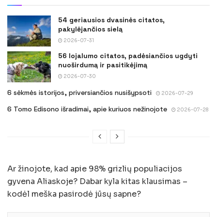
54 geriausios dvasinės citatos,
pakylėjančios sielą
2026-07-31
56 lojalumo citatos, padėsiančios ugdyti
nuoširdumą ir pasitikėjimą
2026-07-30
6 sėkmės istorijos, priversiančios nusišypsoti
2026-07-29
6 Tomo Edisono išradimai, apie kuriuos nežinojote
2026-07-28
Ar žinojote, kad apie 98% grizlių populiacijos
gyvena Aliaskoje? Dabar kyla kitas klausimas –
kodėl meška pasirodė jūsų sapne?