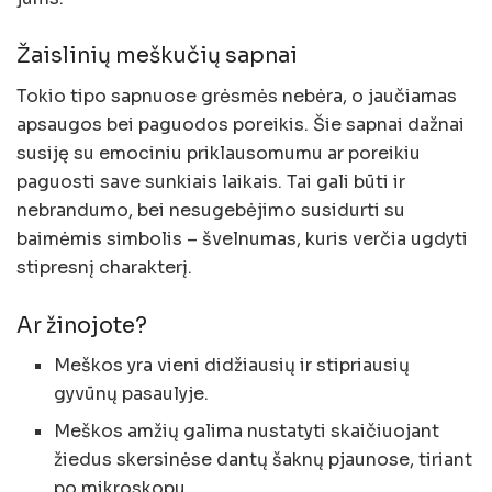
Žaislinių meškučių sapnai
Tokio tipo sapnuose grėsmės nebėra, o jaučiamas
apsaugos bei paguodos poreikis. Šie sapnai dažnai
susiję su emociniu priklausomumu ar poreikiu
paguosti save sunkiais laikais. Tai gali būti ir
nebrandumo, bei nesugebėjimo susidurti su
baimėmis simbolis – švelnumas, kuris verčia ugdyti
stipresnį charakterį.
Ar žinojote?
Meškos yra vieni didžiausių ir stipriausių
gyvūnų pasaulyje.
Meškos amžių galima nustatyti skaičiuojant
žiedus skersinėse dantų šaknų pjaunose, tiriant
po mikroskopu.