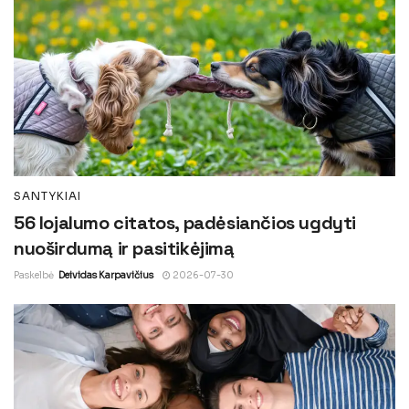
SANTYKIAI
56 lojalumo citatos, padėsiančios ugdyti
nuoširdumą ir pasitikėjimą
Paskelbė
Deividas Karpavičius
2026-07-30