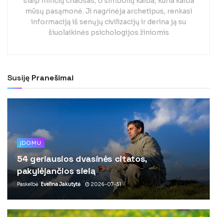
šiaip minčių chaosas, o simbolių kalba, kuria kalba
mūsų pasąmonė. Ji nagrinėja archetipus, renkasi
informaciją iš senųjų civilizacijų ir derina ją su
šiuolaikinės psichologijos žiniomis
Susiję
Pranešimai
ĮDOMU
54 geriausios dvasinės citatos,
pakylėjančios sielą
Paskelbė
Evelina Jakutytė
2026-07-31