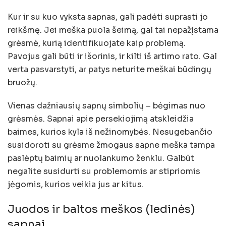
Kur ir su kuo vyksta sapnas, gali padėti suprasti jo
reikšmę. Jei meška puola šeimą, gal tai nepažįstama
grėsmė, kurią identifikuojate kaip problemą.
Pavojus gali būti ir išorinis, ir kilti iš artimo rato. Gal
verta pasvarstyti, ar patys neturite meškai būdingų
bruožų.
Vienas dažniausių sapnų simbolių – bėgimas nuo
grėsmės. Sapnai apie persekiojimą atskleidžia
baimes, kurios kyla iš nežinomybės. Nesugebančio
susidoroti su grėsme žmogaus sapne meška tampa
paslėptų baimių ar nuolankumo ženklu. Galbūt
negalite susidurti su problemomis ar stipriomis
jėgomis, kurios veikia jus ar kitus.
Juodos ir baltos meškos (ledinės)
sapnai