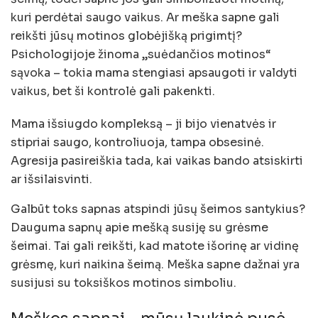
kuri perdėtai saugo vaikus. Ar meška sapne gali
reikšti jūsų motinos globėjišką prigimtį?
Psichologijoje žinoma „suėdančios motinos“
sąvoka – tokia mama stengiasi apsaugoti ir valdyti
vaikus, bet ši kontrolė gali pakenkti.
Mama išsiugdo kompleksą – ji bijo vienatvės ir
stipriai saugo, kontroliuoja, tampa obsesinė.
Agresija pasireiškia tada, kai vaikas bando atsiskirti
ar išsilaisvinti.
Galbūt toks sapnas atspindi jūsų šeimos santykius?
Dauguma sapnų apie mešką susiję su grėsme
šeimai. Tai gali reikšti, kad matote išorinę ar vidinę
grėsmę, kuri naikina šeimą. Meška sapne dažnai yra
susijusi su toksiškos motinos simboliu.