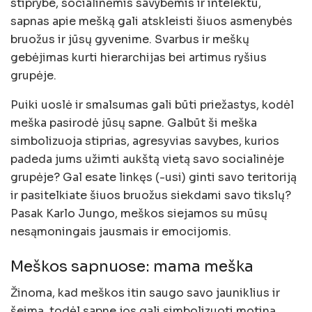
stiprybe, socialinėmis savybėmis ir intelektu,
sapnas apie mešką gali atskleisti šiuos asmenybės
bruožus ir jūsų gyvenime. Svarbus ir meškų
gebėjimas kurti hierarchijas bei artimus ryšius
grupėje.
Puiki uoslė ir smalsumas gali būti priežastys, kodėl
meška pasirodė jūsų sapne. Galbūt ši meška
simbolizuoja stiprias, agresyvias savybes, kurios
padeda jums užimti aukštą vietą savo socialinėje
grupėje? Gal esate linkęs (-usi) ginti savo teritoriją
ir pasitelkiate šiuos bruožus siekdami savo tikslų?
Pasak Karlo Jungo, meškos siejamos su mūsų
nesąmoningais jausmais ir emocijomis.
Meškos sapnuose: mama meška
Žinoma, kad meškos itin saugo savo jauniklius ir
šeimą, todėl sapne jos gali simbolizuoti motiną,