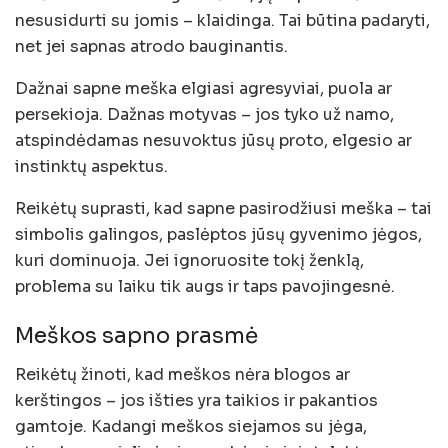
nesusidurti su jomis – klaidinga. Tai būtina padaryti,
net jei sapnas atrodo bauginantis.
Dažnai sapne meška elgiasi agresyviai, puola ar
persekioja. Dažnas motyvas – jos tyko už namo,
atspindėdamas nesuvoktus jūsų proto, elgesio ar
instinktų aspektus.
Reikėtų suprasti, kad sapne pasirodžiusi meška – tai
simbolis galingos, paslėptos jūsų gyvenimo jėgos,
kuri dominuoja. Jei ignoruosite tokį ženklą,
problema su laiku tik augs ir taps pavojingesnė.
Meškos sapno prasmė
Reikėtų žinoti, kad meškos nėra blogos ar
kerštingos – jos išties yra taikios ir pakantios
gamtoje. Kadangi meškos siejamos su jėga,