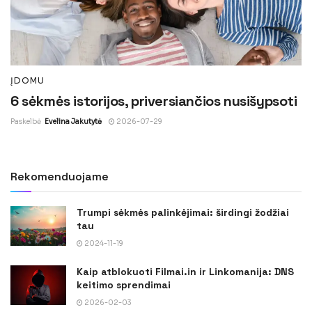
ĮDOMU
6 sėkmės istorijos, priversiančios nusišypsoti
Paskelbė
Evelina Jakutytė
2026-07-29
Rekomenduojame
Trumpi sėkmės palinkėjimai: širdingi žodžiai
tau
2024-11-19
Kaip atblokuoti Filmai.in ir Linkomanija: DNS
keitimo sprendimai
2026-02-03