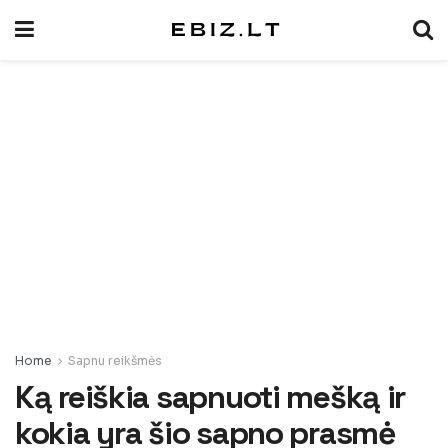
Home
Sapnu reikšmės
Ką reiškia sapnuoti mešką ir
kokia yra šio sapno prasmė