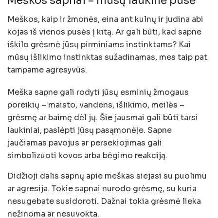
Meškos sapnai – mūsų laukinė pusė
Meškos, kaip ir žmonės, eina ant kulnų ir judina abi
kojas iš vienos pusės į kitą. Ar gali būti, kad sapne
iškilo grėsmė jūsų pirminiams instinktams? Kai
mūsų išlikimo instinktas sužadinamas, mes taip pat
tampame agresyvūs.
Meška sapne gali rodyti jūsų esminių žmogaus
poreikių – maisto, vandens, išlikimo, meilės –
grėsmę ar baimę dėl jų. Šie jausmai gali būti tarsi
laukiniai, paslėpti jūsų pasąmonėje. Sapne
jaučiamas pavojus ar persekiojimas gali
simbolizuoti kovos arba bėgimo reakciją.
Didžioji dalis sapnų apie meškas siejasi su puolimu
ar agresija. Tokie sapnai nurodo grėsmę, su kuria
nesugebate susidoroti. Dažnai tokia grėsmė lieka
nežinoma ar nesuvokta.