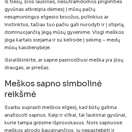
Iš tiesų, šios laukinės, nesutramdomos prigimties
gyvūnas atkreipia dėmesį į mūsų pačių
nesąmoningus elgesio bruožus, polinkius ar
instinktus, tačiau tuo pačiu gali nurodyti ir į stiprią,
dominuojančią jėgą mūsų gyvenime. Visgi meškos
jėga kartais siejama ir su kelrode į sėkmę – medų
mūsų kasdienybėje.
Išsiaiškinkite, ar sapne pasirodžiusi meška yra jūsų
draugas, ar priešas.
Meškos sapno simbolinė
reikšmė
Svarbu suprasti meškos elgesį, kad būtų galima
analizuoti sapnus. Kaip ir vilkai, tai laukiniai gyvūnai,
kurie tampa grėsme išprovokavus. Nors sapnuose
meškos atrodo bauginančios, jų nepastebėti ir