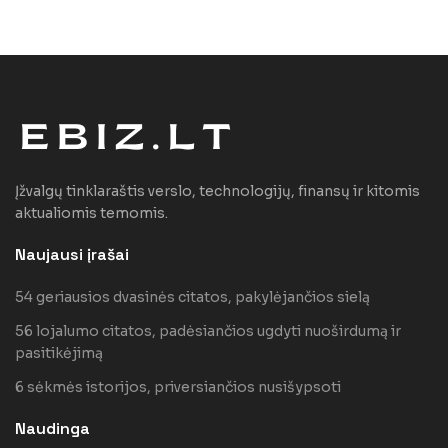
Įžvalgų tinklaraštis verslo, technologijų, finansų ir kitomis
aktualiomis temomis.
Naujausi įrašai
54 geriausios dvasinės citatos, pakylėjančios sielą
56 lojalumo citatos, padėsiančios ugdyti nuoširdumą ir
pasitikėjimą
6 sėkmės istorijos, priversiančios nusišypsoti
Naudinga