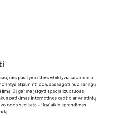
ti
o, nes pasižymi išties efektyvia sudėtimi ir
 norintys atjauninti odą, apsaugoti nuo žalingų
ėjimą. Jį galima įsigyti specializuotuose
kus patikimas internetines grožio ar vaistinių
savo odos sveikatą – ilgalaikis sprendimas
 odą.