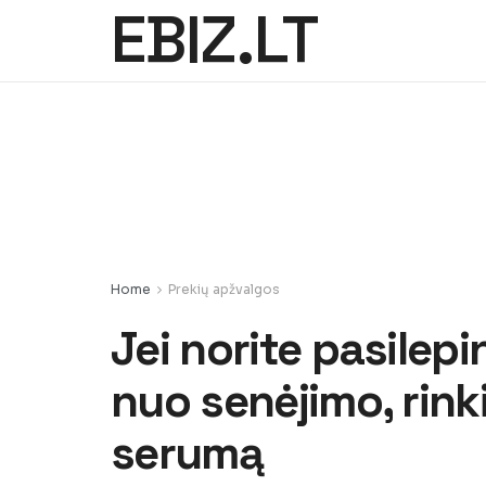
EBIZ.LT
Home
Prekių apžvalgos
Jei norite pasilepi
nuo senėjimo, rink
serumą