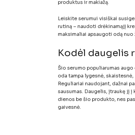
produktus ir makiažą.
Leiskite serumui visiškai susige
rutiną – naudoti drėkinamąjį kr
maksimaliai apsaugoti odą nuo ž
Kodėl daugelis 
Šio serumo populiarumas augo dė
oda tampa lygesnė, skaistesnė, 
Reguliariai naudojant, dažnai pa
sausumas. Daugelis, įtraukę jį į
dienos be šio produkto, nes past
gaivesnė.