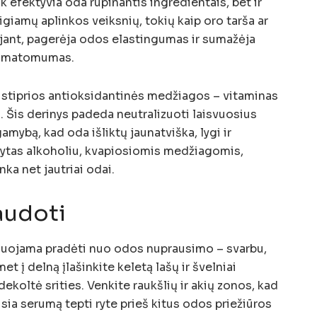
 efektyvia oda rūpinantis ingredientais, bet ir
iamų aplinkos veiksnių, tokių kaip oro tarša ar
ojant, pagerėja odos elastingumas ir sumažėja
jų matomumas.
 stiprios antioksidantinės medžiagos – vitaminas
s. Šis derinys padeda neutralizuoti laisvuosius
amybą, kad oda išliktų jaunatviška, lygi ir
ytas alkoholiu, kvapiosiomis medžiagomis,
nka net jautriai odai.
audoti
uojama pradėti nuo odos nuprausimo – svarbu,
et į delną įlašinkite keletą lašų ir švelniai
 dekoltė srities. Venkite raukšlių ir akių zonos, kad
ia serumą tepti ryte prieš kitus odos priežiūros