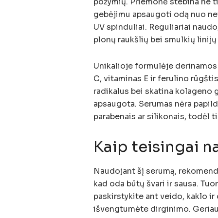
požymių. Priemonė stebina ne tik
gebėjimu apsaugoti odą nuo neig
UV spinduliai. Reguliariai naud
plonų raukšlių bei smulkių lini
Unikalioje formulėje derinamos
C, vitaminas E ir ferulino rūgšti
radikalus bei skatina kolageno g
apsaugota. Serumas nėra papild
parabenais ar silikonais, todėl ti
Kaip teisingai n
Naudojant šį serumą, rekomend
kad oda būtų švari ir sausa. Tuom
paskirstykite ant veido, kaklo ir
išvengtumėte dirginimo. Geriaus