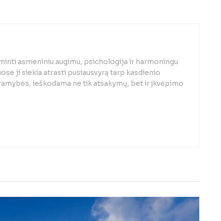
minti asmeniniu augimu, psichologija ir harmoningu
se ji siekia atrasti pusiausvyrą tarp kasdienio
 ramybės, ieškodama ne tik atsakymų, bet ir įkvėpimo