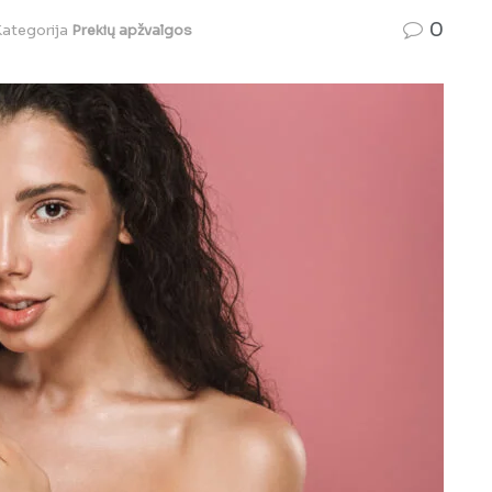
0
ategorija
Prekių apžvalgos