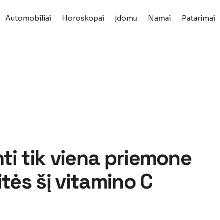
Automobiliai
Horoskopai
Įdomu
Namai
Patarimai
nti tik viena priemone
itės šį vitamino C