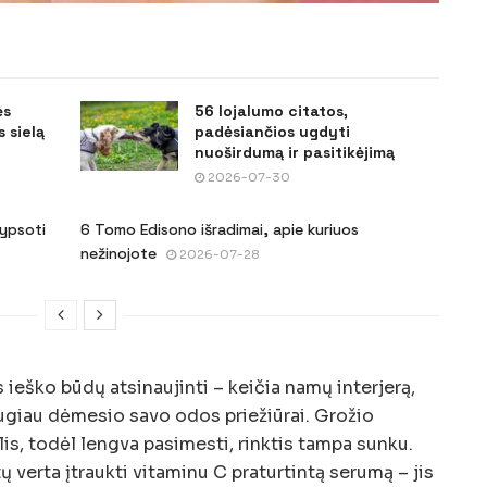
ės
56 lojalumo citatos,
 sielą
padėsiančios ugdyti
nuoširdumą ir pasitikėjimą
2026-07-30
šypsoti
6 Tomo Edisono išradimai, apie kuriuos
nežinojote
2026-07-28
ieško būdų atsinaujinti – keičia namų interjerą,
augiau dėmesio savo odos priežiūrai. Grožio
is, todėl lengva pasimesti, rinktis tampa sunku.
ų verta įtraukti vitaminu C praturtintą serumą – jis