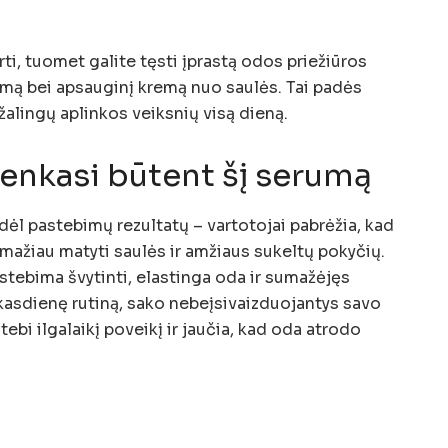
rti, tuomet galite tęsti įprastą odos priežiūros
emą bei apsauginį kremą nuo saulės. Tai padės
alingų aplinkos veiksnių visą dieną.
renkasi būtent šį serumą
l pastebimų rezultatų – vartotojai pabrėžia, kad
mažiau matyti saulės ir amžiaus sukeltų pokyčių.
stebima švytinti, elastinga oda ir sumažėjęs
 kasdienę rutiną, sako nebeįsivaizduojantys savo
ebi ilgalaikį poveikį ir jaučia, kad oda atrodo