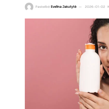
Paskelbė
Evelina Jakutytė
2026-01-02
K