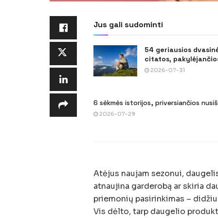
Jus gali sudominti
54 geriausios dvasin
citatos, pakylėjančios
2026-07-31
6 sėkmės istorijos, priversiančios nusi
2026-07-29
Atėjus naujam sezonui, daugelis 
atnaujina garderobą ar skiria d
priemonių pasirinkimas – didžiul
Vis dėlto, tarp daugelio produkt