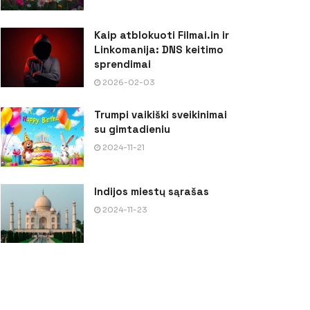
Kaip atblokuoti Filmai.in ir
Linkomanija: DNS keitimo
sprendimai
2026-02-03
Trumpi vaikiški sveikinimai
su gimtadieniu
2024-11-21
Indijos miestų sąrašas
2024-11-23