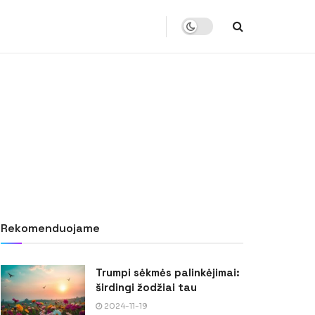
Rekomenduojame
Trumpi sėkmės palinkėjimai:
širdingi žodžiai tau
2024-11-19