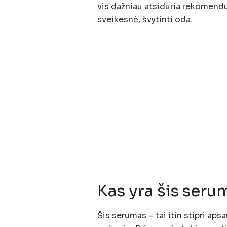
vis dažniau atsiduria rekomend
sveikesnė, švytinti oda.
Kas yra šis seru
Šis serumas – tai itin stipri ap