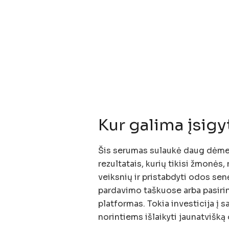
Kur galima įsigy
Šis serumas sulaukė daug dėmesi
rezultatais, kurių tikisi žmonės,
veiksnių ir pristabdyti odos sen
pardavimo taškuose arba pasirin
platformas. Tokia investicija į 
norintiems išlaikyti jaunatvišką