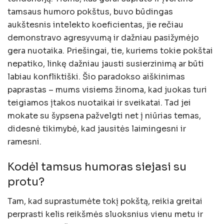
tamsaus humoro pokštus, buvo būdingas
aukštesnis intelekto koeficientas, jie rečiau
demonstravo agresyvumą ir dažniau pasižymėjo
gera nuotaika. Priešingai, tie, kuriems tokie pokštai
nepatiko, linkę dažniau jausti susierzinimą ar būti
labiau konfliktiški. Šio paradokso aiškinimas
paprastas – mums visiems žinoma, kad juokas turi
teigiamos įtakos nuotaikai ir sveikatai. Tad jei
mokate su šypsena pažvelgti net į niūrias temas,
didesnė tikimybė, kad jausitės laimingesni ir
ramesni.
Kodėl tamsus humoras siejasi su
protu?
Tam, kad suprastumėte tokį pokštą, reikia greitai
perprasti kelis reikšmės sluoksnius vienu metu ir