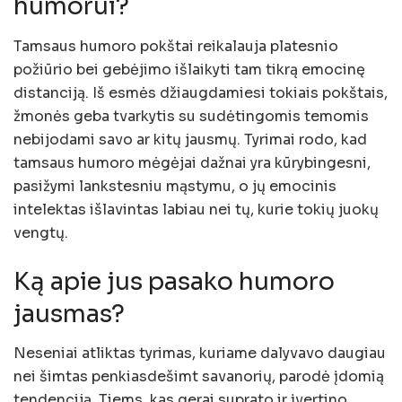
humorui?
Tamsaus humoro pokštai reikalauja platesnio
požiūrio bei gebėjimo išlaikyti tam tikrą emocinę
distanciją. Iš esmės džiaugdamiesi tokiais pokštais,
žmonės geba tvarkytis su sudėtingomis temomis
nebijodami savo ar kitų jausmų. Tyrimai rodo, kad
tamsaus humoro mėgėjai dažnai yra kūrybingesni,
pasižymi lankstesniu mąstymu, o jų emocinis
intelektas išlavintas labiau nei tų, kurie tokių juokų
vengtų.
Ką apie jus pasako humoro
jausmas?
Neseniai atliktas tyrimas, kuriame dalyvavo daugiau
nei šimtas penkiasdešimt savanorių, parodė įdomią
tendenciją. Tiems, kas gerai suprato ir įvertino