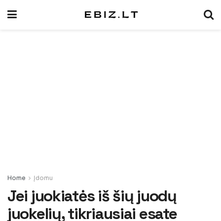
Home
Įdomu
Jei juokiatės iš šių juodų
juokelių, tikriausiai esate