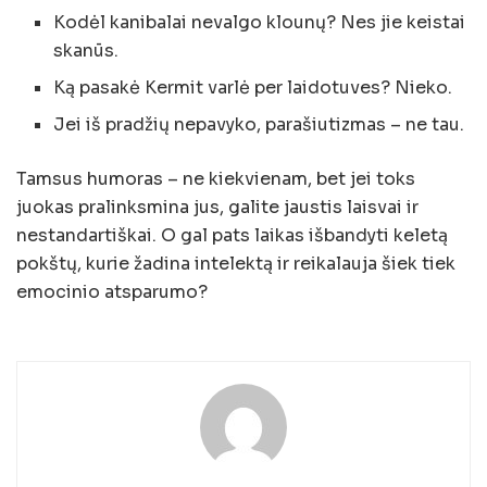
Kodėl kanibalai nevalgo klounų? Nes jie keistai
skanūs.
Ką pasakė Kermit varlė per laidotuves? Nieko.
Jei iš pradžių nepavyko, parašiutizmas – ne tau.
Tamsus humoras – ne kiekvienam, bet jei toks
juokas pralinksmina jus, galite jaustis laisvai ir
nestandartiškai. O gal pats laikas išbandyti keletą
pokštų, kurie žadina intelektą ir reikalauja šiek tiek
emocinio atsparumo?