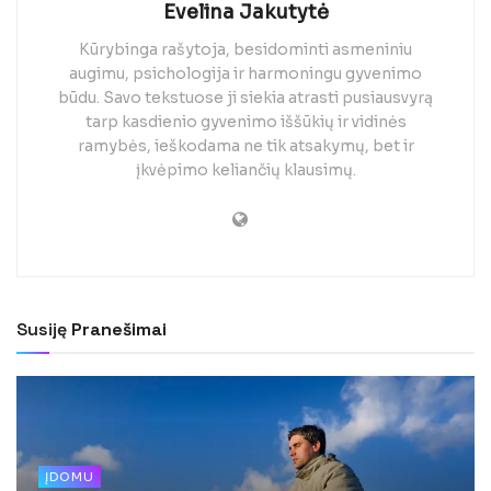
Evelina Jakutytė
Kūrybinga rašytoja, besidominti asmeniniu
augimu, psichologija ir harmoningu gyvenimo
būdu. Savo tekstuose ji siekia atrasti pusiausvyrą
tarp kasdienio gyvenimo iššūkių ir vidinės
ramybės, ieškodama ne tik atsakymų, bet ir
įkvėpimo keliančių klausimų.
Susiję
Pranešimai
ĮDOMU