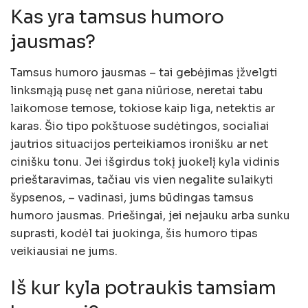
Kas yra tamsus humoro
jausmas?
Tamsus humoro jausmas – tai gebėjimas įžvelgti
linksmąją pusę net gana niūriose, neretai tabu
laikomose temose, tokiose kaip liga, netektis ar
karas. Šio tipo pokštuose sudėtingos, socialiai
jautrios situacijos perteikiamos ironišku ar net
cinišku tonu. Jei išgirdus tokį juokelį kyla vidinis
prieštaravimas, tačiau vis vien negalite sulaikyti
šypsenos, – vadinasi, jums būdingas tamsus
humoro jausmas. Priešingai, jei nejauku arba sunku
suprasti, kodėl tai juokinga, šis humoro tipas
veikiausiai ne jums.
Iš kur kyla potraukis tamsiam