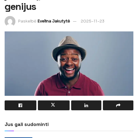
genijus
Paskelbė
Evelina Jakutytė
2025-11-23
Jus gali sudominti