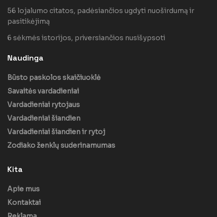
56 lojalumo citatos, padėsiančios ugdyti nuoširdumą ir
pasitikėjimą
6 sėkmės istorijos, priversiančios nusišypsoti
Naudinga
Būsto paskolos skaičiuoklė
Savaitės vardadieniai
Vardadieniai rytojaus
Vardadieniai šiandien
Vardadieniai šiandien ir rytoj
Zodiako ženklų suderinamumas
Kita
Apie mus
Kontaktai
Reklama