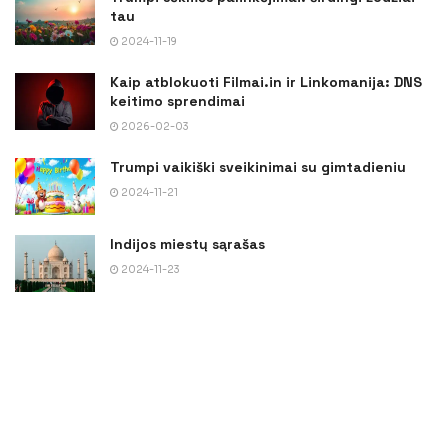
tau
2024-11-19
Kaip atblokuoti Filmai.in ir Linkomanija: DNS
keitimo sprendimai
2026-02-03
Trumpi vaikiški sveikinimai su gimtadieniu
2024-11-21
Indijos miestų sąrašas
2024-11-23