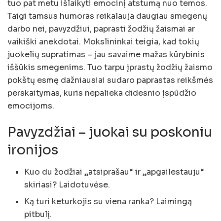
tuo pat metu išlaikyti emocinį atstumą nuo temos.
Taigi tamsus humoras reikalauja daugiau smegenų
darbo nei, pavyzdžiui, paprasti žodžių žaismai ar
vaikiški anekdotai. Mokslininkai teigia, kad tokių
juokelių supratimas – jau savaime mažas kūrybinis
iššūkis smegenims. Tuo tarpu įprastų žodžių žaismo
pokštų esmę dažniausiai sudaro paprastas reikšmės
perskaitymas, kuris nepalieka didesnio įspūdžio
emocijoms.
Pavyzdžiai – juokai su poskoniu
ironijos
Kuo du žodžiai „atsiprašau“ ir „apgailestauju“
skiriasi? Laidotuvėse.
Ką turi keturkojis su viena ranka? Laimingą
pitbulį.