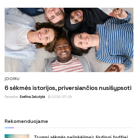
ĮDOMU
6 sėkmės istorijos, priversiančios nusišypsoti
Paskelbė
Evelina Jakutytė
2026-07-29
Rekomenduojame
Trumpi sėkmės palinkėjimai: širdingi žodžiai