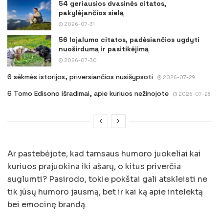
54 geriausios dvasinės citatos,
pakylėjančios sielą
2026-07-31
56 lojalumo citatos, padėsiančios ugdyti
nuoširdumą ir pasitikėjimą
2026-07-30
6 sėkmės istorijos, priversiančios nusišypsoti
2026-07-29
6 Tomo Edisono išradimai, apie kuriuos nežinojote
2026-07-28
Ar pastebėjote, kad tamsaus humoro juokeliai kai
kuriuos prajuokina iki ašarų, o kitus priverčia
suglumti? Pasirodo, tokie pokštai gali atskleisti ne
tik jūsų humoro jausmą, bet ir kai ką apie intelektą
bei emocinę brandą.