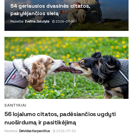
54 geriausios dvasinės citatos,
pakylėjančios sielą
Paskelbė
Evelina Jakutytė
2026-07-31
SANTYKIAI
56 lojalumo citatos, padėsiančios ugdyti
nuoširdumą ir pasitikėjimą
Paskelbė
Deividas Karpavičius
2026-07-30