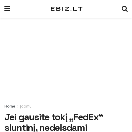
Home
Įdomu
Jei gausite tokį „FedEx“
siuntinį, nedelsdami