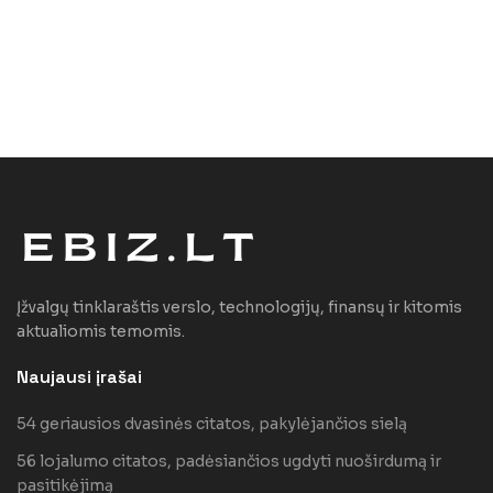
Įžvalgų tinklaraštis verslo, technologijų, finansų ir kitomis
aktualiomis temomis.
Naujausi įrašai
54 geriausios dvasinės citatos, pakylėjančios sielą
56 lojalumo citatos, padėsiančios ugdyti nuoširdumą ir
pasitikėjimą