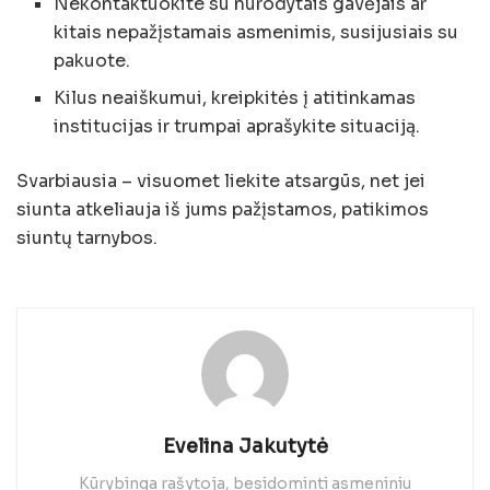
Nekontaktuokite su nurodytais gavėjais ar
kitais nepažįstamais asmenimis, susijusiais su
pakuote.
Kilus neaiškumui, kreipkitės į atitinkamas
institucijas ir trumpai aprašykite situaciją.
Svarbiausia – visuomet liekite atsargūs, net jei
siunta atkeliauja iš jums pažįstamos, patikimos
siuntų tarnybos.
Evelina Jakutytė
Kūrybinga rašytoja, besidominti asmeniniu