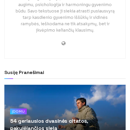
augimu, psichologija ir harmoningu gyvenimo
būdu. Savo tekstuose ji siekia atrasti pusiausvyrą
tarp kasdienio gyvenimo iššūkių ir vidinės
ramybės, ieškodama ne tik atsakymų, bet ir
įkvėpimo keliančių klausimų.
Susiję
Pranešimai
ĮDOMU
54 geriausios dvasinės citatos,
pakylėjančios sielą