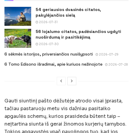
54 geriausios dvasinės citatos,
pakylėjančios sielą
2026-07-31
56 lojalumo citatos, padėsiančios ugdyti
nuoširdumą ir pasitikėjimą
2026-07-30
6 sėkmės istorijos, priversiančios nusišypsoti
2026-07-29
6 Tomo Edisono išradimai, apie kuriuos nežinojote
2026-07-28
Gauti siuntinį pašto dėžutėje atrodo visai įprasta,
tačiau pastaruoju metu vis dažniau pasitaiko
apgaulės schemų, kurios prasideda būtent taip –
neįtartina siunta iš gerai žinomos kurjerių tarnybos.
Tokios apgavystės ypač pavojingos tuo, kad jos