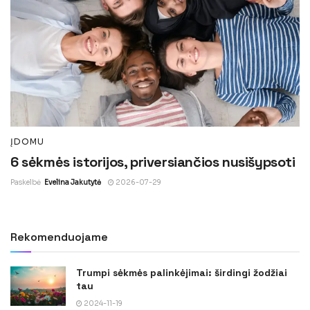
ĮDOMU
6 sėkmės istorijos, priversiančios nusišypsoti
Paskelbė
Evelina Jakutytė
2026-07-29
Rekomenduojame
Trumpi sėkmės palinkėjimai: širdingi žodžiai
tau
2024-11-19