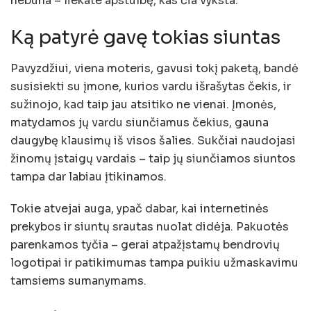
nebūna – liekate apstulbę, kas čia vyksta.
Ką patyrė gavę tokias siuntas
Pavyzdžiui, viena moteris, gavusi tokį paketą, bandė
susisiekti su įmone, kurios vardu išrašytas čekis, ir
sužinojo, kad taip jau atsitiko ne vienai. Įmonės,
matydamos jų vardu siunčiamus čekius, gauna
daugybę klausimų iš visos šalies. Sukčiai naudojasi
žinomų įstaigų vardais – taip jų siunčiamos siuntos
tampa dar labiau įtikinamos.
Tokie atvejai auga, ypač dabar, kai internetinės
prekybos ir siuntų srautas nuolat didėja. Pakuotės
parenkamos tyčia – gerai atpažįstamų bendrovių
logotipai ir patikimumas tampa puikiu užmaskavimu
tamsiems sumanymams.