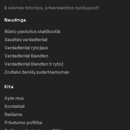
6 sėkmės istorijos, priversiančios nusišypsoti
Naudinga
Būsto paskolos skaičiuoklė
Savaitės vardadieniai
Vardadieniai rytojaus
Vardadieniai šiandien
Vardadieniai šiandien ir rytoj
Zodiako ženklų suderinamumas
Kita
Apie mus
Kontaktai
Reklama
Privatumo politika