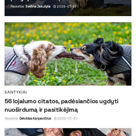
Paskelbė
Evelina Jakutytė
2026-07-31
SANTYKIAI
56 lojalumo citatos, padėsiančios ugdyti
nuoširdumą ir pasitikėjimą
Paskelbė
Deividas Karpavičius
2026-07-30