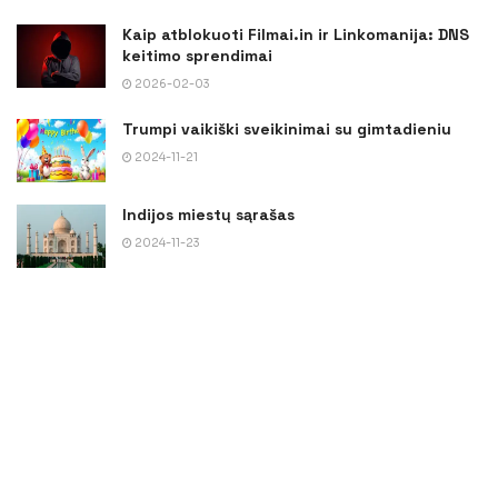
Kaip atblokuoti Filmai.in ir Linkomanija: DNS
keitimo sprendimai
2026-02-03
Trumpi vaikiški sveikinimai su gimtadieniu
2024-11-21
Indijos miestų sąrašas
2024-11-23