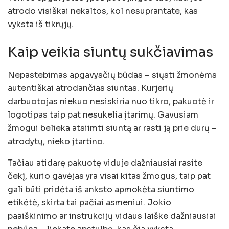
atrodo visiškai nekaltos, kol nesuprantate, kas
vyksta iš tikrųjų.
Kaip veikia siuntų sukčiavimas
Nepastebimas apgavysčių būdas – siųsti žmonėms
autentiškai atrodančias siuntas. Kurjerių
darbuotojas niekuo nesiskiria nuo tikro, pakuotė ir
logotipas taip pat nesukelia įtarimų. Gavusiam
žmogui belieka atsiimti siuntą ar rasti ją prie durų –
atrodytų, nieko įtartino.
Tačiau atidarę pakuotę viduje dažniausiai rasite
čekį, kurio gavėjas yra visai kitas žmogus, taip pat
gali būti pridėta iš anksto apmokėta siuntimo
etikėtė, skirta tai pačiai asmeniui. Jokio
paaiškinimo ar instrukcijų vidaus laiške dažniausiai