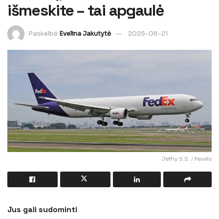
išmeskite – tai apgaulė
Paskelbė
Evelina Jakutytė
2025-08-21
Jeffry S.S. / Pexels
Jus gali sudominti