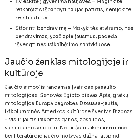
Kvieskite į gyvenimą naujoves – Mėginkite
retkarčiais išbandyti naujas patirtis, nebijokite
keisti rutinos.
Stiprinti bendravimą – Mokykitės atvirumo, nes
bendravimas, ypač apie jausmus, padeda
išvengti nesusikalbėjimo santykiuose.
Jaučio ženklas mitologijoje ir
kultūroje
Jaučio simbolis randamas įvairiose pasaulio
mitologijose. Senovės Egipto dievas Apis, graikų
mitologijos Europą pagrobęs Dzeusas-jautis,
ikikolumbinės Amerikos kultūrose šventas Bizonas
– visur jautis laikomas galios, apsaugos,
vaisingumo simboliu. Net ir šiuolaikiniame mene
bei literatūroje jaučio motyvas dažnai atspindi