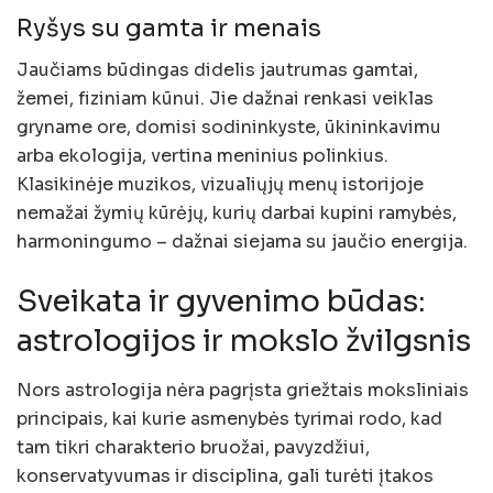
Ryšys su gamta ir menais
Jaučiams būdingas didelis jautrumas gamtai,
žemei, fiziniam kūnui. Jie dažnai renkasi veiklas
gryname ore, domisi sodininkyste, ūkininkavimu
arba ekologija, vertina meninius polinkius.
Klasikinėje muzikos, vizualiųjų menų istorijoje
nemažai žymių kūrėjų, kurių darbai kupini ramybės,
harmoningumo – dažnai siejama su jaučio energija.
Sveikata ir gyvenimo būdas:
astrologijos ir mokslo žvilgsnis
Nors astrologija nėra pagrįsta griežtais moksliniais
principais, kai kurie asmenybės tyrimai rodo, kad
tam tikri charakterio bruožai, pavyzdžiui,
konservatyvumas ir disciplina, gali turėti įtakos