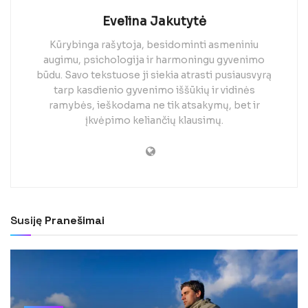
Evelina Jakutytė
Kūrybinga rašytoja, besidominti asmeniniu
augimu, psichologija ir harmoningu gyvenimo
būdu. Savo tekstuose ji siekia atrasti pusiausvyrą
tarp kasdienio gyvenimo iššūkių ir vidinės
ramybės, ieškodama ne tik atsakymų, bet ir
įkvėpimo keliančių klausimų.
Susiję
Pranešimai