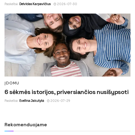
Paskelbė
Deividas Karpavičius
2026-07-30
ĮDOMU
6 sėkmės istorijos, priversiančios nusišypsoti
Paskelbė
Evelina Jakutytė
2026-07-29
Rekomenduojame