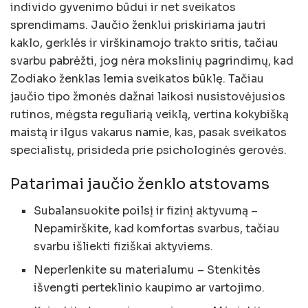
individo gyvenimo būdui ir net sveikatos
sprendimams. Jaučio ženklui priskiriama jautri
kaklo, gerklės ir virškinamojo trakto sritis, tačiau
svarbu pabrėžti, jog nėra mokslinių pagrindimų, kad
Zodiako ženklas lemia sveikatos būklę. Tačiau
jaučio tipo žmonės dažnai laikosi nusistovėjusios
rutinos, mėgsta reguliarią veiklą, vertina kokybišką
maistą ir ilgus vakarus namie, kas, pasak sveikatos
specialistų, prisideda prie psichologinės gerovės.
Patarimai jaučio ženklo atstovams
Subalansuokite poilsį ir fizinį aktyvumą –
Nepamirškite, kad komfortas svarbus, tačiau
svarbu išliekti fiziškai aktyviems.
Neperlenkite su materialumu – Stenkitės
išvengti perteklinio kaupimo ar vartojimo.