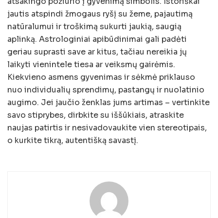
atsakingo požiūrio į gyvenimą simbolis. Istoriškai
jautis atspindi žmogaus ryšį su žeme, pajautimą
natūralumui ir troškimą sukurti jaukią, saugią
aplinką. Astrologiniai apibūdinimai gali padėti
geriau suprasti save ar kitus, tačiau nereikia jų
laikyti vienintele tiesa ar veiksmų gairėmis.
Kiekvieno asmens gyvenimas ir sėkmė priklauso
nuo individualių sprendimų, pastangų ir nuolatinio
augimo. Jei jaučio ženklas jums artimas – vertinkite
savo stiprybes, dirbkite su iššūkiais, atraskite
naujas patirtis ir nesivadovaukite vien stereotipais,
o kurkite tikrą, autentišką savastį.