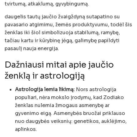
tvirtumą, atkaklumą, gyvybingumą.
daugelis tautų jaučio žvaigždyną sutapatino su
pavasario atgimimu, žemės produktyvumu, todėl šis
ženklas iki šiol simbolizuoja stabilumą, ramybę,
tačiau kartu ir kūrybinę jėgą, galimybę papildyti
pasaulį nauja energija.
Dažniausi mitai apie jaučio
ženklą ir astrologiją
Astrologija lemia likimą:
Nors astrologija
populiari, nėra mokslo įrodymų, kad Zodiako
ženklas nulemia žmogaus asmenybę ar
gyvenimo eigą. Asmenybės bruožai priklauso
nuo daugybės veiksnių: genetikos, auklėjimo,
aplinkos.