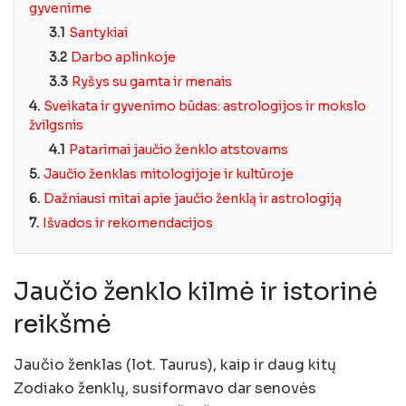
gyvenime
3.1
Santykiai
3.2
Darbo aplinkoje
3.3
Ryšys su gamta ir menais
4.
Sveikata ir gyvenimo būdas: astrologijos ir mokslo
žvilgsnis
4.1
Patarimai jaučio ženklo atstovams
5.
Jaučio ženklas mitologijoje ir kultūroje
6.
Dažniausi mitai apie jaučio ženklą ir astrologiją
7.
Išvados ir rekomendacijos
Jaučio ženklo kilmė ir istorinė
reikšmė
Jaučio ženklas (lot. Taurus), kaip ir daug kitų
Zodiako ženklų, susiformavo dar senovės