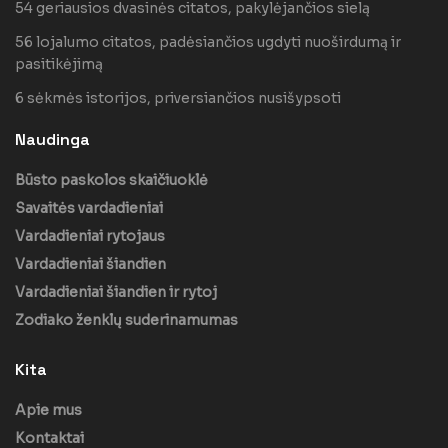
54 geriausios dvasinės citatos, pakylėjančios sielą
56 lojalumo citatos, padėsiančios ugdyti nuoširdumą ir
pasitikėjimą
6 sėkmės istorijos, priversiančios nusišypsoti
Naudinga
Būsto paskolos skaičiuoklė
Savaitės vardadieniai
Vardadieniai rytojaus
Vardadieniai šiandien
Vardadieniai šiandien ir rytoj
Zodiako ženklų suderinamumas
Kita
Apie mus
Kontaktai