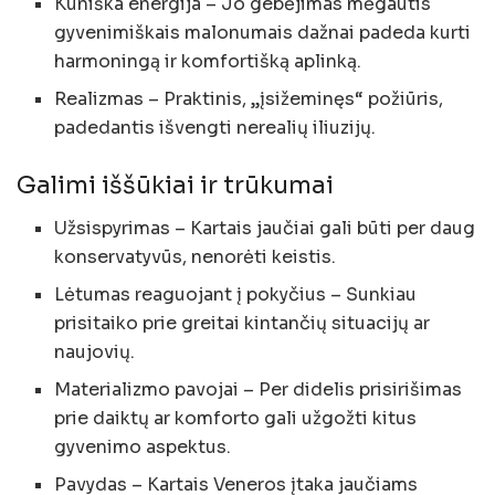
Kūniška energija – Jo gebėjimas mėgautis
gyvenimiškais malonumais dažnai padeda kurti
harmoningą ir komfortišką aplinką.
Realizmas – Praktinis, „įsižeminęs“ požiūris,
padedantis išvengti nerealių iliuzijų.
Galimi iššūkiai ir trūkumai
Užsispyrimas – Kartais jaučiai gali būti per daug
konservatyvūs, nenorėti keistis.
Lėtumas reaguojant į pokyčius – Sunkiau
prisitaiko prie greitai kintančių situacijų ar
naujovių.
Materializmo pavojai – Per didelis prisirišimas
prie daiktų ar komforto gali užgožti kitus
gyvenimo aspektus.
Pavydas – Kartais Veneros įtaka jaučiams