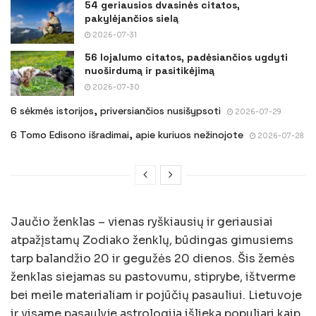
54 geriausios dvasinės citatos,
pakylėjančios sielą
2026-07-31
56 lojalumo citatos, padėsiančios ugdyti
nuoširdumą ir pasitikėjimą
2026-07-30
6 sėkmės istorijos, priversiančios nusišypsoti
2026-07-29
6 Tomo Edisono išradimai, apie kuriuos nežinojote
2026-07-28
Jaučio ženklas – vienas ryškiausių ir geriausiai
atpažįstamų Zodiako ženklų, būdingas gimusiems
tarp balandžio 20 ir gegužės 20 dienos. Šis žemės
ženklas siejamas su pastovumu, stiprybe, ištverme
bei meile materialiam ir pojūčių pasauliui. Lietuvoje
ir visame pasaulyje astrologija išlieka populiari kaip