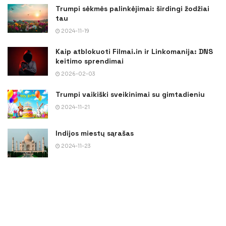
Trumpi sėkmės palinkėjimai: širdingi žodžiai
tau
2024-11-19
Kaip atblokuoti Filmai.in ir Linkomanija: DNS
keitimo sprendimai
2026-02-03
Trumpi vaikiški sveikinimai su gimtadieniu
2024-11-21
Indijos miestų sąrašas
2024-11-23