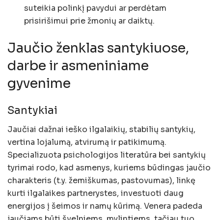
suteikia polinkį pavydui ar perdėtam
prisirišimui prie žmonių ar daiktų.
Jaučio ženklas santykiuose,
darbe ir asmeniniame
gyvenime
Santykiai
Jaučiai dažnai ieško ilgalaikių, stabilių santykių,
vertina lojalumą, atvirumą ir patikimumą.
Specializuota psichologijos literatūra bei santykių
tyrimai rodo, kad asmenys, kuriems būdingas jaučio
charakteris (t.y. žemiškumas, pastovumas), linkę
kurti ilgalaikes partnerystes, investuoti daug
energijos į šeimos ir namų kūrimą. Venera padeda
jaučiams būti švelniems, mylintiems, tačiau tuo