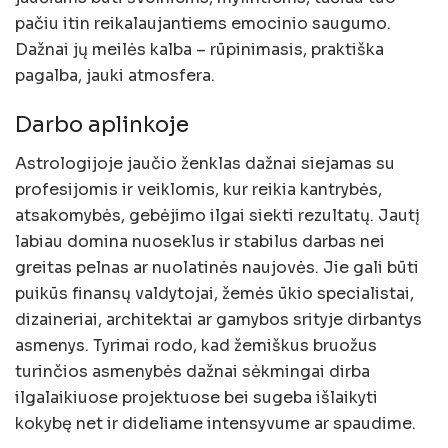
pačiu itin reikalaujantiems emocinio saugumo.
Dažnai jų meilės kalba – rūpinimasis, praktiška
pagalba, jauki atmosfera.
Darbo aplinkoje
Astrologijoje jaučio ženklas dažnai siejamas su
profesijomis ir veiklomis, kur reikia kantrybės,
atsakomybės, gebėjimo ilgai siekti rezultatų. Jautį
labiau domina nuoseklus ir stabilus darbas nei
greitas pelnas ar nuolatinės naujovės. Jie gali būti
puikūs finansų valdytojai, žemės ūkio specialistai,
dizaineriai, architektai ar gamybos srityje dirbantys
asmenys. Tyrimai rodo, kad žemiškus bruožus
turinčios asmenybės dažnai sėkmingai dirba
ilgalaikiuose projektuose bei sugeba išlaikyti
kokybę net ir dideliame intensyvume ar spaudime.