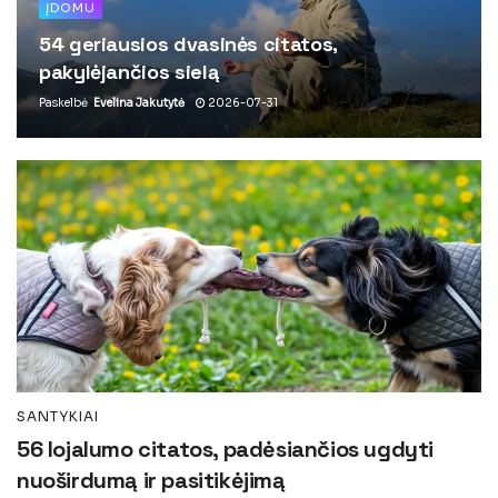
ĮDOMU
54 geriausios dvasinės citatos,
pakylėjančios sielą
Paskelbė
Evelina Jakutytė
2026-07-31
SANTYKIAI
56 lojalumo citatos, padėsiančios ugdyti
nuoširdumą ir pasitikėjimą