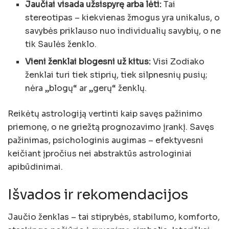
Jaučiai visada užsispyrę arba lėti:
Tai
stereotipas – kiekvienas žmogus yra unikalus, o
savybės priklauso nuo individualių savybių, o ne
tik Saulės ženklo.
Vieni ženklai blogesni už kitus:
Visi Zodiako
ženklai turi tiek stiprių, tiek silpnesnių pusių;
nėra „blogų“ ar „gerų“ ženklų.
Reikėtų astrologiją vertinti kaip savęs pažinimo
priemonę, o ne griežtą prognozavimo įrankį. Savęs
pažinimas, psichologinis augimas – efektyvesni
keičiant įpročius nei abstraktūs astrologiniai
apibūdinimai.
Išvados ir rekomendacijos
Jaučio ženklas – tai stiprybės, stabilumo, komforto,