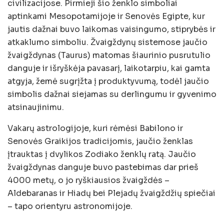
civilizacijose. Pirmieji šio ženklo simboliai
aptinkami Mesopotamijoje ir Senovės Egipte, kur
jautis dažnai buvo laikomas vaisingumo, stiprybės ir
atkaklumo simboliu. Žvaigždynų sistemose jaučio
žvaigždynas (Taurus) matomas šiaurinio pusrutulio
danguje ir išryškėja pavasarį, laikotarpiu, kai gamta
atgyja, žemė sugrįžta į produktyvumą, todėl jaučio
simbolis dažnai siejamas su derlingumu ir gyvenimo
atsinaujinimu.
Vakarų astrologijoje, kuri rėmėsi Babilono ir
Senovės Graikijos tradicijomis, jaučio ženklas
įtrauktas į dvylikos Zodiako ženklų ratą. Jaučio
žvaigždynas danguje buvo pastebimas dar prieš
4000 metų, o jo ryškiausios žvaigždės –
Aldebaranas ir Hiadų bei Plejadų žvaigždžių spiečiai
– tapo orientyru astronomijoje.