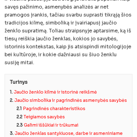
savęs pažinimo, asmenybės analizės ar net
pramogos įrankis, tačiau svarbu suprasti tikrąją šios
tradicijos kilmę, simboliką ir įvairiapusį jaučio
ženklo supratimą. Toliau straipsnyje aptarsime, ką iš
tiesų reiškia jaučio ženklas, kokios jo savybės,
istorinis kontekstas, kaip jis atsispindi mitologijoje
bei kultūroje, ir kokie dažniausi su šiuo ženklu
susiję mitai.
Turinys
1.
Jaučio ženklo kilmė ir istorinė reikšmė
2.
Jaučio simbolika ir pagrindinės asmenybės savybės
2.1
Pagrindinės charakteristikos
2.2
Teigiamos savybės
2.3
Galimi iššūkiai ir trūkumai
3.
Jaučio ženklas santykiuose, darbe ir asmeniniame