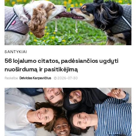
SANTYKIAI
56 lojalumo citatos, padėsiančios ugdyti
nuoširdumą ir pasitikėjimą
Paskelbė
Deividas Karpavičius
2026-07-30