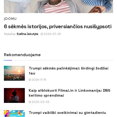
ĮDOMU
6 sėkmės istorijos, priversiančios nusišypsoti
Paskelbė
Evelina Jakutytė
2026-07-29
Rekomenduojame
Trumpi sėkmės palinkėjimai: širdingi žodžiai
tau
2024-11-19
Kaip atblokuoti Filmai.in ir Linkomanija: DNS
keitimo sprendimai
2026-02-03
Trumpi vaikiški sveikinimai su gimtadieniu