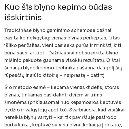
Kuo šis blyno kepimo būdas
išskirtinis
Tradicinėse blyno gaminimo schemose dažnai
pasitaiko nelygybių: vienas blynas perkeptas, kitas
išliko per žalias, vieni pasiseka purūs ir minkšti, kiti
būna sausi ar kieti. Dažniausiai net su pirkta blyno
mišinio pakuote gauname visokių rezultatų. O štai
ši nauja blyno kepimo technika pašalina daugelį šių
rūpesčių ir siūlo kitokią – neįprastą – patirtį.
Šio metodo esmė – kepama vienas didelis, storas
blynas, tinkamas pasidalinti dviem ar trims
žmonėms (priklausomai nuo kepamosios keptuvės
dydžio ir valgytojų apetito). Svarbiausia, kad visiškai
nereikia blynų vartyti – kai tik paviršiuje pasirodo
burbuliukai, keptuvė su visu blynu keliauja į orkaitę,