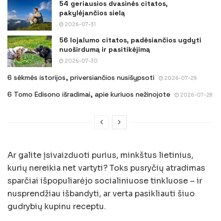
54 geriausios dvasinės citatos,
pakylėjančios sielą
2026-07-31
56 lojalumo citatos, padėsiančios ugdyti
nuoširdumą ir pasitikėjimą
2026-07-30
6 sėkmės istorijos, priversiančios nusišypsoti
2026-07-29
6 Tomo Edisono išradimai, apie kuriuos nežinojote
2026-07-28
Ar galite įsivaizduoti purius, minkštus lietinius,
kurių nereikia net vartyti? Toks pusryčių atradimas
sparčiai išpopuliarėjo socialiniuose tinkluose – ir
nusprendžiau išbandyti, ar verta pasikliauti šiuo
gudrybių kupinu receptu.