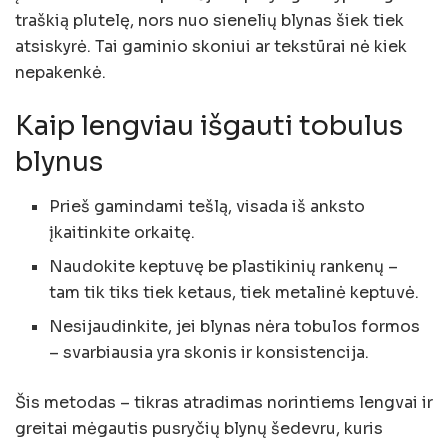
traškią plutelę, nors nuo sienelių blynas šiek tiek
atsiskyrė. Tai gaminio skoniui ar tekstūrai nė kiek
nepakenkė.
Kaip lengviau išgauti tobulus
blynus
Prieš gamindami tešlą, visada iš anksto
įkaitinkite orkaitę.
Naudokite keptuvę be plastikinių rankenų –
tam tik tiks tiek ketaus, tiek metalinė keptuvė.
Nesijaudinkite, jei blynas nėra tobulos formos
– svarbiausia yra skonis ir konsistencija.
Šis metodas – tikras atradimas norintiems lengvai ir
greitai mėgautis pusryčių blynų šedevru, kuris