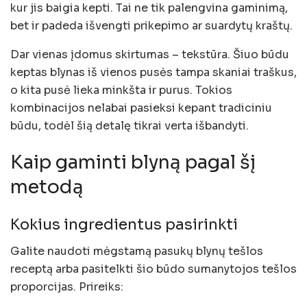
kur jis baigia kepti. Tai ne tik palengvina gaminimą,
bet ir padeda išvengti prikepimo ar suardytų kraštų.
Dar vienas įdomus skirtumas – tekstūra. Šiuo būdu
keptas blynas iš vienos pusės tampa skaniai traškus,
o kita pusė lieka minkšta ir purus. Tokios
kombinacijos nelabai pasieksi kepant tradiciniu
būdu, todėl šią detalę tikrai verta išbandyti.
Kaip gaminti blyną pagal šį
metodą
Kokius ingredientus pasirinkti
Galite naudoti mėgstamą pasukų blynų tešlos
receptą arba pasitelkti šio būdo sumanytojos tešlos
proporcijas. Prireiks: