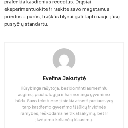
pralenkia kasdienius receptus. Drąsiai
eksperimentuokite ir raskite savo mėgstamus
priedus – purūs, traškūs blynai gali tapti nauju jūsų
pusryčių standartu.
Evelina Jakutytė
Kūrybinga rašytoja, besidominti asmeniniu
augimu, psichologija ir harmoningu gyvenimo
būdu. Savo tekstuose ji siekia atrasti pusiausvyrą
tarp kasdienio gyvenimo iššūkių ir vidinės
ramybės, ieškodama ne tik atsakymų, bet ir
įkvėpimo keliančių klausimų.