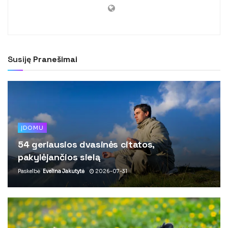
Susiję
Pranešimai
ĮDOMU
54 geriausios dvasinės citatos,
pakylėjančios sielą
Paskelbė
Evelina Jakutytė
2026-07-31