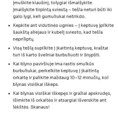
įmuškite kiaušinį, tolygiai išmaišykite.
Įmaišykite tirpintą sviestą – tešla neturi būti iki
galo lygi, keli gumuliukai netrikdo.
Kepkite ant vidutinės ugnies – į keptuvę įpilkite
šaukštą aliejaus ir kubelį sviesto, kad tešla
nepriliptų.
Visą tešlą supilkite į įkaitintą keptuvę, kraštai
turi iš karto švelniai burbuliuoti ir šnypšti.
Kai blyno paviršiuje ima rastis smulkūs
burbuliukai, perkelkite keptuvę į įkaitintą
orkaitę ir palikite maždaug 10–12 minučių, kol
blynas visiškai iškeps.
Kai blynas visiškai iškepęs ir gražiai apskrudęs,
išimkite iš orkaitės ir atsargiai išverskite ant
lėkštės. Skanaus!