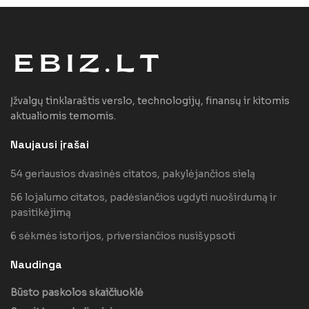
Įžvalgų tinklaraštis verslo, technologijų, finansų ir kitomis
aktualiomis temomis.
Naujausi įrašai
54 geriausios dvasinės citatos, pakylėjančios sielą
56 lojalumo citatos, padėsiančios ugdyti nuoširdumą ir
pasitikėjimą
6 sėkmės istorijos, priversiančios nusišypsoti
Naudinga
Būsto paskolos skaičiuoklė