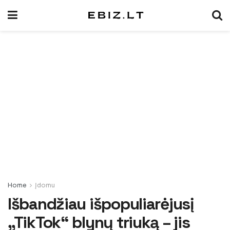
Home
Įdomu
Išbandžiau išpopuliarėjusį
„TikTok“ blynų triuką – jis