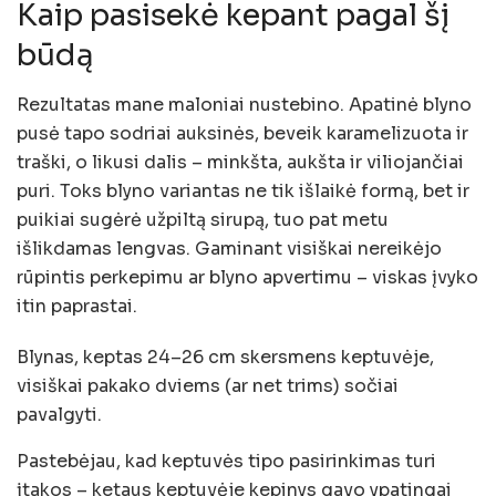
Kaip pasisekė kepant pagal šį
būdą
Rezultatas mane maloniai nustebino. Apatinė blyno
pusė tapo sodriai auksinės, beveik karamelizuota ir
traški, o likusi dalis – minkšta, aukšta ir viliojančiai
puri. Toks blyno variantas ne tik išlaikė formą, bet ir
puikiai sugėrė užpiltą sirupą, tuo pat metu
išlikdamas lengvas. Gaminant visiškai nereikėjo
rūpintis perkepimu ar blyno apvertimu – viskas įvyko
itin paprastai.
Blynas, keptas 24–26 cm skersmens keptuvėje,
visiškai pakako dviems (ar net trims) sočiai
pavalgyti.
Pastebėjau, kad keptuvės tipo pasirinkimas turi
įtakos – ketaus keptuvėje kepinys gavo ypatingai