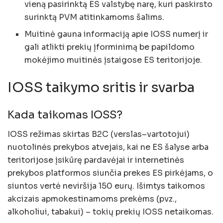
vieną pasirinktą ES valstybę narę, kuri paskirsto
surinktą PVM atitinkamoms šalims.
Muitinė gauna informaciją apie IOSS numerį ir
gali atlikti prekių įforminimą be papildomo
mokėjimo muitinės įstaigose ES teritorijoje.
IOSS taikymo sritis ir svarba
Kada taikomas IOSS?
IOSS režimas skirtas B2C (verslas–vartotojui)
nuotolinės prekybos atvejais, kai ne ES šalyse arba
teritorijose įsikūrę pardavėjai ir internetinės
prekybos platformos siunčia prekes ES pirkėjams, o
siuntos vertė neviršija 150 eurų. Išimtys taikomos
akcizais apmokestinamoms prekėms (pvz.,
alkoholiui, tabakui) – tokių prekių IOSS netaikomas.