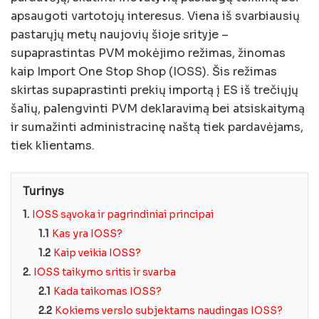
apsaugoti vartotojų interesus. Viena iš svarbiausių
pastarųjų metų naujovių šioje srityje –
supaprastintas PVM mokėjimo režimas, žinomas
kaip Import One Stop Shop (IOSS). Šis režimas
skirtas supaprastinti prekių importą į ES iš trečiųjų
šalių, palengvinti PVM deklaravimą bei atsiskaitymą
ir sumažinti administracinę naštą tiek pardavėjams,
tiek klientams.
Turinys
1.
IOSS sąvoka ir pagrindiniai principai
1.1
Kas yra IOSS?
1.2
Kaip veikia IOSS?
2.
IOSS taikymo sritis ir svarba
2.1
Kada taikomas IOSS?
2.2
Kokiems verslo subjektams naudingas IOSS?