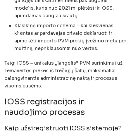
galiojęs tik skaitmeninėms paslaugoms
modelis, kuris nuo 2021 m. plėtėsi iki OSS,
apimdamas daugiau srautų.
Klasikinė importo schema – kai kiekvienas
klientas ar pardavėjas privalo deklaruoti ir
apmokėti importo PVM prekių įvežimo metu per
muitinę, nepriklausomai nuo vertės.
Taigi IOSS – unikalus „langelis“ PVM surinkimui už
žemavertės prekes iš trečiųjų šalių, maksimaliai
palengvinantis administracinę naštą ir procesus
visoms pusėms.
IOSS registracijos ir
naudojimo procesas
Kaip užsiregistruoti IOSS sistemoje?