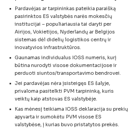
Pardavėjas ar tarpininkas pateikia paraišką
pasirinktos ES valstybės narės mokesčių
institucijai – populiariausia tai daryti per
Airijos, Vokietijos, Nyderlandų ar Belgijos
sistemas dėl didelių logistikos centrų ir
inovatyvios infrastruktūros.
Gaunamas individualus IOSS numeris, kurį
būtina nurodyti visose dokumentacijose ir
perduoti siuntos/transportavimo bendrovei.
Jei pardavėjas nėra įsisteigęs ES šalyje,
privaloma pasitelkti PVM tarpininką, kuris
veiktų kaip atstovas ES valstybėje.
Kas mėnesį teikiama IOSS deklaracija su prekių
apyvarta ir sumokėtu PVM visose ES
valstybėse, į kurias buvo pristatytos prekės.