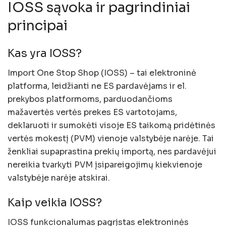
IOSS sąvoka ir pagrindiniai
principai
Kas yra IOSS?
Import One Stop Shop (IOSS) – tai elektroninė
platforma, leidžianti ne ES pardavėjams ir el.
prekybos platformoms, parduodančioms
mažavertės vertės prekes ES vartotojams,
deklaruoti ir sumokėti visoje ES taikomą pridėtinės
vertės mokestį (PVM) vienoje valstybėje narėje. Tai
ženkliai supaprastina prekių importą, nes pardavėjui
nereikia tvarkyti PVM įsipareigojimų kiekvienoje
valstybėje narėje atskirai.
Kaip veikia IOSS?
IOSS funkcionalumas pagrįstas elektroninės