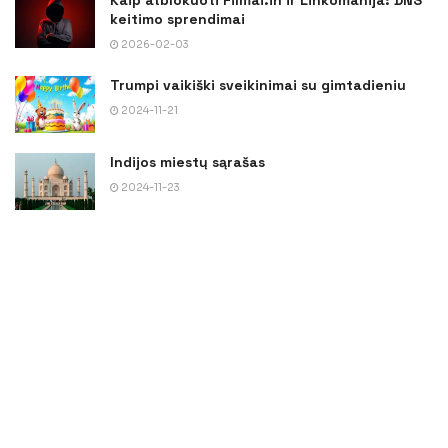
keitimo sprendimai
2026-02-03
Trumpi vaikiški sveikinimai su gimtadieniu
2024-11-21
Indijos miestų sąrašas
2024-11-23