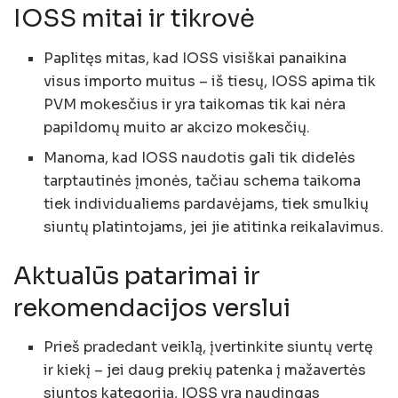
IOSS mitai ir tikrovė
Paplitęs mitas, kad IOSS visiškai panaikina
visus importo muitus – iš tiesų, IOSS apima tik
PVM mokesčius ir yra taikomas tik kai nėra
papildomų muito ar akcizo mokesčių.
Manoma, kad IOSS naudotis gali tik didelės
tarptautinės įmonės, tačiau schema taikoma
tiek individualiems pardavėjams, tiek smulkių
siuntų platintojams, jei jie atitinka reikalavimus.
Aktualūs patarimai ir
rekomendacijos verslui
Prieš pradedant veiklą, įvertinkite siuntų vertę
ir kiekį – jei daug prekių patenka į mažavertės
siuntos kategoriją, IOSS yra naudingas