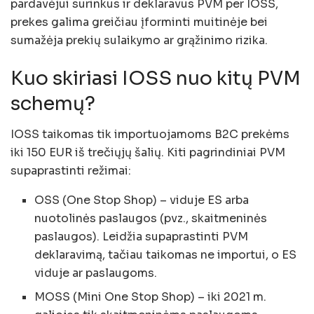
pardavėjui surinkus ir deklaravus PVM per IOSS,
prekes galima greičiau įforminti muitinėje bei
sumažėja prekių sulaikymo ar grąžinimo rizika.
Kuo skiriasi IOSS nuo kitų PVM
schemų?
IOSS taikomas tik importuojamoms B2C prekėms
iki 150 EUR iš trečiųjų šalių. Kiti pagrindiniai PVM
supaprastinti režimai:
OSS (One Stop Shop) – viduje ES arba
nuotolinės paslaugos (pvz., skaitmeninės
paslaugos). Leidžia supaprastinti PVM
deklaravimą, tačiau taikomas ne importui, o ES
viduje ar paslaugoms.
MOSS (Mini One Stop Shop) – iki 2021 m.