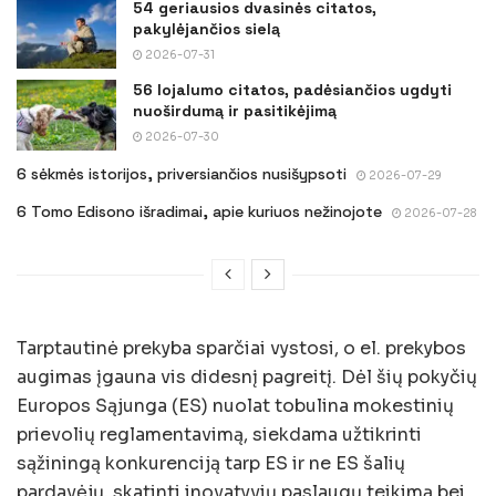
54 geriausios dvasinės citatos,
pakylėjančios sielą
2026-07-31
56 lojalumo citatos, padėsiančios ugdyti
nuoširdumą ir pasitikėjimą
2026-07-30
6 sėkmės istorijos, priversiančios nusišypsoti
2026-07-29
6 Tomo Edisono išradimai, apie kuriuos nežinojote
2026-07-28
Tarptautinė prekyba sparčiai vystosi, o el. prekybos
augimas įgauna vis didesnį pagreitį. Dėl šių pokyčių
Europos Sąjunga (ES) nuolat tobulina mokestinių
prievolių reglamentavimą, siekdama užtikrinti
sąžiningą konkurenciją tarp ES ir ne ES šalių
pardavėjų, skatinti inovatyvių paslaugų teikimą bei