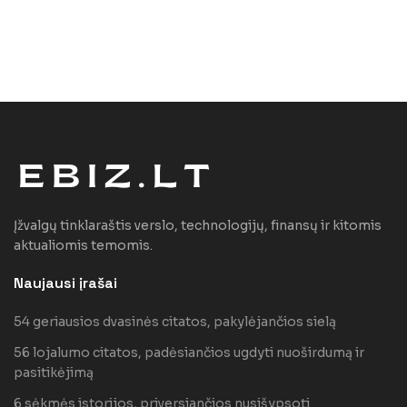
Įžvalgų tinklaraštis verslo, technologijų, finansų ir kitomis
aktualiomis temomis.
Naujausi įrašai
54 geriausios dvasinės citatos, pakylėjančios sielą
56 lojalumo citatos, padėsiančios ugdyti nuoširdumą ir
pasitikėjimą
6 sėkmės istorijos, priversiančios nusišypsoti