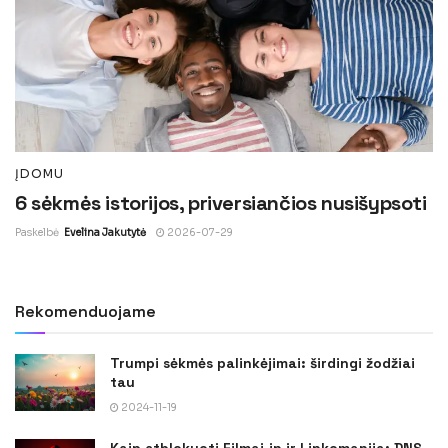
ĮDOMU
6 sėkmės istorijos, priversiančios nusišypsoti
Paskelbė
Evelina Jakutytė
2026-07-29
Rekomenduojame
Trumpi sėkmės palinkėjimai: širdingi žodžiai
tau
2024-11-19
Kaip atblokuoti Filmai.in ir Linkomanija: DNS