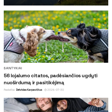
SANTYKIAI
56 lojalumo citatos, padėsiančios ugdyti
nuoširdumą ir pasitikėjimą
Paskelbė
Deividas Karpavičius
2026-07-30