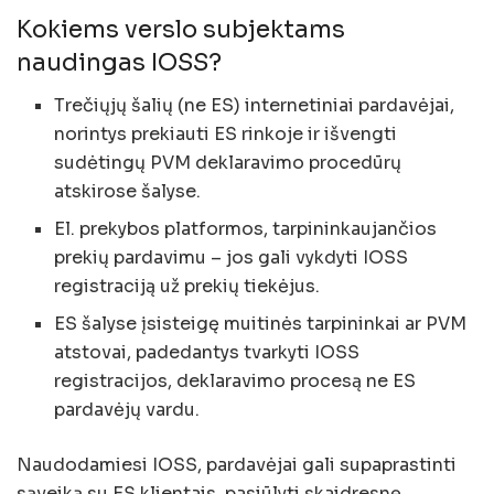
Kokiems verslo subjektams
naudingas IOSS?
Trečiųjų šalių (ne ES) internetiniai pardavėjai,
norintys prekiauti ES rinkoje ir išvengti
sudėtingų PVM deklaravimo procedūrų
atskirose šalyse.
El. prekybos platformos, tarpininkaujančios
prekių pardavimu – jos gali vykdyti IOSS
registraciją už prekių tiekėjus.
ES šalyse įsisteigę muitinės tarpininkai ar PVM
atstovai, padedantys tvarkyti IOSS
registracijos, deklaravimo procesą ne ES
pardavėjų vardu.
Naudodamiesi IOSS, pardavėjai gali supaprastinti
sąveiką su ES klientais, pasiūlyti skaidresnę