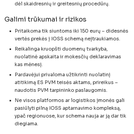
dėl skaidresnių ir greitesnių procedūrų.
Galimi trūkumai ir rizikos
Pritaikoma tik siuntoms iki 150 eurų – didesnės
vertės prekės į IOSS schemą neįtraukiamos.
Reikalinga kruopšti duomenų tvarkyba,
nuolatinė apskaita ir mokesčių deklaravimas
kas mėnesį.
Pardavėjui privaloma užtikrinti nuolatinį
atitikimą ES PVM teisės aktams, prireikus –
naudotis PVM tarpininko paslaugomis.
Ne visos platformos ar logistikos įmonės gali
pasiūlyti pilną IOSS aptarnavimo kompleksą,
ypač regionuose, kur schema nauja ar ją dar tik
diegiama.