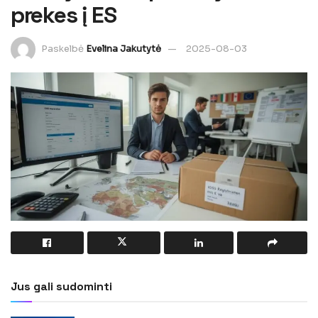
prekes į ES
Paskelbė
Evelina Jakutytė
2025-08-03
Jus gali sudominti