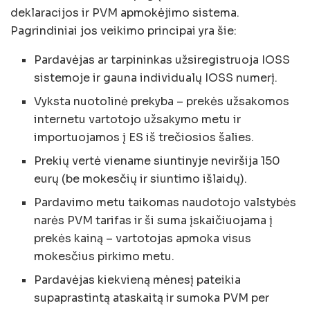
deklaracijos ir PVM apmokėjimo sistema.
Pagrindiniai jos veikimo principai yra šie:
Pardavėjas ar tarpininkas užsiregistruoja IOSS
sistemoje ir gauna individualų IOSS numerį.
Vyksta nuotolinė prekyba – prekės užsakomos
internetu vartotojo užsakymo metu ir
importuojamos į ES iš trečiosios šalies.
Prekių vertė viename siuntinyje neviršija 150
eurų (be mokesčių ir siuntimo išlaidų).
Pardavimo metu taikomas naudotojo valstybės
narės PVM tarifas ir ši suma įskaičiuojama į
prekės kainą – vartotojas apmoka visus
mokesčius pirkimo metu.
Pardavėjas kiekvieną mėnesį pateikia
supaprastintą ataskaitą ir sumoka PVM per