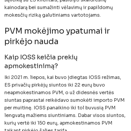
kainodarą bei sumažinti vėlavimų ir papildomų
mokesčių riziką galutiniams vartotojams.
PVM mokėjimo ypatumai ir
pirkėjo nauda
Kaip IOSS keičia prekių
apmokestinimą?
Iki 2021 m. liepos, kai buvo įdiegtas IOSS režimas,
ES privačių pirkėjų siuntos iki 22 eurų buvo
neapmokestinamos PVM, o už didesnės vertės
siuntas paprastai reikėdavo sumokėti importo PVM
per muitinę. IOSS panaikino iki tol buvusią PVM
lengvatą mažiems siuntiniams. Dabar visos siuntos,
kurių vertė iki 150 eurų, apmokestinamos PVM
taikant pirkėjo šalies tarifą.