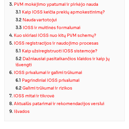
3.
PVM mokėjimo ypatumai ir pirkėjo nauda
3.1
Kaip IOSS keičia prekių apmokestinimą?
3.2
Nauda vartotojui
3.3
IOSS ir muitinės formalumai
4.
Kuo skiriasi IOSS nuo kitų PVM schemų?
5.
IOSS registracijos ir naudojimo procesas
5.1
Kaip užsiregistruoti IOSS sistemoje?
5.2
Dažniausiai pasitaikančios klaidos ir kaip jų
išvengti
6.
IOSS privalumai ir galimi trūkumai
6.1
Pagrindiniai IOSS privalumai
6.2
Galimi trūkumai ir rizikos
7.
IOSS mitai ir tikrovė
8.
Aktualūs patarimai ir rekomendacijos verslui
9.
Išvados