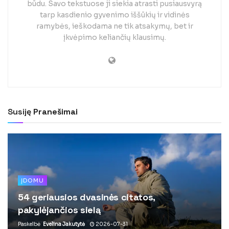
būdu. Savo tekstuose ji siekia atrasti pusiausvyrą
tarp kasdienio gyvenimo iššūkių ir vidinės
ramybės, ieškodama ne tik atsakymų, bet ir
įkvėpimo keliančių klausimų.
Susiję
Pranešimai
ĮDOMU
54 geriausios dvasinės citatos,
pakylėjančios sielą
Paskelbė
Evelina Jakutytė
2026-07-31