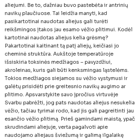
aliejumi. Be to, dažniau buvo pastebėta ir antrinių
navikų plaučiuose. Tai leidžia manyti, kad
pasikartotinai naudotas aliejus gali turėti
reikšmingos įtakos jau esamo vėžio plitimui. Kodėl
kartotinai naudotas aliejus kelia grėsmę?
Pakartotinai kaitinant tą patį aliejų, keičiasi jo
cheminė struktūra. Aukštoje temperatūroje
išsiskiria toksinės medžiagos – pavyzdžiui,
akroleinas, kuris gali būti kenksmingas ląstelėms.
Tokios medžiagos siejamos su vėžio vystymusi ir
galėtų prisidėti prie greitesnio navikų augimo ar
plitimo. Apsvarstykite savo įpročius virtuvėje
Svarbu pabrėžti, jog pats naudotas aliejus nesukelia
vėžio, tačiau tyrimai rodo, kad jis gali pagreitinti jau
esančio vėžio plitimą. Prieš gamindami maistą, ypač
skrudindami aliejuje, verta pagalvoti apie
naudojamo aliejaus šviežumą ir galimą ilgalaikę