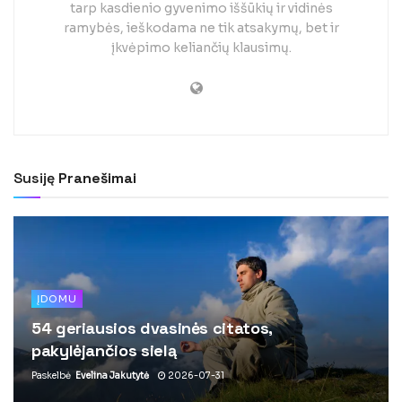
tarp kasdienio gyvenimo iššūkių ir vidinės
ramybės, ieškodama ne tik atsakymų, bet ir
įkvėpimo keliančių klausimų.
Susiję
Pranešimai
ĮDOMU
54 geriausios dvasinės citatos,
pakylėjančios sielą
Paskelbė
Evelina Jakutytė
2026-07-31