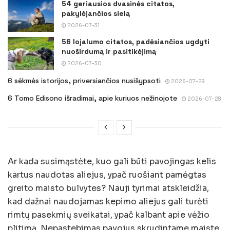
54 geriausios dvasinės citatos,
pakylėjančios sielą
2026-07-31
56 lojalumo citatos, padėsiančios ugdyti
nuoširdumą ir pasitikėjimą
2026-07-30
6 sėkmės istorijos, priversiančios nusišypsoti
2026-07-29
6 Tomo Edisono išradimai, apie kuriuos nežinojote
2026-07-28
Ar kada susimąstėte, kuo gali būti pavojingas kelis
kartus naudotas aliejus, ypač ruošiant pamėgtas
greito maisto bulvytes? Nauji tyrimai atskleidžia,
kad dažnai naudojamas kepimo aliejus gali turėti
rimtų pasekmių sveikatai, ypač kalbant apie vėžio
plitimą. Nepastebimas pavojus skrudintame maiste