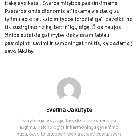
įtaką sveikatai. Svarba mitybos pasirinkimams
Pastarosiomis dienomis atliekama vis daugiau
tyrimų apie tai, kaip mitybos įpročiai gali paveikti ne
tik susirgimo riziką, bet ir ligų eigą. Šios naujos
žinios suteikia galimybę kiekvienam labiau
pasirūpinti savimi ir sąmoningai rinktis, ką dedame į
savo lėkštę.
Evelina Jakutytė
Kūrybinga rašytoja, besidominti asmeniniu
augimu, psichologija ir harmoningu gyvenimo
būdu. Savo tekstuose ji siekia atrasti pusiausvyrą