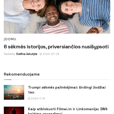
ĮDOMU
6 sėkmės istorijos, priversiančios nusišypsoti
Paskelbė
Evelina Jakutytė
2026-07-29
Rekomenduojame
Trumpi sėkmės palinkėjimai: širdingi žodžiai
tau
2024-11-19
Kaip atblokuoti Filmai.in ir Linkomanija: DNS
keitimo sprendimai