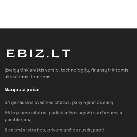
Įžvalgų tinklaraštis verslo, technologijų, finansų ir kitomis
aktualiomis temomis.
Naujausi įrašai
54 geriausios dvasinės citatos, pakylėjančios sielą
56 lojalumo citatos, padėsiančios ugdyti nuoširdumą ir
pasitikėjimą
6 sėkmės istorijos, priversiančios nusišypsoti