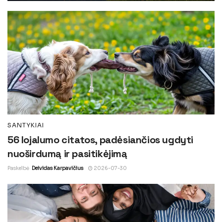
SANTYKIAI
56 lojalumo citatos, padėsiančios ugdyti
nuoširdumą ir pasitikėjimą
Paskelbė
Deividas Karpavičius
2026-07-30