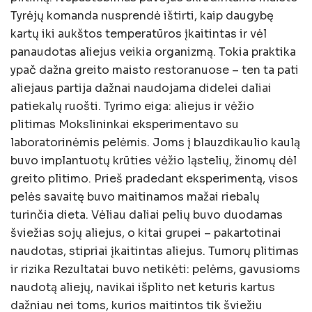
Tyrėjų komanda nusprendė ištirti, kaip daugybę
kartų iki aukštos temperatūros įkaitintas ir vėl
panaudotas aliejus veikia organizmą. Tokia praktika
ypač dažna greito maisto restoranuose – ten ta pati
aliejaus partija dažnai naudojama didelei daliai
patiekalų ruošti. Tyrimo eiga: aliejus ir vėžio
plitimas Mokslininkai eksperimentavo su
laboratorinėmis pelėmis. Joms į blauzdikaulio kaulą
buvo implantuotų krūties vėžio ląstelių, žinomų dėl
greito plitimo. Prieš pradedant eksperimentą, visos
pelės savaitę buvo maitinamos mažai riebalų
turinčia dieta. Vėliau daliai pelių buvo duodamas
šviežias sojų aliejus, o kitai grupei – pakartotinai
naudotas, stipriai įkaitintas aliejus. Tumorų plitimas
ir rizika Rezultatai buvo netikėti: pelėms, gavusioms
naudotą aliejų, navikai išplito net keturis kartus
dažniau nei toms, kurios maitintos tik šviežiu