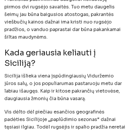
pirmos dvi rugsėjo savaitės. Tuo metu daugelis
šeimų jau būna baigusios atostogas, pakrantės
viešbučių kainos dažnai ima kristi nuo rugsėjo
pradžios, o vanduo paprastai dar būna pakankamai
šiltas maudynėms.
Kada geriausia keliauti į
Siciliją?
Sicilija išlieka viena įspūdingiausių Viduržemio
jūros salų, o jos populiarumas pastaruoju metu dar
labiau išaugęs. Kaip ir kitose pakrančių vietovėse,
daugiausia žmonių čia būna vasarą.
Vis dėlto dėl piečiau esančios geografinės
padėties Sicilijoje „paplūdimio sezonas“ dažnai
tęsiasi ilgiau. Todėl rugsėjis ir spalio pradžia neretai