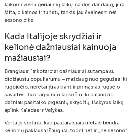
laikomi vienu geriausių laikų: saulės dar daug, jūra
šilta, o kainos ir turistų tankis jau švelnesni nei
sezono pike.
Kada Italijoje skrydžiai ir
kelionė dažniausiai kainuoja
mažiausiai?
Brangiausi laikotarpiai dažniausiai sutampa su
didžiausiu populiarumu – maždaug nuo gegužės iki
rugpjūčio, neretai įtraukiant ir pirmąsias rugsėjo
savaites. Tuo tarpu nuo lapkričio iki balandžio
dažniau pasitaiko pigesnių skrydžių, išskyrus laiką
aplink Kalėdas ir Velykas.
Verta įsivertinti, kad pastaraisiais metais bendra
kelionių paklausa išaugusi, todėl net ir „ne sezono“