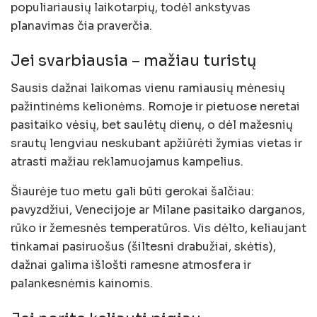
populiariausių laikotarpių, todėl ankstyvas
planavimas čia praverčia.
Jei svarbiausia – mažiau turistų
Sausis dažnai laikomas vienu ramiausių mėnesių
pažintinėms kelionėms. Romoje ir pietuose neretai
pasitaiko vėsių, bet saulėtų dienų, o dėl mažesnių
srautų lengviau neskubant apžiūrėti žymias vietas ir
atrasti mažiau reklamuojamus kampelius.
Šiaurėje tuo metu gali būti gerokai šalčiau:
pavyzdžiui, Venecijoje ar Milane pasitaiko darganos,
rūko ir žemesnės temperatūros. Vis dėlto, keliaujant
tinkamai pasiruošus (šiltesni drabužiai, skėtis),
dažnai galima išlošti ramesne atmosfera ir
palankesnėmis kainomis.