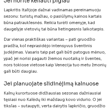
Jei norite keliauti pigiau
Lapkritis Italijoje dažnai vadinamas pereinamuoju
sezonu: turistų mažiau, o pasiūlymų kainos kartais
būna patrauklesnės. Reikia turėti omenyje, kad
daugelyje vietovių tai būna lietingesnis laikotarpis.
Dar vienas praktiškas variantas – pati gruodžio
pradžia, kol neprasidėjo intensyvus šventinis
judėjimas. Vasaris taip pat gali būti patogus mėnuo,
ypač jei norisi pagauti žiemos nuotaiką ir šventes,
nors tokiose vietose kaip Venecija tuo metu žmonių
gali būti daugiau.
Jei planuojate slidinėjimą kalnuose
Kalnų kurortuose didžiausias sezonas dažniausiai
tęsiasi nuo Kalėdų iki maždaug kovo vidurio. O jei
tikslas – sutaupyti, verta dairytis lapkričio, gruodžio