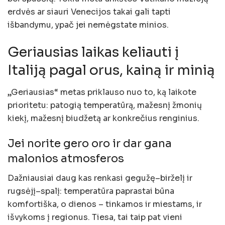
erdvės ar siauri Venecijos takai gali tapti
išbandymu, ypač jei nemėgstate minios.
Geriausias laikas keliauti į
Italiją pagal orus, kainą ir minią
„Geriausias“ metas priklauso nuo to, ką laikote
prioritetu: patogią temperatūrą, mažesnį žmonių
kiekį, mažesnį biudžetą ar konkrečius renginius.
Jei norite gero oro ir dar gana
malonios atmosferos
Dažniausiai daug kas renkasi gegužę–birželį ir
rugsėjį–spalį: temperatūra paprastai būna
komfortiška, o dienos – tinkamos ir miestams, ir
išvykoms į regionus. Tiesa, tai taip pat vieni