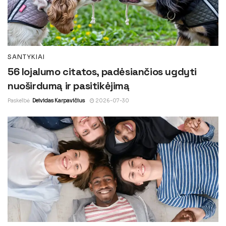
SANTYKIAI
56 lojalumo citatos, padėsiančios ugdyti
nuoširdumą ir pasitikėjimą
Paskelbė
Deividas Karpavičius
2026-07-30