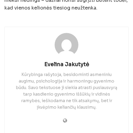
niekur nedings – dažnai norisi sugrįžti būtent todėl,
kad vienos kelionės tiesiog neužtenka.
Evelina Jakutytė
Kūrybinga rašytoja, besidominti asmeniniu
augimu, psichologija ir harmoningu gyvenimo
būdu. Savo tekstuose ji siekia atrasti pusiausvyrą
tarp kasdienio gyvenimo iššūkių ir vidinės
ramybės, ieškodama ne tik atsakymų, bet ir
įkvėpimo keliančių klausimų.