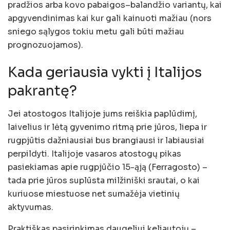
pradžios arba kovo pabaigos–balandžio variantų, kai
apgyvendinimas kai kur gali kainuoti mažiau (nors
sniego sąlygos tokiu metu gali būti mažiau
prognozuojamos).
Kada geriausia vykti į Italijos
pakrantę?
Jei atostogos Italijoje jums reiškia paplūdimį,
laivelius ir lėtą gyvenimo ritmą prie jūros, liepa ir
rugpjūtis dažniausiai bus brangiausi ir labiausiai
perpildyti. Italijoje vasaros atostogų pikas
pasiekiamas apie rugpjūčio 15-ąją (Ferragosto) –
tada prie jūros suplūsta milžiniški srautai, o kai
kuriuose miestuose net sumažėja vietinių
aktyvumas.
Praktiškas pasirinkimas daugeliui keliautojų –