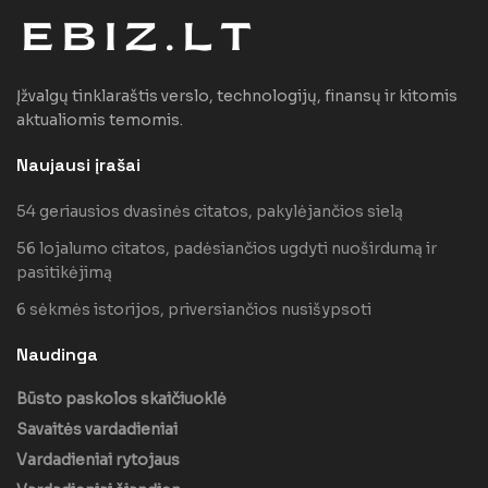
Įžvalgų tinklaraštis verslo, technologijų, finansų ir kitomis
aktualiomis temomis.
Naujausi įrašai
54 geriausios dvasinės citatos, pakylėjančios sielą
56 lojalumo citatos, padėsiančios ugdyti nuoširdumą ir
pasitikėjimą
6 sėkmės istorijos, priversiančios nusišypsoti
Naudinga
Būsto paskolos skaičiuoklė
Savaitės vardadieniai
Vardadieniai rytojaus