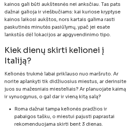
kainos gali būti aukštesnės nei anksčiau. Tas pats
dažnai galioja ir viešbučiams: kai kuriose kryptyse
kainos laikosi aukštos, nors kartais galima rasti
paskutinės minutės pasiūlymų, ypač jei esate
lankstūs dėl lokacijos ar apgyvendinimo tipo.
Kiek dienų skirti kelionei į
Italiją?
Kelionės trukmė labai priklauso nuo maršruto. Ar
norite aplankyti tik didžiuosius miestus, ar derinsite
juos su mažesniais miesteliais? Ar planuojate kaimą
ir vynuogynus, o gal dar ir vieną kitą salą?
Roma dažnai tampa kelionės pradžios ir
pabaigos tašku, o miestui pajusti paprastai
rekomenduojama skirti bent 3 dienas.