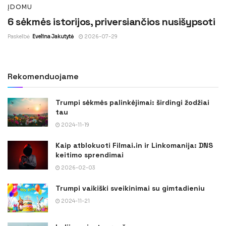
ĮDOMU
6 sėkmės istorijos, priversiančios nusišypsoti
Paskelbė
Evelina Jakutytė
2026-07-29
Rekomenduojame
Trumpi sėkmės palinkėjimai: širdingi žodžiai
tau
2024-11-19
Kaip atblokuoti Filmai.in ir Linkomanija: DNS
keitimo sprendimai
2026-02-03
Trumpi vaikiški sveikinimai su gimtadieniu
2024-11-21