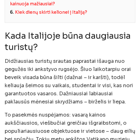
kainuoja mažiausiai?
6.
Kiek dienų skirti kelionei į Italiją?
Kada Italijoje būna daugiausia
turistų?
Didžiausias turistų srautas paprastai išauga nuo
gegužės iki ankstyvo rugsėjo. Šiuo laikotarpiu orai
beveik visada būna šilti (dažnai – ir karšti), todėl
keliauja šeimos su vaikais, studentai ir visi, kas nori
garantuotos vasaros. Dažniausiai labiausiai
paklausūs mėnesiai skrydžiams – birželis ir liepa.
To pasekmės nuspėjamos: vasarą kainos
aukščiausios, viešbučiai greičiau išgraibstomi, o
populiariausiuose objektuose ir vietose – daug eilių
bei spūsčių. Tokiu metu ankštos Vatikano muziejų