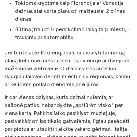
Tokioms kryptims kaip Florencija ar Venecija
dažniausiai verta planuoti mažiausiai 2 pilnas
dienas.
Būtina įtraukti ir persikėlimo laiką tarp miestų –
traukiniu ar automobiliu.
Jei turite apie 10 dienų, realu susidaryti turiningą
planą keliuose miestuose ir dar vienoje ar dviejose
mažesnėse vietovėse. O dvi savaitės suteikia
daugiau laisvės derinti miestus su regionais, kaimu
ar keliomis poilsio dienomis prie jūros.
Ir dar vienas dalykas, kuris dažnai nulemia, ar
kelionė patiks: nebandykite „apžiūrėti visko“ per
vieną kartą. Palikite laiko pasiklysti muziejuje,
pasivaikščioti be tikslo gatvelėmis, ilgiau pasėdėti
per pietus ar užsukti į aikštę vakaro gėrimui. Italija