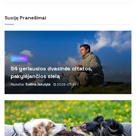
Susiję
Pranešimai
ĮDOMU
54 geriausios dvasinės citatos,
pakylėjančios sielą
Paskelbė
Evelina Jakutytė
2026-07-31