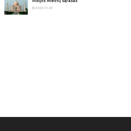
Indijos miestų sąrašas
2024-11-23