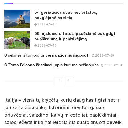
54 geriausios dvasinės citatos,
pakylėjančios sielą
2026-07-31
56 lojalumo citatos, padėsiančios ugdyti
nuoširdumą ir pasitikėjimą
2026-07-30
6 sėkmės istorijos, priversiančios nusišypsoti
2026-07-29
6 Tomo Edisono išradimai, apie kuriuos nežinojote
2026-07-28
Italija – viena tų krypčių, kurių daug kas ilgisi net ir
jau kartą apsilankę. Istoriniai miestai, garsūs
griuvėsiai, vaizdingi kalvų miesteliai, paplūdimiai,
salos, ežerai ir kalnai leidžia čia susiplanuoti beveik