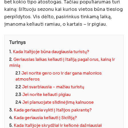
bet kokio tipo atostogas. Tačiau populiarumas turi
kainą: šiltuoju sezonu kai kurios vietos būna tiesiog
perpildytos. Vis dėlto, pasirinkus tinkamą laiką,
įmanoma keliauti ramiau, o kartais – ir pigiau.
Turinys
1.
Kada Italijoje būna daugiausia turistų?
2.
Geriausias laikas keliauti į Italiją pagal orus, kainą ir
minią
2.1
Jei norite gero oro ir dar gana malonios
atmosferos
2.2
Jei svarbiausia – mažiau turistų
2.3
Jei norite keliauti pigiau
2.4
Jei planuojate slidinėjimą kalnuose
3.
Kada geriausia vykti į Italijos pakrantę?
4.
Kada geriausia keliauti į Siciliją?
5.
Kada Italijoje skrydžiai ir kelionė dažniausiai