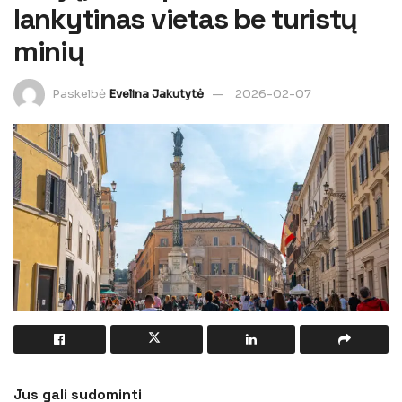
lankytinas vietas be turistų
minių
Paskelbė
Evelina Jakutytė
2026-02-07
Jus gali sudominti