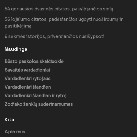
54 geriausios dvasinės citatos, pakylėjančios sielą
56 lojalumo citatos, padėsiančios ugdyti nuoširdumą ir
pasitikėjimą
6 sėkmės istorijos, priversiančios nusišypsoti
Naudinga
Būsto paskolos skaičiuoklė
Savaitės vardadieniai
Vardadieniai rytojaus
Vardadieniai šiandien
Vardadieniai šiandien ir rytoj
Zodiako ženklų suderinamumas
Kita
Apie mus