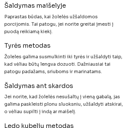
Šaldymas maišelyje
Paprastas būdas, kai žolelės užšaldomos
porcijomis. Tai patogu, jei norite greitai įmesti į
puodą reikiamą kiekį.
Tyrės metodas
Žoleles galima susmulkinti iki tyrės ir užšaldyti taip,
kad vėliau būtų lengva dozuoti. Dažniausiai tai
patogu padažams, sriuboms ir marinatams.
Šaldymas ant skardos
Jei norite, kad žolelės nesušaltų į vieną gabalą, jas
galima paskleisti plonu sluoksniu, užšaldyti atskirai,
o vėliau supilti į indą ar maišelį.
Ledo kubelių metodas