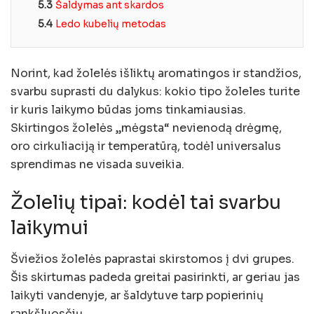
5.3
Šaldymas ant skardos
5.4
Ledo kubelių metodas
Norint, kad žolelės išliktų aromatingos ir standžios,
svarbu suprasti du dalykus: kokio tipo žoleles turite
ir kuris laikymo būdas joms tinkamiausias.
Skirtingos žolelės „mėgsta“ nevienodą drėgmę,
oro cirkuliaciją ir temperatūrą, todėl universalus
sprendimas ne visada suveikia.
Žolelių tipai: kodėl tai svarbu
laikymui
Šviežios žolelės paprastai skirstomos į dvi grupes.
Šis skirtumas padeda greitai pasirinkti, ar geriau jas
laikyti vandenyje, ar šaldytuve tarp popierinių
rankšluosčių.