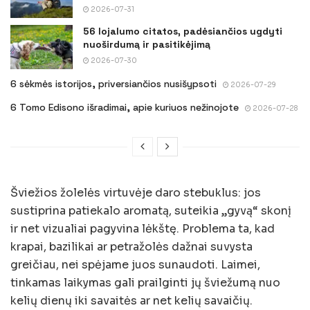
2026-07-31
56 lojalumo citatos, padėsiančios ugdyti
nuoširdumą ir pasitikėjimą
2026-07-30
6 sėkmės istorijos, priversiančios nusišypsoti
2026-07-29
6 Tomo Edisono išradimai, apie kuriuos nežinojote
2026-07-28
Šviežios žolelės virtuvėje daro stebuklus: jos
sustiprina patiekalo aromatą, suteikia „gyvą“ skonį
ir net vizualiai pagyvina lėkštę. Problema ta, kad
krapai, bazilikai ar petražolės dažnai suvysta
greičiau, nei spėjame juos sunaudoti. Laimei,
tinkamas laikymas gali prailginti jų šviežumą nuo
kelių dienų iki savaitės ar net kelių savaičių.