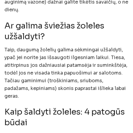
auginimą vazone) dažnai galite tikėtis savaičių, o ne
dienų.
Ar galima šviežias žoleles
užšaldyti?
Taip, daugumą žolelių galima sėkmingai užšaldyti,
ypač jei norite jas išsaugoti ilgesniam laikui. Tiesa,
atitirpinus jos dažniausiai patamsėja ir suminkštėja,
todėl jos ne visada tinka papuošimui ar salotoms.
Tačiau gaminimui (troškiniams, sriuboms,
padažams, kepiniams) skonis paprastai išlieka labai
geras.
Kaip šaldyti žoleles: 4 patogūs
būdai