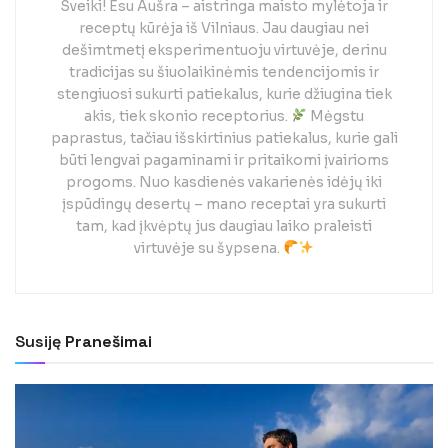
Sveiki! Esu Aušra – aistringa maisto mylėtoja ir
receptų kūrėja iš Vilniaus. Jau daugiau nei
dešimtmetį eksperimentuoju virtuvėje, derinu
tradicijas su šiuolaikinėmis tendencijomis ir
stengiuosi sukurti patiekalus, kurie džiugina tiek
akis, tiek skonio receptorius.
Mėgstu
paprastus, tačiau išskirtinius patiekalus, kurie gali
būti lengvai pagaminami ir pritaikomi įvairioms
progoms. Nuo kasdienės vakarienės idėjų iki
įspūdingų desertų – mano receptai yra sukurti
tam, kad įkvėptų jus daugiau laiko praleisti
virtuvėje su šypsena.
Susiję
Pranešimai