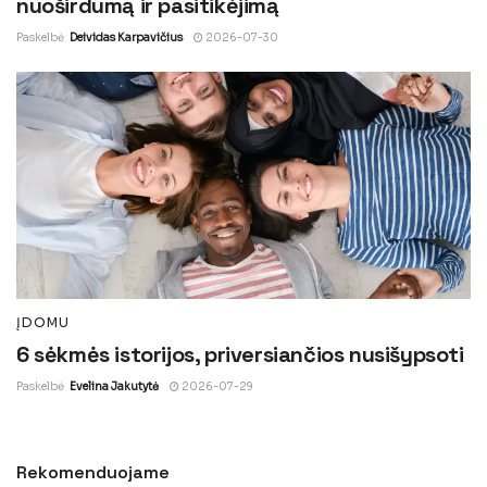
nuoširdumą ir pasitikėjimą
Paskelbė
Deividas Karpavičius
2026-07-30
ĮDOMU
6 sėkmės istorijos, priversiančios nusišypsoti
Paskelbė
Evelina Jakutytė
2026-07-29
Rekomenduojame