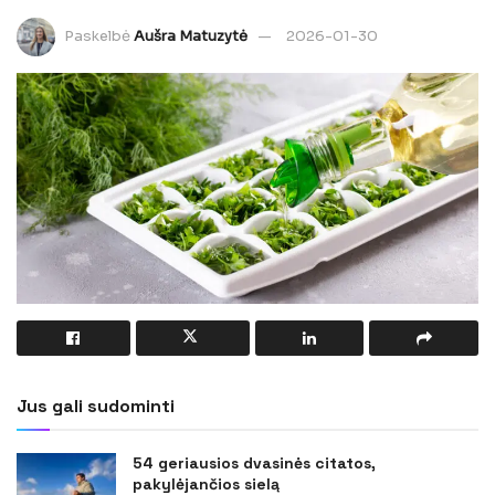
Paskelbė
Aušra Matuzytė
2026-01-30
Jus gali sudominti
54 geriausios dvasinės citatos,
pakylėjančios sielą