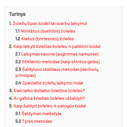
Turinys
1.
Žolelių tipai: kodėl tai svarbu laikymui
1.1
Minkštos (švelnios) žolelės
1.2
Kietos (tvirtesnės) žolelės
2.
Kaip laikyti šviežias žoleles: 4 patikimi būdai
2.1
Laikymas vazone (auginimas namuose)
2.2
Stiklainio metodas (kaip skintos gėlės)
2.3
Šaldytuvo stalčiaus metodas (daržovių
principas)
2.4
Specialūs žolelių laikymo indai
3.
Kiek laiko išsilaiko šviežios žolelės?
4.
Ar galima šviežias žoleles užšaldyti?
5.
Kaip šaldyti žoleles: 4 patogūs būdai
5.1
Šaldymas maišelyje
5.2
Tyrės metodas