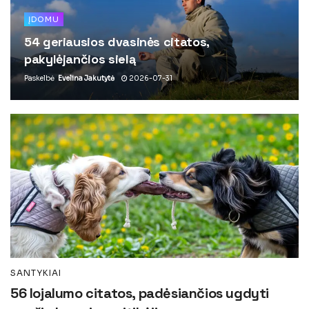
ĮDOMU
54 geriausios dvasinės citatos,
pakylėjančios sielą
Paskelbė
Evelina Jakutytė
2026-07-31
SANTYKIAI
56 lojalumo citatos, padėsiančios ugdyti