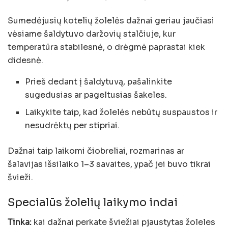
Sumedėjusių kotelių žolelės dažnai geriau jaučiasi
vėsiame šaldytuvo daržovių stalčiuje, kur
temperatūra stabilesnė, o drėgmė paprastai kiek
didesnė.
Prieš dedant į šaldytuvą, pašalinkite
sugedusias ar pageltusias šakeles.
Laikykite taip, kad žolelės nebūtų suspaustos ir
nesudrėktų per stipriai.
Dažnai taip laikomi čiobreliai, rozmarinas ar
šalavijas išsilaiko 1–3 savaites, ypač jei buvo tikrai
švieži.
Specialūs žolelių laikymo indai
Tinka:
kai dažnai perkate šviežiai pjaustytas žoleles