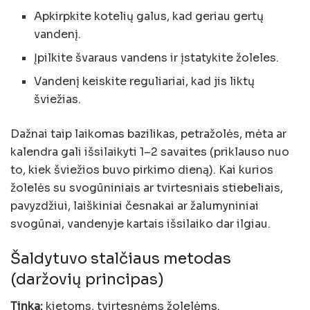
Apkirpkite kotelių galus, kad geriau gertų
vandenį.
Įpilkite švaraus vandens ir įstatykite žoleles.
Vandenį keiskite reguliariai, kad jis liktų
šviežias.
Dažnai taip laikomas bazilikas, petražolės, mėta ar
kalendra gali išsilaikyti 1–2 savaites (priklauso nuo
to, kiek šviežios buvo pirkimo dieną). Kai kurios
žolelės su svogūniniais ar tvirtesniais stiebeliais,
pavyzdžiui, laiškiniai česnakai ar žalumyniniai
svogūnai, vandenyje kartais išsilaiko dar ilgiau.
Šaldytuvo stalčiaus metodas
(daržovių principas)
Tinka:
kietoms, tvirtesnėms žolelėms.