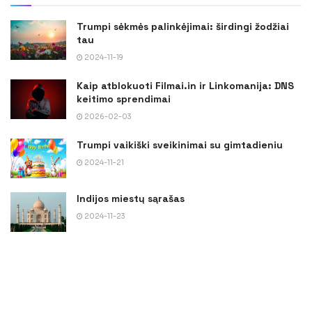
Trumpi sėkmės palinkėjimai: širdingi žodžiai
tau
2024-11-19
Kaip atblokuoti Filmai.in ir Linkomanija: DNS
keitimo sprendimai
2026-02-03
Trumpi vaikiški sveikinimai su gimtadieniu
2024-11-21
Indijos miestų sąrašas
2024-11-23