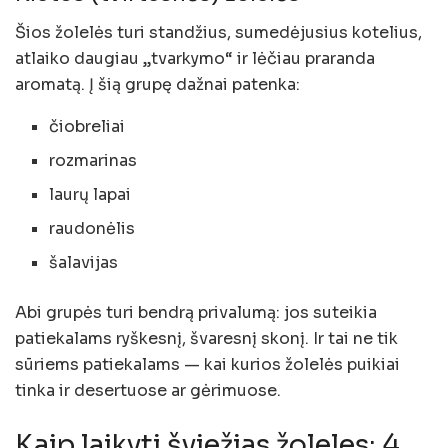
Šios žolelės turi standžius, sumedėjusius kotelius,
atlaiko daugiau „tvarkymo“ ir lėčiau praranda
aromatą. Į šią grupę dažnai patenka:
čiobreliai
rozmarinas
laurų lapai
raudonėlis
šalavijas
Abi grupės turi bendrą privalumą: jos suteikia
patiekalams ryškesnį, švaresnį skonį. Ir tai ne tik
sūriems patiekalams — kai kurios žolelės puikiai
tinka ir desertuose ar gėrimuose.
Kaip laikyti šviežias žoleles: 4