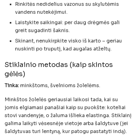
Rinkitės nedidelius vazonus su skylutėmis
vandens nutekėjimui.
Laistykite saikingai: per daug drėgmės gali
greit sugadinti šaknis.
Skinant, nenukirpkite visko iš karto – geriau
nuskinti po truputį, kad augalas atželtų.
Stiklainio metodas (kaip skintos
gėlės)
Tinka:
minkštoms, švelnioms žolelėms.
Minkštos žolelės geriausiai laikosi tada, kai su
jomis elgiamasi panašiai kaip su puokšte: koteliai
stovi vandenyje, o žaluma išlieka elastinga. Stiklainį
galima laikyti vėsesnėje vietoje arba šaldytuve (jei
šaldytuvas turi lentyną, kur patogu pastatyti indą).