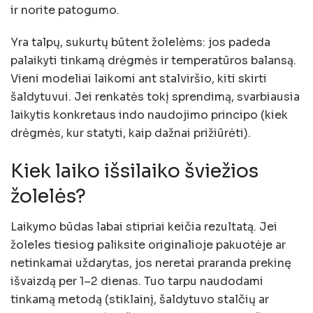
ir norite patogumo.
Yra talpų, sukurtų būtent žolelėms: jos padeda
palaikyti tinkamą drėgmės ir temperatūros balansą.
Vieni modeliai laikomi ant stalviršio, kiti skirti
šaldytuvui. Jei renkatės tokį sprendimą, svarbiausia
laikytis konkretaus indo naudojimo principo (kiek
drėgmės, kur statyti, kaip dažnai prižiūrėti).
Kiek laiko išsilaiko šviežios
žolelės?
Laikymo būdas labai stipriai keičia rezultatą. Jei
žoleles tiesiog paliksite originalioje pakuotėje ar
netinkamai uždarytas, jos neretai praranda prekinę
išvaizdą per 1–2 dienas. Tuo tarpu naudodami
tinkamą metodą (stiklainį, šaldytuvo stalčių ar