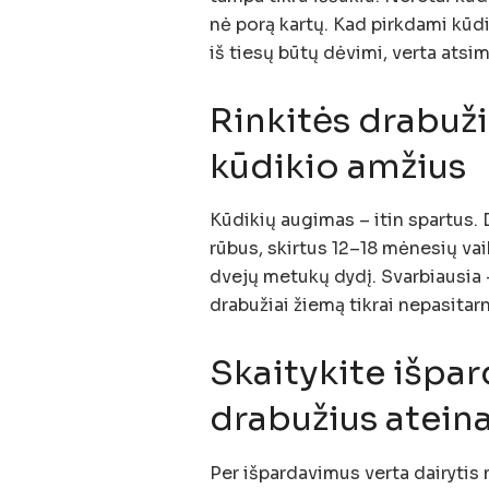
nė porą kartų. Kad pirkdami kūdi
iš tiesų būtų dėvimi, verta atsi
Rinkitės drabuži
kūdikio amžius
Kūdikių augimas – itin spartus. 
rūbus, skirtus 12–18 mėnesių vai
dvejų metukų dydį. Svarbiausia –
drabužiai žiemą tikrai nepasitarn
Skaitykite išpar
drabužius atei
Per išpardavimus verta dairytis 