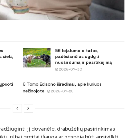
ės
56 lojalumo citatos,
 sielą
padėsiančios ugdyti
nuoširdumą ir pasitikėjimą
2026-07-30
šypsoti
6 Tomo Edisono išradimai, apie kuriuos
nežinojote
2026-07-28
pradžiuginti jį dovanėle, drabužėlių pasirinkimas
kių rūbai greitai išauga ar nespėja būti apsivilkti