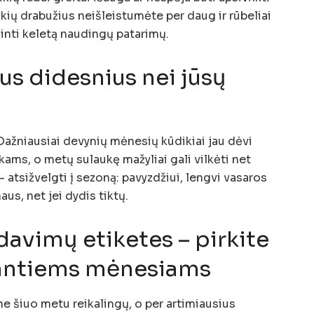
kių drabužius neišleistumėte per daug ir rūbeliai
minti keletą naudingų patarimų.
us didesnius nei jūsų
Dažniausiai devynių mėnesių kūdikiai jau dėvi
kams, o metų sulaukę mažyliai gali vilkėti net
 atsižvelgti į sezoną: pavyzdžiui, lengvi vasaros
aus, net jei dydis tiktų.
davimų etiketes – pirkite
nantiems mėnesiams
ne šiuo metu reikalingų, o per artimiausius