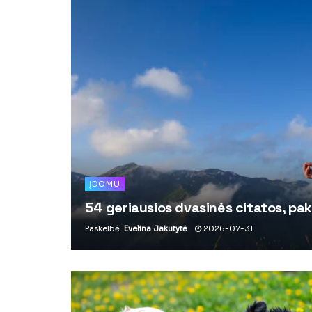
ĮDOMU
54 geriausios dvasinės citatos, pak
Paskelbė
Evelina Jakutytė
2026-07-31