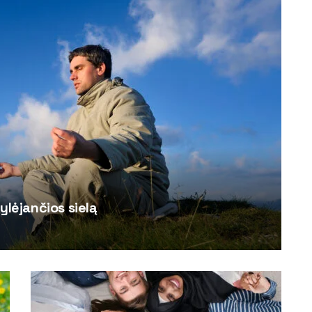
ylėjančios sielą