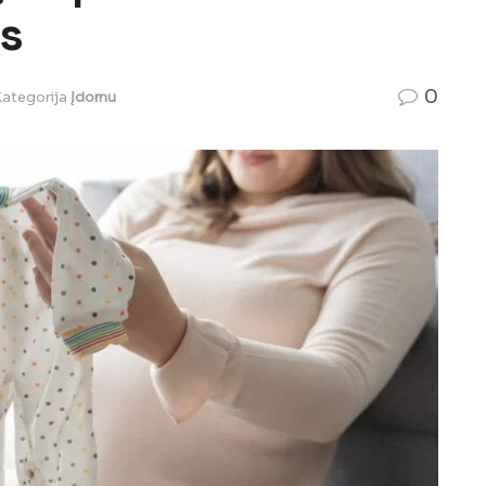
us
0
ategorija
Įdomu