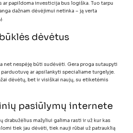
mas ar papildoma investicija bus logiška. Tuo tarpu
ranga dažnam dėvėjimui netinka – ją verta
ų.
 būklės dėvėtus
a net nespėję būti sudėvėti. Gera proga sutaupyti
 parduotuvę ar apsilankyti specialiame turgelyje.
žai dėvėtų, bet ir visiškai naujų, su etiketėmis
tinių pasiūlymų internete
 drabužėlius mažyliui galima rasti ir už kur kas
omi tiek jau dėvėti, tiek nauji rūbai už patrauklią