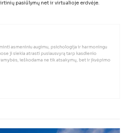
irtinių pasiūlymų net ir virtualioje erdvėje.
minti asmeniniu augimu, psichologija ir harmoningu
se ji siekia atrasti pusiausvyrą tarp kasdienio
 ramybės, ieškodama ne tik atsakymų, bet ir įkvėpimo