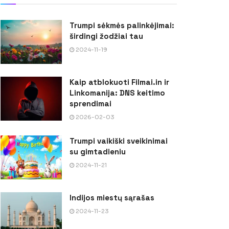
Trumpi sėkmės palinkėjimai:
širdingi žodžiai tau
2024-11-19
Kaip atblokuoti Filmai.in ir
Linkomanija: DNS keitimo
sprendimai
2026-02-03
Trumpi vaikiški sveikinimai
su gimtadieniu
2024-11-21
Indijos miestų sąrašas
2024-11-23