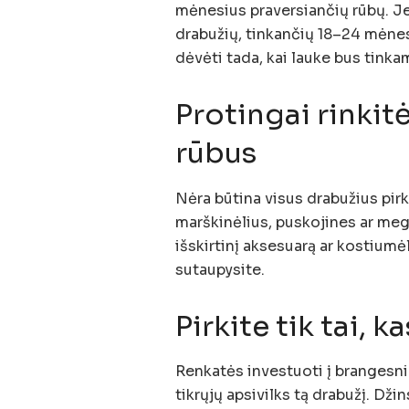
mėnesius praversiančių rūbų. Jei
drabužių, tinkančių 18–24 mėnes
dėvėti tada, kai lauke bus tinkam
Protingai rinkit
rūbus
Nėra būtina visus drabužius pirk
marškinėlius, puskojines ar megzt
išskirtinį aksesuarą ar kostiumėlį
sutaupysite.
Pirkite tik tai, 
Renkatės investuoti į brangesniu
tikrųjų apsivilks tą drabužį. Dž