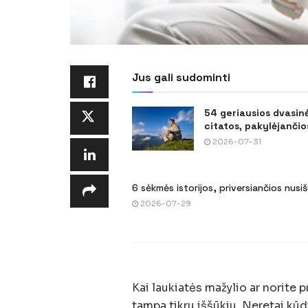
Jus gali sudominti
54 geriausios dvasin
citatos, pakylėjančios
2026-07-31
6 sėkmės istorijos, priversiančios nusi
2026-07-29
Kai laukiatės mažylio ar norite 
tampa tikru iššūkiu. Neretai kūdi