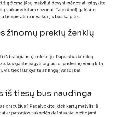
 šią žiemą jūsų mažyliui devyni mėnesiai, įsigykite
ių vaikams kitam sezonui. Taip rūbelį galėsite
a temperatūra ir vaikui jis bus kaip tik.
ės žinomų prekių ženklų
ti iš brangiausių kolekcijų. Paprastus kūdikių
ukus galite įsigyti pigiau, o, priderinę vieną kitą
, vis tiek išlaikysite stilingą įvaizdį bei
kas iš tiesų bus naudinga
s drabužius? Pagalvokite, kiek kartų mažylis iš
insai ar patogios suknelės dažniausiai nešiojami