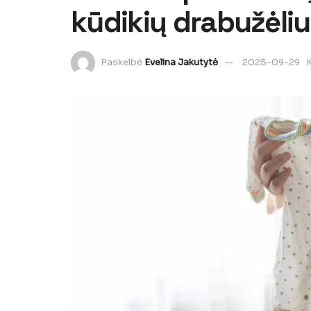
kūdikių drabužėli
Paskelbė
Evelina Jakutytė
2025-09-29
K