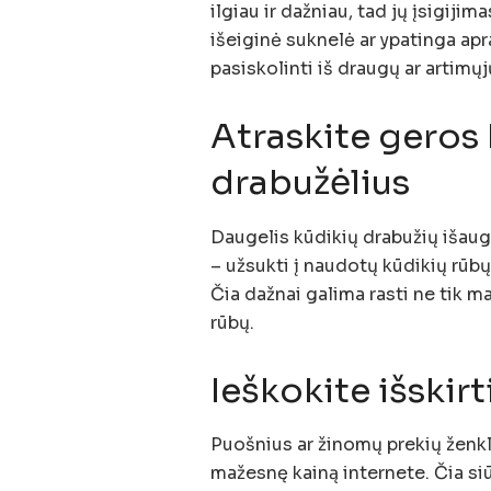
ilgiau ir dažniau, tad jų įsigiji
išeiginė suknelė ar ypatinga ap
pasiskolinti iš draugų ar artimųj
Atraskite geros
drabužėlius
Daugelis kūdikių drabužių išaug
– užsukti į naudotų kūdikių rūbų
Čia dažnai galima rasti ne tik ma
rūbų.
Ieškokite išskir
Puošnius ar žinomų prekių ženklų
mažesnę kainą internete. Čia siūl