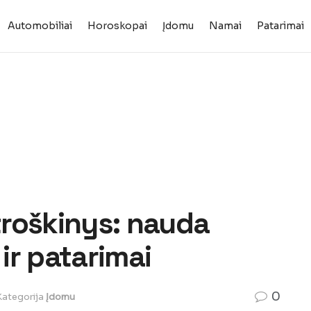
Automobiliai
Horoskopai
Įdomu
Namai
Patarimai
 troškinys: nauda
 ir patarimai
0
Kategorija
Įdomu