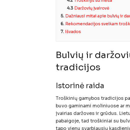
4.2
Troškinys su mėsa
4.3
Daržovių įvairovė
5.
Dažniausi mitai apie bulvių ir da
6.
Rekomendacijos sveikam troški
7.
Išvados
Bulvių ir daržovi
tradicijos
Istorinė raida
Troškinių gamybos tradicijos pas
buvo gaminami moliniuose ar m
įvairias daržoves ir grūdus. Lie
pabaigoje, tad troškiniai su bulv
tapo vienu svarbiausių kasdienių