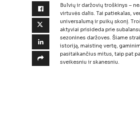
Bulvių ir daržovių troškinys – n
virtuvės dalis. Tai patiekalas, 
universalumą ir puikų skonį. Troš
aktyviai prisideda prie subalans
sezonines daržoves. Šiame strai
istoriją, maistinę vertę, gamin
pasitaikančius mitus, taip pat p
sveikesniu ir skanesniu.