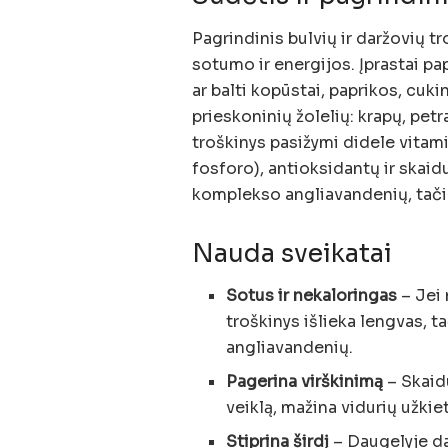
Pagrindinis bulvių ir daržovių t
sotumo ir energijos. Įprastai pa
ar balti kopūstai, paprikos, cuk
prieskoninių žolelių: krapų, pet
troškinys pasižymi didele vitami
fosforo), antioksidantų ir skai
komplekso angliavandenių, tačia
Nauda sveikatai
Sotus ir nekaloringas
– Jei
troškinys išlieka lengvas, t
angliavandenių.
Pagerina virškinimą
– Skaid
veiklą, mažina vidurių užkiet
Stiprina širdį
– Daugelyje dar