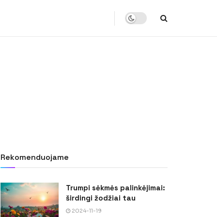
Rekomenduojame
Trumpi sėkmės palinkėjimai:
širdingi žodžiai tau
2024-11-19