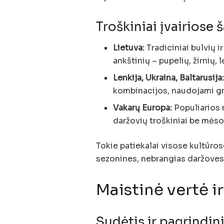
Troškiniai įvairiose 
Lietuva:
Tradiciniai bulvių i
ankštinių – pupelių, žirnių, 
Lenkija, Ukraina, Baltarusija
kombinacijos, naudojami gr
Vakarų Europa:
Populiarios r
daržovių troškiniai be mėso
Tokie patiekalai visose kultūro
sezonines, nebrangias daržoves i
Maistinė vertė i
Sudėtis ir pagrindin