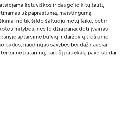
eatsiejama lietuviškos ir daugelio kitų tautų
vertinamas už paprastumą, maistingumą,
kiniai ne tik šildo šaltuoju metų laiku, bet ir
uotos mitybos, nes leidžia panaudoti įvairias
psnyje aptarsime bulvių ir daržovių troškinio
imo būdus, naudingas savybes bei dažniausiai
ateiksime patarimų, kaip šį patiekalą paversti dar