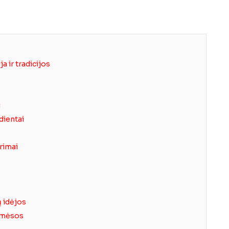
ja ir tradicijos
i
dientai
rimai
ų idėjos
e mėsos