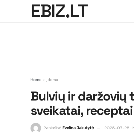
EBIZ.LT
Home
Įdomu
Bulvių ir daržovių
sveikatai, receptai
Paskelbė
Evelina Jakutytė
2025-07-28