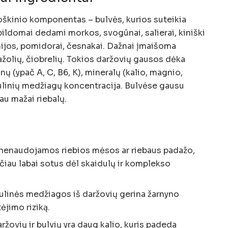
roškinio komponentas – bulvės, kurios suteikia
pildomai dedami morkos, svogūnai, salierai, kiniški
inijos, pomidorai, česnakai. Dažnai įmaišoma
ražolių, čiobrelių. Tokios daržovių gausos dėka
nų (ypač A, C, B6, K), mineralų (kalio, magnio,
dulinių medžiagų koncentracija. Bulvėse gausu
u mažai riebalų.
 nenaudojamos riebios mėsos ar riebaus padažo,
ačiau labai sotus dėl skaidulų ir komplekso
ulinės medžiagos iš daržovių gerina žarnyno
ėjimo riziką.
žovių ir bulvių yra daug kalio, kuris padeda