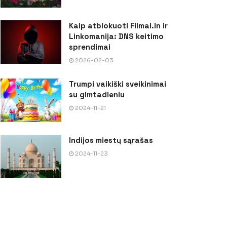
Kaip atblokuoti Filmai.in ir
Linkomanija: DNS keitimo
sprendimai
2026-02-03
Trumpi vaikiški sveikinimai
su gimtadieniu
2024-11-21
Indijos miestų sąrašas
2024-11-23