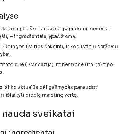
šalyse
r daržovių troškiniai dažnai papildomi mėsos ar
lęšių – ingredientais, ypač žiemą.
:
Būdingos įvairios šakninių ir kopūstinių daržovių
ybai.
atatouille (Prancūzija), minestrone (Italija) tipo
s.
se išliko aktualūs dėl galimybės panaudoti
r išlaikyti didelę maistinę vertę.
r nauda sveikatai
iai ingredientai