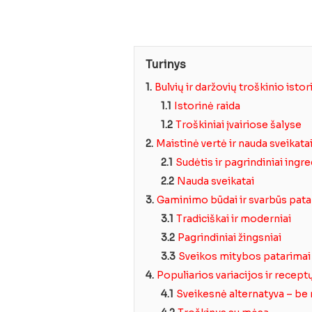
Turinys
1.
Bulvių ir daržovių troškinio istori
1.1
Istorinė raida
1.2
Troškiniai įvairiose šalyse
2.
Maistinė vertė ir nauda sveikata
2.1
Sudėtis ir pagrindiniai ingre
2.2
Nauda sveikatai
3.
Gaminimo būdai ir svarbūs pata
3.1
Tradiciškai ir moderniai
3.2
Pagrindiniai žingsniai
3.3
Sveikos mitybos patarimai
4.
Populiarios variacijos ir recept
4.1
Sveikesnė alternatyva – b