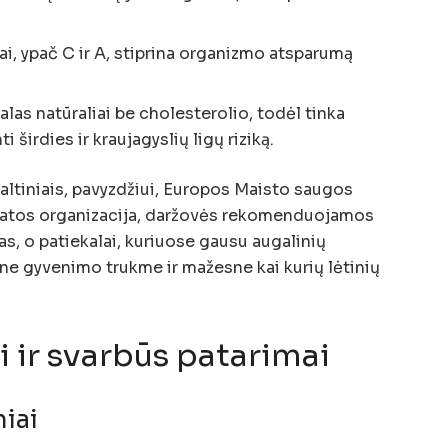
i, ypač C ir A, stiprina organizmo atsparumą
alas natūraliai be cholesterolio, todėl tinka
širdies ir kraujagyslių ligų riziką.
šaltiniais, pavyzdžiui, Europos Maisto saugos
ikatos organizacija, daržovės rekomenduojamos
s, o patiekalai, kuriuose gausu augalinių
sne gyvenimo trukme ir mažesne kai kurių lėtinių
ir svarbūs patarimai
niai