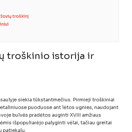
ržovių troškinį
niui
ų troškinio istorija ir
aulyje siekia tūkstantmečius. Pirmieji troškiniai
etaliniuose puoduose ant lėtos ugnies, naudojant
tuvoje bulvės pradėtos auginti XVIII amžiaus
ėmis išpopuliarėjo palyginti vėlai, tačiau greitai
 patiekalų.