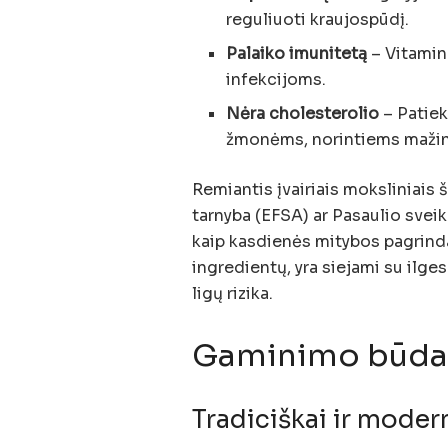
reguliuoti kraujospūdį.
Palaiko imunitetą
– Vitamina
infekcijoms.
Nėra cholesterolio
– Patiek
žmonėms, norintiems mažinti 
Remiantis įvairiais moksliniais 
tarnyba (EFSA) ar Pasaulio sve
kaip kasdienės mitybos pagrinda
ingredientų, yra siejami su ilge
ligų rizika.
Gaminimo būdai 
Tradiciškai ir moder