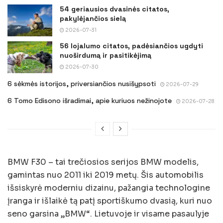
54 geriausios dvasinės citatos,
pakylėjančios sielą
2026-07-31
56 lojalumo citatos, padėsiančios ugdyti
nuoširdumą ir pasitikėjimą
2026-07-30
6 sėkmės istorijos, priversiančios nusišypsoti
2026-07-29
6 Tomo Edisono išradimai, apie kuriuos nežinojote
2026-07-28
BMW F30 – tai trečiosios serijos BMW modelis,
gamintas nuo 2011 iki 2019 metų. Šis automobilis
išsiskyrė moderniu dizainu, pažangia technologine
įranga ir išlaikė tą patį sportiškumo dvasią, kuri nuo
seno garsina „BMW“. Lietuvoje ir visame pasaulyje