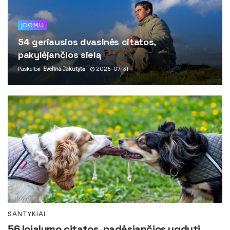
ĮDOMU
54 geriausios dvasinės citatos,
pakylėjančios sielą
Paskelbė
Evelina Jakutytė
2026-07-31
SANTYKIAI
56 lojalumo citatos, padėsiančios ugdyti