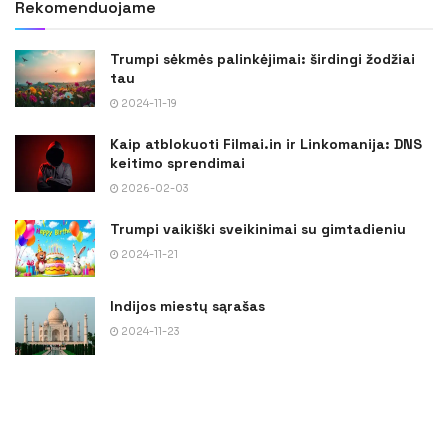
Rekomenduojame
Trumpi sėkmės palinkėjimai: širdingi žodžiai
tau
2024-11-19
Kaip atblokuoti Filmai.in ir Linkomanija: DNS
keitimo sprendimai
2026-02-03
Trumpi vaikiški sveikinimai su gimtadieniu
2024-11-21
Indijos miestų sąrašas
2024-11-23