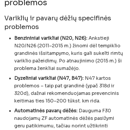
problemos
Variklių ir pavarų dėžių specifinės
problemos
Benzininiai varikliai (N20, N26):
Ankstieji
N20/N26 (2011–2015 m.) žinomi dėl tempiklio
grandinės išsitampymo, kuris gali sukelti rimtų
variklio pažeidimų. Po atnaujinimo (2015 m.) ši
problema ženkliai sumažėjo.
Dyzeliniai varikliai (N47, B47):
N47 kartos
problemos – taip pat grandinė (ypač 318d ir
320d), dažnai rekomenduojamas prevencinis
keitimas ties 150–200 tūkst. km rida.
Automatinės pavarų dėžės:
Dauguma F30
naudojamų ZF automatinės dėžės pasižymi
geru patikimumu, tačiau norint užtikrinti