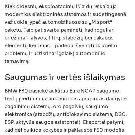
Kiek didesnių eksploatacinių išlaidų reikalauja
modernios elektroninės sistemos ir sudėtingesnė
važiuoklė, ypač automobiliuose su „M sport“
paketu. Taip pat svarbu paminėti, kad reguliari
priežiūra – alyvos, filtrų, stabdžių bei pakabos
elementų keitimas – padeda išvengti daugelio
problemų ir užtikrina ilgalaikį automobilio
tarnavimą.
Saugumas ir vertės išlaikymas
BMW F30 pasiekė aukštus EuroNCAP saugumo
testų įvertinimus: automobilis aprūpintas daugybe
pagalbinių sistemų, oro pagalvių, saugumo
elektronika (stabdžių antiblokavimo sistema, DSC,
ESP, aktyvūs saugos asistentai). Ekspertai pažymi,
kad dėl puikios kokybės ir paklausos F30 modelis