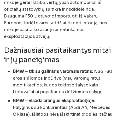
rinkoje gerai išlaiko vertę, ypač automobiliai iš
oficialių atstovybių su tikra ir nedidele rida.
Dauguma F30 Lietuvoje importuoti iš Vakarų
Europos, todėl svarbu atidžiai tikrinti istoriją, nes
rinkoje pasitaiko avarijų ar netinkamos
eksploatacijos atvejų.
Dažniausiai pasitaikantys mitai
ir jų paneigimas
BMW – tik su galiniais varomais ratais:
Nuo F30
eros siūlomos ir xDrive (visų varomų ratų)
modifikacijos, kurios tokiose šalyse kaip
Lietuva labai populiarios dėl žiemos sąlygų.
BMW – visada brangus eksploatacijoje:
Palyginus su konkurentais (Audi A4, Mercedes
C klasė), išlaidos nėra išskirtinai didelės, tačiau