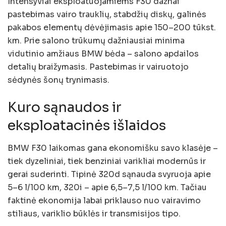
Intensyviai eksploatuojamiems F30 dažnai
pastebimas vairo trauklių, stabdžių diskų, galinės
pakabos elementų dėvėjimasis apie 150–200 tūkst.
km. Prie salono trūkumų dažniausiai minima
vidutinio amžiaus BMW bėda – salono apdailos
detalių braižymasis. Pastebimas ir vairuotojo
sėdynės šonų trynimasis.
Kuro sąnaudos ir
eksploatacinės išlaidos
BMW F30 laikomas gana ekonomišku savo klasėje –
tiek dyzeliniai, tiek benziniai varikliai modernūs ir
gerai suderinti. Tipinė 320d sąnauda svyruoja apie
5–6 l/100 km, 320i – apie 6,5–7,5 l/100 km. Tačiau
faktinė ekonomija labai priklauso nuo vairavimo
stiliaus, variklio būklės ir transmisijos tipo.