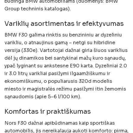
būdinga BMW automobiliams (duomenys: BMW
Group techninis katalogas).
Variklių asortimentas ir efektyvumas
BMW F30 galima rinktis su benzininiu ar dyzeliniu
varikliu, o atnaujinus gamą – netgi su hibridine
versija (330e). Vartotojai dažnai giria šiuos variklius
dėl jų dinamikos bei santykinai mažų kuro sąnaudų,
ypač lyginant su ankstesne E90 karta. Dyzeliniai 2.0
ir 3.0 litrų varikliai pasižymi ilgaamžiškumu ir
ekonomiškumu, o populiarusis 320d modelis
miesto ir magistralės režimu pasižymi itin žemomis
sąnaudomis (apie 5–6 l/100 km).
Komfortas ir praktiškumas
Nors F30 dažnai apibūdinamas kaip sportiškas
automobilis, jis nereikalauja aukoti komforto: pirma,