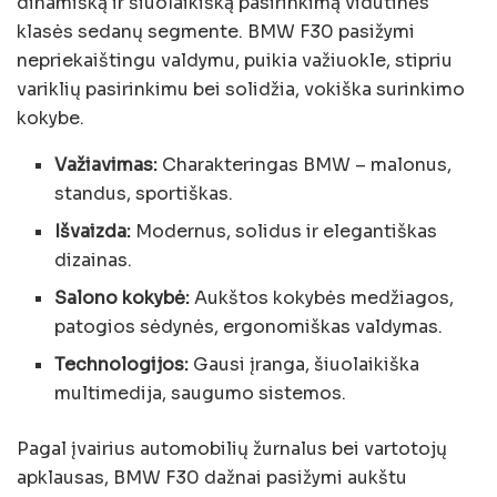
dinamišką ir šiuolaikišką pasirinkimą vidutinės
klasės sedanų segmente. BMW F30 pasižymi
nepriekaištingu valdymu, puikia važiuokle, stipriu
variklių pasirinkimu bei solidžia, vokiška surinkimo
kokybe.
Važiavimas:
Charakteringas BMW – malonus,
standus, sportiškas.
Išvaizda:
Modernus, solidus ir elegantiškas
dizainas.
Salono kokybė:
Aukštos kokybės medžiagos,
patogios sėdynės, ergonomiškas valdymas.
Technologijos:
Gausi įranga, šiuolaikiška
multimedija, saugumo sistemos.
Pagal įvairius automobilių žurnalus bei vartotojų
apklausas, BMW F30 dažnai pasižymi aukštu