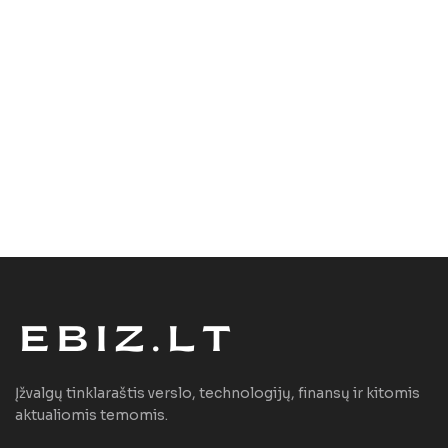
Įžvalgų tinklaraštis verslo, technologijų, finansų ir kitomis
aktualiomis temomis.