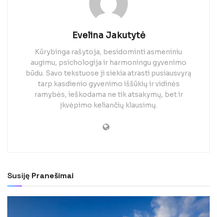
Evelina Jakutytė
Kūrybinga rašytoja, besidominti asmeniniu
augimu, psichologija ir harmoningu gyvenimo
būdu. Savo tekstuose ji siekia atrasti pusiausvyrą
tarp kasdienio gyvenimo iššūkių ir vidinės
ramybės, ieškodama ne tik atsakymų, bet ir
įkvėpimo keliančių klausimų.
Susiję
Pranešimai