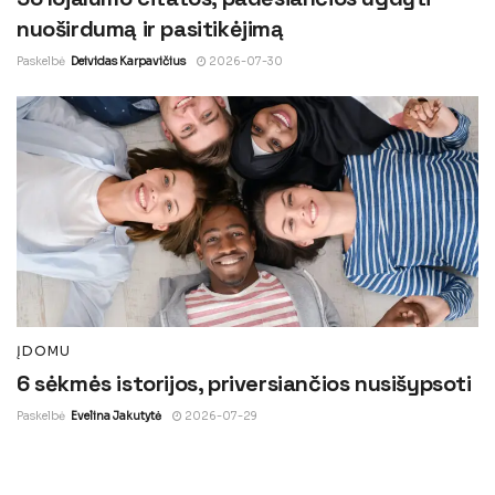
nuoširdumą ir pasitikėjimą
Paskelbė
Deividas Karpavičius
2026-07-30
ĮDOMU
6 sėkmės istorijos, priversiančios nusišypsoti
Paskelbė
Evelina Jakutytė
2026-07-29