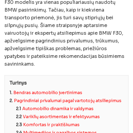
F30 modelis yra vienas populiariausių naudotų
BMW pasirinkimų. Tačiau, kaip ir kiekviena
transporto priemonė, jis turi savų stipriųjų bei
silpnųjų pusių. Šiame straipsnyje aptarsime
vairuotojų ir ekspertų atsiliepimus apie BMW F30,
apžvelgsime pagrindinius privalumus, trūkumus,
apžvelgsime tipiškas problemas, priežiūros
ypatybes ir pateiksime rekomendacijas būsimiems
savininkams.
Turinys
1.
Bendras automobilio įvertinimas
2.
Pagrindiniai privalumai pagal vartotojų atsiliepimus
2.1
Automobilio dinamika ir valdymas
2.2
Variklių asortimentas ir efektyvumas
2.3
Komfortas ir praktiškumas
2.4
Multimedijos ir pagalbos sistemos