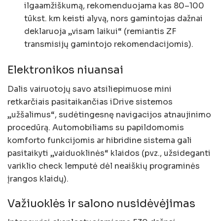
ilgaamžiškumą, rekomenduojama kas 80–100
tūkst. km keisti alyvą, nors gamintojas dažnai
deklaruoja „visam laikui“ (remiantis ZF
transmisijų gamintojo rekomendacijomis).
Elektronikos niuansai
Dalis vairuotojų savo atsiliepimuose mini
retkarčiais pasitaikančias iDrive sistemos
„užšalimus“, sudėtingesnę navigacijos atnaujinimo
procedūrą. Automobiliams su papildomomis
komforto funkcijomis ar hibridine sistema gali
pasitaikyti „vaiduoklinės“ klaidos (pvz., užsideganti
variklio check lemputė dėl neaiškių programinės
įrangos klaidų).
Važiuoklės ir salono nusidėvėjimas