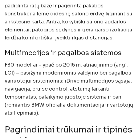
padidinta ratų bazė ir pagerinta pakabos
konstrukcija lėmė didesnę salono erdvę lyginant su
ankstesne karta. Antra, kokybiški salono apdailos
elementai, patogios sėdynės ir gera garso izoliacija
leidžia komfortiškai įveikti ilgas distancijas.
Multimedijos ir pagalbos sistemos
F30 modeliai – ypač po 2015 m. atnaujinimo (angl.
LCI) – pasižymi moderniomis valdymo bei pagalbos
vairuotojui sistemomis: iDrive multimedijos sąsaja,
navigacija, cruise control, atstumą laikanti
tempomatas, palaikymo juostoje sistema ir pan.
(remiantis BMW oficialia dokumentacija ir vartotojų
atsiliepimais).
Pagrindiniai trūkumai ir tipinės