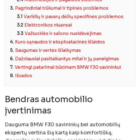
3.
Pagrindiniai trūkumai ir tipinės problemos
3.1
Variklių ir pavarų dėžių specifinės problemos
3.2
Elektronikos niuansai
3.3
Važiuoklės ir salono nusidėvėjimas
4.
Kuro sąnaudos ir eksploatacinės išlaidos
5.
Saugumas ir vertės išlaikymas
6.
Dažniausiai pasitaikantys mitai ir jų paneigimas
7.
Vertingi patarimai būsimam BMW F30 savininkui
8.
Išvados
Bendras automobilio
įvertinimas
Dauguma BMW F30 savininkų bei automobilių
ekspertų vertina šią kartą kaip komfortišką,