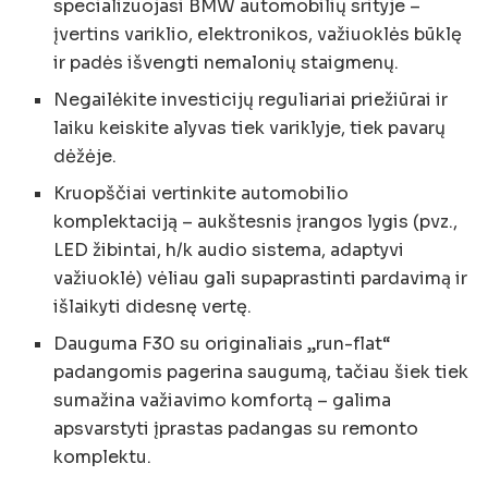
specializuojasi BMW automobilių srityje –
įvertins variklio, elektronikos, važiuoklės būklę
ir padės išvengti nemalonių staigmenų.
Negailėkite investicijų reguliariai priežiūrai ir
laiku keiskite alyvas tiek variklyje, tiek pavarų
dėžėje.
Kruopščiai vertinkite automobilio
komplektaciją – aukštesnis įrangos lygis (pvz.,
LED žibintai, h/k audio sistema, adaptyvi
važiuoklė) vėliau gali supaprastinti pardavimą ir
išlaikyti didesnę vertę.
Dauguma F30 su originaliais „run-flat“
padangomis pagerina saugumą, tačiau šiek tiek
sumažina važiavimo komfortą – galima
apsvarstyti įprastas padangas su remonto
komplektu.