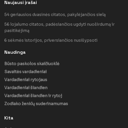
Naujausi įrašai
54 geriausios dvasinės citatos, pakylėjančios sielą
56 lojalumo citatos, padėsiančios ugdyti nuoširdumą ir
pasitikėjimą
6 sėkmės istorijos, priversiančios nusišypsoti
Naudinga
Būsto paskolos skaičiuoklė
Savaitės vardadieniai
Vardadieniai rytojaus
Vardadieniai šiandien
Vardadieniai šiandien ir rytoj
Zodiako ženklų suderinamumas
Kita