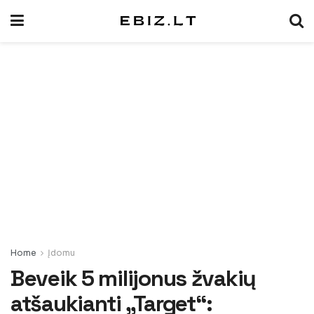
Home
Įdomu
Beveik 5 milijonus žvakių
atšaukianti „Target“: