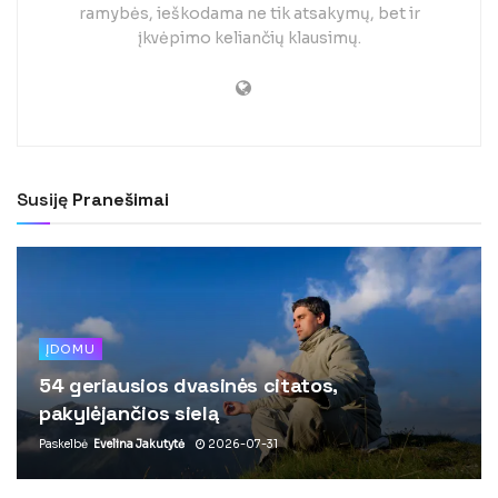
ramybės, ieškodama ne tik atsakymų, bet ir
įkvėpimo keliančių klausimų.
Susiję
Pranešimai
ĮDOMU
54 geriausios dvasinės citatos,
pakylėjančios sielą
Paskelbė
Evelina Jakutytė
2026-07-31