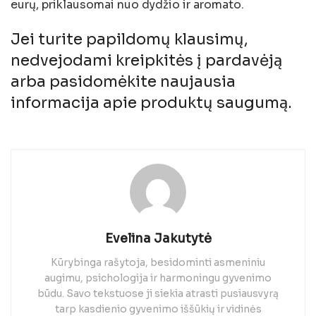
eurų, priklausomai nuo dydžio ir aromato.
Jei turite papildomų klausimų,
nedvejodami kreipkitės į pardavėją
arba pasidomėkite naujausia
informacija apie produktų saugumą.
Evelina Jakutytė
Kūrybinga rašytoja, besidominti asmeniniu
augimu, psichologija ir harmoningu gyvenimo
būdu. Savo tekstuose ji siekia atrasti pusiausvyrą
tarp kasdienio gyvenimo iššūkių ir vidinės