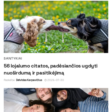
SANTYKIAI
56 lojalumo citatos, padėsiančios ugdyti
nuoširdumą ir pasitikėjimą
Paskelbė
Deividas Karpavičius
2026-07-30