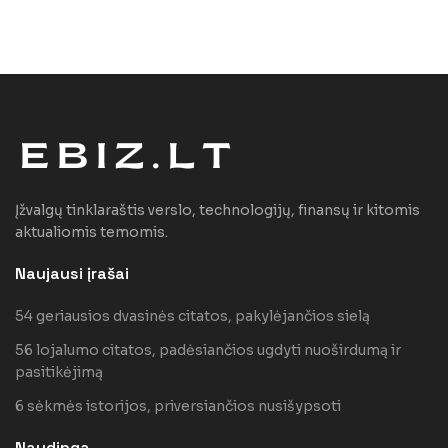
Įžvalgų tinklaraštis verslo, technologijų, finansų ir kitomis
aktualiomis temomis.
Naujausi įrašai
54 geriausios dvasinės citatos, pakylėjančios sielą
56 lojalumo citatos, padėsiančios ugdyti nuoširdumą ir
pasitikėjimą
6 sėkmės istorijos, priversiančios nusišypsoti
Naudinga