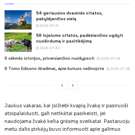
54 geriausios dvasinės citatos,
pakylėjančios sielą
2026-07-31
56 lojalumo citatos, padėsiančios ugdyti
nuoširdumą ir pasitikėjimą
2026-07-30
6 sėkmės istorijos, priversiančios nusišypsoti
2026-07-29
6 Tomo Edisono išradimai, apie kuriuos nežinojote
2026-07-28
Jaukus vakaras, kai įsižiebi kvapią žvakę ir pasiruoši
atsipalaiduoti, gali netikėtai pasikeisti, jei
naudojama žvakė kelia grėsmę sveikatai. Pastaruoju
metu dalis pirkėjų buvo informuoti apie galimus