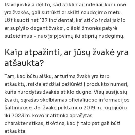
Pavojus kyla dėl to, kad stikliniai indeliai, kuriuose
yra žvakės, gali sutrūkti ar skilti naudojimo metu.
Užfiksuoti net 137 incidentai, kai stiklo indai įskilo
ar suplyšo degant žvakei, o šeši žmonės patyrė
sužeidimus – nuo įsipjovimų iki stiprių nudegimų.
Kaip atpažinti, ar jūsų žvakė yra
atšaukta?
Tam, kad būtų aišku, ar turima žvakė yra tarp
atšauktų, reikia atidžiai pažiūrėti į produkto numerį,
kuris nurodytas žvakės stiklo dugne. Visų susijusių
žvakių sąrašas skelbiamas oficialiuose informacijos
šaltiniuose. Jei žvakė pirkta nuo 2019 m. rugpjūčio
iki 2023 m. kovo ir atitinka aprašytas
charakteristikas, tikėtina, kad ji taip pat gali būti
atšaukta.