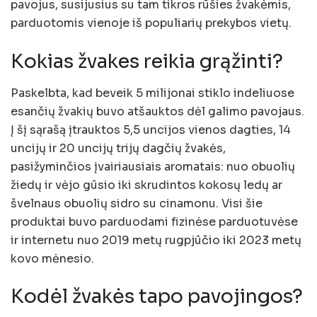
pavojus, susijusius su tam tikros rūšies žvakėmis,
parduotomis vienoje iš populiarių prekybos vietų.
Kokias žvakes reikia grąžinti?
Paskelbta, kad beveik 5 milijonai stiklo indeliuose
esančių žvakių buvo atšauktos dėl galimo pavojaus.
Į šį sąrašą įtrauktos 5,5 uncijos vienos dagties, 14
uncijų ir 20 uncijų trijų dagčių žvakės,
pasižyminčios įvairiausiais aromatais: nuo obuolių
žiedų ir vėjo gūsio iki skrudintos kokosų ledų ar
švelnaus obuolių sidro su cinamonu. Visi šie
produktai buvo parduodami fizinėse parduotuvėse
ir internetu nuo 2019 metų rugpjūčio iki 2023 metų
kovo mėnesio.
Kodėl žvakės tapo pavojingos?