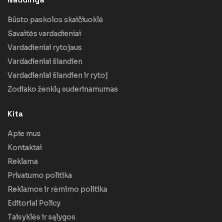
Būsto paskolos skaičiuoklė
Savaitės vardadieniai
Vardadieniai rytojaus
Vardadieniai šiandien
Vardadieniai šiandien ir rytoj
Zodiako ženklų suderinamumas
Kita
Apie mus
Kontaktai
Reklama
Privatumo politika
Reklamos ir rėmimo politika
Editorial Policy
Taisyklės ir sąlygos