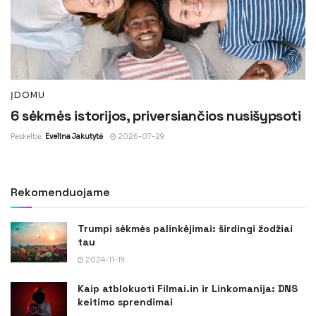
ĮDOMU
6 sėkmės istorijos, priversiančios nusišypsoti
Paskelbė
Evelina Jakutytė
2026-07-29
Rekomenduojame
Trumpi sėkmės palinkėjimai: širdingi žodžiai
tau
2024-11-19
Kaip atblokuoti Filmai.in ir Linkomanija: DNS
keitimo sprendimai