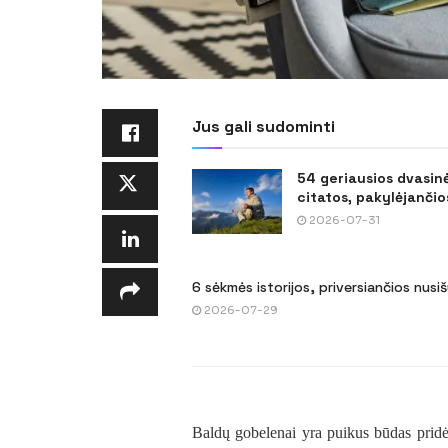
Jus gali sudominti
54 geriausios dvasin
citatos, pakylėjančios
2026-07-31
6 sėkmės istorijos, priversiančios nusi
2026-07-29
Baldų gobelenai yra puikus būdas pridėti