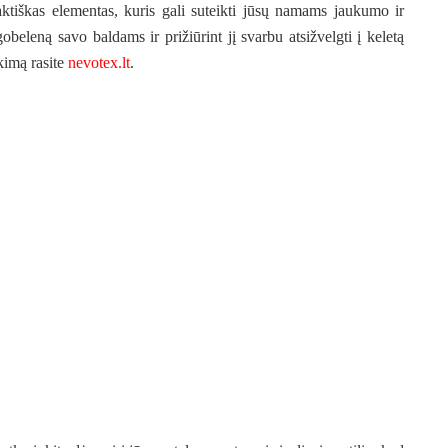
raktiškas elementas, kuris gali suteikti jūsų namams jaukumo ir
beleną savo baldams ir prižiūrint jį svarbu atsižvelgti į keletą
kimą rasite
nevotex.lt
.