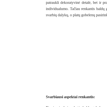
patraukli dekoratyvinė detalė, bet ir p
individualumo. Tačiau renkantis baldų go
svarbių dalykų, o platų gobelenų pasirin
Svarbiausi aspektai renkantis: