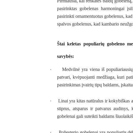
Pirmiausia, kai renkatės baldų gobeleną, 
pasirinktas gobelenas harmoningai įsili
pasirinkti ornamentuotus gobelenus, kad
spalvos gobelenus, kad kambario neužgož
Štai keletas populiarių gobeleno m
savybės:
·
Medvilnė yra viena iš populiariausi
patvari, kvėpuojanti medžiaga, kuri pat
pasirinkimas įvairių tipų baldams, įskaita
·
Linai yra kitas natūralus ir kokybiškas
stiprus, atsparus ir patvarus audinys,
gobelenai gali suteikti baldams šiuolaiki
·
Poliesterio gobelenai yra populiarūs d