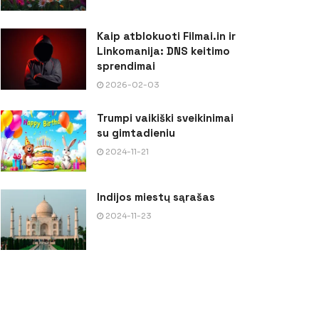
Kaip atblokuoti Filmai.in ir
Linkomanija: DNS keitimo
sprendimai
2026-02-03
Trumpi vaikiški sveikinimai
su gimtadieniu
2024-11-21
Indijos miestų sąrašas
2024-11-23