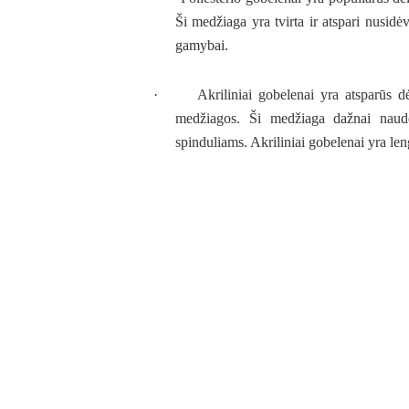
Ši medžiaga yra tvirta ir atspari nusidė
gamybai.
·
Akriliniai gobelenai yra atsparūs d
medžiagos. Ši medžiaga dažnai naudo
spinduliams. Akriliniai gobelenai yra le