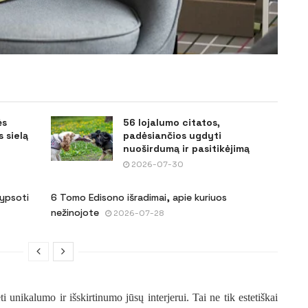
ės
56 lojalumo citatos,
 sielą
padėsiančios ugdyti
nuoširdumą ir pasitikėjimą
2026-07-30
šypsoti
6 Tomo Edisono išradimai, apie kuriuos
nežinojote
2026-07-28
 unikalumo ir išskirtinumo jūsų interjerui. Tai ne tik estetiškai