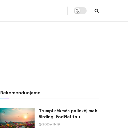
Rekomenduojame
Trumpi sėkmės palinkėjimai:
širdingi žodžiai tau
2024-11-19