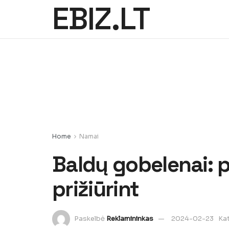
EBIZ.LT
Home
Namai
Baldų gobelenai: p
prižiūrint
Paskelbė
Reklamininkas
2024-02-23
Kat