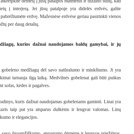
atkreipkite dėmesį į jūsų patalpos matmenis ir dizaino stilių, kad
etų į interjerą. Jei jūsų patalpoje yra didelės erdvės, galite
 pabrėžtumėte erdvę. Mažesnėse erdvėse geriau pasirinkti vienos
tų per daug detalių.
edžiagų, kurios dažnai naudojamos baldų gamybai, ir jų
ų gobeleno medžiagų dėl savo natūralumo ir minkštumo. Ji yra
ikimai tarnauja ilgą laiką. Medvilnės gobelenai gali būti puikus
nt sofas, kėdes ir pagalves.
 audinys, kuris dažnai naudojamas gobelenams gaminti. Linai yra
 kuris taip pat yra atsparus dulkėms ir lengvai valomas. Linų
škumo ir elegancijos.
ėl savo ilgaamžiškumo, atsparumo dėmėms ir lengvos priežiūros.