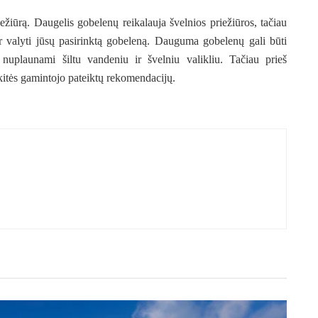
ežiūrą. Daugelis gobelenų reikalauja švelnios priežiūros, tačiau
 ir valyti jūsų pasirinktą gobeleną. Dauguma gobelenų gali būti
 nuplaunami šiltu vandeniu ir švelniu valikliu. Tačiau prieš
kitės gamintojo pateiktų rekomendacijų.