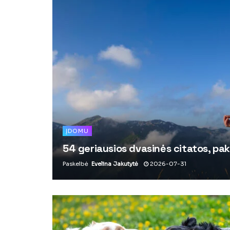
ĮDOMU
54 geriausios dvasinės citatos, pak
Paskelbė
Evelina Jakutytė
2026-07-31