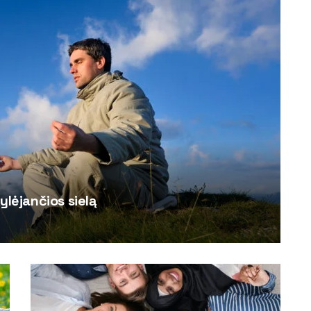
ylėjančios sielą