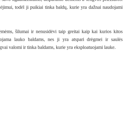
vėjimui, todėl ji puikiai tinka baldų, kurie yra dažnai naudojami
ėmėms, šilumai ir nenusidėvi taip greitai kaip kai kurios kitos
jama lauko baldams, nes ji yra atspari drėgmei ir saulės
ngvai valomi ir tinka baldams, kurie yra eksploatuojami lauke.