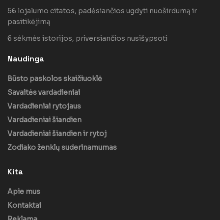
56 lojalumo citatos, padėsiančios ugdyti nuoširdumą ir
pasitikėjimą
6 sėkmės istorijos, priversiančios nusišypsoti
Naudinga
Būsto paskolos skaičiuoklė
Savaitės vardadieniai
Vardadieniai rytojaus
Vardadieniai šiandien
Vardadieniai šiandien ir rytoj
Zodiako ženklų suderinamumas
Kita
Apie mus
Kontaktai
Reklama