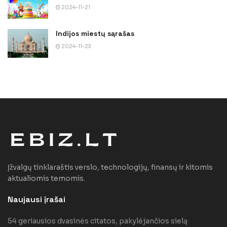
2024-11-21
Indijos miestų sąrašas
2024-11-23
Įžvalgų tinklaraštis verslo, technologijų, finansų ir kitomis
aktualiomis temomis.
Naujausi įrašai
54 geriausios dvasinės citatos, pakylėjančios sielą