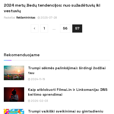
2024 metų žiedų tendencijos: nuo sužadėtuvių iki
ĮDOMU
vestuvių
Paskelbė
Reklamininkas
2025-07-28
1
…
56
57
Rekomenduojame
Trumpi sėkmės palinkėjimai: širdingi žodžiai
tau
2024-11-19
Kaip atblokuoti Filmai.in ir Linkomanija: DNS
keitimo sprendimai
2026-02-03
Trumpi vaikiški sveikinimai su gimtadieniu