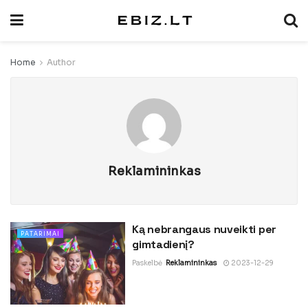
Home
Author
Reklamininkas
Ką nebrangaus nuveikti per
PATARIMAI
gimtadienį?
Paskelbė
Reklamininkas
2023-12-29