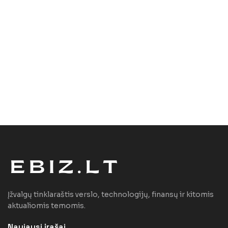
Įžvalgų tinklaraštis verslo, technologijų, finansų ir kitomis
aktualiomis temomis.
Naujausi įrašai