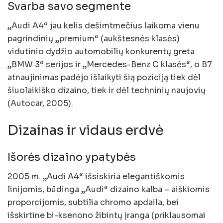
Svarba savo segmente
„Audi A4“ jau kelis dešimtmečius laikoma vienu
pagrindinių „premium“ (aukštesnės klasės)
vidutinio dydžio automobilių konkurentų greta
„BMW 3“ serijos ir „Mercedes-Benz C klasės“, o B7
atnaujinimas padėjo išlaikyti šią poziciją tiek dėl
šiuolaikiško dizaino, tiek ir dėl techninių naujovių
(Autocar, 2005).
Dizainas ir vidaus erdvė
Išorės dizaino ypatybės
2005 m. „Audi A4“ išsiskiria elegantiškomis
linijomis, būdinga „Audi“ dizaino kalba – aiškiomis
proporcijomis, subtilia chromo apdaila, bei
išskirtine bi-ksenono žibintų įranga (priklausomai