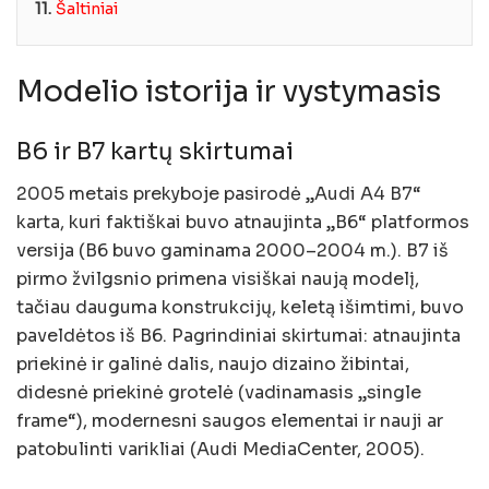
11.
Šaltiniai
Modelio istorija ir vystymasis
B6 ir B7 kartų skirtumai
2005 metais prekyboje pasirodė „Audi A4 B7“
karta, kuri faktiškai buvo atnaujinta „B6“ platformos
versija (B6 buvo gaminama 2000–2004 m.). B7 iš
pirmo žvilgsnio primena visiškai naują modelį,
tačiau dauguma konstrukcijų, keletą išimtimi, buvo
paveldėtos iš B6. Pagrindiniai skirtumai: atnaujinta
priekinė ir galinė dalis, naujo dizaino žibintai,
didesnė priekinė grotelė (vadinamasis „single
frame“), modernesni saugos elementai ir nauji ar
patobulinti varikliai (Audi MediaCenter, 2005).