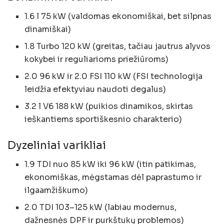
1.6 l 75 kW (valdomas ekonomiškai, bet silpnas
dinamiškai)
1.8 Turbo 120 kW (greitas, tačiau jautrus alyvos
kokybei ir reguliarioms priežiūroms)
2.0 96 kW ir 2.0 FSI 110 kW (FSI technologija
leidžia efektyviau naudoti degalus)
3.2 l V6 188 kW (puikios dinamikos, skirtas
ieškantiems sportiškesnio charakterio)
Dyzeliniai varikliai
1.9 TDI nuo 85 kW iki 96 kW (itin patikimas,
ekonomiškas, mėgstamas dėl paprastumo ir
ilgaamžiškumo)
2.0 TDI 103–125 kW (labiau modernus,
dažnesnės DPF ir purkštukų problemos)