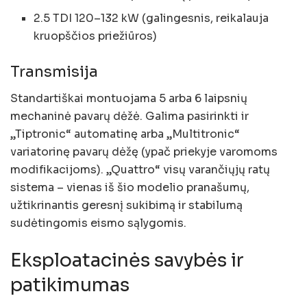
2.5 TDI 120–132 kW (galingesnis, reikalauja
kruopščios priežiūros)
Transmisija
Standartiškai montuojama 5 arba 6 laipsnių
mechaninė pavarų dėžė. Galima pasirinkti ir
„Tiptronic“ automatinę arba „Multitronic“
variatorinę pavarų dėžę (ypač priekyje varomoms
modifikacijoms). „Quattro“ visų varančiųjų ratų
sistema – vienas iš šio modelio pranašumų,
užtikrinantis geresnį sukibimą ir stabilumą
sudėtingomis eismo sąlygomis.
Eksploatacinės savybės ir
patikimumas