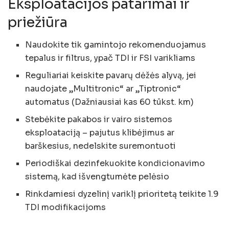
Eksploatacijos patarimai ir
priežiūra
Naudokite tik gamintojo rekomenduojamus
tepalus ir filtrus, ypač TDI ir FSI varikliams
Reguliariai keiskite pavarų dėžės alyvą, jei
naudojate „Multitronic“ ar „Tiptronic“
automatus (Dažniausiai kas 60 tūkst. km)
Stebėkite pakabos ir vairo sistemos
eksploataciją – pajutus klibėjimus ar
barškesius, nedelskite suremontuoti
Periodiškai dezinfekuokite kondicionavimo
sistemą, kad išvengtumėte pelėsio
Rinkdamiesi dyzelinį variklį prioritetą teikite 1.9
TDI modifikacijoms