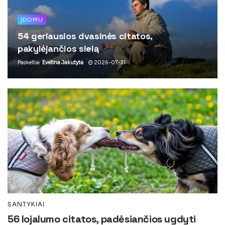
ĮDOMU
54 geriausios dvasinės citatos,
pakylėjančios sielą
Paskelbė
Evelina Jakutytė
2026-07-31
SANTYKIAI
56 lojalumo citatos, padėsiančios ugdyti