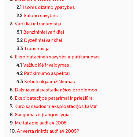
2.1
Išorės dizaino ypatybės
2.2
Salono savybės
3.
Varikliai ir transmisija
3.1
Benzininiai varikliai
3.2
Dyzeliniai varikliai
3.3
Transmisija
4.
Eksploatacinės savybės ir patikimumas
4.1
Važiuoklė ir valdymas
4.2
Patikimumo aspektai
4.3
Kėbulo ilgaamžiškumas
5.
Dažniausiai pasitaikančios problemos
6.
Eksploatacijos patarimai ir priežiūra
7.
Kuro sąnaudos ir eksploatacijos kaštai
8.
Saugumas ir įrangos lygiai
9.
Muitai apie audi a4 2005
10.
Ar verta rinktis audi a4 2005?