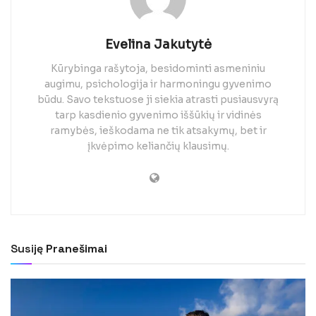
Evelina Jakutytė
Kūrybinga rašytoja, besidominti asmeniniu
augimu, psichologija ir harmoningu gyvenimo
būdu. Savo tekstuose ji siekia atrasti pusiausvyrą
tarp kasdienio gyvenimo iššūkių ir vidinės
ramybės, ieškodama ne tik atsakymų, bet ir
įkvėpimo keliančių klausimų.
Susiję
Pranešimai