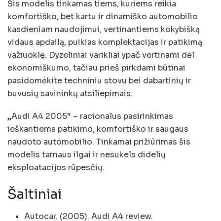
Šis modelis tinkamas tiems, kuriems reikia
komfortiško, bet kartu ir dinamiško automobilio
kasdieniam naudojimui, vertinantiems kokybišką
vidaus apdailą, puikias komplektacijas ir patikimą
važiuoklę. Dyzeliniai varikliai ypač vertinami dėl
ekonomiškumo, tačiau prieš pirkdami būtinai
pasidomėkite techniniu stovu bei dabartinių ir
buvusių savininkų atsiliepimais.
„Audi A4 2005“ – racionalus pasirinkimas
ieškantiems patikimo, komfortiško ir saugaus
naudoto automobilio. Tinkamai prižiūrimas šis
modelis tarnaus ilgai ir nesukels didelių
eksploatacijos rūpesčių.
Šaltiniai
Autocar. (2005). Audi A4 review.