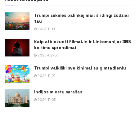
Trumpi sėkmės palinkėjimai: širdingi žodžiai
tau
2024-11-19
Kaip atblokuoti Filmai.in ir Linkomanija: DNS
keitimo sprendimai
2026-02-03
Trumpi vaikiški sveikinimai su gimtadieniu
2024-11-21
Indijos miestų sąrašas
2024-11-23