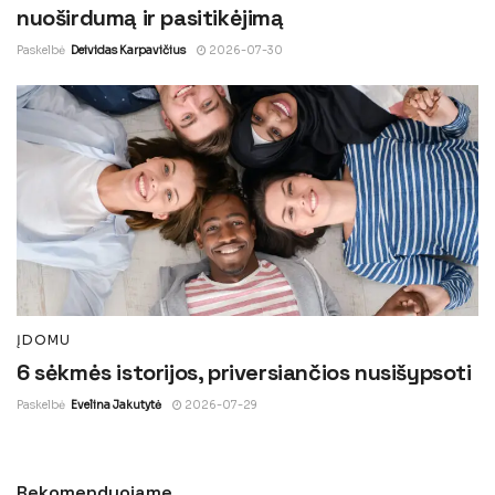
nuoširdumą ir pasitikėjimą
Paskelbė
Deividas Karpavičius
2026-07-30
ĮDOMU
6 sėkmės istorijos, priversiančios nusišypsoti
Paskelbė
Evelina Jakutytė
2026-07-29
Rekomenduojame