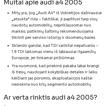
Muitai apie audi a4 2005
Mitų yra, jog „Audi A4“ iš Vokietijos dažniausiai
„atsukta“ rida – faktiškai, ji paplitusi tarp visų
naudotų automobilių, nepriklausomai nuo
markės; patikimų šaltinių rekomenduojama
tikrinti per serviso istoriją ir duomenų bazes
Sklando gandai, kad TDI varikliai nepatvarūs –
1.9 TDI laikomas vienu iš labiausiai ilgaamžių
Europoje, jei tinkamai prižiūrimas
Yra nuomonė, kad priekinė pakaba labai brangi.
Iš tiesų, naudojant kokybiškas detales ir laiku
keičiant jas poromis, eksploatacijos kaštai
nesiskiria nuo kitų segmento automobilių
Ar verta rinktis audi a4 2005?