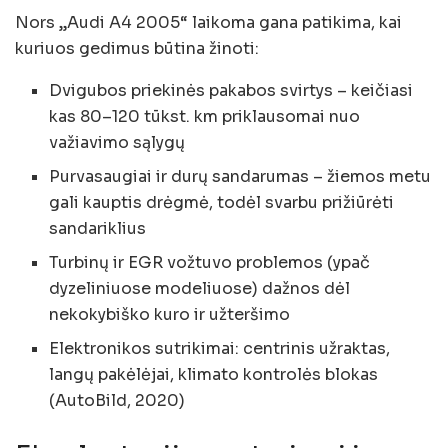
Nors „Audi A4 2005“ laikoma gana patikima, kai
kuriuos gedimus būtina žinoti:
Dvigubos priekinės pakabos svirtys – keičiasi
kas 80–120 tūkst. km priklausomai nuo
važiavimo sąlygų
Purvasaugiai ir durų sandarumas – žiemos metu
gali kauptis drėgmė, todėl svarbu prižiūrėti
sandariklius
Turbinų ir EGR vožtuvo problemos (ypač
dyzeliniuose modeliuose) dažnos dėl
nekokybiško kuro ir užteršimo
Elektronikos sutrikimai: centrinis užraktas,
langų pakėlėjai, klimato kontrolės blokas
(AutoBild, 2020)