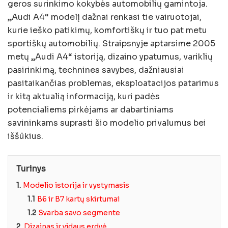
geros surinkimo kokybės automobilių gamintoja.
„Audi A4“ modelį dažnai renkasi tie vairuotojai,
kurie ieško patikimų, komfortiškų ir tuo pat metu
sportiškų automobilių. Straipsnyje aptarsime 2005
metų „Audi A4“ istoriją, dizaino ypatumus, variklių
pasirinkimą, technines savybes, dažniausiai
pasitaikančias problemas, eksploatacijos patarimus
ir kitą aktualią informaciją, kuri padės
potencialiems pirkėjams ar dabartiniams
savininkams suprasti šio modelio privalumus bei
iššūkius.
Turinys
1.
Modelio istorija ir vystymasis
1.1
B6 ir B7 kartų skirtumai
1.2
Svarba savo segmente
2.
Dizainas ir vidaus erdvė