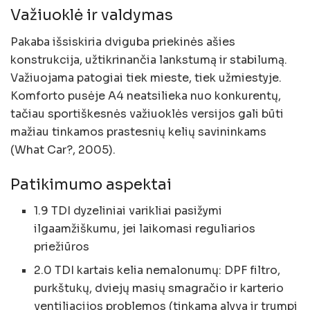
Važiuoklė ir valdymas
Pakaba išsiskiria dviguba priekinės ašies
konstrukcija, užtikrinančia lankstumą ir stabilumą.
Važiuojama patogiai tiek mieste, tiek užmiestyje.
Komforto pusėje A4 neatsilieka nuo konkurentų,
tačiau sportiškesnės važiuoklės versijos gali būti
mažiau tinkamos prastesnių kelių savininkams
(What Car?, 2005).
Patikimumo aspektai
1.9 TDI dyzeliniai varikliai pasižymi
ilgaamžiškumu, jei laikomasi reguliarios
priežiūros
2.0 TDI kartais kelia nemalonumų: DPF filtro,
purkštukų, dviejų masių smagračio ir karterio
ventiliacijos problemos (tinkama alyva ir trumpi