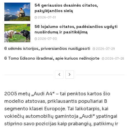
54 geriausios dvasinės citatos,
pakylėjančios sielą
2026-07-31
56 lojalumo citatos, padėsiančios ugdyti
nuoširdumą ir pasitikėjimą
2026-07-30
6 sėkmės istorijos, priversiančios nusišypsoti
2026-07-29
6 Tomo Edisono išradimai, apie kuriuos nežinojote
2026-07-28
2005 metų „Audi A4“ – tai penktos kartos šio
modelio atstovas, priklausantis populiariai B
segmento klasei Europoje. Tai laikotarpis, kai
vokiečių automobilių gamintoja „Audi“ ypatingai
stiprino savo pozicijas kaip prabangių, patikimų ir