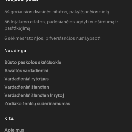
54 geriausios dvasinės citatos, pakylėjančios sielą
56 lojalumo citatos, padėsiančios ugdyti nuoširdumą ir
pasitikėjimą
6 sėkmės istorijos, priversiančios nusišypsoti
Naudinga
Būsto paskolos skaičiuoklė
Savaitės vardadieniai
Vardadieniai rytojaus
Vardadieniai šiandien
Vardadieniai šiandien ir rytoj
Zodiako ženklų suderinamumas
Kita
Apie mus