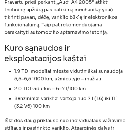
Pravartu prieš perkant „Audi A4 2005“ atlikti
techninę apžiūrą pas patikimą mechaniką: ypač
tikrinti pavarų dėžę, variklio būklę ir elektronikos
funkcionalumą. Taip pat rekomenduojama
perskaityti automobilio aptarnavimo istoriją.
Kuro sąnaudos ir
eksploatacijos kaštai
1.9 TDI modeliai mieste vidutiniškai sunaudoja
5,5–6,5 l/100 km, užmiestyje – mažiau
2.0 TDI vidurkis – 6–7 l/100 km
Benzininiai varikliai vartoja nuo 7 l (1.6) iki 11 l
(3.2 V6) 100 km
Išlaidos daug priklauso nuo individualaus važiavimo
stiliaus ir pasirinkto variklio. Atsarginės dalys ir