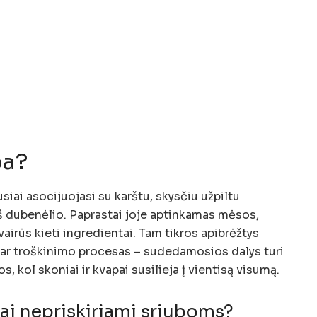
ba?
siai asocijuojasi su karštu, skysčiu užpiltu
š dubenėlio. Paprastai joje aptinkamas mėsos,
įvairūs kieti ingredientai. Tam tikros apibrėžtys
o ar troškinimo procesas – sudedamosios dalys turi
s, kol skoniai ir kvapai susilieja į vientisą visumą.
ai nepriskiriami sriuboms?