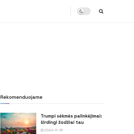
Rekomenduojame
Trumpi sėkmės palinkėjimai:
širdingi žodžiai tau
2024-11-19