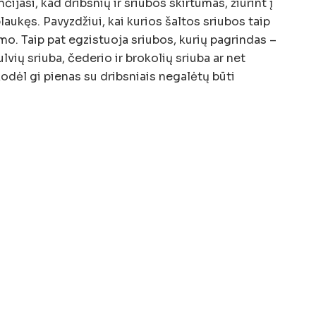
čijasi, kad dribsnių ir sriubos skirtumas, žiūrint į
laukęs. Pavyzdžiui, kai kurios šaltos sriubos taip
mo. Taip pat egzistuoja sriubos, kurių pagrindas –
ulvių sriuba, čederio ir brokolių sriuba ar net
kodėl gi pienas su dribsniais negalėtų būti