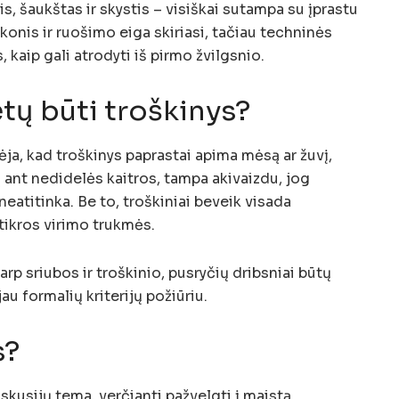
, šaukštas ir skystis – visiškai sutampa su įprastu
skonis ir ruošimo eiga skiriasi, tačiau techninės
, kaip gali atrodyti iš pirmo žvilgsnio.
ėtų būti troškinys?
ja, kad troškinys paprastai apima mėsą ar žuvį,
ą ant nedidelės kaitros, tampa akivaizdu, jog
 neatitinka. Be to, troškiniai beveik visada
m tikros virimo trukmės.
tarp sriubos ir troškinio, pusryčių dribsniai būtų
au formalių kriterijų požiūriu.
s?
iskusijų tema, verčianti pažvelgti į maistą