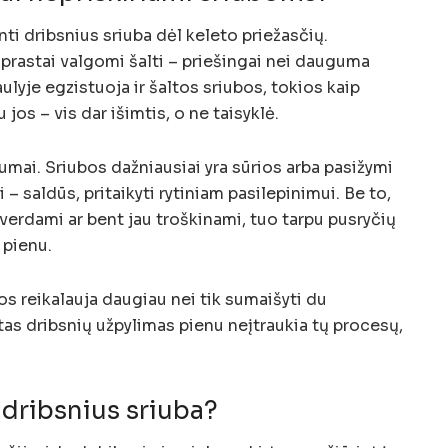
i dribsnius sriuba dėl keleto priežasčių.
aprastai valgomi šalti – priešingai nei dauguma
ulyje egzistuoja ir šaltos sriubos, tokios kaip
 jos – vis dar išimtis, o ne taisyklė.
umai. Sriubos dažniausiai yra sūrios arba pasižymi
– saldūs, pritaikyti rytiniam pasilepinimui. Be to,
verdami ar bent jau troškinami, tuo tarpu pusryčių
 pienu.
kos reikalauja daugiau nei tik sumaišyti du
as dribsnių užpylimas pienu neįtraukia tų procesų,
 dribsnius sriuba?