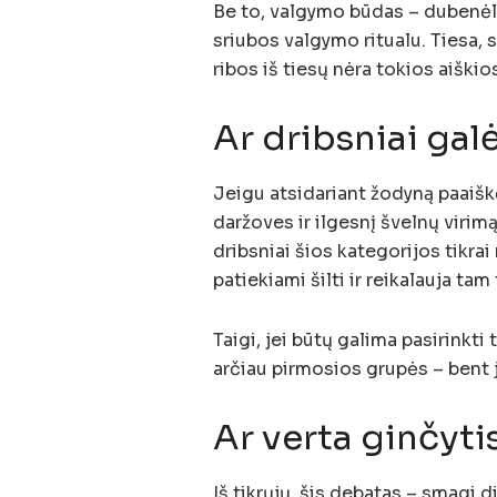
Be to, valgymo būdas – dubenėlis
sriubos valgymo ritualu. Tiesa, 
ribos iš tiesų nėra tokios aiškios
Ar dribsniai gal
Jeigu atsidariant žodyną paaiškė
daržoves ir ilgesnį švelnų virim
dribsniai šios kategorijos tikrai
patiekiami šilti ir reikalauja ta
Taigi, jei būtų galima pasirinkti 
arčiau pirmosios grupės – bent j
Ar verta ginčyti
Iš tikrųjų, šis debatas – smagi d