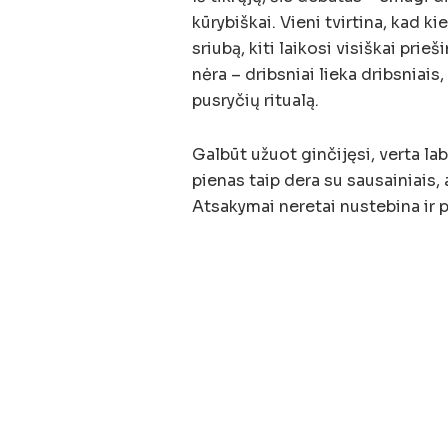
kūrybiškai. Vieni tvirtina, kad 
sriubą, kiti laikosi visiškai prie
nėra – dribsniai lieka dribsniais
pusryčių ritualą.
Galbūt užuot ginčijęsi, verta la
pienas taip dera su sausainiais, a
Atsakymai neretai nustebina ir p