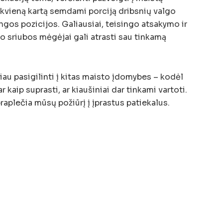
kiekvieną kartą semdami porciją dribsnių valgo
šingos pozicijos. Galiausiai, teisingo atsakymo ir
, o sriubos mėgėjai gali atrasti sau tinkamą
biau pasigilinti į kitas maisto įdomybes – kodėl
r kaip suprasti, ar kiaušiniai dar tinkami vartoti.
raplečia mūsų požiūrį į įprastus patiekalus.