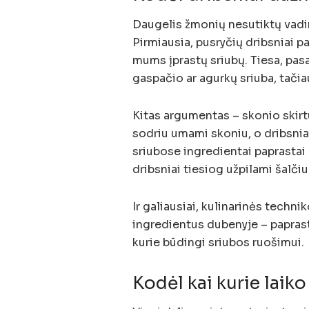
Daugelis žmonių nesutiktų vadint
Pirmiausia, pusryčių dribsniai p
mums įprastų sriubų. Tiesa, pasa
gaspačio ar agurkų sriuba, tačiau
Kitas argumentas – skonio skirt
sodriu umami skoniu, o dribsniai 
sriubose ingredientai paprastai 
dribsniai tiesiog užpilami šalčiu
Ir galiausiai, kulinarinės techni
ingredientus dubenyje – paprast
kurie būdingi sriubos ruošimui.
Kodėl kai kurie laiko