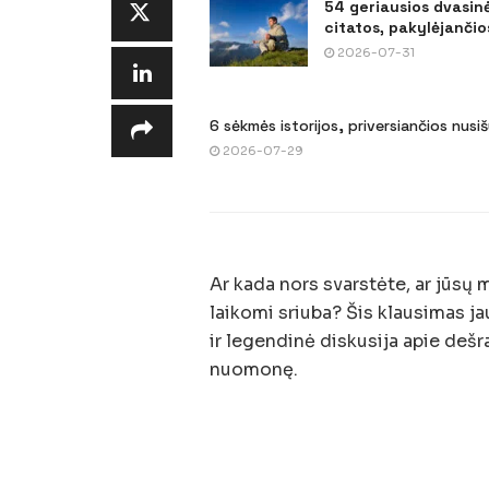
54 geriausios dvasin
citatos, pakylėjančios
2026-07-31
6 sėkmės istorijos, priversiančios nusi
2026-07-29
Ar kada nors svarstėte, ar jūsų m
laikomi sriuba? Šis klausimas ja
ir legendinė diskusija apie dešra
nuomonę.