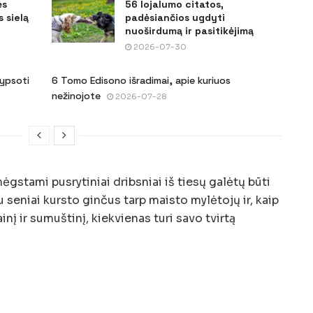
ės
56 lojalumo citatos,
 sielą
padėsiančios ugdyti
nuoširdumą ir pasitikėjimą
2026-07-30
šypsoti
6 Tomo Edisono išradimai, apie kuriuos
nežinojote
2026-07-28
ėgstami pusrytiniai dribsniai iš tiesų galėtų būti
u seniai kursto ginčus tarp maisto mylėtojų ir, kaip
inį ir sumuštinį, kiekvienas turi savo tvirtą