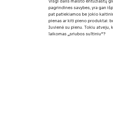
Visgi dalis maisto entuziastų gin
pagrindines savybes, yra gan išp
pat patiekiamos be jokio kaitini
pienas ar kiti pieno produktai: b
žuvienė su pienu. Tokiu atveju, 
laikomas „sriubos sultiniu“?