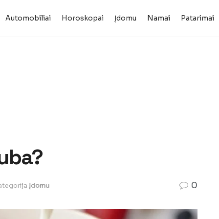
Automobiliai
Horoskopai
Įdomu
Namai
Patarimai
iuba?
0
ategorija
Įdomu