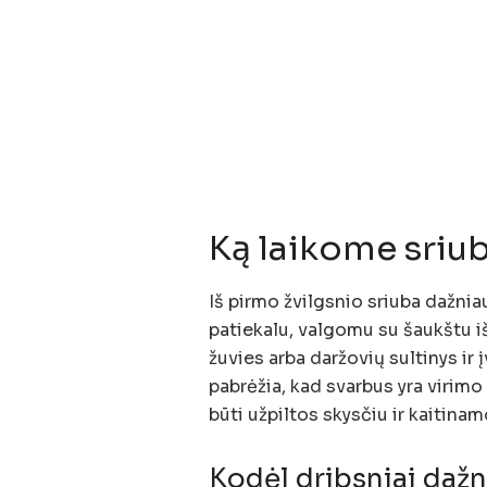
Ką laikome sriu
Iš pirmo žvilgsnio sriuba dažniau
patiekalu, valgomu su šaukštu i
žuvies arba daržovių sultinys ir 
pabrėžia, kad svarbus yra virim
būti užpiltos skysčiu ir kaitinamo
Kodėl dribsniai dažn