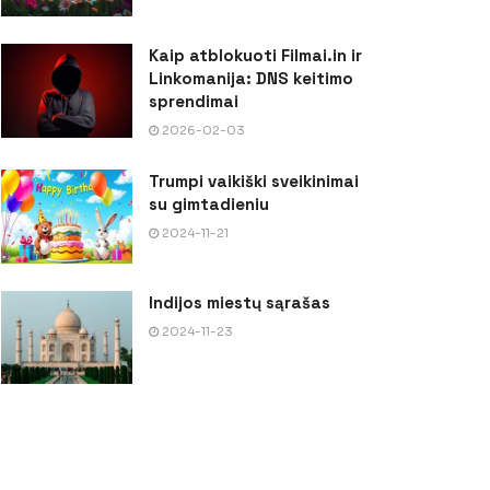
Kaip atblokuoti Filmai.in ir
Linkomanija: DNS keitimo
sprendimai
2026-02-03
Trumpi vaikiški sveikinimai
su gimtadieniu
2024-11-21
Indijos miestų sąrašas
2024-11-23