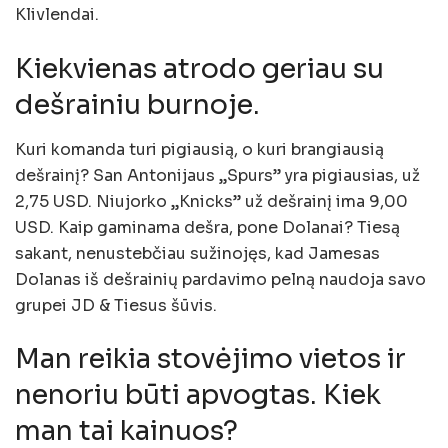
Klivlendai.
Kiekvienas atrodo geriau su
dešrainiu burnoje.
Kuri komanda turi pigiausią, o kuri brangiausią
dešrainį? San Antonijaus „Spurs” yra pigiausias, už
2,75 USD. Niujorko „Knicks” už dešrainį ima 9,00
USD. Kaip gaminama dešra, pone Dolanai? Tiesą
sakant, nenustebčiau sužinojęs, kad Jamesas
Dolanas iš dešrainių pardavimo pelną naudoja savo
grupei JD & Tiesus šūvis.
Man reikia stovėjimo vietos ir
nenoriu būti apvogtas. Kiek
man tai kainuos?