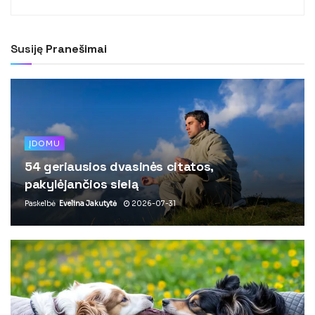
Susiję
Pranešimai
ĮDOMU
54 geriausios dvasinės citatos,
pakylėjančios sielą
Paskelbė
Evelina Jakutytė
2026-07-31