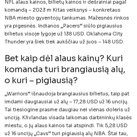
NFL alaus kainos, bilietų kainos ir dešrainiai pagal
komandą – 2023 m Kitas veiksnys – konkretaus
NBA miesto gyventojų tankumas. Mažesnės rinkos
yra pigesnės. Indianos „Pacers” siūlo pigiausius
bilietus visoje lygoje už 138 USD. Oklahoma City
Thunder yra šiek tiek aukščiau už juos – 148 USD.
Bet kaip dėl alaus kainų? Kuri
komanda turi brangiausią alų,
o kuri – pigiausią?
„Warriors” išnaudoja brangiausius bilietus, taip pat
imdami daugiausiai už alų – 17,28 USD už 16 uncijų.
Tai tiesiogine prasme daugiau nei vienas doleris už
unciją. Klivlandas visada laikomas darbininkų klasės
miestu, o jų alaus kainos tai atspindi. Tik 5,28 USD
už 16 uncijų „Cavs” turi pigiausią alų NBA. Štai tau,