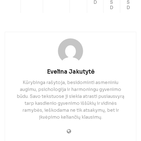
D
S
S
D
D
Evelina Jakutytė
Kūrybinga rašytoja, besidominti asmeniniu
augimu, psichologija ir harmoningu gyvenimo
būdu. Savo tekstuose ji siekia atrasti pusiausvyrą
tarp kasdienio gyvenimo iššūkių ir vidinės
ramybės, ieškodama ne tik atsakymų, bet ir
įkvėpimo keliančių klausimų.