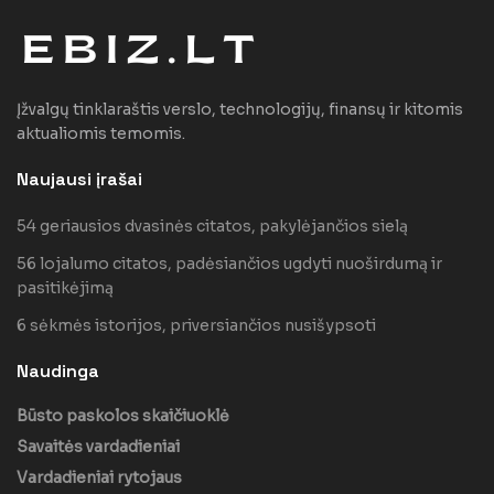
Įžvalgų tinklaraštis verslo, technologijų, finansų ir kitomis
aktualiomis temomis.
Naujausi įrašai
54 geriausios dvasinės citatos, pakylėjančios sielą
56 lojalumo citatos, padėsiančios ugdyti nuoširdumą ir
pasitikėjimą
6 sėkmės istorijos, priversiančios nusišypsoti
Naudinga
Būsto paskolos skaičiuoklė
Savaitės vardadieniai
Vardadieniai rytojaus