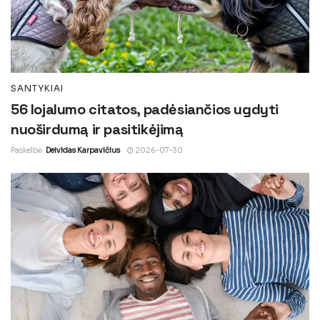
SANTYKIAI
56 lojalumo citatos, padėsiančios ugdyti
nuoširdumą ir pasitikėjimą
Paskelbė
Deividas Karpavičius
2026-07-30