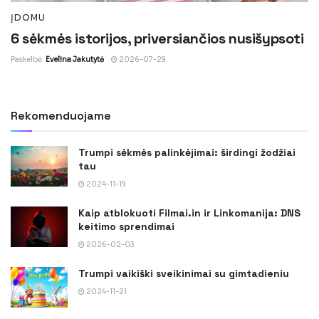
ĮDOMU
6 sėkmės istorijos, priversiančios nusišypsoti
Paskelbė
Evelina Jakutytė
2026-07-29
Rekomenduojame
Trumpi sėkmės palinkėjimai: širdingi žodžiai
tau
2024-11-19
Kaip atblokuoti Filmai.in ir Linkomanija: DNS
keitimo sprendimai
2026-02-03
Trumpi vaikiški sveikinimai su gimtadieniu
2024-11-21