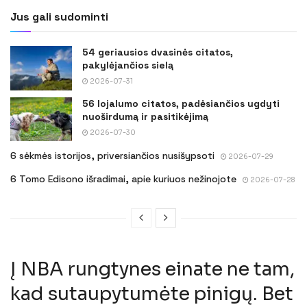
Jus gali sudominti
54 geriausios dvasinės citatos,
pakylėjančios sielą
2026-07-31
56 lojalumo citatos, padėsiančios ugdyti
nuoširdumą ir pasitikėjimą
2026-07-30
6 sėkmės istorijos, priversiančios nusišypsoti
2026-07-29
6 Tomo Edisono išradimai, apie kuriuos nežinojote
2026-07-28
Į NBA rungtynes ​​einate ne tam,
kad sutaupytumėte pinigų. Bet