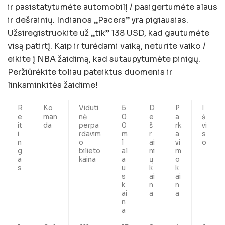
ir pasistatytumėte automobilį / pasigertumėte alaus
ir dešrainių. Indianos „Pacers” yra pigiausias.
Užsiregistruokite už „tik” 138 USD, kad gautumėte
visą patirtį. Kaip ir turėdami vaiką, neturite vaiko /
eikite į NBA žaidimą, kad sutaupytumėte pinigų.
Peržiūrėkite toliau pateiktus duomenis ir
linksminkitės žaidime!
R
Ko
Viduti
5
D
P
I
e
man
nė
0
e
a
š
it
da
perpa
0
š
rk
vi
i
rdavim
m
r
a
s
n
o
l
ai
vi
o
g
bilieto
al
ni
m
a
kaina
a
ų
o
s
u
k
k
s
ai
ai
k
n
n
ai
a
a
n
a