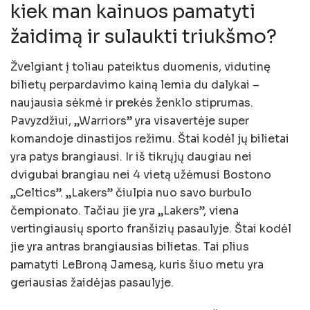
kiek man kainuos pamatyti
žaidimą ir sulaukti triukšmo?
Žvelgiant į toliau pateiktus duomenis, vidutinę
bilietų perpardavimo kainą lemia du dalykai –
naujausia sėkmė ir prekės ženklo stiprumas.
Pavyzdžiui, „Warriors” yra visavertėje super
komandoje dinastijos režimu. Štai kodėl jų bilietai
yra patys brangiausi. Ir iš tikrųjų daugiau nei
dvigubai brangiau nei 4 vietą užėmusi Bostono
„Celtics”. „Lakers” čiulpia nuo savo burbulo
čempionato. Tačiau jie yra „Lakers”, viena
vertingiausių sporto franšizių pasaulyje. Štai kodėl
jie yra antras brangiausias bilietas. Tai plius
pamatyti LeBroną Jamesą, kuris šiuo metu yra
geriausias žaidėjas pasaulyje.