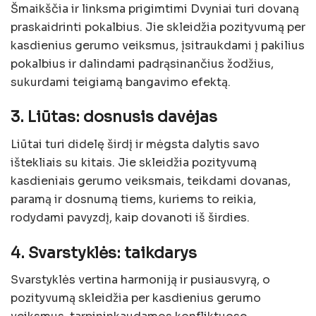
Šmaikščia ir linksma prigimtimi Dvyniai turi dovaną
praskaidrinti pokalbius. Jie skleidžia pozityvumą per
kasdienius gerumo veiksmus, įsitraukdami į pakilius
pokalbius ir dalindami padrąsinančius žodžius,
sukurdami teigiamą bangavimo efektą.
3. Liūtas: dosnusis davėjas
Liūtai turi didelę širdį ir mėgsta dalytis savo
ištekliais su kitais. Jie skleidžia pozityvumą
kasdieniais gerumo veiksmais, teikdami dovanas,
paramą ir dosnumą tiems, kuriems to reikia,
rodydami pavyzdį, kaip dovanoti iš širdies.
4. Svarstyklės: taikdarys
Svarstyklės vertina harmoniją ir pusiausvyrą, o
pozityvumą skleidžia per kasdienius gerumo