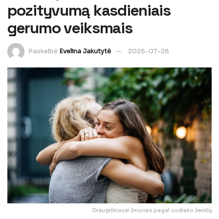
pozityvumą kasdieniais
gerumo veiksmais
Paskelbė
Evelina Jakutytė
2025-07-28
Draugiškiausi žmonės pagal zodiako ženklą