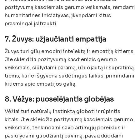
pozityvumą kasdieniais gerumo veiksmais, remdami
humanitarines iniciatyvas, įkvėpdami kitus
prasmingai įsitraukti.
7. Žuvys: užjaučianti empatija
Žuvys turi gilų emocinį intelektą ir empatiją kitiems.
Jie skleidžia pozityvumą kasdieniais gerumo
veiksmais, siūlydami paramą, užuojautą ir supratimą
tiems, kurie išgyvena sudėtingus laikus, primindami
kitiems apie empatijos galią.
8. Vėžys: puoselėjantis globėjas
Vėžiai turi natūralų instinktą globoti ir rūpintis
kitais. Jie skleidžia pozityvumą kasdieniais gerumo
veiksmais, tenkindami savo artimųjų poreikius ir
pasiūlydami guodžiantį buvimą, pavaizduodami