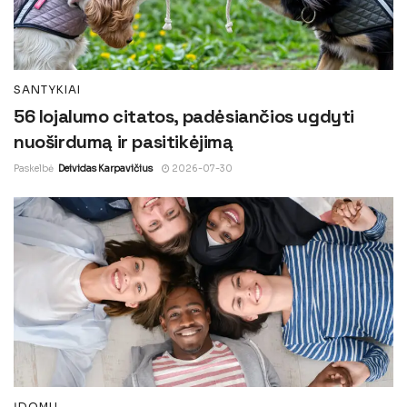
SANTYKIAI
56 lojalumo citatos, padėsiančios ugdyti
nuoširdumą ir pasitikėjimą
Paskelbė
Deividas Karpavičius
2026-07-30
ĮDOMU