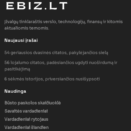
Įžvalgų tinklaraštis verslo, technologijų, finansų ir kitomis
aktualiomis temomis.
Naujausi įrašai
54 geriausios dvasinės citatos, pakylėjančios sielą
56 lojalumo citatos, padėsiančios ugdyti nuoširdumą ir
pasitikėjimą
6 sėkmės istorijos, priversiančios nusišypsoti
Naudinga
Būsto paskolos skaičiuoklė
Savaitės vardadieniai
Vardadieniai rytojaus
Vardadieniai šiandien