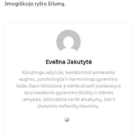
žmogiškojo ryšio šilumą.
Evelina Jakutytė
Kūrybinga rašytoja, besidominti asmeniniu
augimu, psichologija ir harmoningu gyvenimo
būdu. Savo tekstuose ji siekia atrasti pusiausvyrą
tarp kasdienio gyvenimo iššūkių ir vidinės
ramybės, ieškodama ne tik atsakymų, bet ir
įkvėpimo keliančių klausimų.