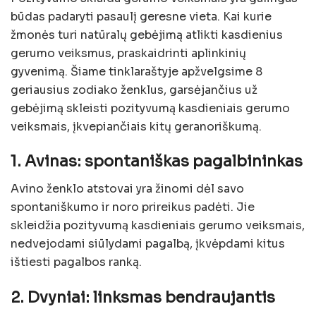
būdas padaryti pasaulį geresne vieta. Kai kurie
žmonės turi natūralų gebėjimą atlikti kasdienius
gerumo veiksmus, praskaidrinti aplinkinių
gyvenimą. Šiame tinklaraštyje apžvelgsime 8
geriausius zodiako ženklus, garsėjančius už
gebėjimą skleisti pozityvumą kasdieniais gerumo
veiksmais, įkvepiančiais kitų geranoriškumą.
1. Avinas: spontaniškas pagalbininkas
Avino ženklo atstovai yra žinomi dėl savo
spontaniškumo ir noro prireikus padėti. Jie
skleidžia pozityvumą kasdieniais gerumo veiksmais,
nedvejodami siūlydami pagalbą, įkvėpdami kitus
ištiesti pagalbos ranką.
2. Dvyniai: linksmas bendraujantis