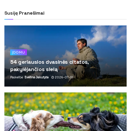
Susiję
Pranešimai
ĮDOMU
54 geriausios dvasinės citatos,
pakylėjančios sielą
Paskelbė
Evelina Jakutytė
2026-07-31