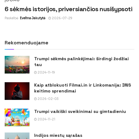
6 sėkmės istorijos, priversiančios nusišypsoti
Paskelbė
Evelina Jakutytė
2026-07-29
Rekomenduojame
Trumpi sėkmės palinkėjimai: širdingi žodžiai
tau
2024-11-19
Kaip atblokuoti Filmai.in ir Linkomanija: DNS
keitimo sprendimai
2026-02-03
Trumpi vaikiški sveikinimai su gimtadieniu
2024-11-21
Indijos miestų sąrašas