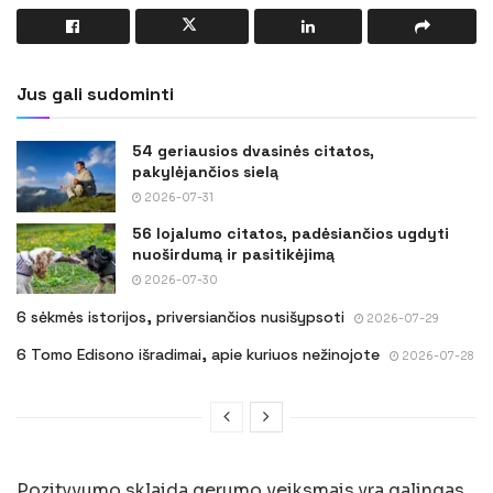
Jus gali sudominti
54 geriausios dvasinės citatos,
pakylėjančios sielą
2026-07-31
56 lojalumo citatos, padėsiančios ugdyti
nuoširdumą ir pasitikėjimą
2026-07-30
6 sėkmės istorijos, priversiančios nusišypsoti
2026-07-29
6 Tomo Edisono išradimai, apie kuriuos nežinojote
2026-07-28
Pozityvumo sklaida gerumo veiksmais yra galingas