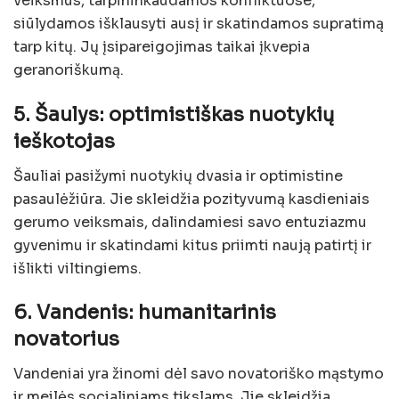
veiksmus, tarpininkaudamos konfliktuose,
siūlydamos išklausyti ausį ir skatindamos supratimą
tarp kitų. Jų įsipareigojimas taikai įkvepia
geranoriškumą.
5. Šaulys: optimistiškas nuotykių
ieškotojas
Šauliai pasižymi nuotykių dvasia ir optimistine
pasaulėžiūra. Jie skleidžia pozityvumą kasdieniais
gerumo veiksmais, dalindamiesi savo entuziazmu
gyvenimu ir skatindami kitus priimti naują patirtį ir
išlikti viltingiems.
6. Vandenis: humanitarinis
novatorius
Vandeniai yra žinomi dėl savo novatoriško mąstymo
ir meilės socialiniams tikslams. Jie skleidžia