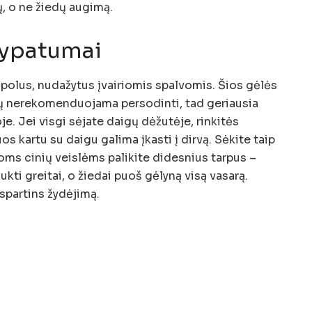
ų, o ne žiedų augimą.
 ypatumai
upolus, nudažytus įvairiomis spalvomis. Šios gėlės
ų nerekomenduojama persodinti, tad geriausia
je. Jei visgi sėjate daigų dėžutėje, rinkitės
os kartu su daigu galima įkasti į dirvą. Sėkite taip
oms cinių veislėms palikite didesnius tarpus –
kti greitai, o žiedai puoš gėlyną visą vasarą.
spartins žydėjimą.