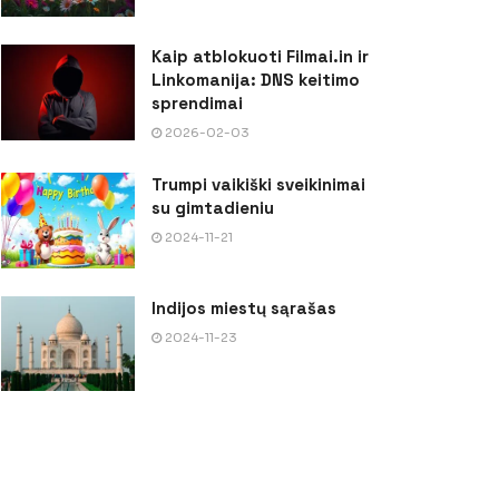
Kaip atblokuoti Filmai.in ir
Linkomanija: DNS keitimo
sprendimai
2026-02-03
Trumpi vaikiški sveikinimai
su gimtadieniu
2024-11-21
Indijos miestų sąrašas
2024-11-23