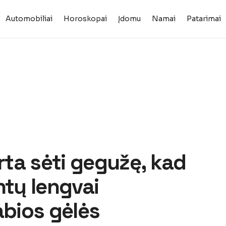
Automobiliai
Horoskopai
Įdomu
Namai
Patarimai
erta sėti gegužę, kad
ntų lengvai
bios gėlės