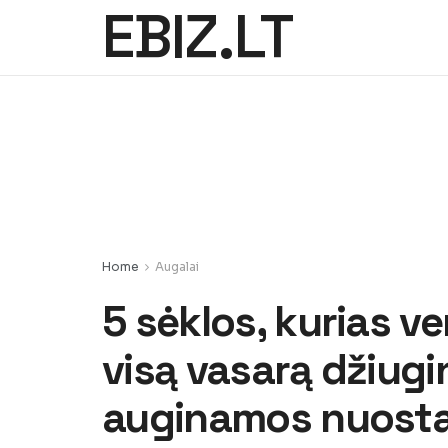
EBIZ.LT
Home
Augalai
5 sėklos, kurias v
visą vasarą džiugi
auginamos nuosta