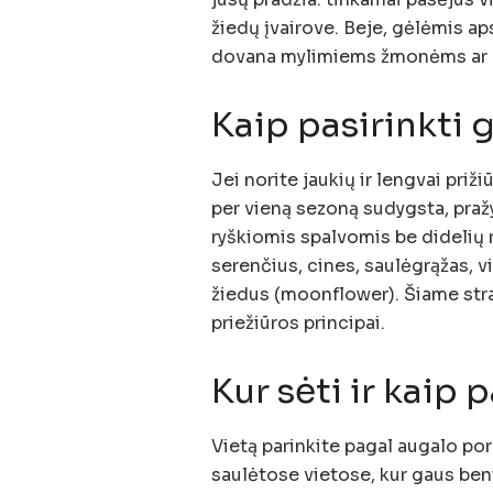
žiedų įvairove. Beje, gėlėmis ap
dovana mylimiems žmonėms ar p
Kaip pasirinkti 
Jei norite jaukių ir lengvai priž
per vieną sezoną sudygsta, pražy
ryškiomis spalvomis be didelių r
serenčius, cines, saulėgrąžas, v
žiedus (moonflower). Šiame stra
priežiūros principai.
Kur sėti ir kaip 
Vietą parinkite pagal augalo por
saulėtose vietose, kur gaus ben