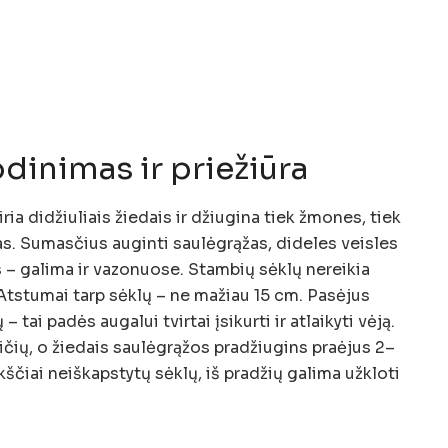
dinimas ir priežiūra
ia didžiuliais žiedais ir džiugina tiek žmones, tiek
as. Sumasčius auginti saulėgrąžas, dideles veisles
s – galima ir vazonuose. Stambių sėklų nereikia
. Atstumai tarp sėklų – ne mažiau 15 cm. Pasėjus
– tai padės augalui tvirtai įsikurti ir atlaikyti vėją.
ičių, o žiedais saulėgrąžos pradžiugins praėjus 2–
čiai neiškapstytų sėklų, iš pradžių galima užkloti