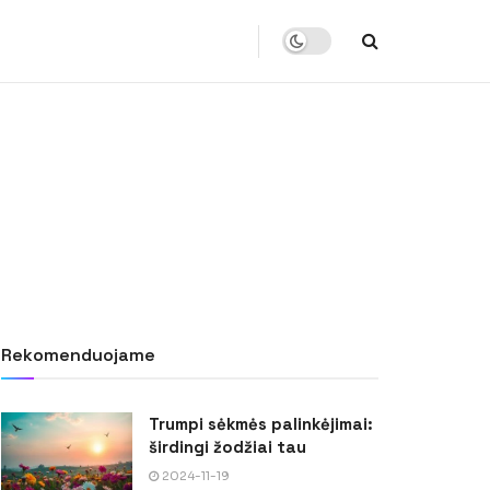
Rekomenduojame
Trumpi sėkmės palinkėjimai:
širdingi žodžiai tau
2024-11-19