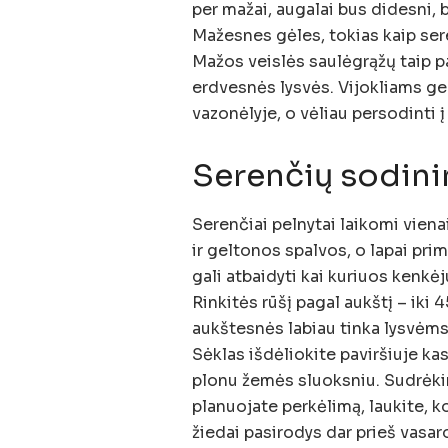
per mažai, augalai bus didesni, 
Mažesnes gėles, tokias kaip sere
Mažos veislės saulėgrąžų taip p
erdvesnės lysvės. Vijokliams ger
vazonėlyje, o vėliau persodinti į
Serenčių sodin
Serenčiai pelnytai laikomi viena
ir geltonos spalvos, o lapai pri
gali atbaidyti kai kuriuos kenkėj
Rinkitės rūšį pagal aukštį – iki
aukštesnės labiau tinka lysvėms
Sėklas išdėliokite paviršiuje kas
plonu žemės sluoksniu. Sudrėkin
planuojate perkėlimą, laukite, k
žiedai pasirodys dar prieš vasaros