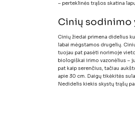
– perteklinės trąšos skatina lap
Cinių sodinimo
Cinių žiedai primena didelius k
labai mėgstamos drugelių. Cini
tuojau pat pasėti norimoje vieto
biologiškai irimo vazonėlius – ju
pat kaip serenčius, tačiau aukšt
apie 30 cm. Daigų tikėkitės sulau
Nedidelis kiekis skystų trąšų pa