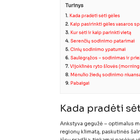
Turinys
1.
Kada pradėti sėti gėles
2.
Kaip pasirinkti gėles vasaros s
3.
Kur sėti ir kaip parinkti vietą
4.
Serenčių sodinimo patarimai
5.
Cinių sodinimo ypatumai
6.
Saulėgrąžos – sodinimas ir prie
7.
Vijoklinės ryto šlovės (morning
8.
Mėnulio žiedų sodinimo niuans
9.
Pabaigai
Kada pradėti sėt
Ankstyva gegužė – optimalus me
regionų klimatą, paskutinės šaln
jūsų pradžia: tinkamai pasėjus v