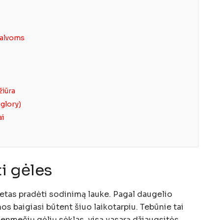
palvoms
žiūra
 glory)
ai
i gėles
tas pradėti sodinimą lauke. Pagal daugelio
os baigiasi būtent šiuo laikotarpiu. Tebūnie tai
ienmečių gėlių sėklas, visą vasarą džiaugsitės