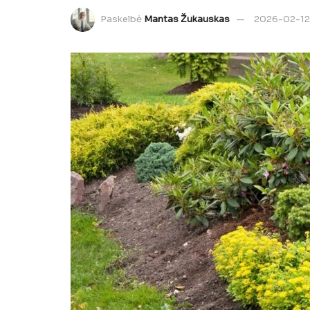
Paskelbė
Mantas Žukauskas
2026-02-12