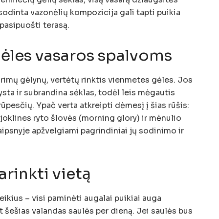
sodinta vazonėlių kompozicija gali tapti puikia
asipuošti terasą.
gėles vasaros spalvoms
iūrimų gėlynų, vertėtų rinktis vienmetes gėles. Jos
sta ir subrandina sėklas, todėl leis mėgautis
ūpesčių. Ypač verta atkreipti dėmesį į šias rūšis:
ijoklines ryto šlovės (morning glory) ir mėnulio
ipsnyje apžvelgiami pagrindiniai jų sodinimo ir
parinkti vietą
eikius – visi paminėti augalai puikiai auga
t šešias valandas saulės per dieną. Jei saulės bus