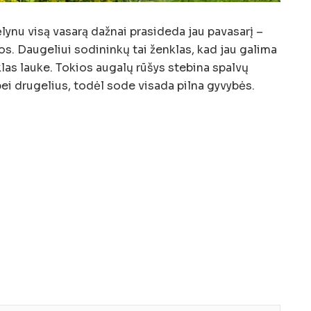
lynu visą vasarą dažnai prasideda jau pavasarį –
os. Daugeliui sodininkų tai ženklas, kad jau galima
las lauke. Tokios augalų rūšys stebina spalvų
 bei drugelius, todėl sode visada pilna gyvybės.