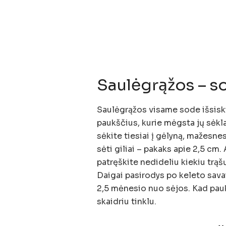
Saulėgrąžos – so
Saulėgrąžos visame sode išsiskir
paukščius, kurie mėgsta jų sėkl
sėkite tiesiai į gėlyną, mažesne
sėti giliai – pakaks apie 2,5 cm
patręškite nedideliu kiekiu trąšų 
Daigai pasirodys po keleto sava
2,5 mėnesio nuo sėjos. Kad paukš
skaidriu tinklu.