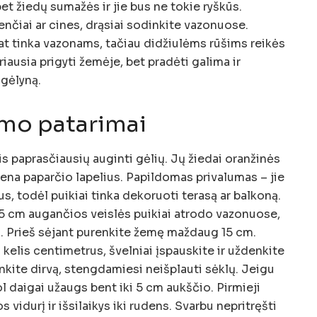
bet žiedų sumažės ir jie bus ne tokie ryškūs.
nčiai ar cines, drąsiai sodinkite vazonuose.
at tinka vazonams, tačiau didžiulėms rūšims reikės
iausia prigyti žemėje, bet pradėti galima ir
 gėlyną.
imo patarimai
is paprasčiausių auginti gėlių. Jų žiedai oranžinės
mena paparčio lapelius. Papildomas privalumas – jie
us, todėl puikiai tinka dekoruoti terasą ar balkoną.
 45 cm augančios veislės puikiai atrodo vazonuose,
. Prieš sėjant purenkite žemę maždaug 15 cm.
 kelis centimetrus, švelniai įspauskite ir uždenkite
kite dirvą, stengdamiesi neišplauti sėklų. Jeigu
ol daigai užaugs bent iki 5 cm aukščio. Pirmieji
 vidurį ir išsilaikys iki rudens. Svarbu nepritręšti