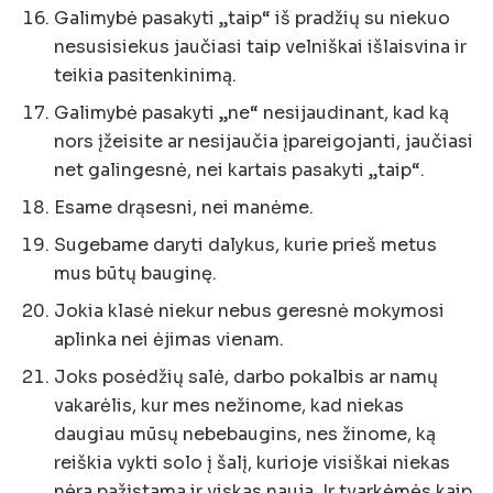
Galimybė pasakyti „taip“ iš pradžių su niekuo
nesusisiekus jaučiasi taip velniškai išlaisvina ir
teikia pasitenkinimą.
Galimybė pasakyti „ne“ nesijaudinant, kad ką
nors įžeisite ar nesijaučia įpareigojanti, jaučiasi
net galingesnė, nei kartais pasakyti „taip“.
Esame drąsesni, nei manėme.
Sugebame daryti dalykus, kurie prieš metus
mus būtų bauginę.
Jokia klasė niekur nebus geresnė mokymosi
aplinka nei ėjimas vienam.
Joks posėdžių salė, darbo pokalbis ar namų
vakarėlis, kur mes nežinome, kad niekas
daugiau mūsų nebebaugins, nes žinome, ką
reiškia vykti solo į šalį, kurioje visiškai niekas
nėra pažįstama ir viskas nauja. Ir tvarkėmės kaip