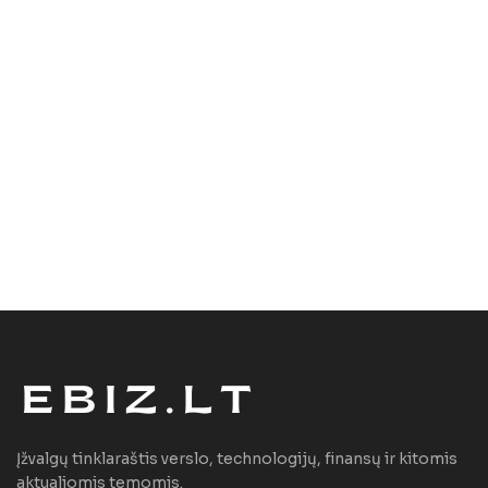
Įžvalgų tinklaraštis verslo, technologijų, finansų ir kitomis
aktualiomis temomis.