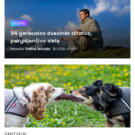
ĮDOMU
54 geriausios dvasinės citatos,
pakylėjančios sielą
Paskelbė
Evelina Jakutytė
2026-07-31
SANTYKIAI