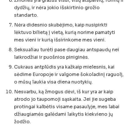
Žmonės yra gražūs visur, visų atspalvių, formų ir
dydžių, ir nėra jokio išskirtinio grožio
standarto.
Nėra didesnio skubėjimo, kaip nusipirkti
lėktuvo bilietą į vietą, kurią norime pamatyti
mes vieni ir kurią išsirinkome mes vieni.
Seksualiau turėti pase daugiau antspaudų nei
laikrodžiai ir puošnios piniginės.
Cukraus antplūdis yra kažkaip mielesnis, kai
sėdime Europoje ir valgome šokoladinį raguolį,
o mūsų laukia visa diena nuotykių.
Nesvarbu, ką žmogus dėvi, iš kur yra ar kaip
atrodo jo taupomoji sąskaita. Jei jie sugeba
protingai kalbėtis visame pasaulyje, mes labai
džiaugiamės galėdami laikytis kiekvieno jų
žodžio.