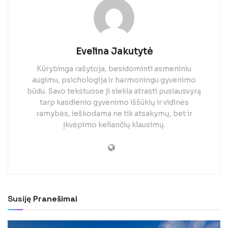
Evelina Jakutytė
Kūrybinga rašytoja, besidominti asmeniniu
augimu, psichologija ir harmoningu gyvenimo
būdu. Savo tekstuose ji siekia atrasti pusiausvyrą
tarp kasdienio gyvenimo iššūkių ir vidinės
ramybės, ieškodama ne tik atsakymų, bet ir
įkvėpimo keliančių klausimų.
Susiję
Pranešimai