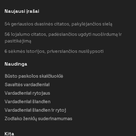
Naujausi įrašai
54 geriausios dvasinės citatos, pakylėjančios sielą
56 lojalumo citatos, padėsiančios ugdyti nuoširdumą ir
pasitikėjimą
6 sėkmės istorijos, priversiančios nusišypsoti
Naudinga
Būsto paskolos skaičiuoklė
Savaitės vardadieniai
Vardadieniai rytojaus
Vardadieniai šiandien
Vardadieniai šiandien ir rytoj
Zodiako ženklų suderinamumas
Kita