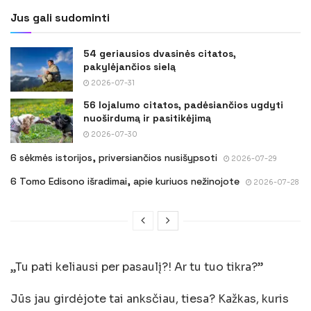
Jus gali sudominti
54 geriausios dvasinės citatos,
pakylėjančios sielą
2026-07-31
56 lojalumo citatos, padėsiančios ugdyti
nuoširdumą ir pasitikėjimą
2026-07-30
6 sėkmės istorijos, priversiančios nusišypsoti
2026-07-29
6 Tomo Edisono išradimai, apie kuriuos nežinojote
2026-07-28
„Tu pati keliausi per pasaulį?! Ar tu tuo tikra?”
Jūs jau girdėjote tai anksčiau, tiesa? Kažkas, kuris