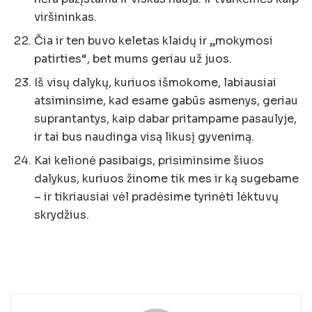
viršininkas.
Čia ir ten buvo keletas klaidų ir „mokymosi
patirties“, bet mums geriau už juos.
Iš visų dalykų, kuriuos išmokome, labiausiai
atsiminsime, kad esame gabūs asmenys, geriau
suprantantys, kaip dabar pritampame pasaulyje,
ir tai bus naudinga visą likusį gyvenimą.
Kai kelionė pasibaigs, prisiminsime šiuos
dalykus, kuriuos žinome tik mes ir ką sugebame
– ir tikriausiai vėl pradėsime tyrinėti lėktuvų
skrydžius.