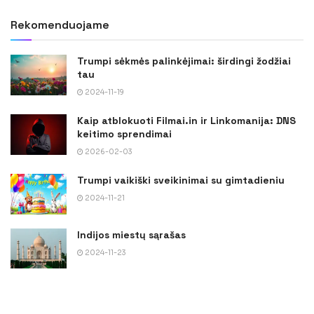
Rekomenduojame
Trumpi sėkmės palinkėjimai: širdingi žodžiai
tau
2024-11-19
Kaip atblokuoti Filmai.in ir Linkomanija: DNS
keitimo sprendimai
2026-02-03
Trumpi vaikiški sveikinimai su gimtadieniu
2024-11-21
Indijos miestų sąrašas
2024-11-23