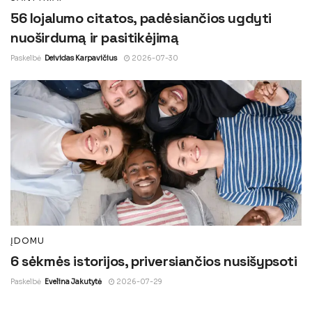
56 lojalumo citatos, padėsiančios ugdyti
nuoširdumą ir pasitikėjimą
Paskelbė
Deividas Karpavičius
2026-07-30
ĮDOMU
6 sėkmės istorijos, priversiančios nusišypsoti
Paskelbė
Evelina Jakutytė
2026-07-29