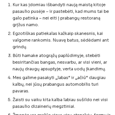
Kur kas įdomiau išbandyti naują maistą kitoje
pasaulio pusėje – ir pastebėti, kad mums tai be
galo patinka – nei eiti į prabangų restoraną
grįžus namo.
Egzotiškas patiekalas kažkaip skanesnis, kai
valgome rankomis. Nuavę batus, sėdėdami ant
grindų.
Būti hamake atogrąžų paplūdimyje, stebėti
besiritančias bangas, nesvarbu, ar visi vieni, ar
naujų draugų apsuptyje, verta uodų įkandimų.
Mes galime pasakyti „labas“ ir „ačiū“ daugiau
kalbų, nei jūsų prabangus automobilis turi
pavaras.
Žaisti su vaiku kita kalba labiau sušildo nei visi
pasaulio dizainerių megztiniai.