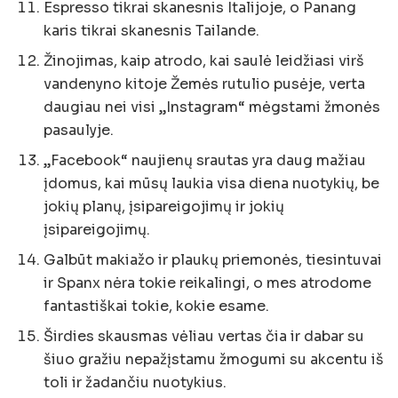
Espresso tikrai skanesnis Italijoje, o Panang
karis tikrai skanesnis Tailande.
Žinojimas, kaip atrodo, kai saulė leidžiasi virš
vandenyno kitoje Žemės rutulio pusėje, verta
daugiau nei visi „Instagram“ mėgstami žmonės
pasaulyje.
„Facebook“ naujienų srautas yra daug mažiau
įdomus, kai mūsų laukia visa diena nuotykių, be
jokių planų, įsipareigojimų ir jokių
įsipareigojimų.
Galbūt makiažo ir plaukų priemonės, tiesintuvai
ir Spanx nėra tokie reikalingi, o mes atrodome
fantastiškai tokie, kokie esame.
Širdies skausmas vėliau vertas čia ir dabar su
šiuo gražiu nepažįstamu žmogumi su akcentu iš
toli ir žadančiu nuotykius.