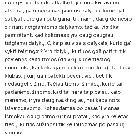
nori gerai ir bando atkalbėti jus nuo keliavimo
atskirai, paminėdamas įvairius dalykus, kurie gali
suklysti. Jie gali būti gana įtikinami, daug dėmesio
skiriant neigiamiems dalykams, tačiau visiškai
pamirštant, kad kelionėse yra daug daugiau
teigiamų dalykų. O kaip su visais dalykais, kurie gali
vykti teisingai? Yra dalykų, kuriuos gali patirti tik
pavienės keliautojos (dalykų, kurie tiesiog
nenutinka, kai keliaujate su kuo nors kitu). Tai tarsi
klubas, į kurį gali patekti beveik visi, bet tik
nedaugelis žino. Tačiau tiems iš mūsų, kurie tai
padarėme, žinome, kad tai nėra taip baisu, kaip
manėme, ir yra daug naudingiau, nei kada nors
įsivaizdavome. Keliaudamas po pasaulį vienas
išmokau daug pamokų ir supratau, kad yra keletas
tiesų, kurias sužinosi tik keliaudamas po pasaulį
vienas: