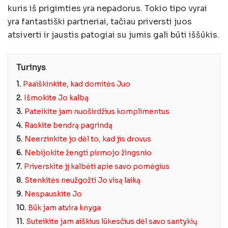
kuris iš prigimties yra nepadorus. Tokio tipo vyrai
yra fantastiški partneriai, tačiau priversti juos
atsiverti ir jaustis patogiai su jumis gali būti iššūkis.
Turinys
1.
Paaiškinkite, kad domitės Juo
2.
Išmokite Jo kalbą
3.
Pateikite jam nuoširdžius komplimentus
4.
Raskite bendrą pagrindą
5.
Neerzinkite jo dėl to, kad jis drovus
6.
Nebijokite žengti pirmojo žingsnio
7.
Priverskite jį kalbėti apie savo pomėgius
8.
Stenkitės neužgožti Jo visą laiką
9.
Nespauskite Jo
10.
Būk jam atvira knyga
11.
Suteikite jam aiškius lūkesčius dėl savo santykių