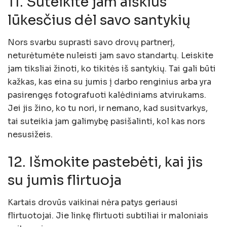
11. Suteikite jam aiškius
lūkesčius dėl savo santykių
Nors svarbu suprasti savo drovų partnerį,
neturėtumėte nuleisti jam savo standartų. Leiskite
jam tiksliai žinoti, ko tikitės iš santykių. Tai gali būti
kažkas, kas eina su jumis į darbo renginius arba yra
pasirengęs fotografuoti kalėdiniams atvirukams.
Jei jis žino, ko tu nori, ir nemano, kad susitvarkys,
tai suteikia jam galimybę pasišalinti, kol kas nors
nesusižeis.
12. Išmokite pastebėti, kai jis
su jumis flirtuoja
Kartais drovūs vaikinai nėra patys geriausi
flirtuotojai. Jie linkę flirtuoti subtiliai ir maloniais