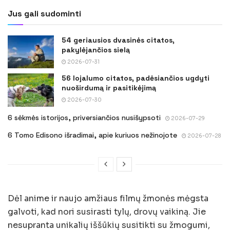
Jus gali sudominti
54 geriausios dvasinės citatos,
pakylėjančios sielą
2026-07-31
56 lojalumo citatos, padėsiančios ugdyti
nuoširdumą ir pasitikėjimą
2026-07-30
6 sėkmės istorijos, priversiančios nusišypsoti
2026-07-29
6 Tomo Edisono išradimai, apie kuriuos nežinojote
2026-07-28
Dėl anime ir naujo amžiaus filmų žmonės mėgsta
galvoti, kad nori susirasti tylų, drovų vaikiną. Jie
nesupranta unikalių iššūkių susitikti su žmogumi,