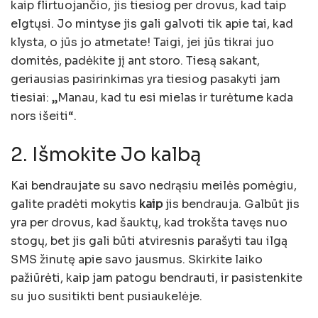
kaip flirtuojančio, jis tiesiog per drovus, kad taip
elgtųsi. Jo mintyse jis gali galvoti tik apie tai, kad
klysta, o jūs jo atmetate! Taigi, jei jūs tikrai juo
domitės, padėkite jį ant storo. Tiesą sakant,
geriausias pasirinkimas yra tiesiog pasakyti jam
tiesiai: „Manau, kad tu esi mielas ir turėtume kada
nors išeiti“.
2. Išmokite Jo kalbą
Kai bendraujate su savo nedrąsiu meilės pomėgiu,
galite pradėti mokytis
kaip
jis bendrauja. Galbūt jis
yra per drovus, kad šauktų, kad trokšta tavęs nuo
stogų, bet jis gali būti atviresnis parašyti tau ilgą
SMS žinutę apie savo jausmus. Skirkite laiko
pažiūrėti, kaip jam patogu bendrauti, ir pasistenkite
su juo susitikti bent pusiaukelėje.