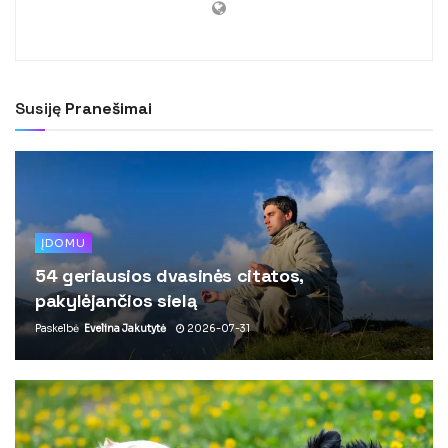
Susiję
Pranešimai
ĮDOMU
54 geriausios dvasinės citatos,
pakylėjančios sielą
Paskelbė
Evelina Jakutytė
2026-07-31