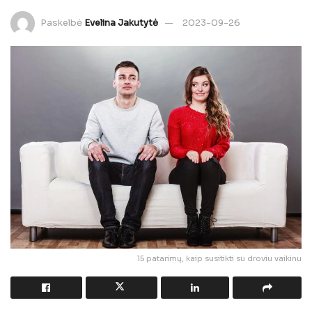
Paskelbė
Evelina Jakutytė
2023-09-26
15 patarimų, kaip susitikti su droviu vaikinu