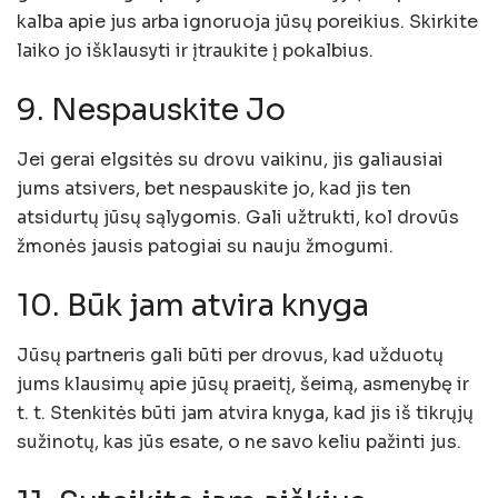
kalba apie jus arba ignoruoja jūsų poreikius. Skirkite
laiko jo išklausyti ir įtraukite į pokalbius.
9. Nespauskite Jo
Jei gerai elgsitės su drovu vaikinu, jis galiausiai
jums atsivers, bet nespauskite jo, kad jis ten
atsidurtų jūsų sąlygomis. Gali užtrukti, kol drovūs
žmonės jausis patogiai su nauju žmogumi.
10. Būk jam atvira knyga
Jūsų partneris gali būti per drovus, kad užduotų
jums klausimų apie jūsų praeitį, šeimą, asmenybę ir
t. t. Stenkitės būti jam atvira knyga, kad jis iš tikrųjų
sužinotų, kas jūs esate, o ne savo keliu pažinti jus.