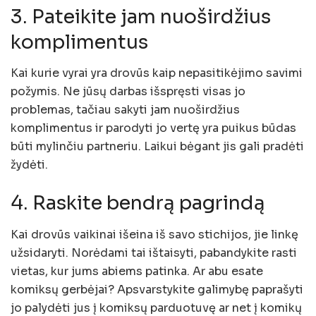
3. Pateikite jam nuoširdžius
komplimentus
Kai kurie vyrai yra drovūs kaip nepasitikėjimo savimi
požymis. Ne jūsų darbas išspręsti visas jo
problemas, tačiau sakyti jam nuoširdžius
komplimentus ir parodyti jo vertę yra puikus būdas
būti mylinčiu partneriu. Laikui bėgant jis gali pradėti
žydėti.
4. Raskite bendrą pagrindą
Kai drovūs vaikinai išeina iš savo stichijos, jie linkę
užsidaryti. Norėdami tai ištaisyti, pabandykite rasti
vietas, kur jums abiems patinka. Ar abu esate
komiksų gerbėjai? Apsvarstykite galimybę paprašyti
jo palydėti jus į komiksų parduotuvę ar net į komikų