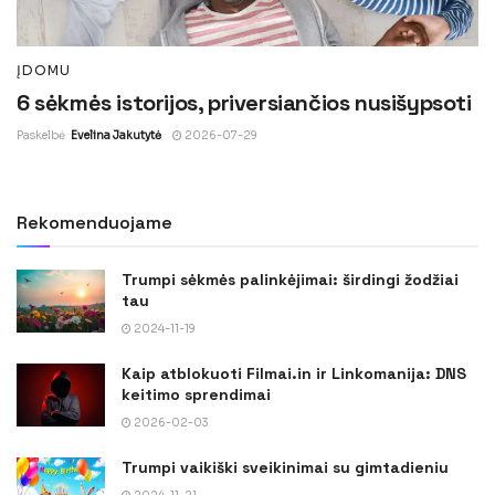
ĮDOMU
6 sėkmės istorijos, priversiančios nusišypsoti
Paskelbė
Evelina Jakutytė
2026-07-29
Rekomenduojame
Trumpi sėkmės palinkėjimai: širdingi žodžiai
tau
2024-11-19
Kaip atblokuoti Filmai.in ir Linkomanija: DNS
keitimo sprendimai
2026-02-03
Trumpi vaikiški sveikinimai su gimtadieniu