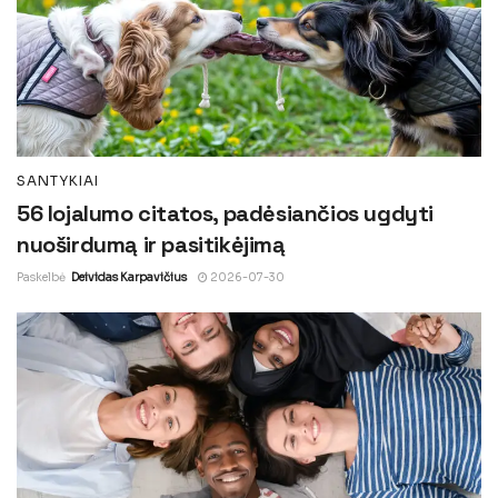
SANTYKIAI
56 lojalumo citatos, padėsiančios ugdyti
nuoširdumą ir pasitikėjimą
Paskelbė
Deividas Karpavičius
2026-07-30