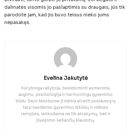
dalinatės visomis jo paslaptimis su draugais, jūs tik
parodote jam, kad jis buvo teisus nieko jums
nepasakęs.
Evelina Jakutytė
Kūrybinga rašytoja, besidominti asmeniniu
augimu, psichologija ir harmoningu gyvenimo
būdu. Savo tekstuose ji siekia atrasti pusiausvyrą
tarp kasdienio gyvenimo iššūkių ir vidinės
ramybės, ieškodama ne tik atsakymų, bet ir
įkvėpimo keliančių klausimų.