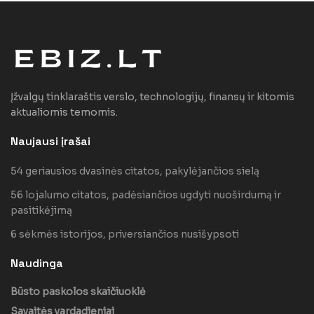
Įžvalgų tinklaraštis verslo, technologijų, finansų ir kitomis
aktualiomis temomis.
Naujausi įrašai
54 geriausios dvasinės citatos, pakylėjančios sielą
56 lojalumo citatos, padėsiančios ugdyti nuoširdumą ir
pasitikėjimą
6 sėkmės istorijos, priversiančios nusišypsoti
Naudinga
Būsto paskolos skaičiuoklė
Savaitės vardadieniai