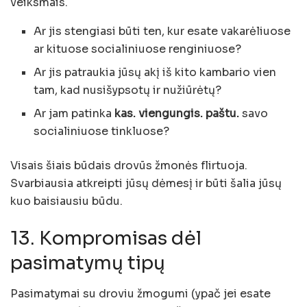
veiksmais.
Ar jis stengiasi būti ten, kur esate vakarėliuose
ar kituose socialiniuose renginiuose?
Ar jis patraukia jūsų akį iš kito kambario vien
tam, kad nusišypsotų ir nužiūrėtų?
Ar jam patinka
kas. viengungis. paštu.
savo
socialiniuose tinkluose?
Visais šiais būdais drovūs žmonės flirtuoja.
Svarbiausia atkreipti jūsų dėmesį ir būti šalia jūsų
kuo baisiausiu būdu.
13. Kompromisas dėl
pasimatymų tipų
Pasimatymai su droviu žmogumi (ypač jei esate