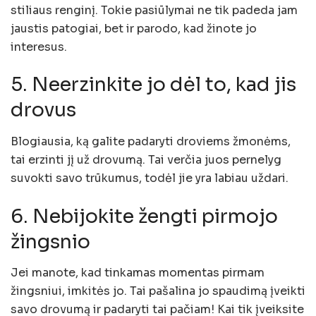
stiliaus renginį. Tokie pasiūlymai ne tik padeda jam
jaustis patogiai, bet ir parodo, kad žinote jo
interesus.
5. Neerzinkite jo dėl to, kad jis
drovus
Blogiausia, ką galite padaryti droviems žmonėms,
tai erzinti jį už drovumą. Tai verčia juos pernelyg
suvokti savo trūkumus, todėl jie yra labiau uždari.
6. Nebijokite žengti pirmojo
žingsnio
Jei manote, kad tinkamas momentas pirmam
žingsniui, imkitės jo. Tai pašalina jo spaudimą įveikti
savo drovumą ir padaryti tai pačiam! Kai tik įveiksite