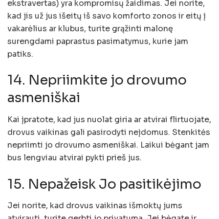
ekstravertas) yra kompromisų žaidimas. Jei norite,
kad jis už jus išeitų iš savo komforto zonos ir eitų į
vakarėlius ar klubus, turite grąžinti malonę
surengdami paprastus pasimatymus, kurie jam
patiks.
14. Nepriimkite jo drovumo
asmeniškai
Kai įpratote, kad jus nuolat giria ar atvirai flirtuojate,
drovus vaikinas gali pasirodyti neįdomus. Stenkitės
nepriimti jo drovumo asmeniškai. Laikui bėgant jam
bus lengviau atvirai pykti prieš jus.
15. Nepažeisk Jo pasitikėjimo
Jei norite, kad drovus vaikinas išmoktų jums
atvirauti, turite gerbti jo privatumą. Jei bėgate ir