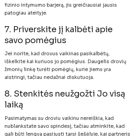
fizinio intymumo barjerą, jis greičiausiai jausis
patogiau ateityje.
7. Priverskite jį kalbėti apie
savo pomėgius
Jei norite, kad drovus vaikinas pasikalbėtų,
iškelkite kai kuriuos jo pomėgius. Daugelis drovių
žmonių linkę turėti pomėgių, kurie jiems yra
aistringi, tačiau nedažnai diskutuoja.
8. Stenkitės neužgožti Jo visą
laiką
Pasimatymas su droviu vaikinu nereiškia, kad
nublankstate savo spindesį, tačiau atminkite, kad
gali būti lengva pasijusti tarsi šešėlyje, kai partneris