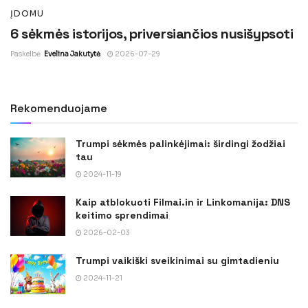
ĮDOMU
6 sėkmės istorijos, priversiančios nusišypsoti
Paskelbė
Evelina Jakutytė
2026-07-29
Rekomenduojame
Trumpi sėkmės palinkėjimai: širdingi žodžiai
tau
2024-11-19
Kaip atblokuoti Filmai.in ir Linkomanija: DNS
keitimo sprendimai
2026-02-03
Trumpi vaikiški sveikinimai su gimtadieniu
2024-11-21