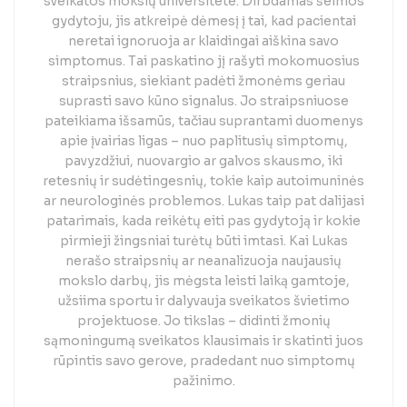
sveikatos mokslų universitete. Dirbdamas šeimos
gydytoju, jis atkreipė dėmesį į tai, kad pacientai
neretai ignoruoja ar klaidingai aiškina savo
simptomus. Tai paskatino jį rašyti mokomuosius
straipsnius, siekiant padėti žmonėms geriau
suprasti savo kūno signalus. Jo straipsniuose
pateikiama išsamūs, tačiau suprantami duomenys
apie įvairias ligas – nuo paplitusių simptomų,
pavyzdžiui, nuovargio ar galvos skausmo, iki
retesnių ir sudėtingesnių, tokie kaip autoimuninės
ar neurologinės problemos. Lukas taip pat dalijasi
patarimais, kada reikėtų eiti pas gydytoją ir kokie
pirmieji žingsniai turėtų būti imtasi. Kai Lukas
nerašo straipsnių ar neanalizuoja naujausių
mokslo darbų, jis mėgsta leisti laiką gamtoje,
užsiima sportu ir dalyvauja sveikatos švietimo
projektuose. Jo tikslas – didinti žmonių
sąmoningumą sveikatos klausimais ir skatinti juos
rūpintis savo gerove, pradedant nuo simptomų
pažinimo.