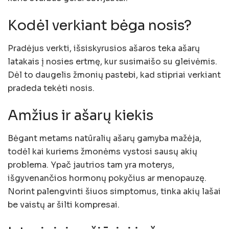
Kodėl verkiant bėga nosis?
Pradėjus verkti, išsiskyrusios ašaros teka ašarų
latakais į nosies ertmę, kur susimaišo su gleivėmis.
Dėl to daugelis žmonių pastebi, kad stipriai verkiant
pradeda tekėti nosis.
Amžius ir ašarų kiekis
Bėgant metams natūralių ašarų gamyba mažėja,
todėl kai kuriems žmonėms vystosi sausų akių
problema. Ypač jautrios tam yra moterys,
išgyvenančios hormonų pokyčius ar menopauzę.
Norint palengvinti šiuos simptomus, tinka akių lašai
be vaistų ar šilti kompresai.