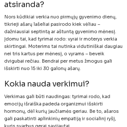
atsiranda?
Nors kūdikiai verkia nuo pirmųjų gyvenimo dienų,
tikrieji ašarų lašeliai pasirodo kiek vėliau –
dažniausiai septintą ar aštuntą gyvenimo mėnesį.
Įdomu tai, kad tyrimai rodo: vyrai ir moterys verkia
skirtingai. Moterims tai nutinka vidutiniškai daugiau
nei tris kartus per mėnesį, o vyrams – beveik
dvigubai rečiau. Bendrai per metus žmogus gali
išskirti nuo 15 iki 30 galonų ašarų.
Kokia nauda verkimui?
Verkimas gali būti naudingas: tyrimai rodo, kad
emocijų išraiška padeda organizmui išskirti
hormonų, dėl kurių jaučiamės geriau. Be to, ašaros
gali paskatinti aplinkinių empatiją ir socialinį ryšį,
kuris svarbus gerai savijautai.