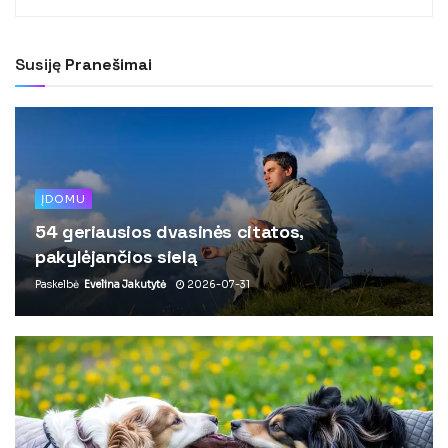
Susiję
Pranešimai
ĮDOMU
54 geriausios dvasinės citatos,
pakylėjančios sielą
Paskelbė
Evelina Jakutytė
2026-07-31