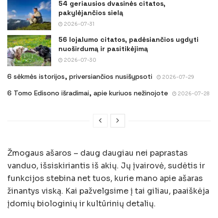
54 geriausios dvasinės citatos,
pakylėjančios sielą
2026-07-31
56 lojalumo citatos, padėsiančios ugdyti
nuoširdumą ir pasitikėjimą
2026-07-30
6 sėkmės istorijos, priversiančios nusišypsoti
2026-07-29
6 Tomo Edisono išradimai, apie kuriuos nežinojote
2026-07-28
Žmogaus ašaros – daug daugiau nei paprastas
vanduo, išsiskiriantis iš akių. Jų įvairovė, sudėtis ir
funkcijos stebina net tuos, kurie mano apie ašaras
žinantys viską. Kai pažvelgsime į tai giliau, paaiškėja
įdomių biologinių ir kultūrinių detalių.