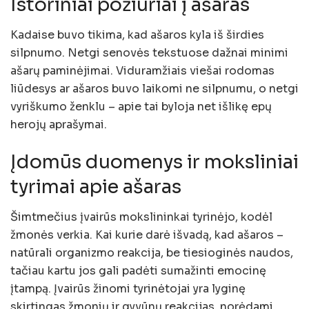
Istoriniai požiūriai į ašaras
Kadaise buvo tikima, kad ašaros kyla iš širdies
silpnumo. Netgi senovės tekstuose dažnai minimi
ašarų paminėjimai. Viduramžiais viešai rodomas
liūdesys ar ašaros buvo laikomi ne silpnumu, o netgi
vyriškumo ženklu – apie tai byloja net išlikę epų
herojų aprašymai.
Įdomūs duomenys ir moksliniai
tyrimai apie ašaras
Šimtmečius įvairūs mokslininkai tyrinėjo, kodėl
žmonės verkia. Kai kurie darė išvadą, kad ašaros –
natūrali organizmo reakcija, be tiesioginės naudos,
tačiau kartu jos gali padėti sumažinti emocinę
įtampą. Įvairūs žinomi tyrinėtojai yra lyginę
skirtingas žmonių ir gyvūnų reakcijas, norėdami