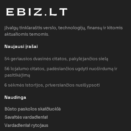
Įžvalgų tinklaraštis verslo, technologijų, finansų ir kitomis
aktualiomis temomis.
Naujausi įrašai
54 geriausios dvasinės citatos, pakylėjančios sielą
56 lojalumo citatos, padėsiančios ugdyti nuoširdumą ir
pasitikėjimą
6 sėkmės istorijos, priversiančios nusišypsoti
Naudinga
Būsto paskolos skaičiuoklė
Savaitės vardadieniai
Vardadieniai rytojaus