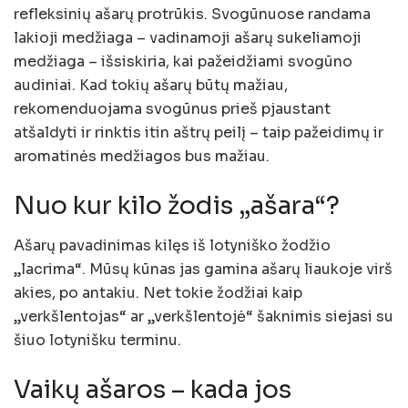
refleksinių ašarų protrūkis. Svogūnuose randama
lakioji medžiaga – vadinamoji ašarų sukeliamoji
medžiaga – išsiskiria, kai pažeidžiami svogūno
audiniai. Kad tokių ašarų būtų mažiau,
rekomenduojama svogūnus prieš pjaustant
atšaldyti ir rinktis itin aštrų peilį – taip pažeidimų ir
aromatinės medžiagos bus mažiau.
Nuo kur kilo žodis „ašara“?
Ašarų pavadinimas kilęs iš lotyniško žodžio
„lacrima“. Mūsų kūnas jas gamina ašarų liaukoje virš
akies, po antakiu. Net tokie žodžiai kaip
„verkšlentojas“ ar „verkšlentojė“ šaknimis siejasi su
šiuo lotynišku terminu.
Vaikų ašaros – kada jos