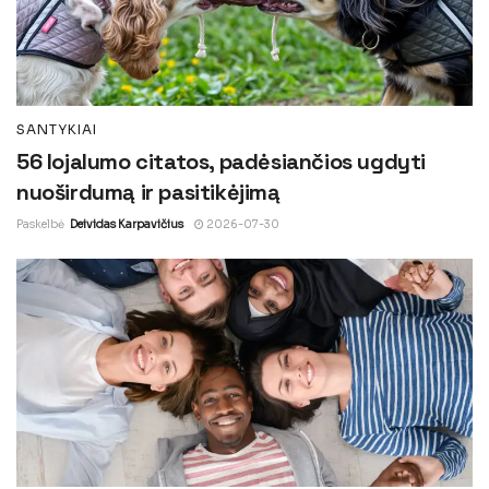
SANTYKIAI
56 lojalumo citatos, padėsiančios ugdyti
nuoširdumą ir pasitikėjimą
Paskelbė
Deividas Karpavičius
2026-07-30