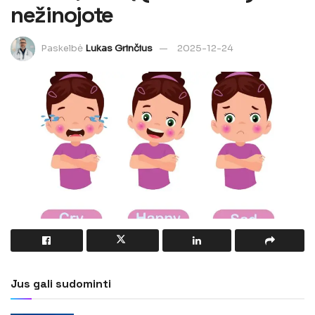
nežinojote
Paskelbė
Lukas Grinčius
2025-12-24
Jus gali sudominti