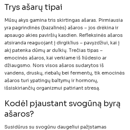
Trys ašarų tipai
Mūsų akys gamina tris skirtingas ašaras. Pirmiausia
yra pagrindinės (bazalinės) ašaros – jos drėkina ir
apsaugo akies paviršių kasdien. Refleksinės ašaros
atsiranda reaguojant į dirgiklius – pavyzdžiui, kai į
akį patenka dūmų ar dulkių. Trečias tipas –
emocinės ašaros, kai verkiame iš liūdesio ar
džiaugsmo. Nors visos ašaros sudarytos iš
vandens, druskų, riebalų bei fermentų, tik emocinės
ašaros turi ypatingų baltymų ir hormonų,
išsiskiriančių organizmui patiriant stresą.
Kodėl pjaustant svogūną byrą
ašaros?
Susidūrus su svogūnu daugeliui pažįstamas